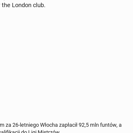
r the London club.
n­ham za 26-let­niego Włocha za­płacił 92,5 mln funtów, a
i­fikacji do Ligi Mis­trzów.