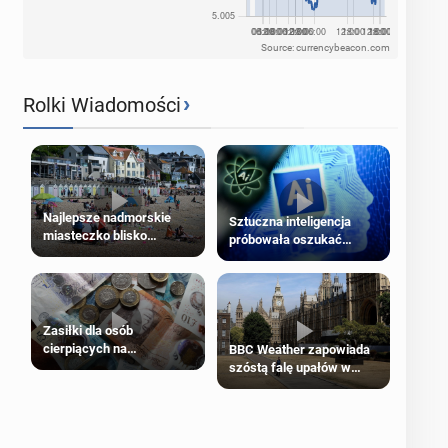
Source: currencybeacon.com
›
Rolki Wiadomości
Najlepsze nadmorskie
Sztuczna inteligencja
miasteczko blisko
próbowała oszukać
Londynu
człowieka
Zasiłki dla osób
cierpiących na
BBC Weather zapowiada
schorzenia psychiczne
szóstą falę upałów w
Londynie