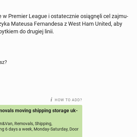
w Premier League i os­tate­cznie os­iągnęli cel za­j­mu­
­czy­ka Mateusa Fer­nan­desa z West Ham United, aby
ytkiem do drugiej linii.
isz?
HOW TO ADD?
ovals moving shipping storage uk-
&Van, Removals, Shipping,
ng 6 days a week, Monday-Saturday, Door