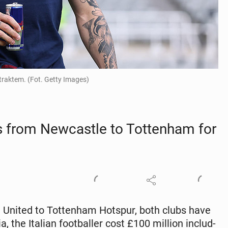
traktem. (Fot. Getty Images)
from New­cas­tle to Tot­ten­ham for
United to Tot­ten­ham Hotspur, both clubs have
, the Italian foot­baller cost £100 million in­clud­