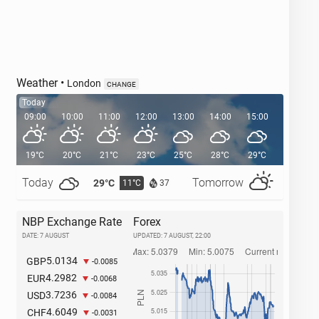
Weather
•
London
CHANGE
Today
09:00
10:00
11:00
12:00
13:00
14:00
15:00
16:00
19°C
20°C
21°C
23°C
25°C
28°C
29°C
29°C
Today
Tomorrow
29°C
32°C
11°C
1
37
NBP Exchange Rate
Forex
DATE: 7 AUGUST
UPDATED:
7 AUGUST, 22:00
5.0134
GBP
-0.0085
4.2982
EUR
-0.0068
3.7236
USD
-0.0084
4.6049
CHF
-0.0031