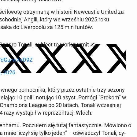
ci kwotę otrzy­maną w his­torii New­cas­tle United za
wschod­niej Anglii, który we wrześniu 2025 roku
Isaka do Liv­er­poolu za 125 mln funtów.
 Sandro Tonali, subject to work permit ✍️
m/dGur­wXvD9Z
6, 2026
wnego po­moc­ni­ka, który przez os­tat­nie trzy sezony
e­la­jąc 10 goli i notując 10 asyst. Pomógł "Srokom" w
o Cham­pi­ons League po 20 latach. Tonali wcześniej
4 razy wys­tąpił w reprezen­tacji Włoch.
ten­hamu. Poczułem się tutaj fan­tasty­cznie. Mówiono o
a mnie liczył się tylko jeden" – oświad­czył Tonali, cy­