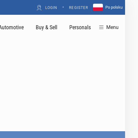
•
Po polsku
LOGIN
REGISTER
Automotive
Buy & Sell
Personals
Menu