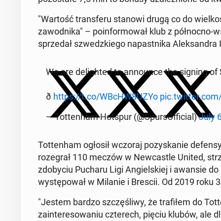
"Wartość trans­feru stanowi drugą co do wielkoś­
za­wod­ni­ka" – poin­for­mował klub z północ­no-
sprzedał szwedzkiego na­past­ni­ka Alek­san­dra 
We are de­light­ed to an­nounce the signing of
ð
https://t.co/WBcHW8UZYo
pic.twitter.co
— Tot­ten­ham Hotspur (@Spur­sOf­fi­cial)
July 
Tot­ten­ham ogłosił wczoraj pozyskanie de­fen­sy­
roze­grał 110 meczów w New­cas­tle United, strz
zdoby­ciu Pucharu Ligi Ang­iel­skiej i awansie d
wys­tępował w Milanie i Brescii. Od 2019 roku 3
"Jestem bardzo szczęśli­wy, że trafiłem do Tot­
zain­tere­sowa­niu czterech, pięciu klubów, ale dl