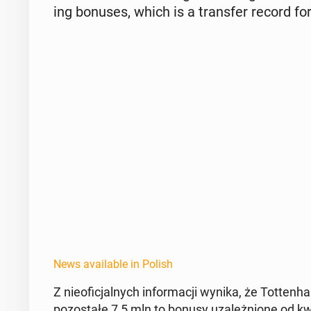
ing bonuses, which is a trans­fer record fo
News available in Polish
Z nie­ofic­jal­nych in­for­ma­cji wynika, że Tot­te
po­zostałe 7,5 mln to bonusy uza­leżnione od kwal­