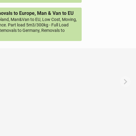
vals to Europe, Man & Van to EU
land, Man&Van to EU, Low Cost, Moving,
ce. Part load 5m3/300kg - Full Load
emovals to Germany, Removals to