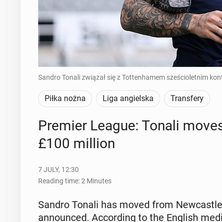
Sandro Tonali związał się z Tottenhamem sześcioletnim kon
Piłka nożna
Liga angielska
Transfery
Premier League: Tonali moves 
£100 million
7 JULY, 12:30
Reading time: 2 Minutes
Sandro Tonali has moved from New­cas­tle 
an­nounced. Ac­cord­ing to the English media