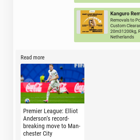
Kanguro Remo
Removals to Po
Custom Clearan
20m31200kg, R
Netherlands
Read more
Premier League: Elliot
An­der­son’s record-
break­ing move to Man­
ches­ter City