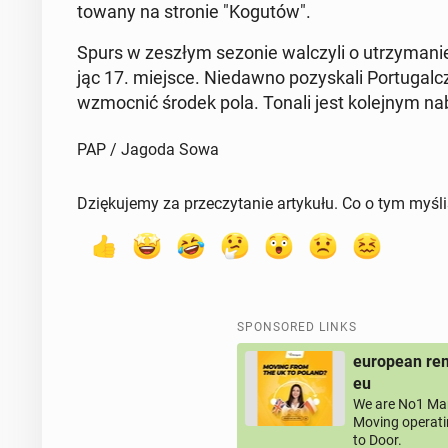
towany na stronie "Kogutów".
Spurs w zeszłym sezonie wal­czyli o utrzy­manie 
jąc 17. miejsce. Niedawno pozyskali Por­tu­gal
wz­moc­nić środek pola. Tonali jest kole­jnym nab
PAP / Jagoda Sowa
Dziękujemy za przeczytanie artykułu. Co o tym myśl
SPONSORED LINKS
european rem
eu
We are No1 Man
Moving operati
to Door.