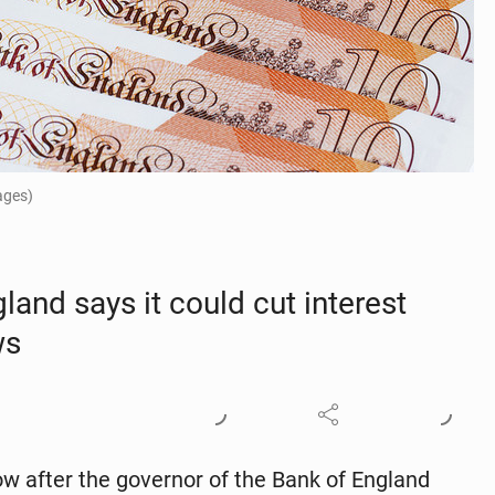
ages)
nd says it could cut in­ter­est
ws
 after the gov­er­nor of the Bank of England