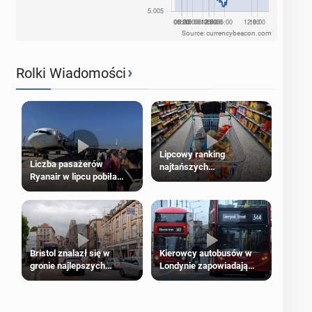
Source: currencybeacon.com
›
Rolki Wiadomości
Lipcowy ranking
Liczba pasażerów
najtańszych
Ryanair w lipcu pobiła
supermarketów
rekord
Bristol znalazł się w
Kierowcy autobusów w
gronie najlepszych
Londynie zapowiadają
kierunków podróży na
strajki
świecie