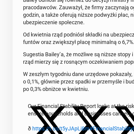
pra­co­daw­ców. Za­uważył, że firmy za­czy­na­ją o
godzin, a także oferują niższe pod­wyż­ki płac,
ubez­piecze­nie społeczne.
Od kwiet­nia rząd pod­niósł składki na ubez­piec
funtów oraz zwięk­szył płacę min­i­mal­ną o 6,7%
Sug­es­tia Bailey’a, że możliwe są niższe stopy i
rząd mierzy się z ros­ną­cym oczeki­waniem po
W zeszłym ty­god­niu dane urzę­dowe pokaza­ły,
o 0,1%, głównie przez spadki w prze­myśle i bu­
po 0,3% obniżce w kwiet­niu.
Our Fi­nan­cial Sta­bil­i­ty Report looks at the 
ensure house­holds and busi­ness­es can rely o
ð
https://t.co/t5yJApLi8m
#Fi­nan­cial­Sta­bil­i­t