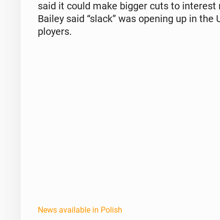
said it could make bigger cuts to in­ter­es
Bailey said “slack” was opening up in th
ploy­ers.
News available in Polish