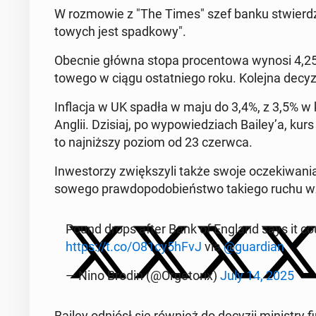
W roz­mowie z "The Times" szef banku stwierdz­i
towych jest spad­kowy".
Obecnie główna stopa pro­cen­towa wynosi 4,25%
towego w ciągu os­tat­niego roku. Kolejna decyz
In­flac­ja w UK spadła w maju do 3,4%, z 3,5% 
Anglii. Dzisiaj, po wypowiedzi­ach Bailey’a, kur
to na­jniższy poziom od 23 czerwca.
In­west­orzy zwięk­szyli także swoje oczeki­wa­ni
sowego praw­dopodobieńst­wo takiego ruchu wzr
Pound drops after Bank of England says it coul
https://t.co/O81cy5hFvJ
via
@guardian
— Nino Brodin (@Orge­torix)
July 14, 2025
Bailey odniósł się również do decyzji min­istry 