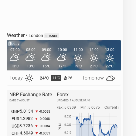
Weather
•
London
CHANGE
Today
07:00
08:00
09:00
10:00
11:00
12:00
13:00
14:00
13°C
13°C
15°C
17°C
19°C
21°C
22°C
23°C
Today
Tomorrow
24°C
27°C
11°C
1
26
NBP Exchange Rate
Forex
DATE: 7 AUGUST
UPDATED:
7 AUGUST, 07:40
5.0134
GBP
-0.0085
4.2982
EUR
-0.0068
3.7236
USD
-0.0084
4.6049
CHF
-0.0031