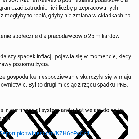
graniczać za­trud­nie­nie i liczbę przepra­cow­anych
 niż mogłyby to robić, gdyby nie zmiana w skład­kach na
ze­nie społeczne dla pra­co­daw­ców o 25 mil­iardów
.
 dalszy spadek in­flacji, pojawia się w mo­men­cie, kiedy
prawy poziomu życia.
 że gospo­dar­ka niespodziewanie skur­czyła się w maju
down­ictwie. Był to drugi miesiąc z rzędu spadku PKB,
risks in our fi­nan­cial system and what we are doing to
n it.
yRe­port
pic.twitter.com/KZH­GoPc­Qz4