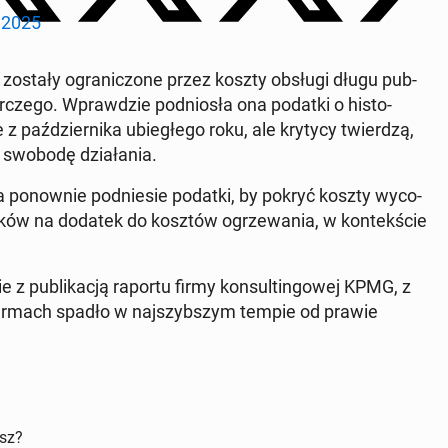
, 2025
zostały ogranic­zone przez koszty obsługi długu pub­
r­czego. Wprawdzie pod­niosła ona podatki o his­to­
 październi­ka ubiegłego roku, ale krytycy twierdzą,
 swobodę dzi­ała­nia.
­tra ponown­ie pod­niesie podatki, by pokryć koszty wyco­
atków na dodatek do kosztów ogrze­wa­nia, w kon­tekś­cie
z pub­likacją raportu firmy kon­sultin­gowej KPMG, z
ch firmach spadło w na­jszyb­szym tempie od prawie
isz?