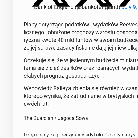
— Bank of England (@bankofeng­land)
July 9
Plany doty­czące po­datków i wydatków Reeves 
licznego i ob­niżone prog­nozy wzrostu gospo­da
ryczną kwotę 40 mld funtów w swoim budże­cie z
że jej surowe zasady fiskalne dają jej niewielką
Oczeku­je się, że w je­si­en­nym budże­cie min­is
fa­nia się z cięć za­siłków oraz ros­ną­cych wyd
słabych prognoz gospo­dar­czych.
Wypowiedź Baileya zbiegła się również w czasie 
którego wynika, że za­trud­nie­nie w bry­tyjs­ki
dwóch lat.
The Guardian / Jagoda Sowa
Dziękujemy za przeczytanie artykułu. Co o tym myśl