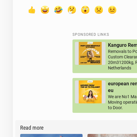
SPONSORED LINKS
Kanguro Remo
Removals to Po
Custom Clearan
20m31200kg, R
Netherlands
european rem
eu
We are No1 Man
Moving operati
to Door.
Read more