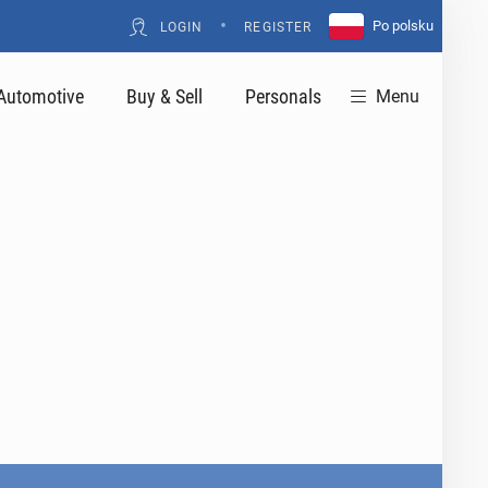
•
Po polsku
LOGIN
REGISTER
Automotive
Buy & Sell
Personals
Menu