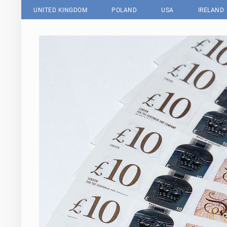
UNITED KINGDOM
POLAND
USA
IRELAND