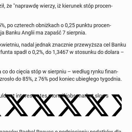
ł, że "naprawdę wierzy, iż kierunek stóp pro­cen­
, po czterech ob­niżkach o 0,25 punktu pro­cen­
ja Banku Anglii ma zapaść 7 sierp­nia.
w kwiet­niu, nadal jednak znacznie przewyższa cel Banku
s funta spadł o 0,2%, do 1,3467 w sto­sunku do dolara –
a co do cięcia stóp w sierp­niu – według rynku fi­nan­
osło do 85%, z 76% pod koniec ubiegłego ty­god­nia.
d cut in­ter­est rates more if jobs market slows
fi­nan­sów Rachel Reeves o pod­niesie­niu po­datków dla