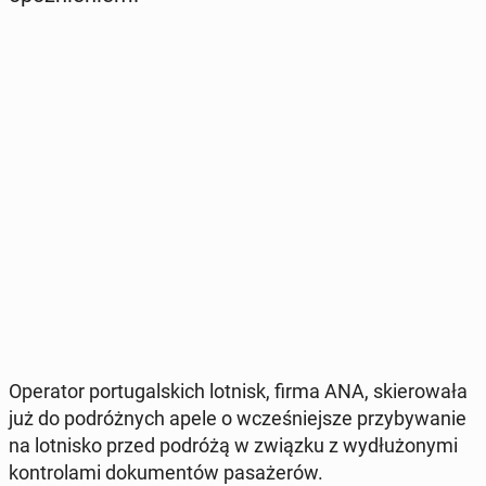
Ope­ra­tor por­tu­gal­skich lotnisk, firma ANA, skie­ro­wa­ła
już do po­dróż­nych apele o wcze­śniej­sze przy­by­wa­nie
na lot­ni­sko przed podróżą w związku z wy­dłu­żo­ny­mi
kon­tro­la­mi do­ku­men­tów pa­sa­że­rów.