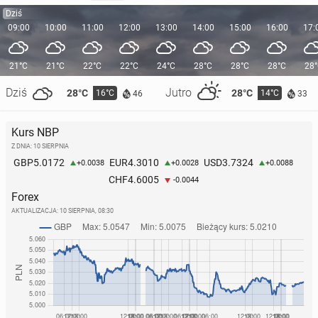
Dziś
09:00
10:00
11:00
12:00
13:00
14:00
15:00
16:00
17:
21°C
21°C
22°C
22°C
24°C
28°C
28°C
28°C
28
Dziś
Jutro
28°C
28°C
16°C
14°C
46
33
Kurs NBP
Z DNIA: 10 SIERPNIA
5.0172
4.3010
3.7324
GBP
EUR
USD
+0.0038
+0.0028
+0.0088
4.6005
CHF
-0.0044
Forex
AKTUALIZACJA:
10 SIERPNIA, 08:30