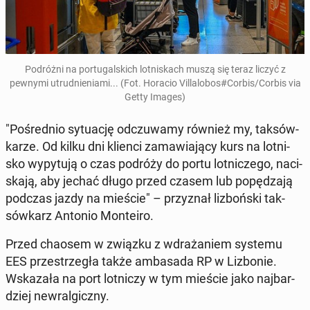
Po­dróż­ni na por­tu­gal­skich lot­ni­skach muszą się teraz liczyć z
pewnymi utrud­nie­nia­mi... (Fot. Horacio Vil­la­lo­bos#Corbis/Corbis via
Getty Images)
"Po­śred­nio sy­tu­ację od­czu­wa­my również my, tak­sów­
ka­rze. Od kilku dni klienci za­ma­wia­ją­cy kurs na lot­ni­
sko wy­py­tu­ją o czas podróży do portu lot­ni­cze­go, na­ci­
ska­ją, aby jechać długo przed czasem lub po­pę­dza­ją
podczas jazdy na mieście" – przy­znał li­zboń­ski tak­
sów­karz Antonio Mon­te­iro.
Przed chaosem w związku z wdra­ża­niem systemu
EES prze­strze­gła także am­ba­sa­da RP w Li­zbo­nie.
Wska­za­ła na port lot­ni­czy w tym mieście jako naj­bar­
dziej new­ral­gicz­ny.