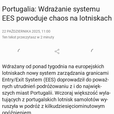
Por­tu­ga­lia: Wdra­ża­nie systemu
EES po­wo­du­je chaos na lot­ni­skach
22 PAŹDZIERNIKA 2025, 11:00
Ten tekst przeczytasz w 2 minuty
Wdra­ża­ny od ponad ty­go­dnia na eu­ro­pej­skich
lot­ni­skach nowy system za­rzą­dza­nia gra­ni­ca­mi
Entry/Exit System (EES) do­pro­wa­dził do po­waż­
nych utrud­nień po­dró­żo­wa­niu z i do naj­więk­
szych miast Por­tu­ga­lii. Wczoraj więk­szość wy­la­
tu­ją­cych z por­tu­gal­skich lotnisk sa­mo­lo­tów wy­
ru­szy­ła w podróż z kil­ku­dzie­się­cio­mi­nu­to­wym
opóź­nie­niem.