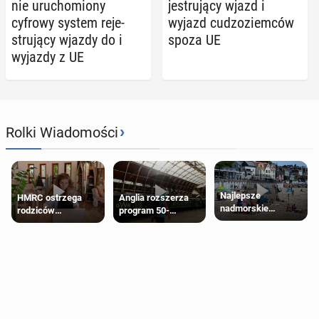
nie uru­cho­mio­ny
je­stru­ją­cy wjazd i
cyfrowy system re­je­
wyjazd cu­dzo­ziem­ców
stru­ją­cy wjazdy do i
spoza UE
wyjazdy z UE
›
Rolki Wiadomości
Najlepsze
HMRC ostrzega
Anglia rozszerza
nadmorskie
rodziców
program 50-
miasteczko blisko
pobierających Child
procentowych
Londynu
Benefit. Mogą być
zniżek kolejowych
zobowiązani do
na 18-latków
zwrotu zasiłku