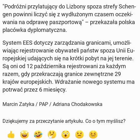
"Po­dróż­ni przy­la­tu­ją­cy do Lizbony spoza strefy Schen­
gen powinni liczyć się z wy­dłu­żo­nym czasem ocze­ki­
wa­nia na odprawę pasz­por­to­wą" – prze­ka­za­ła polska
pla­ców­ka dy­plo­ma­tycz­na.
System EES dotyczy za­rzą­dza­nia gra­ni­ca­mi, umoż­li­
wia­jąc re­je­stro­wa­nie oby­wa­te­li państw spoza Unii Eu­
ro­pej­skiej uda­ją­cych się na krótki pobyt na jej terenie.
Są oni od 12 paź­dzier­ni­ka re­je­stro­wa­ni za każdym
razem, gdy prze­kra­cza­ją granice ze­wnętrz­ne 29
krajów eu­ro­pej­skich. Wdra­ża­nie nowego systemu ma
potrwać przez 6 mie­się­cy.
Marcin Zatyka / PAP / Adriana Chodakowska
Dziękujemy za przeczytanie artykułu. Co o tym myślisz?