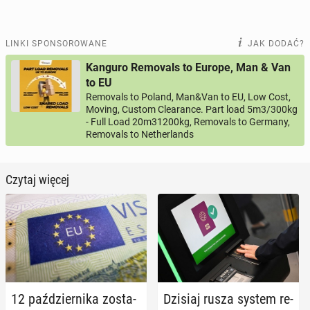
LINKI SPONSOROWANE
JAK DODAĆ?
Kanguro Removals to Europe, Man & Van
to EU
Removals to Poland, Man&Van to EU, Low Cost,
Moving, Custom Clearance. Part load 5m3/300kg
- Full Load 20m31200kg, Removals to Germany,
Removals to Netherlands
Czytaj więcej
12 paź­dzier­ni­ka zo­sta­
Dzisiaj rusza system re­