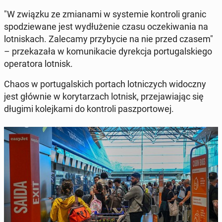
"W związku ze zmia­na­mi w sys­te­mie kon­tro­li granic
spo­dzie­wa­ne jest wy­dłu­że­nie czasu ocze­ki­wa­nia na
lot­ni­skach. Za­le­ca­my przy­by­cie na nie przed czasem"
– prze­ka­za­ła w ko­mu­ni­ka­cie dy­rek­cja por­tu­gal­skie­go
ope­ra­to­ra lotnisk.
Chaos w por­tu­gal­skich portach lot­ni­czych wi­docz­ny
jest głównie w ko­ry­ta­rzach lotnisk, prze­ja­wia­jąc się
długimi ko­lej­ka­mi do kon­tro­li pasz­por­to­wej.