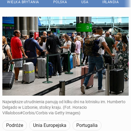
WIELKA BRYTANIA
POLSKA
USA
IRLANDIA
Największe utrudnienia panują od kilku dni na lotnisku im. Humberto
Delgado w Lizbonie, stolicy kraju. (Fot. Horacio
Villalobos#Corbis/Corbis via Getty Images)
Podróże
Unia Europejska
Portugalia