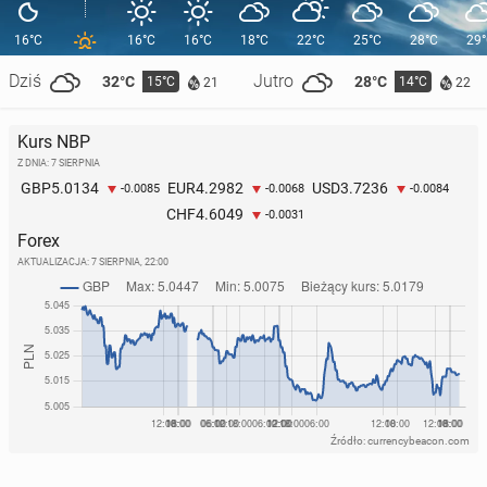
16°C
16°C
16°C
18°C
22°C
25°C
28°C
29
Dziś
Jutro
32°C
28°C
15°C
14°C
21
22
Kurs NBP
Z DNIA: 7 SIERPNIA
5.0134
4.2982
3.7236
GBP
EUR
USD
-0.0085
-0.0068
-0.0084
4.6049
CHF
-0.0031
Forex
AKTUALIZACJA:
7 SIERPNIA, 22:00
Źródło: currencybeacon.com