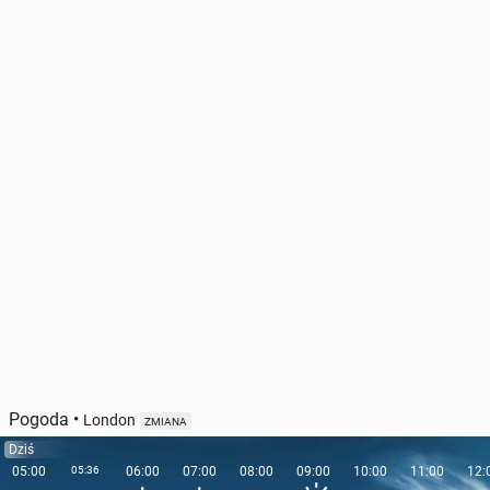
Pogoda
•
London
ZMIANA
Dziś
05:00
05:36
06:00
07:00
08:00
09:00
10:00
11:00
12: