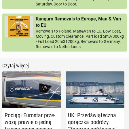
Saturday, Door to Door.
Kanguro Removals to Europe, Man & Van
to EU
Removals to Poland, Man&Van to EU, Low Cost,
Moving, Custom Clearance. Part load 5m3/300kg
- Full Load 20m31200kg, Removals to Germany,
Removals to Netherlands
Czytaj więcej
Pociągi Eu­ro­star prze­
UK: Przed­świą­tecz­na
wo­żą prawie o jedną
go­rącz­ka podróży.
trzecią mniej pa­sa­że­
"Znaczne opóź­nie­nia"