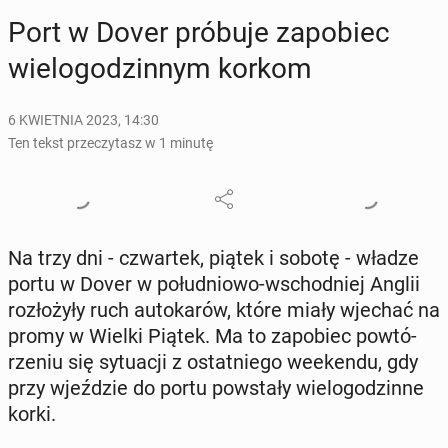
Port w Dover próbuje za­po­biec
wie­lo­go­dzin­nym korkom
6 KWIETNIA 2023, 14:30
Ten tekst przeczytasz w 1 minutę
Na trzy dni - czwar­tek, piątek i sobotę - władze
portu w Dover w po­łu­dnio­wo-wschod­niej Anglii
roz­ło­ży­ły ruch au­to­ka­rów, które miały wjechać na
promy w Wielki Piątek. Ma to za­po­biec po­wtó­
rze­niu się sy­tu­acji z ostat­nie­go week­en­du, gdy
przy wjeź­dzie do portu po­wsta­ły wie­lo­go­dzin­ne
korki.