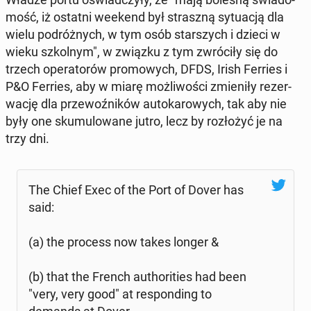
mość, iż ostatni weekend był strasz­ną sy­tu­acją dla
wielu po­dróż­nych, w tym osób star­szych i dzieci w
wieku szkol­nym", w związku z tym zwró­ci­ły się do
trzech ope­ra­to­rów pro­mo­wych, DFDS, Irish Ferries i
P&O Ferries, aby w miarę moż­li­wo­ści zmie­ni­ły re­zer­
wa­cję dla prze­woź­ni­ków au­to­ka­ro­wych, tak aby nie
były one sku­mu­lo­wa­ne jutro, lecz by roz­ło­żyć je na
trzy dni.
The Chief Exec of the Port of Dover has
said:
(a) the process now takes longer &
(b) that the French au­tho­ri­ties had been
"very, very good" at re­spon­ding to