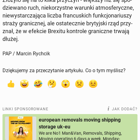
dzie­wa­no ruch, nie­ko­rzyst­ne warunki at­mos­fe­rycz­ne,
nie­wy­star­cza­ją­ca liczba fran­cu­skich funk­cjo­na­riu­szy
straży gra­nicz­nej, ale osta­tecz­nie bry­tyj­ski rząd przy­
znał, że w efekcie Brexitu kon­tro­le gra­nicz­ne trwają
dłużej.
PAP / Marcin Rychcik
Dziękujemy za przeczytanie artykułu. Co o tym myślisz?
LINKI SPONSOROWANE
JAK DODAĆ?
european removals moving shipping
storage uk-eu
We are No1 Man&Van, Removals, Shipping,
Moving operating 6 days a week, Monday-