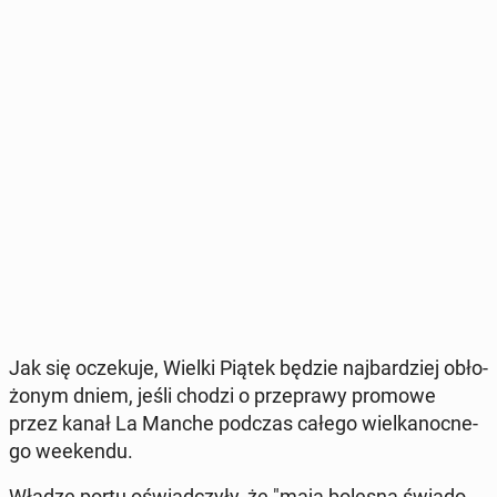
Jak się ocze­ku­je, Wielki Piątek będzie naj­bar­dziej ob­ło­
żo­nym dniem, jeśli chodzi o prze­pra­wy promowe
przez kanał La Manche podczas całego wiel­ka­noc­ne­
go week­en­du.
Władze portu oświad­czy­ły, że "mają bolesną świa­do­