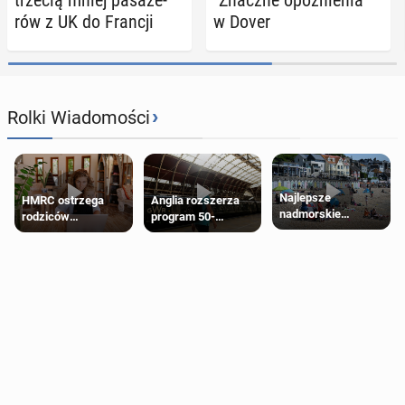
rów z UK do Francji
w Dover
›
Rolki Wiadomości
Najlepsze
HMRC ostrzega
Anglia rozszerza
nadmorskie
rodziców
program 50-
miasteczko blisko
pobierających Child
procentowych
Londynu
Benefit. Mogą być
zniżek kolejowych
zobowiązani do
na 18-latków
zwrotu zasiłku