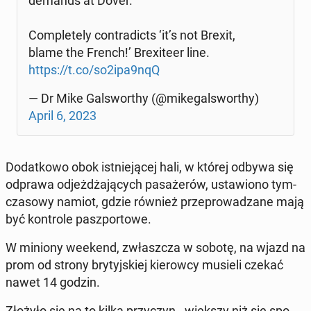
demands at Dover.
Com­ple­te­ly con­tra­dicts ‘it’s not Brexit,
blame the French!’ Bre­xi­te­er line.
https://t.co/so2ipa9nqQ
— Dr Mike Gal­swor­thy (@mi­ke­gal­swor­thy)
April 6, 2023
Do­dat­ko­wo obok ist­nie­ją­cej hali, w której odbywa się
odprawa od­jeż­dża­ją­cych pa­sa­że­rów, usta­wio­no tym­
cza­so­wy namiot, gdzie również prze­pro­wa­dza­ne mają
być kon­tro­le pasz­por­to­we.
W miniony weekend, zwłasz­cza w sobotę, na wjazd na
prom od strony bry­tyj­skiej kie­row­cy musieli czekać
nawet 14 godzin.
Złożyło się na to kilka przy­czyn - większy niż się spo­