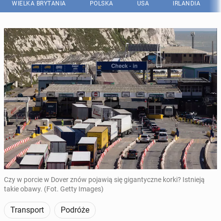
WIELKA BRYTANIA
POLSKA
USA
IRLANDIA
Czy w porcie w Dover znów pojawią się gigantyczne korki? Istnieją
takie obawy. (Fot. Getty Images)
Transport
Podróże