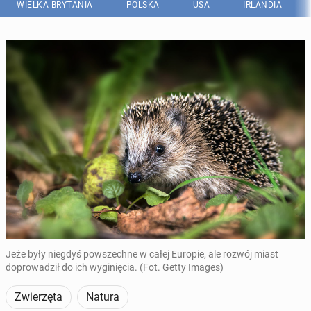
WIELKA BRYTANIA
POLSKA
USA
IRLANDIA
Jeże były niegdyś powszechne w całej Europie, ale rozwój miast
doprowadził do ich wyginięcia. (Fot. Getty Images)
Zwierzęta
Natura