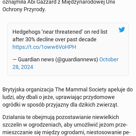
oznaj­mi­ła Abi Gazzard z Mię­dzy­na­ro­do­wej Unii
Ochrony Przy­ro­dy.
Hed­ge­hogs ‘near thre­ate­ned’ on red list
after 30% decline over past decade
https://t.co/1oww6VoHPH
— Gu­ar­dian news (@gu­ar­dian­news)
October
28, 2024
Bry­tyj­ska or­ga­ni­za­cja The Mammal Society apeluje do
ludzi, aby dbali o jeże, upra­wia­jąc przy­do­mo­we
ogródki w sposób przy­ja­zny dla dzikich zwie­rząt.
Dzia­ła­nia te obej­mu­ją po­zo­sta­wia­nie nie­wiel­kich
szcze­lin w ogro­dze­niach, aby umoż­li­wić jeżom prze­
miesz­cza­nie się między ogro­da­mi, nie­sto­so­wa­nie pe­