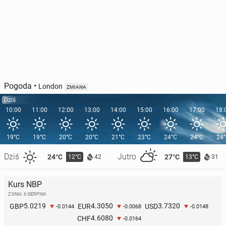
Pogoda
•
London
ZMIANA
Dziś
10:00
11:00
12:00
13:00
14:00
15:00
16:00
17:00
18:
19°C
19°C
20°C
20°C
21°C
23°C
24°C
24°C
24
Dziś
Jutro
24°C
27°C
12°C
13°C
42
31
Kurs NBP
Z DNIA: 6 SIERPNIA
5.0219
4.3050
3.7320
GBP
EUR
USD
-0.0144
-0.0068
-0.0148
4.6080
CHF
-0.0164