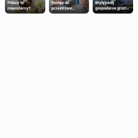
Polacy to
Dostęp do
Brytyjskiej
mięsożercy?
przestrzeni
gospodarce grozi
przeznaczonych
recesja, jeśli
dla jednej płci ma
kryzys na Bliskim
opierać się
Wschodzie się
wyłącznie na płci
przedłuży
biologicznej