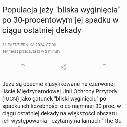
Po­pu­la­cja jeży "bliska wy­gi­nię­cia"
po 30-pro­cen­to­wym jej spadku w
ciągu ostat­niej dekady
31 PAŹDZIERNIKA 2024, 07:00
Ten tekst przeczytasz w 2 minuty
Jeże są obecnie kla­sy­fi­ko­wa­ne na czer­wo­nej
liście Mię­dzy­na­ro­do­wej Unii Ochrony Przy­ro­dy
(IUCN) jako gatunek "bliski wy­gi­nię­ciu" po
spadku ich li­czeb­no­ści o co naj­mniej 30 proc. w
ciągu ostat­niej dekady na więk­szo­ści obszaru
ich wy­stę­po­wa­nia - czytamy na łamach "The Gu­