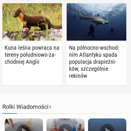
Kuna leśna powraca na
Na pół­noc­no-wschod­
tereny po­łu­dnio­wo-za­
nim Atlan­ty­ku spada
chod­niej Anglii
po­pu­la­cja dra­pież­ni­
ków, szcze­gól­nie
rekinów
›
Rolki Wiadomości