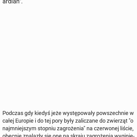
ar­dian".
Podczas gdy kiedyś jeże wy­stę­po­wa­ły po­wszech­nie w
całej Europie i do tej pory były za­li­cza­ne do zwie­rząt "o
naj­mniej­szym stopniu za­gro­że­nia" na czer­wo­nej liście,
obecnie zna­la­zły się one na skraju za­gro­że­nia wy­gi­nię­