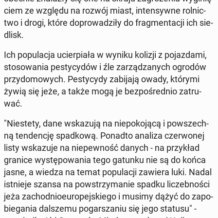
ciem ze względu na rozwój miast, in­ten­syw­ne rol­nic­
two i drogi, które do­pro­wa­dzi­ły do frag­men­ta­cji ich sie­
dlisk.
Ich po­pu­la­cja ucier­pia­ła w wyniku kolizji z po­jaz­da­mi,
sto­so­wa­nia pe­sty­cy­dów i źle za­rzą­dza­nych ogrodów
przy­do­mo­wych. Pe­sty­cy­dy za­bi­ja­ją owady, którymi
żywią się jeże, a także mogą je bez­po­śred­nio za­tru­
wać.
"Nie­ste­ty, dane wska­zu­ją na nie­po­ko­ją­cą i po­wszech­
ną ten­den­cję spad­ko­wą. Ponadto analiza czer­wo­nej
listy wska­zu­je na nie­pew­ność danych - na przy­kład
granice wy­stę­po­wa­nia tego gatunku nie są do końca
jasne, a wiedza na temat po­pu­la­cji zawiera luki. Nadal
ist­nie­je szansa na po­wstrzy­ma­nie spadku li­czeb­no­ści
jeża za­chod­nio­eu­ro­pej­skie­go i musimy dążyć do za­po­
bie­ga­nia dal­sze­mu po­gar­sza­niu się jego statusu" -