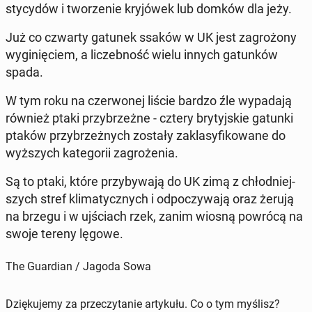
sty­cy­dów i two­rze­nie kry­jó­wek lub domków dla jeży.
Już co czwarty gatunek ssaków w UK jest za­gro­żo­ny
wy­gi­nię­ciem, a li­czeb­ność wielu innych ga­tun­ków
spada.
W tym roku na czer­wo­nej liście bardzo źle wy­pa­da­ją
również ptaki przy­brzeż­ne - cztery bry­tyj­skie gatunki
ptaków przy­brzeż­nych zostały za­kla­sy­fi­ko­wa­ne do
wyż­szych ka­te­go­rii za­gro­że­nia.
Są to ptaki, które przy­by­wa­ją do UK zimą z chłod­niej­
szych stref kli­ma­tycz­nych i od­po­czy­wa­ją oraz żerują
na brzegu i w uj­ściach rzek, zanim wiosną powrócą na
swoje tereny lęgowe.
The Guardian / Jagoda Sowa
Dziękujemy za przeczytanie artykułu. Co o tym myślisz?