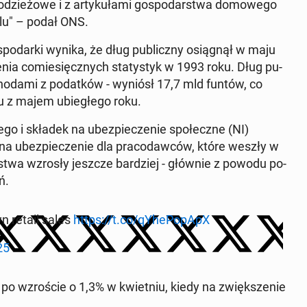
ie­żo­we i z ar­ty­ku­ła­mi go­spo­dar­stwa do­mo­we­go
dlu" – podał ONS.
­spo­dar­ki wynika, że dług pu­blicz­ny osią­gnął w maju
­nia co­mie­sięcz­nych sta­ty­styk w 1993 roku. Dług pu­
cho­da­mi z po­dat­ków - wyniósł 17,7 mld funtów, co
 z majem ubie­głe­go roku.
go i składek na ubez­pie­cze­nie spo­łecz­ne (NI)
a ubez­pie­cze­nie dla pra­co­daw­ców, które weszły w
twa wzrosły jeszcze bar­dziej - głównie z powodu po­
ń.
wn retail sales
https://t.co/qY­he­Po­pApX
25
ł po wzro­ście o 1,3% w kwiet­niu, kiedy na zwięk­sze­nie