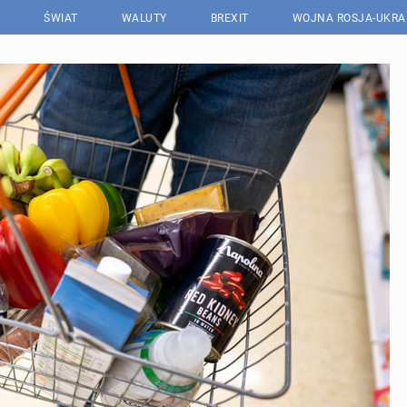
ŚWIAT
WALUTY
BREXIT
WOJNA ROSJA-UKRA