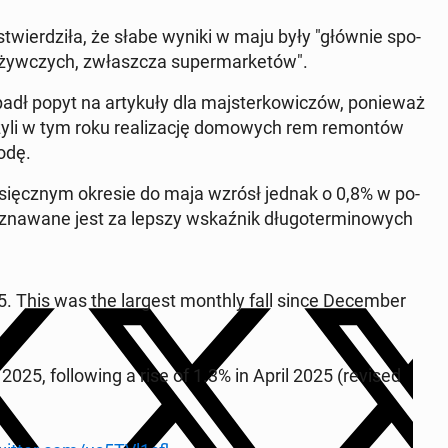
stwier­dzi­ła, że słabe wyniki w maju były "głównie spo­
yw­czych, zwłasz­cza su­per­mar­ke­tów".
ł popyt na ar­ty­ku­ły dla maj­ster­ko­wi­czów, po­nie­waż
czy­li w tym roku re­ali­za­cję do­mo­wych rem re­mon­tów
odę.
e­sięcz­nym okresie do maja wzrósł jednak o 0,8% w po­
uzna­wa­ne jest za lepszy wskaź­nik dłu­go­ter­mi­no­wych
25. This was the largest monthly fall since De­cem­ber
25, fol­lo­wing a rise of 1.3% in April 2025 (revised