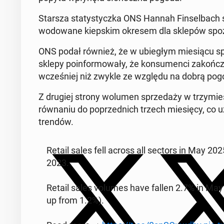
Starsza sta­ty­stycz­ka ONS Hannah Fin­sel­bach 
wo­do­wa­ne kiep­skim okresem dla sklepów spo­ż
ONS podał również, że w ubie­głym mie­sią­cu spad
sklepy po­in­for­mo­wa­ły, że kon­su­men­ci za­koń­
wcze­śniej niż zwykle ze względu na dobrą pog
Z drugiej strony wolumen sprze­da­ży w trzy­mi
rów­na­niu do po­przed­nich trzech mie­się­cy, co 
trendów.
Retail sales fell across all sectors in May 20
2023.
Retail sales volumes have fallen 2.7% in May 20
up from 1.2%).