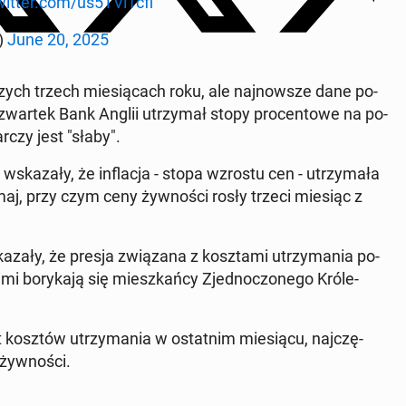
witter.com/us5TVl1cfl
S)
June 20, 2025
szych trzech mie­sią­cach roku, ale naj­now­sze dane po­
 czwar­tek Bank Anglii utrzy­mał stopy pro­cen­to­we na po­
r­czy jest "słaby".
wska­za­ły, że in­fla­cja - stopa wzrostu cen - utrzy­ma­ła
maj, przy czym ceny żyw­no­ści rosły trzeci miesiąc z
za­ły, że presja zwią­za­na z kosz­ta­mi utrzy­ma­nia po­
i bo­ry­ka­ją się miesz­kań­cy Zjed­no­czo­ne­go Kró­le­
kosztów utrzy­ma­nia w ostat­nim mie­sią­cu, naj­czę­
yw­no­ści.