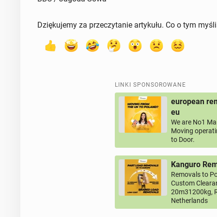
Dziękujemy za przeczytanie artykułu. Co o tym myśl
LINKI SPONSOROWANE
european rem
eu
We are No1 Man
Moving operati
to Door.
Kanguro Remo
Removals to Po
Custom Clearan
20m31200kg, R
Netherlands