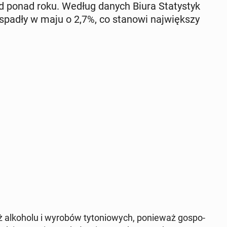
od ponad roku. Według danych Biura Sta­ty­styk
y spadły w maju o 2,7%, co stanowi naj­więk­szy
al­ko­ho­lu i wyrobów ty­to­nio­wych, po­nie­waż go­spo­