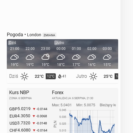
Pogoda
•
London
ZMIANA
Dziś
Jutro
21:00
22:00
23:00
00:00
01:00
02:00
03:00
04:00
19°C
19°C
19°C
18°C
17°C
16°C
15°C
14°C
Dziś
Jutro
22°C
25°C
12°C
14°C
41
Kurs NBP
Forex
Z DNIA: 6 SIERPNIA
AKTUALIZACJA:
6 SIERPNIA, 21:30
5.0219
GBP
-0.0144
4.3050
EUR
-0.0068
3.7320
USD
-0.0148
4.6080
CHF
-0.0164