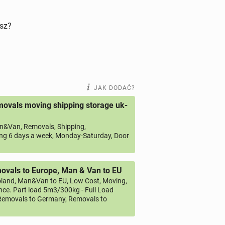
isz?
JAK DODAĆ?
ovals moving shipping storage uk-
&Van, Removals, Shipping,
ng 6 days a week, Monday-Saturday, Door
vals to Europe, Man & Van to EU
land, Man&Van to EU, Low Cost, Moving,
ce. Part load 5m3/300kg - Full Load
emovals to Germany, Removals to