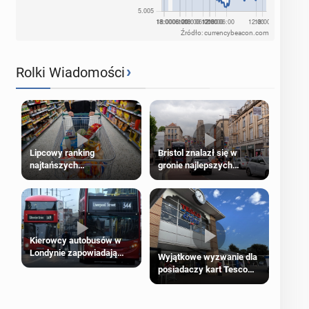
Źródło: currencybeacon.com
›
Rolki Wiadomości
Lipcowy ranking
Bristol znalazł się w
najtańszych
gronie najlepszych
supermarketów
kierunków podróży na
świecie
Kierowcy autobusów w
Londynie zapowiadają
Wyjątkowe wyzwanie dla
strajki
posiadaczy kart Tesco
Clubcard!