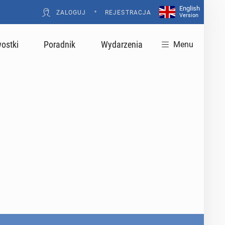
English
•
ZALOGUJ
REJESTRACJA
Version
ostki
Poradnik
Wydarzenia
Menu