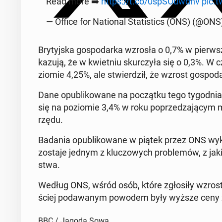
Read more ➡️
https://t.co/0spSO­uw­dhv
pic.t
— Office for Na­tio­nal Sta­ti­stics (ONS) (@ON
Bry­tyj­ska go­spo­dar­ka wzrosła o 0,7% w pierw­
ka­zu­ją, że w kwiet­niu skur­czy­ła się o 0,3%. W
zio­mie 4,25%, ale stwier­dził, że wzrost go­spo­da
Dane opu­bli­ko­wa­ne na po­cząt­ku tego ty­go­dnia 
się na po­zio­mie 3,4% w roku po­prze­dza­ją­cym 
rzędu.
Badania opu­bli­ko­wa­ne w piątek przez ONS wy­ka­
zo­sta­je jednym z klu­czo­wych pro­ble­mów, z jakim
stwa.
Według ONS, wśród osób, które zgło­si­ły wzrost 
ściej po­da­wa­nym powodem były wyższe ceny ż
BBC / Jagoda Sowa