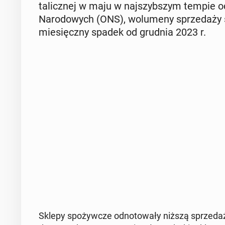
ta­licz­nej w maju w naj­szyb­szym tempie 
Na­ro­do­wych (ONS), wo­lu­me­ny sprze­da­ż
mie­sięcz­ny spadek od grudnia 2023 r.
Sklepy spo­żyw­cze od­no­to­wa­ły niższą sprze­daż 