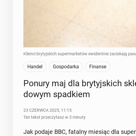
Klienci brytyjskich supermarketów ewidentnie zaciskają pas
Handel
Gospodarka
Finanse
Ponury maj dla bry­tyj­skich skle
do­wym spad­kiem
23 CZERWCA 2025, 11:15
Ten tekst przeczytasz w 3 minuty
Jak podaje BBC, fatalny miesiąc dla su­per­