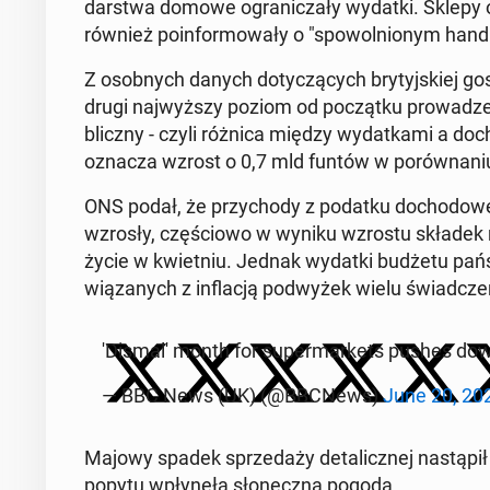
dar­stwa domowe ogra­ni­cza­ły wydatki. Sklepy odz
również po­in­for­mo­wa­ły o "spo­wol­nio­nym han
Z osob­nych danych do­ty­czą­cych bry­tyj­skiej go
drugi naj­wyż­szy poziom od po­cząt­ku pro­wa­dze
blicz­ny - czyli różnica między wy­dat­ka­mi a do­
oznacza wzrost o 0,7 mld funtów w po­rów­na­niu
ONS podał, że przy­cho­dy z podatku do­cho­do­we­
wzrosły, czę­ścio­wo w wyniku wzrostu składek n
życie w kwiet­niu. Jednak wydatki budżetu pańs
wią­za­nych z in­fla­cją pod­wy­żek wielu świad­cze
'Di­sma­l' month for su­per­mar­kets pushes do
— BBC News (UK) (@BBCNews)
June 20, 20
Majowy spadek sprze­da­ży de­ta­licz­nej na­stą­pi
popytu wpły­nę­ła sło­necz­na pogoda.