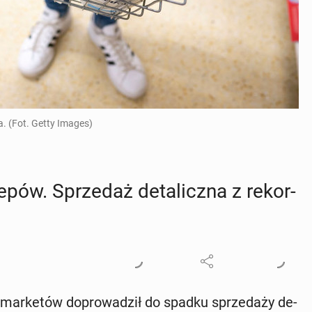
a. (Fot. Getty Images)
pów. Sprze­daż de­ta­licz­na z re­kor­
mar­ke­tów do­pro­wa­dził do spadku sprze­da­ży de­