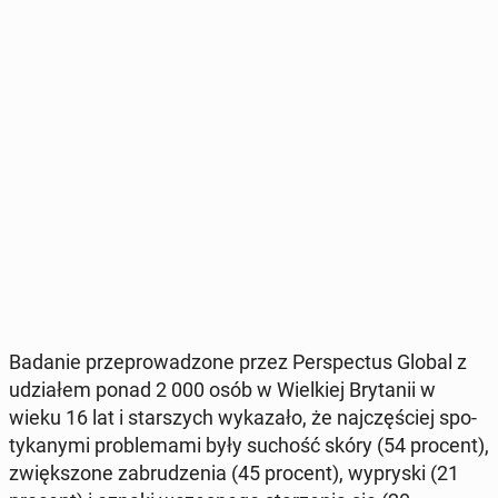
Badanie prze­pro­wa­dzo­ne przez Per­spec­tus Global z
udzia­łem ponad 2 000 osób w Wiel­kiej Bry­ta­nii w
wieku 16 lat i star­szych wy­ka­za­ło, że naj­czę­ściej spo­
ty­ka­ny­mi pro­ble­ma­mi były suchość skóry (54 procent),
zwięk­szo­ne za­bru­dze­nia (45 procent), wy­pry­ski (21