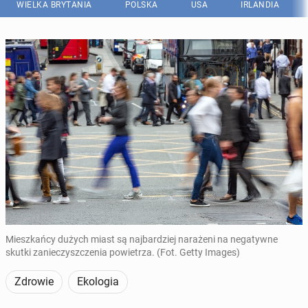
WIELKA BRYTANIA
POLSKA
USA
IRLANDIA
Mieszkańcy dużych miast są najbardziej narażeni na negatywne
skutki zanieczyszczenia powietrza. (Fot. Getty Images)
Zdrowie
Ekologia