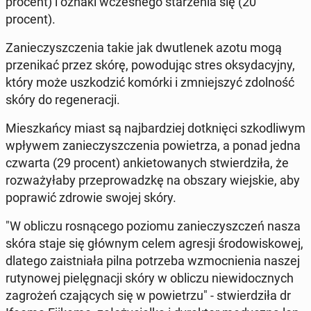
procent) i oznaki wcze­sne­go sta­rze­nia się (20
procent).
Za­nie­czysz­cze­nia takie jak dwu­tle­nek azotu mogą
prze­ni­kać przez skórę, po­wo­du­jąc stres oksy­da­cyj­ny,
który może uszko­dzić komórki i zmniej­szyć zdol­ność
skóry do re­ge­ne­ra­cji.
Miesz­kań­cy miast są naj­bar­dziej do­tknię­ci szko­dli­wym
wpływem za­nie­czysz­cze­nia po­wie­trza, a ponad jedna
czwarta (29 procent) an­kie­to­wa­nych stwier­dzi­ła, że
roz­wa­ży­ła­by prze­pro­wadz­kę na obszary wiej­skie, aby
po­pra­wić zdrowie swojej skóry.
"W obliczu ro­sną­ce­go poziomu za­nie­czysz­czeń nasza
skóra staje się głównym celem agresji śro­do­wi­sko­wej,
dlatego za­ist­nia­ła pilna po­trze­ba wzmoc­nie­nia naszej
ru­ty­no­wej pie­lę­gna­cji skóry w obliczu nie­wi­docz­nych
za­gro­żeń cza­ją­cych się w po­wie­trzu" - stwier­dzi­ła dr