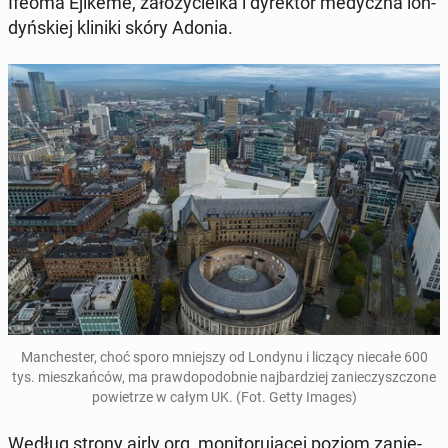
Ifeoma Ejikeme, za­ło­ży­ciel­ka i dy­rek­tor me­dycz­na lon­
dyń­skiej kliniki skóry Adonia.
Man­che­ster, choć sporo mniej­szy od Londynu i liczący niecałe 600
tys. miesz­kań­ców, ma praw­do­po­dob­nie naj­bar­dziej za­nie­czysz­czo­ne
po­wie­trze w całym UK. (Fot. Getty Images)
Według strony airly.org, mo­ni­to­ru­ją­cej poziom za­nie­