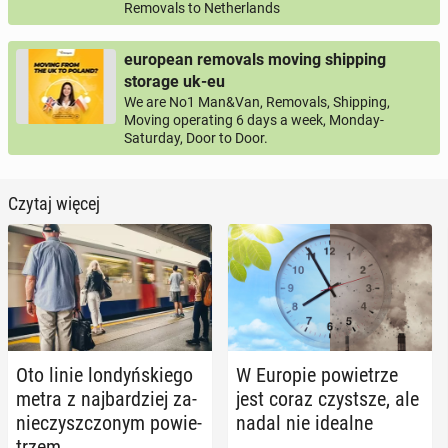
Removals to Netherlands
european removals moving shipping
storage uk-eu
We are No1 Man&Van, Removals, Shipping,
Moving operating 6 days a week, Monday-
Saturday, Door to Door.
Czytaj więcej
Oto linie lon­dyń­skie­go
W Europie po­wie­trze
metra z naj­bar­dziej za­
jest coraz czyst­sze, ale
nie­czysz­czo­nym po­wie­
nadal nie idealne
trzem