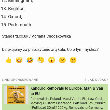
Bir­ming­ham,
Bri­gh­ton,
Oxford,
Por­ts­mouth.
Standard.co.uk / Adriana Chodakowska
Dziękujemy za przeczytanie artykułu. Co o tym myślisz?
LINKI SPONSOROWANE
JAK DODAĆ?
Kanguro Removals to Europe, Man & Van
to EU
Removals to Poland, Man&Van to EU, Low Cost,
Moving, Custom Clearance. Part load 5m3/300kg
- Full Load 20m31200kg, Removals to Germany,