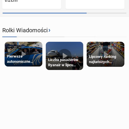
›
Rolki Wiadomości
Pierwsze
Lipcowy ranking
Liczba pasażerów
autonomiczne
najtańszych
Ryanair w lipcu
Ubery pojawią się
supermarketów
pobiła rekord
w Londynie jeszcze
tego lata