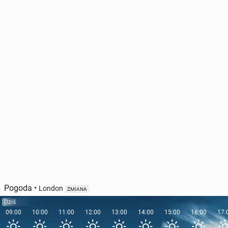
Pogoda
•
London
ZMIANA
Dziś
09:00
10:00
11:00
12:00
13:00
14:00
15:00
16:00
17: