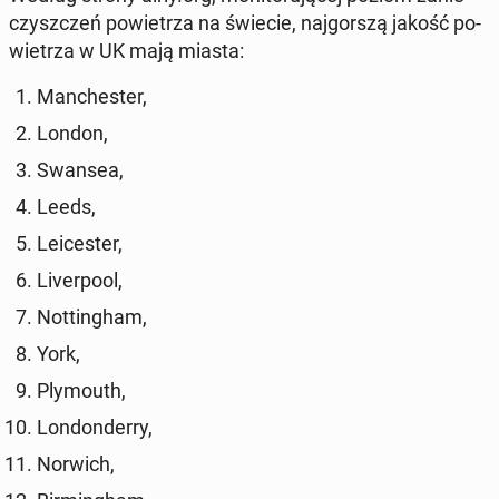
czysz­czeń po­wie­trza na świecie, naj­gor­szą jakość po­
wie­trza w UK mają miasta:
Man­che­ster,
London,
Swansea,
Leeds,
Le­ice­ster,
Li­ver­po­ol,
Not­tin­gham,
York,
Ply­mo­uth,
Lon­don­der­ry,
Norwich,