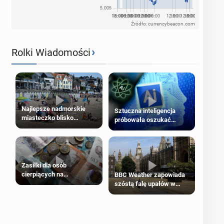
Źródło: currencybeacon.com
›
Rolki Wiadomości
Najlepsze nadmorskie
Sztuczna inteligencja
miasteczko blisko
próbowała oszukać
Londynu
człowieka
Zasiłki dla osób
cierpiących na
BBC Weather zapowiada
schorzenia psychiczne
szóstą falę upałów w
Londynie