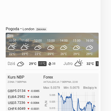
Pogoda
•
London
ZMIANA
Dziś
10:00
11:00
12:00
13:00
14:00
15:00
16:00
17:00
22°C
23°C
23°C
25°C
26°C
29°C
29°C
28°C
Dziś
Jutro
29°C
32°C
11°C
14°C
38
Kurs NBP
Forex
Z DNIA: 7 SIERPNIA
AKTUALIZACJA:
7 SIERPNIA, 22:00
5.0134
GBP
-0.0085
4.2982
EUR
-0.0068
3.7236
USD
-0.0084
4.6049
CHF
-0.0031