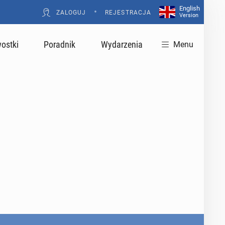
English
•
ZALOGUJ
REJESTRACJA
Version
ostki
Poradnik
Wydarzenia
Menu