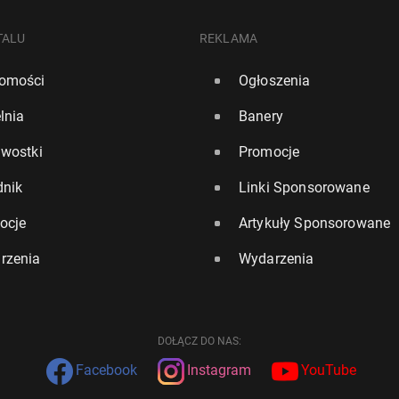
TALU
REKLAMA
omości
Ogłoszenia
lnia
Banery
awostki
Promocje
dnik
Linki Sponsorowane
ocje
Artykuły Sponsorowane
rzenia
Wydarzenia
DOŁĄCZ DO NAS:
Facebook
Instagram
YouTube