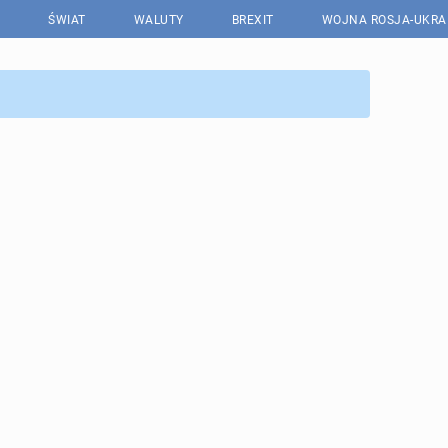
ŚWIAT
WALUTY
BREXIT
WOJNA ROSJA-UKRA