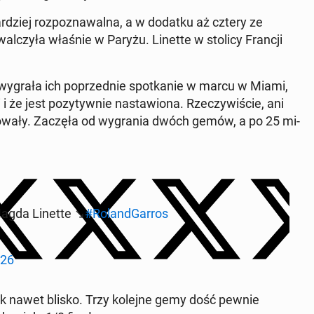
ar­dziej roz­po­zna­wal­na, a w dodatku aż cztery ze
al­czy­ła właśnie w Paryżu. Linette w stolicy Francji
ie wygrała ich po­przed­nie spo­tka­nie w marcu w Miami,
 że jest po­zy­tyw­nie na­sta­wio­na. Rze­czy­wi­ście, ani
li­żo­wa­ły. Zaczęła od wy­gra­nia dwóch gemów, a po 25 mi­
agda Linette ↘️
#Ro­land­Gar­ros
026
nak nawet blisko. Trzy kolejne gemy dość pewnie