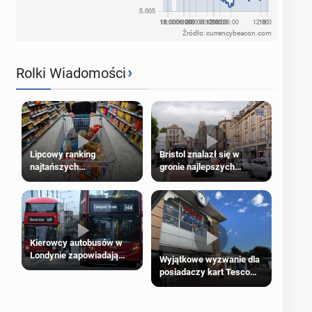
Źródło: currencybeacon.com
›
Rolki Wiadomości
Lipcowy ranking
Bristol znalazł się w
najtańszych
gronie najlepszych
supermarketów
kierunków podróży na
świecie
Kierowcy autobusów w
Londynie zapowiadają
Wyjątkowe wyzwanie dla
strajki
posiadaczy kart Tesco
Clubcard!