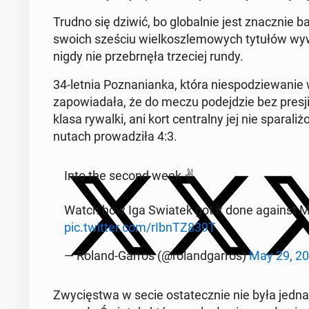
Trudno się dziwić, bo glo­bal­nie jest znacz­nie b
swoich sześciu wiel­kosz­le­mo­wych tytułów wy­w
nigdy nie prze­brnę­ła trze­ciej rundy.
34-letnia Po­zna­nian­ka, która nie­spo­dzie­wa­n
za­po­wia­da­ła, że do meczu po­dej­dzie bez presji i
klasa rywalki, ani kort cen­tral­ny jej nie spa­ra­
nu­tach pro­wa­dzi­ła 4:3.
Into the second week ✌️
Watch how Iga Swiatek got it done against M
pic.twitter.com/rIbnTZ839T
— Roland-Garros (@ro­land­gar­ros)
May 29, 2
Zwy­cię­stwa w secie osta­tecz­nie nie była jed