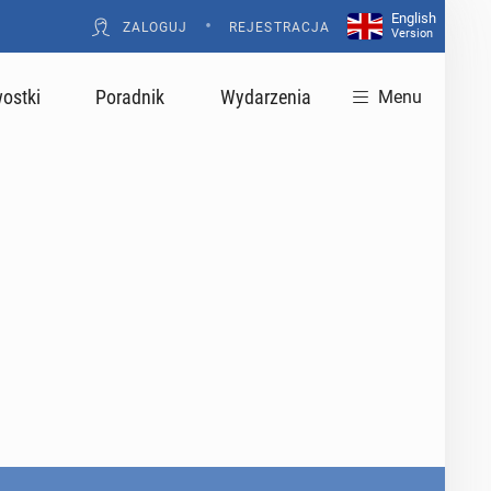
English
•
ZALOGUJ
REJESTRACJA
Version
ostki
Poradnik
Wydarzenia
Menu