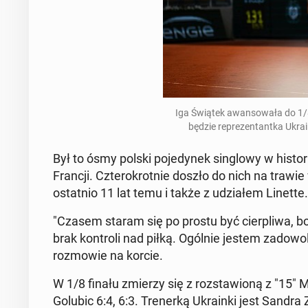
Iga Świątek awan­so­wa­ła do 1/8 
będzie re­pre­zen­tant­ka Ukr
Był to ósmy polski po­je­dy­nek sin­glo­wy w hi­sto­
Francji. Czte­ro­krot­nie doszło do nich na trawie
ostat­nio 11 lat temu i także z udzia­łem Linette.
"Czasem staram się po prostu być cier­pli­wa, bo
brak kon­tro­li nad piłką. Ogólnie jestem za­do­w
roz­mo­wie na korcie.
W 1/8 finału zmierzy się z roz­sta­wio­ną z "15" M
Golubic 6:4, 6:3. Tre­ner­ką Ukra­in­ki jest Sandra 