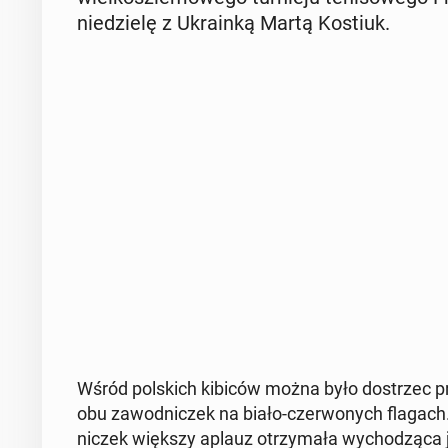
nie­dzie­lę z Ukra­in­ką Martą Kostiuk.
Wśród pol­skich kibiców można było do­strzec prz
obu za­wod­ni­czek na biało-czer­wo­nych flagach
ni­czek większy aplauz otrzy­ma­ła wy­cho­dzą­ca