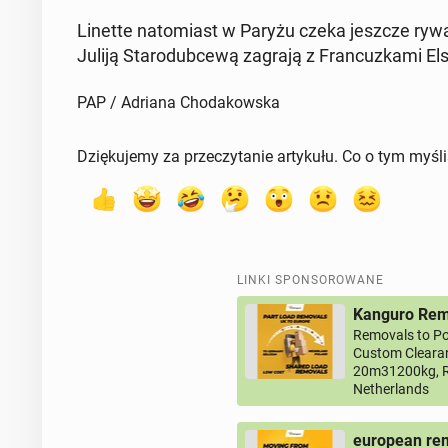
Linette na­to­miast w Paryżu czeka jeszcze ry­wa­
Juliją Sta­ro­dub­ce­wą zagrają z Fran­cuz­ka­mi El
PAP / Adriana Chodakowska
Dziękujemy za przeczytanie artykułu. Co o tym myśl
LINKI SPONSOROWANE
Kanguro Remo
Removals to Po
Custom Clearan
20m31200kg, R
Netherlands
european rem