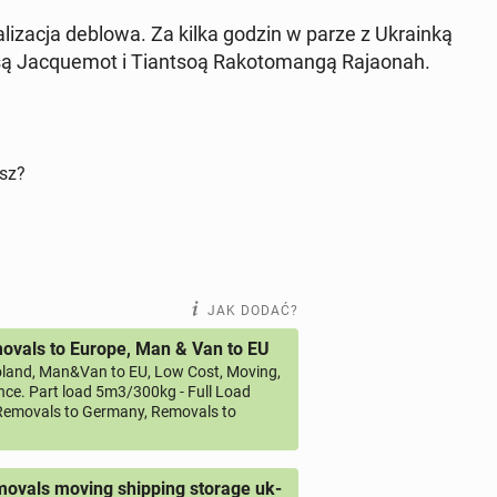
li­za­cja deblowa. Za kilka godzin w parze z Ukra­in­ką
są Ja­cqu­emot i Tiant­soą Ra­ko­to­man­gą Ra­ja­onah.
isz?
JAK DODAĆ?
vals to Europe, Man & Van to EU
land, Man&Van to EU, Low Cost, Moving,
ce. Part load 5m3/300kg - Full Load
emovals to Germany, Removals to
ovals moving shipping storage uk-