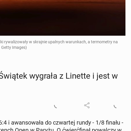
zki rywalizowały w skrajnie upalnych warunkach, a termometry na
. Getty Images)
wiątek wygrała z Linette i jest w
 i awan­so­wa­ła do czwar­tej rundy - 1/8 finału -
o French Open w Paryżu. O ćwierć­fi­nał po­wal­czy w