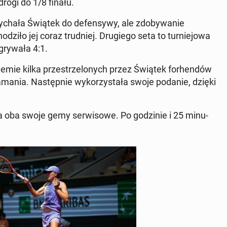
drogi do 1/8 finału.
cha­ła Świątek do de­fen­sy­wy, ale zdo­by­wa­nie
zi­ło jej coraz trud­niej. Dru­gie­go seta to tur­nie­jo­wa
ry­wa­ła 4:1.
emie kilka prze­strze­lo­nych przez Świątek for­hen­dów
ła­ma­nia. Na­stęp­nie wy­ko­rzy­sta­ła swoje podanie, dzięki
oba swoje gemy ser­wi­so­we. Po go­dzi­nie i 25 mi­nu­