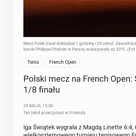
Mecz Polek trwał dokładnie 1 godzinę i 25 minut. Zawodnic
korcie Philippe-Chatrier w Paryżu wskazywały aż 33°C. (Fot
Tenis
French Open
Polski mecz na French Open: Ś
1/8 finału
29 MAJA, 15:30
Ten tekst przeczytasz w 3 minuty
Iga Świątek wygrała z Magdą Linette 6:4, 6:4
wiel­kosz­le­mo­we­go tur­nie­ju te­ni­so­we­g