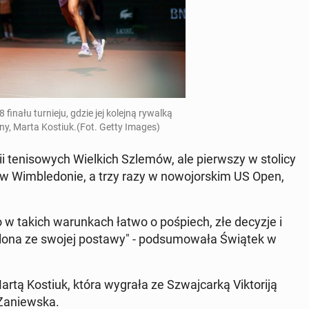
finału tur­nie­ju, gdzie jej kolejną rywalką
ainy, Marta Kostiuk.(Fot. Getty Images)
rii te­ni­so­wych Wiel­kich Szlemów, ale pierw­szy w stolicy
 w Wim­ble­do­nie, a trzy razy w no­wo­jor­skim US Open,
 w takich wa­run­kach łatwo o po­śpiech, złe decyzje i
o­lo­na ze swojej postawy" - pod­su­mo­wa­ła Świątek w
artą Kostiuk, która wygrała ze Szwaj­car­ką Vik­to­ri­ją
Za­niew­ska.