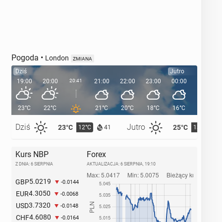
Pogoda
•
London
ZMIANA
Dziś
Jutro
19:00
20:00
20:41
21:00
22:00
23:00
00:00
01:00
23°C
22°C
21°C
20°C
18°C
16°C
16°C
Dziś
Jutro
23°C
25°C
12°C
13°C
41
Kurs NBP
Forex
Z DNIA: 6 SIERPNIA
AKTUALIZACJA:
6 SIERPNIA, 19:10
5.0219
GBP
-0.0144
4.3050
EUR
-0.0068
3.7320
USD
-0.0148
4.6080
CHF
-0.0164