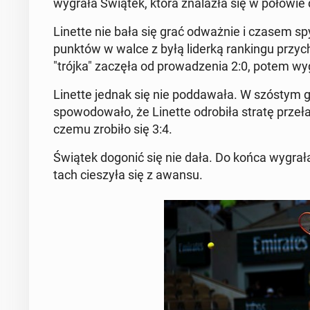
wygrała Świątek, która zna­la­zła się w połowie 
Linette nie bała się grać od­waż­nie i czasem spy­
punktów w walce z byłą liderką ran­kin­gu przy­cho­d
"trójka" zaczęła od pro­wa­dze­nia 2:0, potem wy­g
Linette jednak się nie pod­da­wa­ła. W szóstym g
spo­wo­do­wa­ło, że Linette od­ro­bi­ła stratę prze­
czemu zrobiło się 3:4.
Świątek dogonić się nie dała. Do końca wygrała 
tach cie­szy­ła się z awansu.