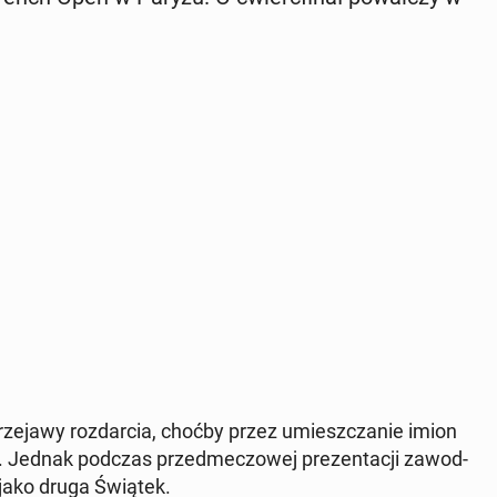
e­ja­wy roz­dar­cia, choćby przez umiesz­cza­nie imion
. Jednak podczas przed­me­czo­wej pre­zen­ta­cji za­wod­
 jako druga Świątek.