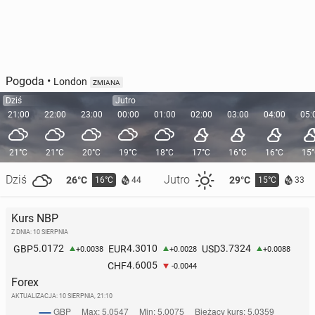
Pogoda
•
London
ZMIANA
Dziś
Jutro
21:00
22:00
23:00
00:00
01:00
02:00
03:00
04:00
05:
21°C
21°C
20°C
19°C
18°C
17°C
16°C
16°C
15
Dziś
Jutro
26°C
29°C
16°C
15°C
44
33
Kurs NBP
Z DNIA: 10 SIERPNIA
5.0172
4.3010
3.7324
GBP
EUR
USD
+0.0038
+0.0028
+0.0088
4.6005
CHF
-0.0044
Forex
AKTUALIZACJA:
10 SIERPNIA, 21:10