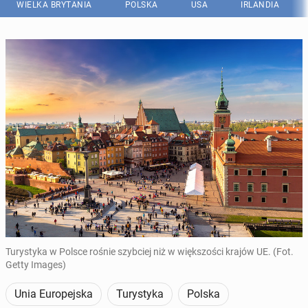
WIELKA BRYTANIA
POLSKA
USA
IRLANDIA
Turystyka w Polsce rośnie szybciej niż w większości krajów UE. (Fot.
Getty Images)
Unia Europejska
Turystyka
Polska