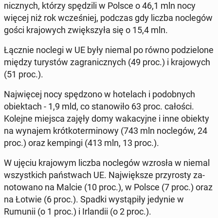
nicz­nych, którzy spę­dzi­li w Polsce o 46,1 mln nocy
więcej niż rok wcze­śniej, podczas gdy liczba noc­le­gów
gości kra­jo­wych zwięk­szy­ła się o 15,4 mln.
Łącznie noclegi w UE były niemal po równo po­dzie­lo­ne
między tu­ry­stów za­gra­nicz­nych (49 proc.) i kra­jo­wych
(51 proc.).
Naj­wię­cej nocy spę­dzo­no w ho­te­lach i po­dob­nych
obiek­tach - 1,9 mld, co sta­no­wi­ło 63 proc. całości.
Kolejne miejsca zajęły domy wa­ka­cyj­ne i inne obiekty
na wynajem krót­ko­ter­mi­no­wy (743 mln noc­le­gów, 24
proc.) oraz kem­pin­gi (413 mln, 13 proc.).
W ujęciu kra­jo­wym liczba noc­le­gów wzrosła w niemal
wszyst­kich pań­stwach UE. Naj­więk­sze przy­ro­sty za­
no­to­wa­no na Malcie (10 proc.), w Polsce (7 proc.) oraz
na Łotwie (6 proc.). Spadki wy­stą­pi­ły jedynie w
Rumunii (o 1 proc.) i Ir­lan­dii (o 2 proc.).