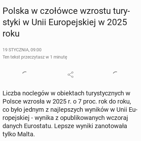
Polska w czo­łów­ce wzrostu tu­ry­
sty­ki w Unii Eu­ro­pej­skiej w 2025
roku
19 STYCZNIA, 09:00
Ten tekst przeczytasz w 1 minutę
Liczba noc­le­gów w obiek­tach tu­ry­stycz­nych w
Polsce wzrosła w 2025 r. o 7 proc. rok do roku,
co było jednym z naj­lep­szych wyników w Unii Eu­
ro­pej­skiej - wynika z opu­bli­ko­wa­nych wczoraj
danych Eu­ro­sta­tu. Lepsze wyniki za­no­to­wa­ła
tylko Malta.