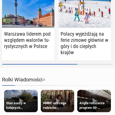
War­sza­wa liderem pod
Polacy wy­jeż­dża­ją na
wzglę­dem walorów tu­
ferie zimowe głównie w
ry­stycz­nych w Polsce
góry i do cie­płych
krajów
›
Rolki Wiadomości
Stan suszy w
HMRC ostrzega
Anglia rozszerza
kolejnych
rodziców
program 50-
regionach Anglii.
pobierających Child
procentowych