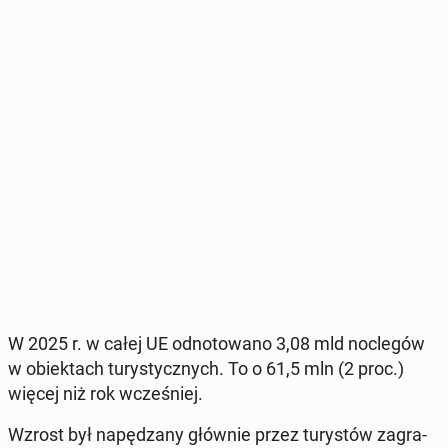
W 2025 r. w całej UE od­no­to­wa­no 3,08 mld noc­le­gów
w obiek­tach tu­ry­stycz­nych. To o 61,5 mln (2 proc.)
więcej niż rok wcze­śniej.
Wzrost był na­pę­dza­ny głównie przez tu­ry­stów za­gra­