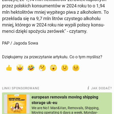
przez pol­skich kon­su­men­tów w 2024 roku to o 1,94
mln hek­to­li­trów mniej wy­pi­te­go piwa z al­ko­ho­lem. To
prze­kła­da się na 9,7 mln litrów czy­ste­go al­ko­ho­lu
mniej, którego w 2024 roku nie wypili polscy kon­su­
men­ci dzięki spo­ży­ciu zerówek" - czytamy.
PAP / Jagoda Sowa
Dziękujemy za przeczytanie artykułu. Co o tym myślisz?
LINKI SPONSOROWANE
JAK DODAĆ?
european removals moving shipping
storage uk-eu
We are No1 Man&Van, Removals, Shipping,
Moving operating 6 days a week, Monday-