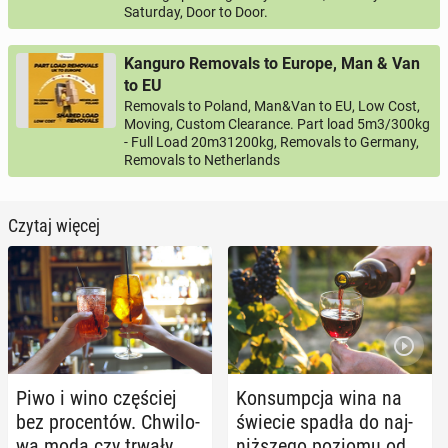
Saturday, Door to Door.
Kanguro Removals to Europe, Man & Van
to EU
Removals to Poland, Man&Van to EU, Low Cost,
Moving, Custom Clearance. Part load 5m3/300kg
- Full Load 20m31200kg, Removals to Germany,
Removals to Netherlands
Czytaj więcej
Piwo i wino czę­ściej
Kon­sump­cja wina na
bez pro­cen­tów. Chwi­lo­
świecie spadła do naj­
wa moda czy trwały
niż­sze­go poziomu od