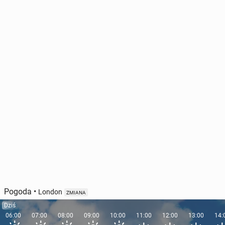
Pogoda
•
London
ZMIANA
Dziś
06:00
07:00
08:00
09:00
10:00
11:00
12:00
13:00
14: