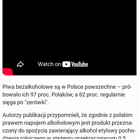
Piwa bez­al­ko­ho­lo­we są w Polsce po­wszech­ne – pró­
bo­wa­ło ich 97 proc. Polaków, a 62 proc. re­gu­lar­nie
sięga po "zerówki".
Autorzy pu­bli­ka­cji przy­po­mnie­li, że zgodnie z polskim
prawem napojem al­ko­ho­lo­wym jest produkt prze­zna­
czo­ny do spo­ży­cia za­wie­ra­ją­cy alkohol etylowy po­cho­
dze­nia rol­ni­cze­go w stę­że­niu prze­kra­cza­ją­cym 0,5