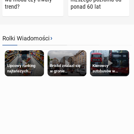
trend?
ponad 60 lat
›
Rolki Wiadomości
Lipcowy ranking
Bristol znalazł się
Kierowcy
najtańszych
w gronie
autobusów w
supermarketów
najlepszych
Londynie
kierunków podróży
zapowiadają strajki
na świecie