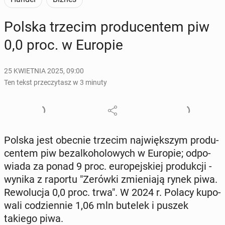
Polska trzecim pro­du­cen­tem piw
0,0 proc. w Europie
25 KWIETNIA 2025, 09:00
Ten tekst przeczytasz w 3 minuty
Polska jest obecnie trzecim naj­więk­szym pro­du­
cen­tem piw bez­al­ko­ho­lo­wych w Europie; od­po­
wia­da za ponad 9 proc. eu­ro­pej­skiej pro­duk­cji -
wynika z raportu "Zerówki zmie­nia­ją rynek piwa.
Re­wo­lu­cja 0,0 proc. trwa". W 2024 r. Polacy ku­po­
wa­li co­dzien­nie 1,06 mln butelek i puszek
takiego piwa.