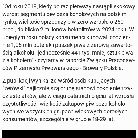
"Od roku 2018, kiedy po raz pierw­szy na­stą­pił skokowy
wzrost seg­men­tu piw bez­al­ko­ho­lo­wych na polskim
rynku, wiel­kość sprze­da­ży piw zero wzrosła o 250
proc., do blisko 2 mi­lio­nów hek­to­li­trów w 2024 roku. W
ubie­głym roku polscy kon­su­men­ci ku­po­wa­li co­dzien­
nie 1,06 mln butelek i puszek piwa z zerową za­war­to­
ścią al­ko­ho­lu i jed­no­cze­śnie 441 tys. mniej sztuk piwa
z al­ko­ho­lem" - czytamy w ra­por­cie Związku Pra­co­daw­
ców Prze­my­słu Pi­wo­war­skie­go - Browary Polskie.
Z pu­bli­ka­cji wynika, że wśród osób ku­pu­ją­cych
"zerówki" naj­licz­niej­szą grupę stanowi po­ko­le­nie trzy­
dzie­sto­lat­ków, ale w ciągu ostat­nich pięciu lat wzrosła
czę­sto­tli­wość i wiel­kość zakupów piw bez­al­ko­ho­lo­
wych we wszyst­kich grupach wie­ko­wych do­ro­słych
kon­su­men­tów, szcze­gól­nie w grupie 18-29 lat.