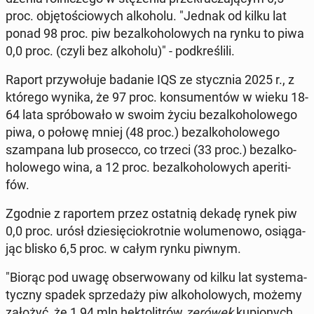
proc. ob­ję­to­ścio­wych al­ko­ho­lu. "Jednak od kilku lat
ponad 98 proc. piw bez­al­ko­ho­lo­wych na rynku to piwa
0,0 proc. (czyli bez al­ko­ho­lu)" - pod­kre­śli­li.
Raport przy­wo­łu­je badanie IQS ze stycz­nia 2025 r., z
którego wynika, że 97 proc. kon­su­men­tów w wieku 18-
64 lata spró­bo­wa­ło w swoim życiu bez­al­ko­ho­lo­we­go
piwa, o połowę mniej (48 proc.) bez­al­ko­ho­lo­we­go
szam­pa­na lub pro­sec­co, co trzeci (33 proc.) bez­al­ko­
ho­lo­we­go wina, a 12 proc. bez­al­ko­ho­lo­wych ape­ri­ti­
fów.
Zgodnie z ra­por­tem przez ostat­nią dekadę rynek piw
0,0 proc. urósł dzie­się­cio­krot­nie wo­lu­me­no­wo, osią­ga­
jąc blisko 6,5 proc. w całym rynku piwnym.
"Biorąc pod uwagę ob­ser­wo­wa­ny od kilku lat sys­te­ma­
tycz­ny spadek sprze­da­ży piw al­ko­ho­lo­wych, możemy
założyć, że 1,94 mln hek­to­li­trów
zerówek
ku­pio­nych