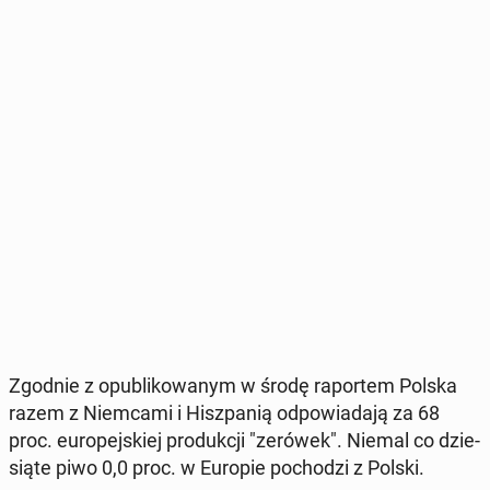
Zgodnie z opu­bli­ko­wa­nym w środę ra­por­tem Polska
razem z Niem­ca­mi i Hisz­pa­nią od­po­wia­da­ją za 68
proc. eu­ro­pej­skiej pro­duk­cji "zerówek". Niemal co dzie­
sią­te piwo 0,0 proc. w Europie po­cho­dzi z Polski.