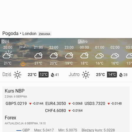
Pogoda
•
London
ZMIANA
Dziś
Jutro
20:00
20:41
21:00
22:00
23:00
00:00
01:00
02:00
03:
21°C
21°C
20°C
19°C
18°C
16°C
16°C
15
Dziś
Jutro
22°C
25°C
12°C
14°C
41
28
Kurs NBP
Z DNIA: 6 SIERPNIA
5.0219
4.3050
3.7320
GBP
EUR
USD
-0.0144
-0.0068
-0.0148
4.6080
CHF
-0.0164
Forex
AKTUALIZACJA:
6 SIERPNIA, 19:10