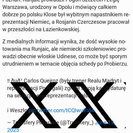
War­sza­wa, uro­dzo­ny w Opolu i mówiący całkiem
dobrze po polsku Klose był wy­bit­nym na­past­ni­kiem re­
pre­zen­ta­cji Niemiec, a Ro­sja­nin Czer­cze­sow pra­co­wał
w prze­szło­ści na Ła­zien­kow­skiej.
Z me­dial­nych in­for­ma­cji wynika, że dość wysokie no­
to­wa­nia ma Runjaic, ale nie­miec­ki szko­le­nio­wiec pro­
wa­dzi obecnie włoskie Udinese, co może być sporym
utrud­nie­niem w temacie objęcia schedy po Pro­bie­rzu.
‼️ ðµð¹ Carlos Queiroz (były trener Realu Madryt i
re­pre­zen­ta­cji Por­tu­ga­lii) zgłosił swoją kan­dy­da­tu­rę
na se­lek­cjo­ne­ra re­pre­zen­ta­cji Polski!
ℹ️ Weszło
pic.twitter.com/tCQIwu8Vi4
— Trans­fe­ry Pił­kar­skie (@Trans­fe­ry_)
June 13,
2025