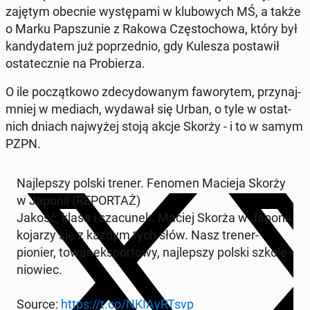
zajętym obecnie wy­stę­pa­mi w klu­bo­wych MŚ, a także
o Marku Pap­szu­nie z Rakowa Czę­sto­cho­wa, który był
kan­dy­da­tem już po­przed­nio, gdy Kulesza po­sta­wił
osta­tecz­nie na Pro­bie­rza.
O ile po­cząt­ko­wo zde­cy­do­wa­nym fa­wo­ry­tem, przy­naj­
mniej w mediach, wydawał się Urban, o tyle w ostat­
nich dniach naj­wy­żej stoją akcje Skorży - i to w samym
PZPN.
Naj­lep­szy polski trener. Fenomen Macieja Skorży
w Japonii (RE­POR­TAŻ)
Jakość, klasa i sza­cu­nek. Maciej Skorża w Japonii
kojarzy się z każdym tych słów. Nasz trener-
pionier, towar eks­por­to­wy, naj­lep­szy polski szko­le­
nio­wiec.
Source:
https://t.co/NKIAyRT­svp