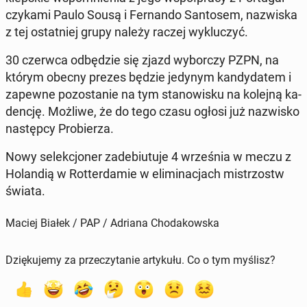
czy­ka­mi Paulo Sousą i Fer­nan­do San­to­sem, na­zwi­ska
z tej ostat­niej grupy należy raczej wy­klu­czyć.
30 czerwca od­bę­dzie się zjazd wy­bor­czy PZPN, na
którym obecny prezes będzie jedynym kan­dy­da­tem i
zapewne po­zo­sta­nie na tym sta­no­wi­sku na kolejną ka­
den­cję. Możliwe, że do tego czasu ogłosi już na­zwi­sko
na­stęp­cy Pro­bie­rza.
Nowy se­lek­cjo­ner za­de­biu­tu­je 4 wrze­śnia w meczu z
Ho­lan­dią w Rot­ter­da­mie w eli­mi­na­cjach mi­strzostw
świata.
Maciej Białek / PAP / Adriana Chodakowska
Dziękujemy za przeczytanie artykułu. Co o tym myślisz?