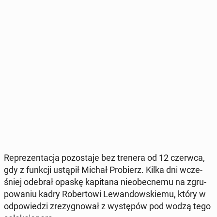
Re­pre­zen­ta­cja po­zo­sta­je bez trenera od 12 czerwca,
gdy z funkcji ustąpił Michał Pro­bierz. Kilka dni wcze­
śniej odebrał opaskę ka­pi­ta­na nie­obec­ne­mu na zgru­
po­wa­niu kadry Ro­ber­to­wi Le­wan­dow­skie­mu, który w
od­po­wie­dzi zre­zy­gno­wał z wy­stę­pów pod wodzą tego