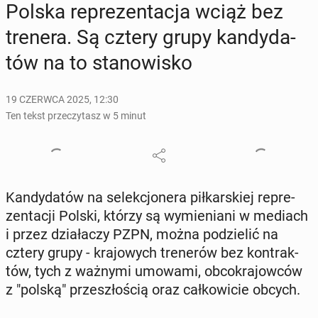
Polska re­pre­zen­ta­cja wciąż bez
trenera. Są cztery grupy kan­dy­da­
tów na to sta­no­wi­sko
19 CZERWCA 2025, 12:30
Ten tekst przeczytasz w 5 minut
Kan­dy­da­tów na se­lek­cjo­ne­ra pił­kar­skiej re­pre­
zen­ta­cji Polski, którzy są wy­mie­nia­ni w mediach
i przez dzia­ła­czy PZPN, można po­dzie­lić na
cztery grupy - kra­jo­wych tre­ne­rów bez kon­trak­
tów, tych z ważnymi umowami, ob­co­kra­jow­ców
z "polską" prze­szło­ścią oraz cał­ko­wi­cie obcych.