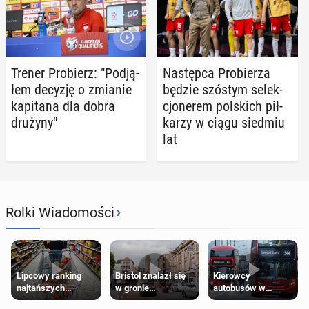
Trener Pro­bierz: "Pod­ją­
Na­stęp­ca Pro­bie­rza
łem decyzję o zmianie
będzie szóstym se­lek­
ka­pi­ta­na dla dobra
cjo­ne­rem pol­skich pił­
drużyny"
ka­rzy w ciągu siedmiu
lat
›
Rolki Wiadomości
Lipcowy ranking
Bristol znalazł się
Kierowcy
najtańszych
w gronie
autobusów w
supermarketów
najlepszych
Londynie