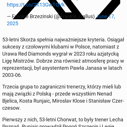
https://t.co/2K13GwTQVk
— Frankie Brze­zin­ski (@Frankie_Gallus)
June 17,
2025
53-letni Skorża spełnia naj­waż­niej­sze kry­te­ria. Osiągał
sukcesy z czo­ło­wy­mi klubami w Polsce, na­to­miast z
Urawa Red Dia­monds wygrał w 2023 roku azja­tyc­ką
Ligę Mi­strzów. Dobrze zna również at­mos­fe­rę pracy w
re­pre­zen­ta­cji, był asy­sten­tem Pawła Janasa w latach
2003-06.
Trzecia grupa to za­gra­nicz­ni tre­ne­rzy, którzy mieli lub
mają związki z Polską - przede wszyst­kim Nenad
Bjelica, Kosta Runjaic, Mi­ro­slav Klose i Sta­ni­sław Czer­
cze­sow.
Pierw­szy z nich, 53-letni Chorwat, to były trener Lecha
Poznań. Runjaic pro­wa­dził Pogoń Szcze­cin i Legię