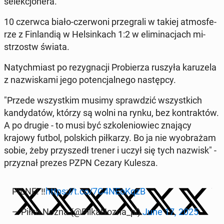
se­lek­cjo­ne­ra.
10 czerwca biało-czer­wo­ni prze­gra­li w takiej at­mos­fe­
rze z Fin­lan­dią w Hel­sin­kach 1:2 w eli­mi­na­cjach mi­
strzostw świata.
Na­tych­miast po re­zy­gna­cji Pro­bie­rza ruszyła ka­ru­ze­la
z na­zwi­ska­mi jego po­ten­cjal­ne­go na­stęp­cy.
"Przede wszyst­kim musimy spraw­dzić wszyst­kich
kan­dy­da­tów, którzy są wolni na rynku, bez kon­trak­tów.
A po drugie - to musi być szko­le­nio­wiec znający
krajowy futbol, pol­skich pił­ka­rzy. Bo ja nie wy­obra­żam
sobie, żeby przy­szedł trener i uczył się tych nazwisk" -
przy­znał prezes PZPN Cezary Kulesza.
PILNE! ‼️
https://t.co/7C4NEoKqzB
— Piłka Nożna (@Pil­ka­No­zna_pl)
June 17, 2025