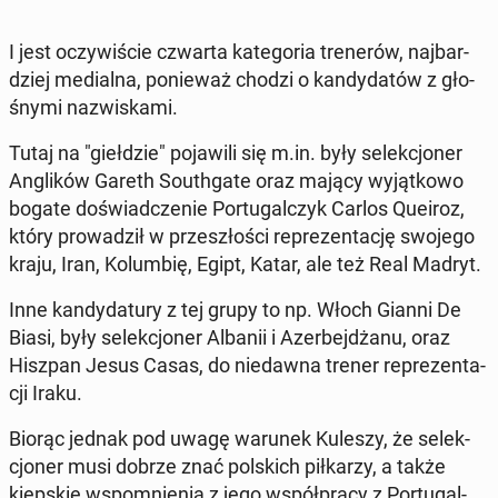
I jest oczy­wi­ście czwarta ka­te­go­ria tre­ne­rów, naj­bar­
dziej me­dial­na, po­nie­waż chodzi o kan­dy­da­tów z gło­
śny­mi na­zwi­ska­mi.
Tutaj na "gieł­dzie" po­ja­wi­li się m.in. były se­lek­cjo­ner
An­gli­ków Gareth So­uth­ga­te oraz mający wy­jąt­ko­wo
bogate do­świad­cze­nie Por­tu­gal­czyk Carlos Queiroz,
który pro­wa­dził w prze­szło­ści re­pre­zen­ta­cję swojego
kraju, Iran, Ko­lum­bię, Egipt, Katar, ale też Real Madryt.
Inne kan­dy­da­tu­ry z tej grupy to np. Włoch Gianni De
Biasi, były se­lek­cjo­ner Albanii i Azer­bej­dża­nu, oraz
Hiszpan Jesus Casas, do nie­daw­na trener re­pre­zen­ta­
cji Iraku.
Biorąc jednak pod uwagę warunek Kuleszy, że se­lek­
cjo­ner musi dobrze znać pol­skich pił­ka­rzy, a także
kiep­skie wspo­mnie­nia z jego współ­pra­cy z Por­tu­gal­