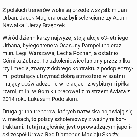
Z pol­skich tre­ne­rów wolni są przede wszyst­kim Jan
Urban, Jacek Magiera oraz byli se­lek­cjo­ne­rzy Adam
Nawałka i Jerzy Brzę­czek.
Wśród dzien­ni­ka­rzy naj­wy­żej stoją akcje 63-let­nie­go
Urbana, byłego trenera Osasuny Pam­pe­lu­na oraz
m.in. Legii War­sza­wa, Lecha Poznań, a ostat­nio
Górnika Zabrze. To szko­le­nio­wiec lubiany przez pił­ka­
rzy i media, znany z dobrego kon­trak­tu z pod­opiecz­ny­
mi, po­tra­fią­cy utrzy­mać dobrą at­mos­fe­rę w szatni i
mający do­świad­cze­nie w re­la­cjach z wy­bit­ny­mi pił­ka­
rza­mi, m.in. w Górniku pra­co­wał z mi­strzem świata z
2014 roku Lukasem Po­dol­skim.
Druga grupa tre­ne­rów, których na­zwi­ska po­ja­wia­ją się
w mediach, to polscy szko­le­niow­cy z ważnymi kon­
trak­ta­mi. Tutaj naj­gło­śniej jest o pro­wa­dzą­cym ja­poń­
ski zespół Urawa Red Dia­monds Macieju Skorży,