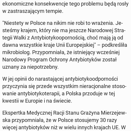
eko­no­micz­ne kon­se­kwen­cje tego pro­ble­mu będą rosły
w za­stra­sza­ją­cym tempie.
"Nie­ste­ty w Polsce na nikim nie robi to wra­że­nia. Je­
ste­śmy krajem, który nie ma jeszcze Na­ro­do­wej Stra­
te­gii Walki z An­ty­bio­ty­ko­opor­no­ścią, choć mają ją od
dawna wszyst­kie kraje Unii Eu­ro­pej­skiej" – pod­kre­śli­ła
mi­kro­bio­log. Przy­po­mnia­ła, że ist­nie­ją­cy wcze­śniej
Na­ro­do­wy Program Ochrony An­ty­bio­ty­ków został
uznany za nie­po­trzeb­ny.
W jej opinii do na­ra­sta­ją­cej an­ty­bio­ty­ko­od­por­no­ści
przy­czy­nia się przede wszyst­kim nie­ra­cjo­nal­ne sto­so­
wa­nie an­ty­bio­ty­ko­te­ra­pii, a Polska przo­du­je w tej
kwestii w Europie i na świecie.
Eks­pert­ka Me­dycz­nej Racji Stanu Grażyna Mie­rze­jew­
ska przy­po­mnia­ła, że w Polsce sto­su­je­my 30 razy
więcej an­ty­bio­ty­ków niż w wielu innych krajach UE. W