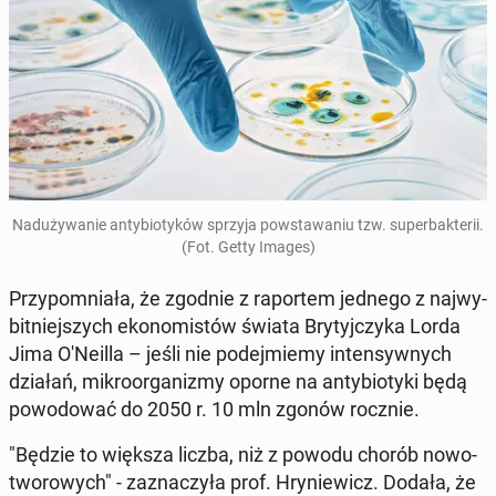
Nad­uży­wa­nie an­ty­bio­ty­ków sprzyja po­wsta­wa­niu tzw. su­per­bak­te­rii.
(Fot. Getty Images)
Przy­po­mnia­ła, że zgodnie z ra­por­tem jednego z naj­wy­
bit­niej­szych eko­no­mi­stów świata Bry­tyj­czy­ka Lorda
Jima O'Ne­il­la – jeśli nie po­dej­mie­my in­ten­syw­nych
działań, mi­kro­or­ga­ni­zmy oporne na an­ty­bio­ty­ki będą
po­wo­do­wać do 2050 r. 10 mln zgonów rocznie.
"Będzie to większa liczba, niż z powodu chorób no­wo­
two­ro­wych" - za­zna­czy­ła prof. Hry­nie­wicz. Dodała, że