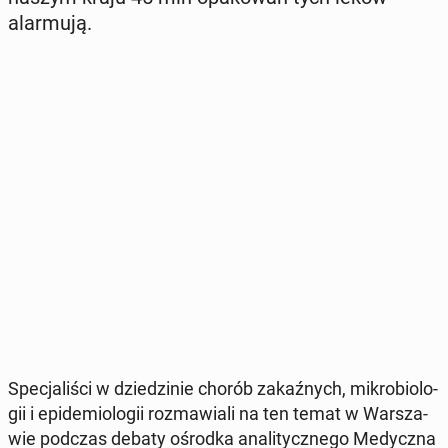
alar­mu­ją.
Spe­cja­li­ści w dzie­dzi­nie chorób za­kaź­nych, mi­kro­bio­lo­
gii i epi­de­mio­lo­gii roz­ma­wia­li na ten temat w War­sza­
wie podczas debaty ośrodka ana­li­tycz­ne­go Me­dycz­na