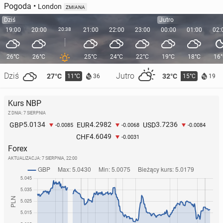
Pogoda
•
London
ZMIANA
Dziś
Jutro
19:00
20:00
20:38
21:00
22:00
23:00
00:00
01:00
02:
26°C
26°C
25°C
24°C
22°C
19°C
18°C
16
Dziś
Jutro
27°C
32°C
11°C
15°C
36
19
Kurs NBP
Z DNIA: 7 SIERPNIA
5.0134
4.2982
3.7236
GBP
EUR
USD
-0.0085
-0.0068
-0.0084
4.6049
CHF
-0.0031
Forex
AKTUALIZACJA:
7 SIERPNIA, 22:00