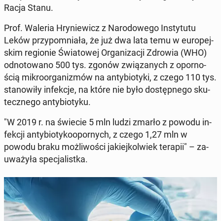
Racja Stanu.
Prof. Waleria Hry­nie­wicz z Na­ro­do­we­go In­sty­tu­tu
Leków przy­po­mnia­ła, że już dwa lata temu w eu­ro­pej­
skim re­gio­nie Świa­to­wej Or­ga­ni­za­cji Zdrowia (WHO)
od­no­to­wa­no 500 tys. zgonów zwią­za­nych z opor­no­
ścią mi­kro­or­ga­ni­zmów na an­ty­bio­ty­ki, z czego 110 tys.
sta­no­wi­ły in­fek­cje, na które nie było do­stęp­ne­go sku­
tecz­ne­go an­ty­bio­ty­ku.
"W 2019 r. na świecie 5 mln ludzi zmarło z powodu in­
fek­cji an­ty­bio­ty­ko­opor­nych, z czego 1,27 mln w
powodu braku moż­li­wo­ści ja­kiej­kol­wiek terapii" – za­
uwa­ży­ła spe­cja­list­ka.