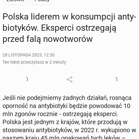
Polska liderem w kon­sump­cji an­ty­
bio­ty­ków. Eks­per­ci ostrze­ga­ją
przed falą no­wo­two­rów
28 LISTOPADA 2023, 12:30
Ten tekst przeczytasz w 2 minuty
Jeśli nie po­dej­mie­my żadnych działań, rosnąca
opor­ność na an­ty­bio­ty­ki będzie po­wo­do­wać 10
mln zgonów rocznie - ostrze­ga­ją eks­per­ci.
Polska jest jednym z krajów, które przo­du­ją w
sto­so­wa­niu an­ty­bio­ty­ków, w 2022 r. wy­ku­pio­no w
naszym kraju 45 mln opa­ko­wań tych leków –