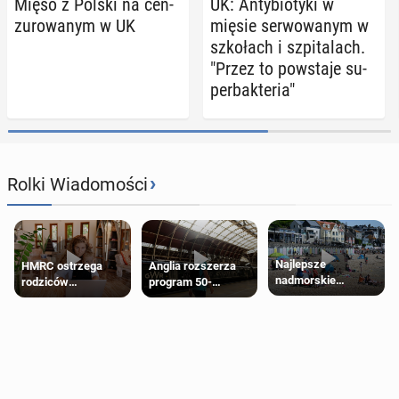
Mięso z Polski na cen­
UK: An­ty­bio­ty­ki w
zu­ro­wa­nym w UK
mięsie ser­wo­wa­nym w
szko­łach i szpi­ta­lach.
"Przez to po­wsta­je su­
per­bak­te­ria"
›
Rolki Wiadomości
Najlepsze
HMRC ostrzega
Anglia rozszerza
nadmorskie
rodziców
program 50-
miasteczko blisko
pobierających Child
procentowych
Londynu
Benefit. Mogą być
zniżek kolejowych
zobowiązani do
na 18-latków
zwrotu zasiłku