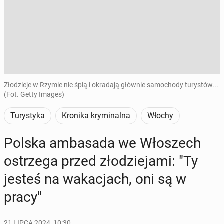
Złodzieje w Rzymie nie śpią i okradają głównie samochody turystów...
(Fot. Getty Images)
Turystyka
Kronika kryminalna
Włochy
Polska am­ba­sa­da we Wło­szech
ostrze­ga przed zło­dzie­ja­mi: "Ty
jesteś na wa­ka­cjach, oni są w
pracy"
21 LIPCA 2024, 10:30