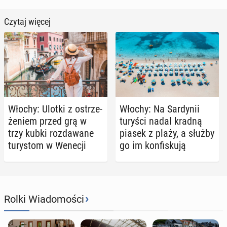
Czytaj więcej
Włochy: Ulotki z ostrze­
Włochy: Na Sar­dy­nii
że­niem przed grą w
turyści nadal kradną
trzy kubki roz­da­wa­ne
piasek z plaży, a służby
tu­ry­stom w Wenecji
go im kon­fi­sku­ją
›
Rolki Wiadomości