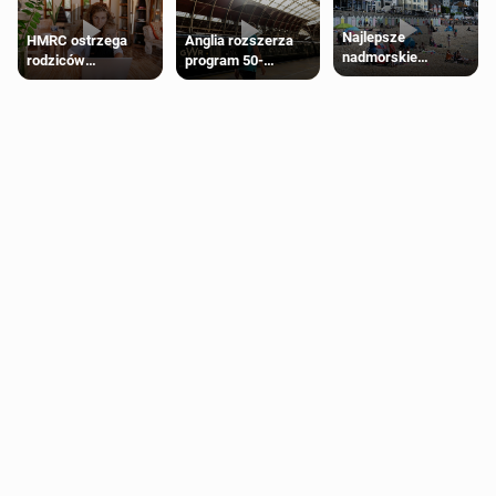
Najlepsze
HMRC ostrzega
Anglia rozszerza
nadmorskie
rodziców
program 50-
miasteczko blisko
pobierających Child
procentowych
Londynu
Benefit. Mogą być
zniżek kolejowych
zobowiązani do
na 18-latków
zwrotu zasiłku