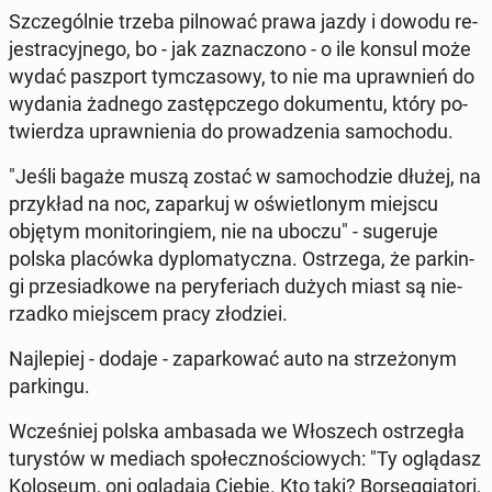
Szcze­gól­nie trzeba pil­no­wać prawa jazdy i dowodu re­
je­stra­cyj­ne­go, bo - jak za­zna­czo­no - o ile konsul może
wydać pasz­port tym­cza­so­wy, to nie ma upraw­nień do
wydania żadnego za­stęp­cze­go do­ku­men­tu, który po­
twier­dza upraw­nie­nia do pro­wa­dze­nia sa­mo­cho­du.
"Jeśli bagaże muszą zostać w sa­mo­cho­dzie dłużej, na
przy­kład na noc, za­par­kuj w oświe­tlo­nym miejscu
objętym mo­ni­to­rin­giem, nie na uboczu" - su­ge­ru­je
polska pla­ców­ka dy­plo­ma­tycz­na. Ostrze­ga, że par­kin­
gi prze­siad­ko­we na pe­ry­fe­riach dużych miast są nie­
rzad­ko miej­scem pracy zło­dziei.
Naj­le­piej - dodaje - za­par­ko­wać auto na strze­żo­nym
par­kin­gu.
Wcze­śniej polska am­ba­sa­da we Wło­szech ostrze­gła
tu­ry­stów w mediach spo­łecz­no­ścio­wych: "Ty oglą­dasz
Ko­lo­seum, oni oglą­da­ją Ciebie. Kto taki? Bor­seg­gia­to­ri,