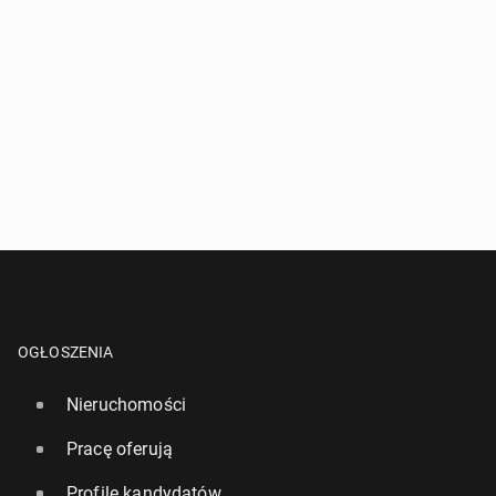
OGŁOSZENIA
Nieruchomości
Pracę oferują
Profile kandydatów