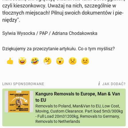
czyli kie­szon­kow­cy. Uważaj na nich, szcze­gól­nie w
tłocz­nych miej­scach! Pilnuj swoich do­ku­men­tów i pie­
nię­dzy".
Sylwia Wysocka / PAP / Adriana Chodakowska
Dziękujemy za przeczytanie artykułu. Co o tym myślisz?
LINKI SPONSOROWANE
JAK DODAĆ?
Kanguro Removals to Europe, Man & Van
to EU
Removals to Poland, Man&Van to EU, Low Cost,
Moving, Custom Clearance. Part load 5m3/300kg
- Full Load 20m31200kg, Removals to Germany,
Removals to Netherlands