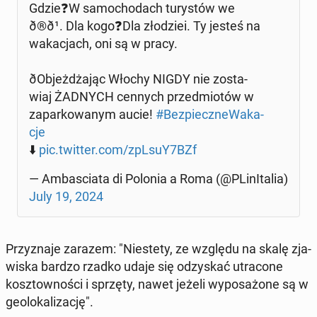
Gdzie❓W sa­mo­cho­dach tu­ry­stów we
ð®ð¹. Dla ko­go­❓Dla zło­dziei. Ty jesteś na
wa­ka­cjach, oni są w pracy.
ðO­bjeż­dża­jąc Włochy NIGDY nie zo­sta­
wiaj ŻADNYCH cennych przed­mio­tów w
za­par­ko­wa­nym aucie!
#Bez­piecz­ne­Wa­ka­
cje
⬇️
pic.twitter.com/zpLsuY7BZf
— Am­ba­scia­ta di Polonia a Roma (@PLi­nI­ta­lia)
July 19, 2024
Przy­zna­je zarazem: "Nie­ste­ty, ze względu na skalę zja­
wi­ska bardzo rzadko udaje się od­zy­skać utra­co­ne
kosz­tow­no­ści i sprzęty, nawet jeżeli wy­po­sa­żo­ne są w
geo­lo­ka­li­za­cję".