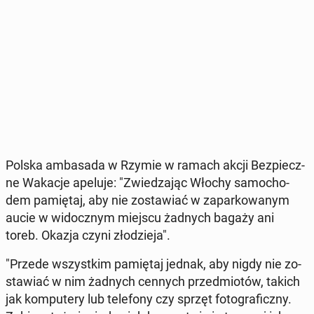
Polska am­ba­sa­da w Rzymie w ramach akcji Bez­piecz­
ne Wakacje apeluje: "Zwie­dza­jąc Włochy sa­mo­cho­
dem pa­mię­taj, aby nie zo­sta­wiać w za­par­ko­wa­nym
aucie w wi­docz­nym miejscu żadnych bagaży ani
toreb. Okazja czyni zło­dzie­ja".
"Przede wszyst­kim pa­mię­taj jednak, aby nigdy nie zo­
sta­wiać w nim żadnych cennych przed­mio­tów, takich
jak kom­pu­te­ry lub te­le­fo­ny czy sprzęt fo­to­gra­ficz­ny.