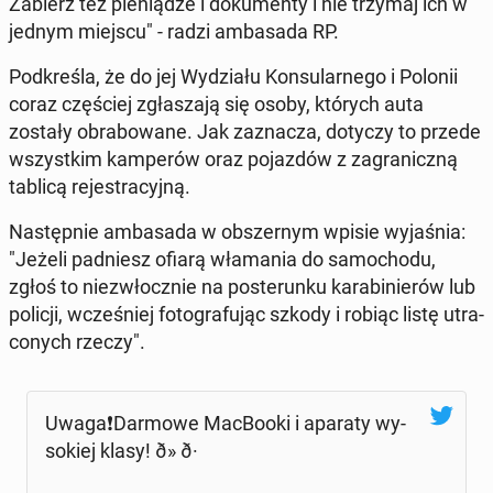
Zabierz też pie­nią­dze i do­ku­men­ty i nie trzymaj ich w
jednym miejscu" - radzi am­ba­sa­da RP.
Pod­kre­śla, że do jej Wy­dzia­łu Kon­su­lar­ne­go i Polonii
coraz czę­ściej zgła­sza­ją się osoby, których auta
zostały ob­ra­bo­wa­ne. Jak za­zna­cza, dotyczy to przede
wszyst­kim kam­pe­rów oraz po­jaz­dów z za­gra­nicz­ną
tablicą re­je­stra­cyj­ną.
Na­stęp­nie am­ba­sa­da w ob­szer­nym wpisie wy­ja­śnia:
"Jeżeli pad­niesz ofiarą wła­ma­nia do sa­mo­cho­du,
zgłoś to nie­zwłocz­nie na po­ste­run­ku ka­ra­bi­nie­rów lub
policji, wcze­śniej fo­to­gra­fu­jąc szkody i robiąc listę utra­
co­nych rzeczy".
Uwa­ga­❗️Dar­mo­we Mac­Bo­oki i aparaty wy­
so­kiej klasy! ð» ð·