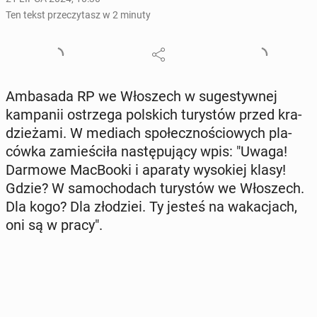
Ten tekst przeczytasz w 2 minuty
Am­ba­sa­da RP we Wło­szech w su­ge­styw­nej
kam­pa­nii ostrze­ga pol­skich tu­ry­stów przed kra­
dzie­ża­mi. W mediach spo­łecz­no­ścio­wych pla­
ców­ka za­mie­ści­ła na­stę­pu­ją­cy wpis: "Uwaga!
Darmowe Mac­Bo­oki i aparaty wy­so­kiej klasy!
Gdzie? W sa­mo­cho­dach tu­ry­stów we Wło­szech.
Dla kogo? Dla zło­dziei. Ty jesteś na wa­ka­cjach,
oni są w pracy".