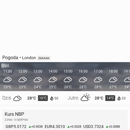
Pogoda
•
London
ZMIANA
Dziś
11:00
12:00
13:00
14:00
15:00
16:00
17:00
18:00
19:
23°C
23°C
24°C
25°C
26°C
28°C
28°C
27°C
24
Dziś
Jutro
28°C
28°C
16°C
14°C
50
33
Kurs NBP
Z DNIA: 10 SIERPNIA
5.0172
4.3010
3.7324
GBP
EUR
USD
+0.0038
+0.0028
+0.0088