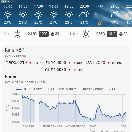
Dziś
15:00
16:00
17:00
18:00
19:00
20:00
20:41
21:00
22:
23°C
23°C
23°C
24°C
23°C
21°C
19°C
18
Dziś
Jutro
24°C
25°C
12°C
13°C
39
30
Kurs NBP
Z DNIA: 6 SIERPNIA
5.0219
4.3050
3.7320
GBP
EUR
USD
-0.0144
-0.0068
-0.0148
4.6080
CHF
-0.0164
Forex
AKTUALIZACJA:
6 SIERPNIA, 15:20
Źródło: currencybeacon.com