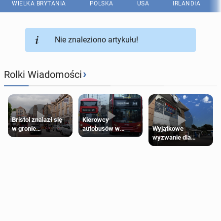
WIELKA BRYTANIA
POLSKA
USA
IRLANDIA
Nie znaleziono artykułu!
›
Rolki Wiadomości
Bristol znalazł się
Kierowcy
Wyjątkowe
w gronie
autobusów w
wyzwanie dla
najlepszych
Londynie
posiadaczy kart
kierunków podróży
zapowiadają strajki
Tesco Clubcard!
na świecie