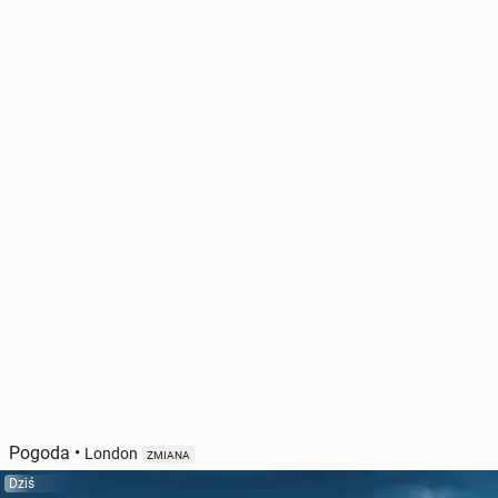
Pogoda
•
London
ZMIANA
Dziś