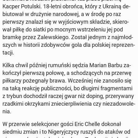
Kacper Po­tul­ski. 18-letni obrońca, który z Ukrainą de­
biu­to­wał w dru­ży­nie na­ro­do­wej, a w środę po raz
pierw­szy znalazł się w wyj­ścio­wym skła­dzie, skie­ro­
wał piłkę do siatki po mocnym wstrze­le­niu jej pod
bramkę przez Za­lew­skie­go. Został jednym z naj­młod­
szych w hi­sto­rii zdo­byw­ców gola dla pol­skiej re­pre­zen­
ta­cji.
Kilka chwil później ru­muń­ski sędzia Marian Barbu za­
koń­czył pierw­szą połowę, a scho­dzą­cych na przerwę
pił­ka­rzy po­że­gna­ły brawa. Wcze­śniej nie za­no­si­ło się
na taką reakcję pu­blicz­no­ści, bo długimi frag­men­ta­mi
z trybun do­cho­dził raczej gwar niż doping, prze­ry­wa­ny
rzad­ki­mi okrzy­ka­mi znie­cier­pli­wie­nia czy nie­za­do­wo­le­
nia.
W prze­rwie se­lek­cjo­ner gości Eric Chelle dokonał
siedmiu zmian i to Ni­ge­ryj­czy­cy ruszyli do ataków od