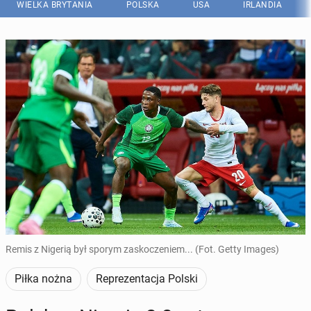
WIELKA BRYTANIA
POLSKA
USA
IRLANDIA
Remis z Nigerią był sporym zaskoczeniem... (Fot. Getty Images)
Piłka nożna
Reprezentacja Polski