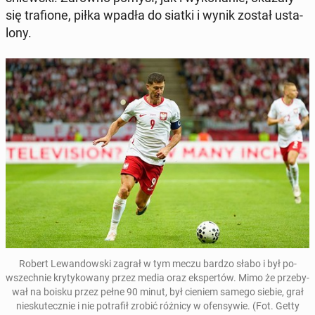
się tra­fio­ne, piłka wpadła do siatki i wynik został usta­
lo­ny.
Robert Le­wan­dow­ski zagrał w tym meczu bardzo słabo i był po­
wszech­nie kry­ty­ko­wa­ny przez media oraz eks­per­tów
.
Mimo że prze­by­
wał na boisku przez pełne 90 minut, był cieniem samego siebie, grał
nie­sku­tecz­nie i nie po­tra­fił zrobić różnicy w ofen­sy­wie. (Fot. Getty