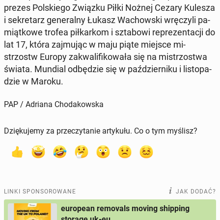
prezes Pol­skie­go Związku Piłki Nożnej Cezary Kulesza
i se­kre­tarz ge­ne­ral­ny Łukasz Wa­chow­ski wrę­czy­li pa­
miąt­ko­we trofea pił­kar­kom i szta­bo­wi re­pre­zen­ta­cji do
lat 17, która zaj­mu­jąc w maju piąte miejsce mi­
strzostw Europy za­kwa­li­fi­ko­wa­ła się na mi­strzo­stwa
świata. Mundial od­bę­dzie się w paź­dzier­ni­ku i li­sto­pa­
dzie w Maroku.
PAP / Adriana Chodakowska
Dziękujemy za przeczytanie artykułu. Co o tym myślisz?
LINKI SPONSOROWANE
JAK DODAĆ?
european removals moving shipping
storage uk-eu