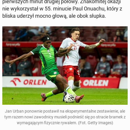
pierw­szych minut drugiej połowy. Zna­ko­mi­tej okazji
nie wy­ko­rzy­stał w 55. minucie Paul Onuachu, który z
bliska uderzył mocno głową, ale obok słupka.
Jan Urban po­now­nie po­sta­wił na eks­pe­ry­men­tal­ne ze­sta­wie­nie, ale
tym razem nowi za­wod­ni­cy musieli pod­nieść się po stracie bramek z
wy­ma­ga­ją­cym fi­zycz­nie rywalem.
(Fot. Getty Images)