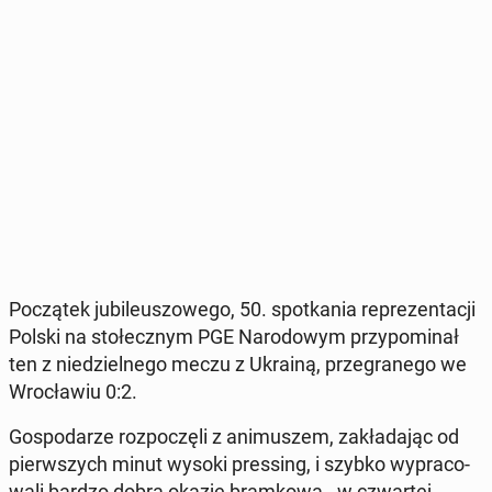
Po­czą­tek ju­bi­le­uszo­we­go, 50. spo­tka­nia re­pre­zen­ta­cji
Polski na sto­łecz­nym PGE Na­ro­do­wym przy­po­mi­nał
ten z nie­dziel­ne­go meczu z Ukrainą, prze­gra­ne­go we
Wro­cła­wiu 0:2.
Go­spo­da­rze roz­po­czę­li z ani­mu­szem, za­kła­da­jąc od
pierw­szych minut wysoki pres­sing, i szybko wy­pra­co­
wa­li bardzo dobrą okazję bram­ko­wą - w czwar­tej