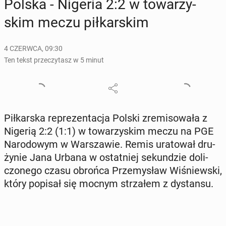
Polska - Nigeria 2:2 w to­wa­rzy­
skim meczu pił­kar­skim
4 CZERWCA, 09:30
Ten tekst przeczytasz w 5 minut
Pił­kar­ska re­pre­zen­ta­cja Polski zre­mi­so­wa­ła z
Nigerią 2:2 (1:1) w to­wa­rzy­skim meczu na PGE
Na­ro­do­wym w War­sza­wie. Remis ura­to­wał dru­
ży­nie Jana Urbana w ostat­niej se­kun­dzie do­li­
czo­ne­go czasu obrońca Prze­my­sław Wi­śniew­ski,
który popisał się mocnym strza­łem z dy­stan­su.