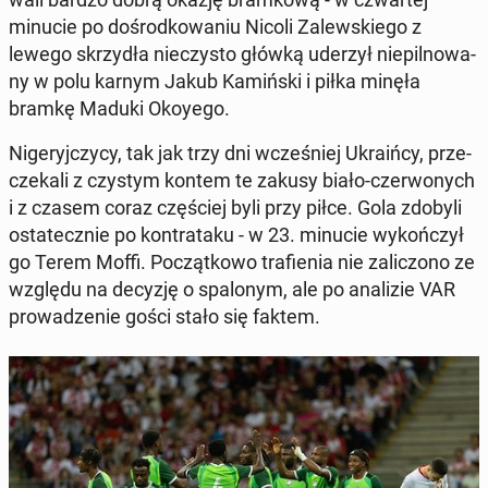
minucie po do­środ­ko­wa­niu Nicoli Za­lew­skie­go z
lewego skrzy­dła nie­czy­sto główką uderzył nie­pil­no­wa­
ny w polu karnym Jakub Ka­miń­ski i piłka minęła
bramkę Maduki Okoyego.
Ni­ge­ryj­czy­cy, tak jak trzy dni wcze­śniej Ukra­iń­cy, prze­
cze­ka­li z czystym kontem te zakusy biało-czer­wo­nych
i z czasem coraz czę­ściej byli przy piłce. Gola zdobyli
osta­tecz­nie po kontr­ata­ku - w 23. minucie wy­koń­czył
go Terem Moffi. Po­cząt­ko­wo tra­fie­nia nie za­li­czo­no ze
względu na decyzję o spa­lo­nym, ale po ana­li­zie VAR
pro­wa­dze­nie gości stało się faktem.