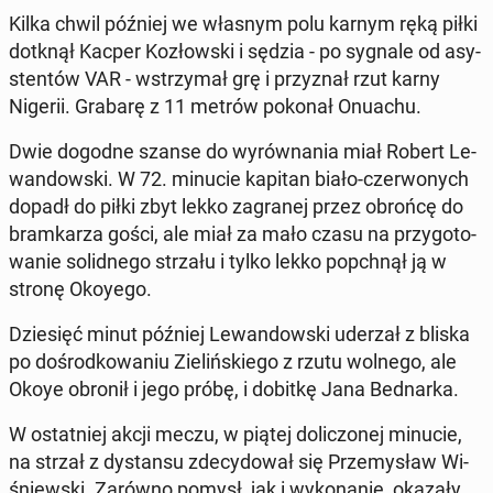
Kilka chwil później we własnym polu karnym ręką piłki
dotknął Kacper Ko­złow­ski i sędzia - po sygnale od asy­
sten­tów VAR - wstrzy­mał grę i przy­znał rzut karny
Nigerii. Grabarę z 11 metrów pokonał Onuachu.
Dwie dogodne szanse do wy­rów­na­nia miał Robert Le­
wan­dow­ski. W 72. minucie kapitan biało-czer­wo­nych
dopadł do piłki zbyt lekko za­gra­nej przez obrońcę do
bram­ka­rza gości, ale miał za mało czasu na przy­go­to­
wa­nie so­lid­ne­go strzału i tylko lekko po­pchnął ją w
stronę Okoyego.
Dzie­sięć minut później Le­wan­dow­ski uderzał z bliska
po do­środ­ko­wa­niu Zie­liń­skie­go z rzutu wolnego, ale
Okoye obronił i jego próbę, i dobitkę Jana Bed­nar­ka.
W ostat­niej akcji meczu, w piątej do­li­czo­nej minucie,
na strzał z dy­stan­su zde­cy­do­wał się Prze­my­sław Wi­
śniew­ski. Zarówno pomysł, jak i wy­ko­na­nie, okazały