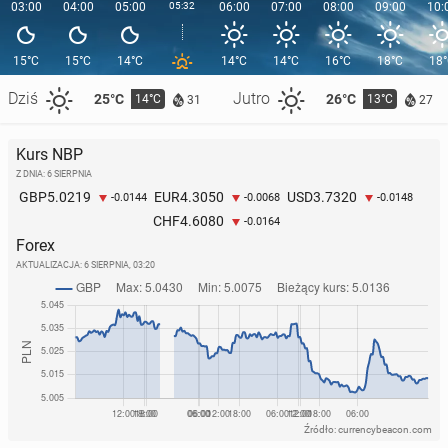
03:00
04:00
05:00
05:32
06:00
07:00
08:00
09:00
10:
15°C
15°C
14°C
14°C
14°C
16°C
18°C
18
Dziś
Jutro
25°C
26°C
14°C
13°C
31
27
Kurs NBP
Z DNIA: 6 SIERPNIA
5.0219
4.3050
3.7320
GBP
EUR
USD
-0.0144
-0.0068
-0.0148
4.6080
CHF
-0.0164
Forex
AKTUALIZACJA:
6 SIERPNIA, 03:20
Źródło: currencybeacon.com