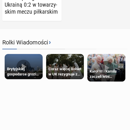
Ukrainą 0:2 w to­wa­rzy­
skim meczu pił­kar­skim
›
Rolki Wiadomości
Brytyjskiej
Coraz więcej kobiet
Karol III i Kamila
gospodarce grozi
w UK rezygnuje z
zaczęli letni
recesja, jeśli
roli druhny na
odpoczynek po
kryzys na Bliskim
ślubie
Igrzyskach
Wschodzie się
Wspólnoty w
przedłuży
Glasgow