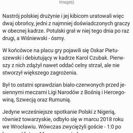
Images)
Nastrój pol­skiej dru­ży­nie i jej kibicom ura­to­wa­li więc
dwaj obrońcy, jedni z naj­mniej do­świad­czo­nych graczy
w obecnej kadrze. Po­tul­ski grał w niej tego dnia po raz
drugi, a Wi­śniew­ski - ósmy.
W koń­ców­ce na placu gry po­ja­wi­li się Oskar Pie­tu­
szew­ski i de­biu­tu­ją­cy w kadrze Karol Czubak. Pierw­
szy z nich zdążył nawet oddać celny strzał, ale nie
stwo­rzył więk­sze­go za­gro­że­nia.
Był to ostatni spraw­dzian biało-czer­wo­nych przed je­
sien­ny­mi meczami Ligi Narodów z Bośnią i Her­ce­go­
wi­ną, Szwecją oraz Rumunią.
Jedyne wcze­śniej­sze spo­tka­nie Polski z Nigerią,
również to­wa­rzy­skie, odbyło się w marcu 2018 roku
we Wro­cła­wiu. Wówczas zwy­cię­ży­li goście - 1:0 po