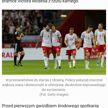
bramce Victora Mosesa z rzutu karnego.
W prze­ci­wień­stwie do starcia z Ukrainą, Polacy po­ka­za­li znacz­nie
większą wiarę i sku­tecz­ność w ofen­sy­wie, dwu­krot­nie do­pro­wa­dza­jąc
do wy­rów­na­nia.
(Fot. Getty Images)
Przed pierw­szym gwizd­kiem śro­do­we­go spo­tka­nia