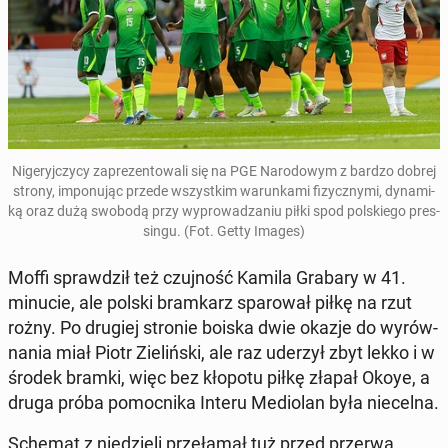
Ni­ge­ryj­czy­cy za­pre­zen­to­wa­li się na PGE Na­ro­do­wym z bardzo dobrej
strony
, im­po­nu­jąc przede wszyst­kim wa­run­ka­mi fi­zycz­ny­mi, dy­na­mi­
ką oraz dużą swobodą przy wy­pro­wa­dza­niu piłki spod pol­skie­go pres­
sin­gu
. (Fot. Getty Images)
Moffi spraw­dził też czuj­ność Kamila Grabary w 41.
minucie, ale polski bram­karz spa­ro­wał piłkę na rzut
rożny. Po drugiej stronie boiska dwie okazje do wy­rów­
na­nia miał Piotr Zie­liń­ski, ale raz uderzył zbyt lekko i w
środek bramki, więc bez kłopotu piłkę złapał Okoye, a
druga próba po­moc­ni­ka Interu Me­dio­lan była nie­cel­na.
Schemat z nie­dzie­li prze­ła­mał tuż przed przerwą