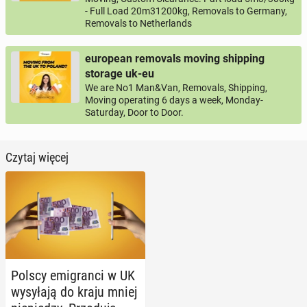
- Full Load 20m31200kg, Removals to Germany,
Removals to Netherlands
european removals moving shipping
storage uk-eu
We are No1 Man&Van, Removals, Shipping,
Moving operating 6 days a week, Monday-
Saturday, Door to Door.
Czytaj więcej
Polscy emi­gran­ci w UK
wy­sy­ła­ją do kraju mniej