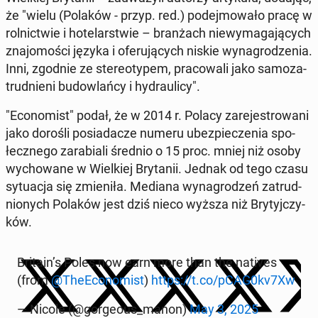
że "wielu (Polaków - przyp. red.) po­dej­mo­wa­ło pracę w
rol­nic­twie i ho­te­lar­stwie – bran­żach nie­wy­ma­ga­ją­cych
zna­jo­mo­ści języka i ofe­ru­ją­cych niskie wy­na­gro­dze­nia.
Inni, zgodnie ze ste­reo­ty­pem, pra­co­wa­li jako sa­mo­za­
trud­nie­ni bu­dow­lań­cy i hy­drau­li­cy".
"Eco­no­mist" podał, że w 2014 r. Polacy za­re­je­stro­wa­ni
jako dorośli po­sia­da­cze numeru ubez­pie­cze­nia spo­
łecz­ne­go za­ra­bia­li średnio o 15 proc. mniej niż osoby
wy­cho­wa­ne w Wiel­kiej Bry­ta­nii. Jednak od tego czasu
sy­tu­acja się zmie­ni­ła. Mediana wy­na­gro­dzeń za­trud­
nio­nych Polaków jest dziś nieco wyższa niż Bry­tyj­czy­
ków.
Britain’s Poles now earn more than the natives
(from
@The­Eco­no­mist
)
https://t.co/pCAG0kv7Xw
— Nicole (@gor­ge­ous_manon)
May 3, 2025