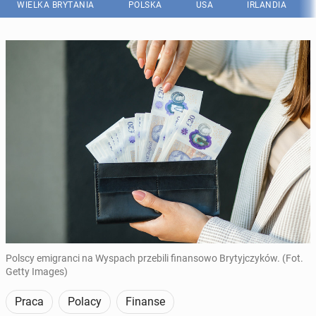
WIELKA BRYTANIA
POLSKA
USA
IRLANDIA
Polscy emigranci na Wyspach przebili finansowo Brytyjczyków. (Fot.
Getty Images)
Praca
Polacy
Finanse