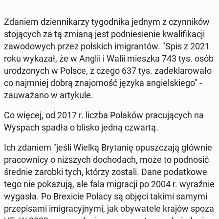
Zdaniem dzien­ni­ka­rzy ty­go­dni­ka jednym z czyn­ni­ków
sto­ją­cych za tą zmianą jest pod­nie­sie­nie kwa­li­fi­ka­cji
za­wo­do­wych przez pol­skich imi­gran­tów. "Spis z 2021
roku wykazał, że w Anglii i Walii mieszka 743 tys. osób
uro­dzo­nych w Polsce, z czego 637 tys. za­de­kla­ro­wa­ło
co naj­mniej dobrą zna­jo­mość języka an­giel­skie­go" -
za­uwa­ża­no w ar­ty­ku­le.
Co więcej, od 2017 r. liczba Polaków pra­cu­ją­cych na
Wyspach spadła o blisko jedną czwartą.
Ich zdaniem "jeśli Wielką Bry­ta­nię opusz­cza­ją głównie
pra­cow­ni­cy o niż­szych do­cho­dach, może to pod­no­sić
średnie zarobki tych, którzy zostali. Dane po­dat­ko­we
tego nie po­ka­zu­ją, ale fala mi­gra­cji po 2004 r. wy­raź­nie
wygasła. Po Bre­xi­cie Polacy są objęci takimi samymi
prze­pi­sa­mi imi­gra­cyj­ny­mi, jak oby­wa­te­le krajów spoza