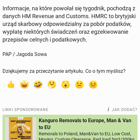
In­for­ma­cje, na które powołał się ty­go­dnik, po­cho­dzą z
danych HM Revenue and Customs. HMRC to bry­tyj­ski
urząd skar­bo­wy od­po­wie­dzial­ny za pobór po­dat­ków,
wypłatę nie­któ­rych świad­czeń oraz eg­ze­kwo­wa­nie
prze­pi­sów celnych i po­dat­ko­wych.
PAP / Jagoda Sowa
Dziękujemy za przeczytanie artykułu. Co o tym myślisz?
LINKI SPONSOROWANE
JAK DODAĆ?
Kanguro Removals to Europe, Man & Van
to EU
Removals to Poland, Man&Van to EU, Low Cost,
Moving, Custom Clearance. Part load 5m3/300kg