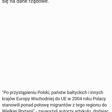
się na dane rządowe.
"Po przy­stą­pie­niu Polski, państw bał­tyc­kich i innych
krajów Europy Wschod­niej do UE w 2004 roku Polacy
sta­no­wi­li ponad połowę mi­gran­tów z tego regionu do
Wiel­kiej Bry­ta­nii" - za­uwa­ży­li autorzy ar­ty­ku­łu, dodając,