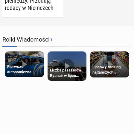
pie­nię­dzy. Przo­du­ją
rodacy w Niem­czech
›
Rolki Wiadomości
Pierwsze
Lipcowy ranking
Liczba pasażerów
autonomiczne
najtańszych
Ryanair w lipcu
Ubery pojawią się
supermarketów
pobiła rekord
w Londynie jeszcze
tego lata