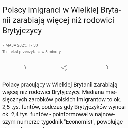
Polscy imi­gran­ci w Wiel­kiej Bry­ta­
nii za­ra­bia­ją więcej niż ro­do­wi­ci
Bry­tyj­czy­cy
7 MAJA 2025, 17:30
Ten tekst przeczytasz w 3 minuty
Polacy pra­cu­ją­cy w Wiel­kiej Bry­ta­nii za­ra­bia­ją
więcej niż ro­do­wi­ci Bry­tyj­czy­cy. Mediana mie­
sięcz­nych za­rob­ków pol­skich imi­gran­tów to ok.
2,5 tys. funtów, podczas gdy Bry­tyj­czy­ków wynosi
ok. 2,4 tys. funtów - po­in­for­mo­wał w naj­now­
szym numerze ty­go­dnik "Eco­no­mist", po­wo­łu­jąc