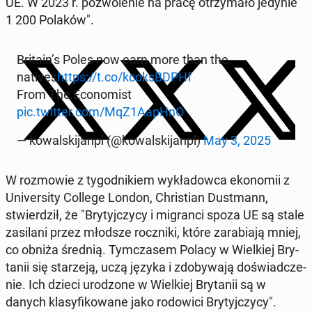
UE. W 2023 r. po­zwo­le­nie na pracę otrzy­ma­ło jedynie
1 200 Polaków".
Britain’s Poles now earn more than the
natives
https://t.co/kcoksBD­PHf
From The Eco­no­mist
pic.twitter.com/MqZ1AapHnO
— ko­wal­ski­janpl (@ko­wal­ski­janpl)
May 3, 2025
W roz­mo­wie z ty­go­dni­kiem wy­kła­dow­ca eko­no­mii z
Uni­ver­si­ty College London, Chri­stian Du­st­mann,
stwier­dził, że "Bry­tyj­czy­cy i mi­gran­ci spoza UE są stale
za­si­la­ni przez młodsze rocz­ni­ki, które za­ra­bia­ją mniej,
co obniża średnią. Tym­cza­sem Polacy w Wiel­kiej Bry­
ta­nii się sta­rze­ją, uczą języka i zdo­by­wa­ją do­świad­cze­
nie. Ich dzieci uro­dzo­ne w Wiel­kiej Bry­ta­nii są w
danych kla­sy­fi­ko­wa­ne jako ro­do­wi­ci Bry­tyj­czy­cy".