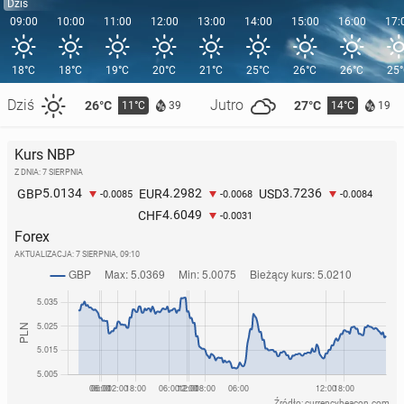
Dziś
09:00
10:00
11:00
12:00
13:00
14:00
15:00
16:00
17:
18°C
18°C
19°C
20°C
21°C
25°C
26°C
26°C
25
Dziś
Jutro
26°C
27°C
11°C
14°C
39
19
Kurs NBP
Z DNIA: 7 SIERPNIA
5.0134
4.2982
3.7236
GBP
EUR
USD
-0.0085
-0.0068
-0.0084
4.6049
CHF
-0.0031
Forex
AKTUALIZACJA:
7 SIERPNIA, 09:10
Źródło: currencybeacon.com