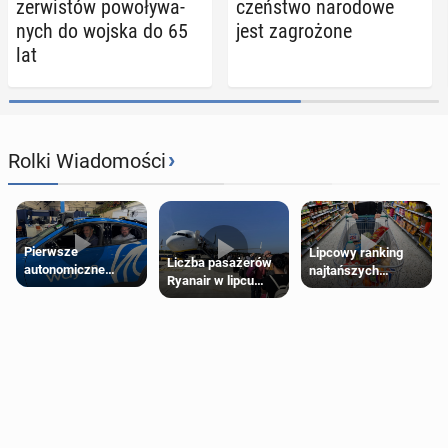
zer­wi­stów po­wo­ły­wa­
czeń­stwo na­ro­do­we
nych do wojska do 65
jest za­gro­żo­ne
lat
›
Rolki Wiadomości
Pierwsze
Lipcowy ranking
Liczba pasażerów
autonomiczne
najtańszych
Ryanair w lipcu
Ubery pojawią się
supermarketów
pobiła rekord
w Londynie jeszcze
tego lata