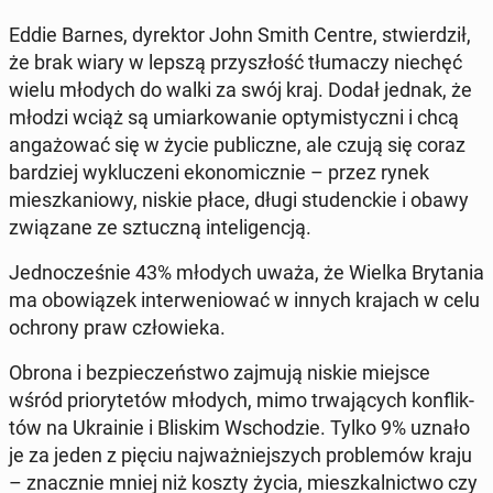
Eddie Barnes, dy­rek­tor John Smith Centre, stwier­dził,
że brak wiary w lepszą przy­szłość tłu­ma­czy niechęć
wielu młodych do walki za swój kraj. Dodał jednak, że
młodzi wciąż są umiar­ko­wa­nie opty­mi­stycz­ni i chcą
an­ga­żo­wać się w życie pu­blicz­ne, ale czują się coraz
bar­dziej wy­klu­cze­ni eko­no­micz­nie – przez rynek
miesz­ka­nio­wy, niskie płace, długi stu­denc­kie i obawy
zwią­za­ne ze sztucz­ną in­te­li­gen­cją.
Jed­no­cze­śnie 43% młodych uważa, że Wielka Bry­ta­nia
ma obo­wią­zek in­ter­we­nio­wać w innych krajach w celu
ochrony praw czło­wie­ka.
Obrona i bez­pie­czeń­stwo zajmują niskie miejsce
wśród prio­ry­te­tów młodych, mimo trwa­ją­cych kon­flik­
tów na Ukra­inie i Bliskim Wscho­dzie. Tylko 9% uznało
je za jeden z pięciu naj­waż­niej­szych pro­ble­mów kraju
– znacz­nie mniej niż koszty życia, miesz­kal­nic­two czy