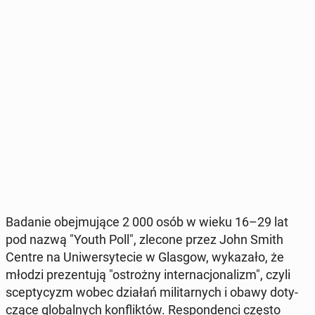
Badanie obej­mu­ją­ce 2 000 osób w wieku 16–29 lat
pod nazwą "Youth Poll", zlecone przez John Smith
Centre na Uni­wer­sy­te­cie w Glasgow, wy­ka­za­ło, że
młodzi pre­zen­tu­ją "ostroż­ny in­ter­na­cjo­na­lizm", czyli
scep­ty­cyzm wobec działań mi­li­tar­nych i obawy do­ty­
czą­ce glo­bal­nych kon­flik­tów. Re­spon­den­ci często