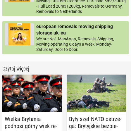
Moving, Custom Clearance. Part load 5m3/300kg
- Full Load 20m31200kg, Removals to Germany,
Removals to Netherlands
european removals moving shipping
storage uk-eu
We are No1 Man&Van, Removals, Shipping,
Moving operating 6 days a week, Monday-
Saturday, Door to Door.
Czytaj więcej
Wielka Bry­ta­nia
Były szef NATO ostrze­
podnosi górny wiek re­
ga: Bry­tyj­skie bez­pie­