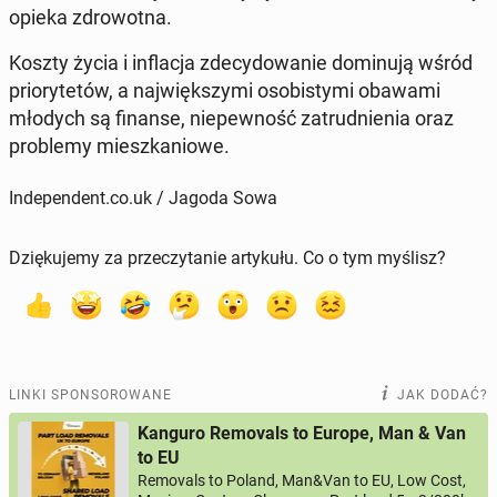
opieka zdro­wot­na.
Koszty życia i in­fla­cja zde­cy­do­wa­nie do­mi­nu­ją wśród
prio­ry­te­tów, a naj­więk­szy­mi oso­bi­sty­mi obawami
młodych są finanse, nie­pew­ność za­trud­nie­nia oraz
pro­ble­my miesz­ka­nio­we.
Independent.co.uk / Jagoda Sowa
Dziękujemy za przeczytanie artykułu. Co o tym myślisz?
LINKI SPONSOROWANE
JAK DODAĆ?
Kanguro Removals to Europe, Man & Van
to EU
Removals to Poland, Man&Van to EU, Low Cost,