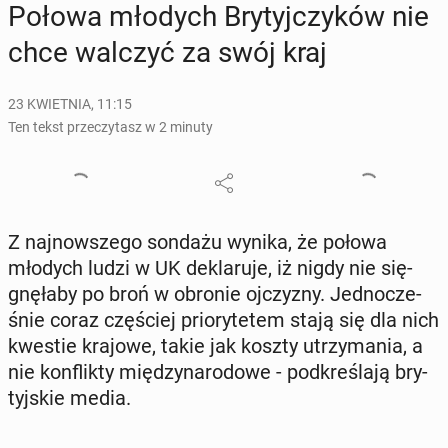
Połowa młodych Bry­tyj­czy­ków nie
chce walczyć za swój kraj
23 KWIETNIA, 11:15
Ten tekst przeczytasz w 2 minuty
Z naj­now­sze­go sondażu wynika, że połowa
młodych ludzi w UK de­kla­ru­je, iż nigdy nie się­
gnę­ła­by po broń w obronie oj­czy­zny. Jed­no­cze­
śnie coraz czę­ściej prio­ry­te­tem stają się dla nich
kwestie krajowe, takie jak koszty utrzy­ma­nia, a
nie kon­flik­ty mię­dzy­na­ro­do­we - pod­kre­śla­ją bry­
tyj­skie media.