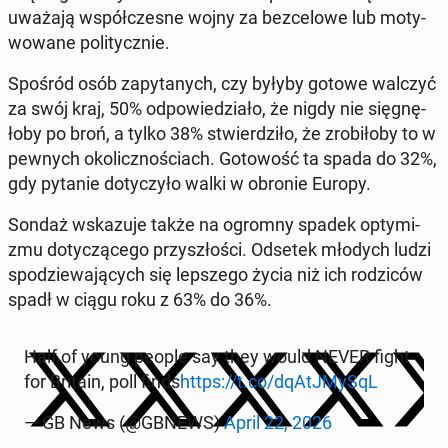
uważają współ­cze­sne wojny za bez­ce­lo­we lub mo­ty­
wo­wa­ne po­li­tycz­nie.
Spośród osób za­py­ta­nych, czy byłyby gotowe walczyć
za swój kraj, 50% od­po­wie­dzia­ło, że nigdy nie się­gnę­
ło­by po broń, a tylko 38% stwier­dzi­ło, że zro­bi­ło­by to w
pewnych oko­licz­no­ściach. Go­to­wość ta spada do 32%,
gdy pytanie do­ty­czy­ło walki w obronie Europy.
Sondaż wska­zu­je także na ogromny spadek opty­mi­
zmu do­ty­czą­ce­go przy­szło­ści. Odsetek młodych ludzi
spo­dzie­wa­ją­cych się lep­sze­go życia niż ich ro­dzi­ców
spadł w ciągu roku z 63% do 36%.
Half of young people say they would NEVER fight
for Britain, poll finds
https://t.co/dqA­tJ­My­SqL
— GB News (@GBNEWS)
April 22, 2026