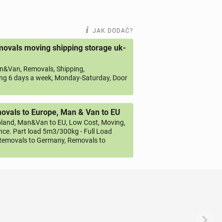
JAK DODAĆ?
ovals moving shipping storage uk-
&Van, Removals, Shipping,
ng 6 days a week, Monday-Saturday, Door
vals to Europe, Man & Van to EU
land, Man&Van to EU, Low Cost, Moving,
ce. Part load 5m3/300kg - Full Load
emovals to Germany, Removals to