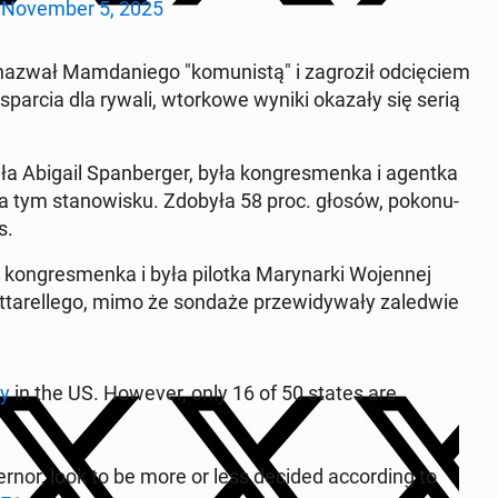
)
No­vem­ber 5, 2025
wał Mam­da­nie­go "ko­mu­ni­stą" i za­gro­ził od­cię­ciem
spar­cia dla rywali, wtor­ko­we wyniki okazały się serią
bjęła Abigail Span­ber­ger, była kon­gres­men­ka i agentka
na tym sta­no­wi­sku. Zdobyła 58 proc. głosów, po­ko­nu­
s.
 kon­gres­men­ka i była pilotka Ma­ry­nar­ki Wo­jen­nej
at­ta­rel­le­go, mimo że sondaże prze­wi­dy­wa­ły za­le­d­wie
ay
in the US. However, only 16 of 50 states are
or, look to be more or less decided ac­cor­ding to