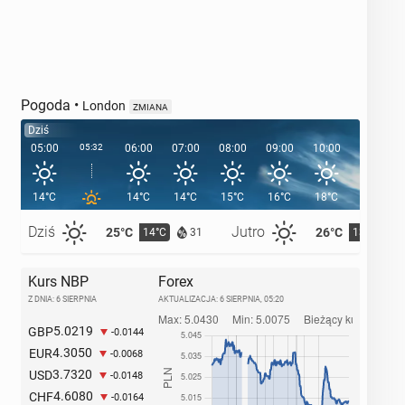
Pogoda
•
London
ZMIANA
Dziś
05:00
05:32
06:00
07:00
08:00
09:00
10:00
11:00
14°C
14°C
14°C
15°C
16°C
18°C
19°C
Dziś
Jutro
25°C
26°C
14°C
13°C
31
Kurs NBP
Forex
Z DNIA: 6 SIERPNIA
AKTUALIZACJA:
6 SIERPNIA, 05:20
5.0219
GBP
-0.0144
4.3050
EUR
-0.0068
3.7320
USD
-0.0148
4.6080
CHF
-0.0164