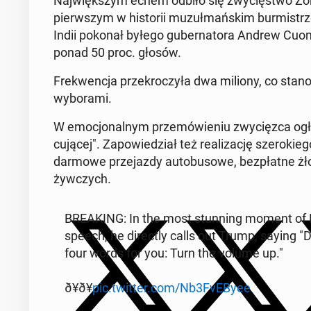
Naj­więk­szym echem odbiło się zwy­cię­stwo Zohran
pierw­szym w hi­sto­rii mu­zuł­mań­skim bur­mi­s
Indii pokonał byłego gu­ber­na­to­ra Andrew Cuomo 
ponad 50 proc. głosów.
Fre­kwen­cja prze­kro­czy­ła dwa miliony, co stano
wy­bo­ra­mi.
W emo­cjo­nal­nym prze­mó­wie­niu zwy­cięz­ca ogł
cu­ją­cej". Za­po­wie­dział też re­ali­za­cję sze­ro­ki
darmowe prze­jaz­dy au­to­bu­so­we, bez­płat­ne żł
żyw­czych.
BRE­AKING: In the most stun­ning moment of N
speech, he di­rec­tly calls out Trump, saying 
four words for you: Turn the volume up."
ð¥ð¥
pic.twitter.com/Nb3FvEByee