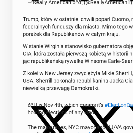
— Really Ame­ri­can ðºð¸ (@Re­al­ly­Ame­ri­can1
Trump, który w ostat­niej chwili poparł Cuomo, naz
fe­de­ral­nych fun­du­szy dla miasta. Mimo tego w
porażek dla Re­pu­bli­ka­nów w całym kraju.
W stanie Wir­gi­nia sta­no­wi­sko gu­ber­na­to­ra o
CIA, która została pierw­szą kobietą w hi­sto­rii 
jąc re­pu­bli­kań­ską rywalkę Winsome Earle-Sear
Z kolei w New Jersey zwy­cię­ży­ła Mikie Sher­rill,
USA. Sher­rill po­ko­na­ła re­pu­bli­ka­ni­na Jacka Ci
nie­wiel­ką prze­wa­gę De­mo­krat­ki.
ð³️ It is Nov 4th, which means it's
#Elec­tion­D
holding elec­tions of any kind.
The major races, NYC mayor and NJ/VA go­ver­n