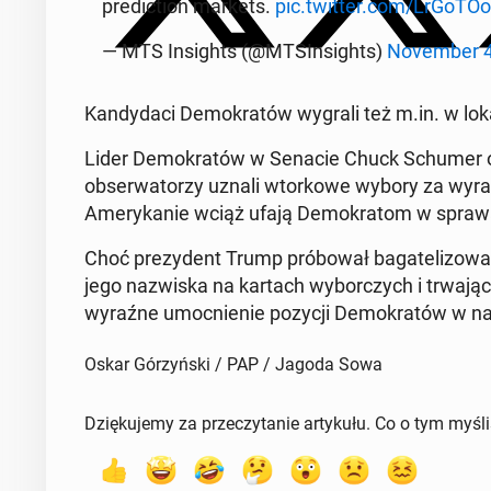
pre­dic­tion markets.
pic.twitter.com/LrGo­TO­
— MTS In­si­ghts (@MTSIn­si­ghts)
No­vem­ber 
Kan­dy­da­ci De­mo­kra­tów wygrali też m.in. w lo­k
Lider De­mo­kra­tów w Senacie Chuck Schumer oce
ob­ser­wa­to­rzy uznali wtor­ko­we wybory za wyraźn
Ame­ry­ka­nie wciąż ufają De­mo­kra­tom w spra­wa
Choć pre­zy­dent Trump pró­bo­wał ba­ga­te­li­zo­wa
jego na­zwi­ska na kartach wy­bor­czych i trwa­ją­c
wyraźne umoc­nie­nie pozycji De­mo­kra­tów w naj­
Oskar Górzyński / PAP / Jagoda Sowa
Dziękujemy za przeczytanie artykułu. Co o tym myśl