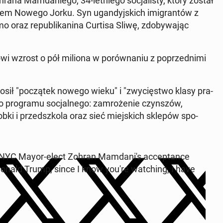
a Mam­da­nie­go, 34-let­nie­go so­cja­li­sty, który został
trzem Nowego Jorku. Syn ugan­dyj­skich imi­gran­tów z
oraz re­pu­bli­ka­ni­na Curtisa Sliwę, zdo­by­wa­jąc
wi wzrost o pół miliona w po­rów­na­niu z po­przed­ni­mi
osił "po­czą­tek nowego wieku" i "zwy­cię­stwo klasy pra­
e­go pro­gra­mu so­cjal­ne­go: za­mro­że­nie czyn­szów,
obki i przed­szko­la oraz sieć miej­skich sklepów spo­
YC Mayor-elect Zohran Mam­da­ni­'s ac­cep­tan­ce
"Donald Trump, since I know you're wat­ching, I have