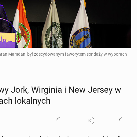
 Zohran Mamdani był zdecydowanym faworytem sondaży w wyborach
wy Jork, Wir­gi­nia i New Jersey w
ach lo­kal­nych