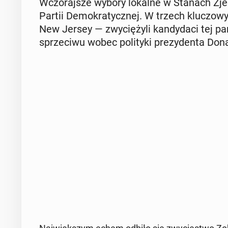
Wczo­raj­sze wybory lokalne w Stanach Zjed­
Partii De­mo­kra­tycz­nej. W trzech klu­czo­w
New Jersey — zwy­cię­ży­li kan­dy­da­ci tej par
sprze­ci­wu wobec po­li­ty­ki pre­zy­den­ta D