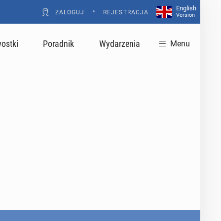
English
•
ZALOGUJ
REJESTRACJA
Version
ostki
Poradnik
Wydarzenia
Menu