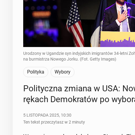
Urodzony w Ugandzie syn indyjskich imigrantów 34-letni
na burmistrza Nowego Jorku. (Fot. Getty Images)
Polityka
Wybory
Po­li­tycz­na zmiana w USA: No
rękach De­mo­kra­tów po wy­bo­r
5 LISTOPADA 2025, 10:30
Ten tekst przeczytasz w 2 minuty