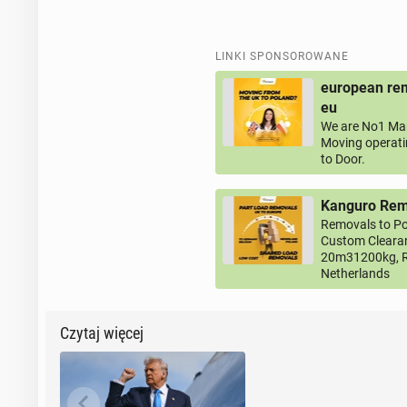
LINKI SPONSOROWANE
european rem
eu
We are No1 Man
Moving operati
to Door.
Kanguro Remo
Removals to Po
Custom Clearan
20m31200kg, R
Netherlands
Czytaj więcej