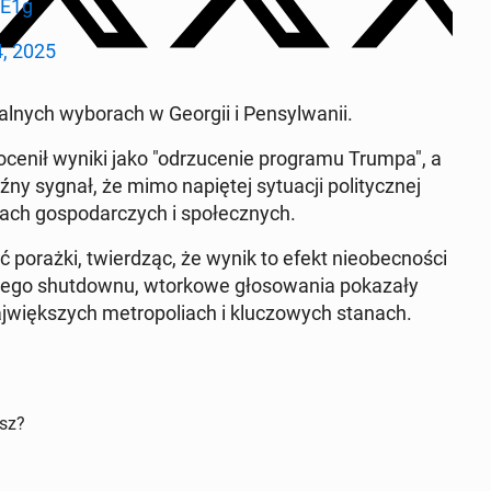
oE1g
4, 2025
al­nych wy­bo­rach w Georgii i Pen­syl­wa­nii.
nił wyniki jako "od­rzu­ce­nie pro­gra­mu Trumpa", a
y sygnał, że mimo na­pię­tej sy­tu­acji po­li­tycz­nej
ch go­spo­dar­czych i spo­łecz­nych.
ć porażki, twier­dząc, że wynik to efekt nie­obec­no­ści
e­go shut­dow­nu, wtor­ko­we gło­so­wa­nia po­ka­za­ły
więk­szych me­tro­po­liach i klu­czo­wych stanach.
isz?