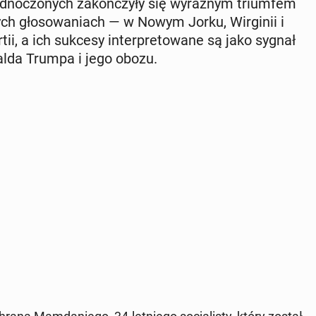
no­czo­nych za­koń­czy­ły się wy­raź­nym trium­fem
ych gło­so­wa­niach — w Nowym Jorku, Wir­gi­nii i
tii, a ich sukcesy in­ter­pre­to­wa­ne są jako sygnał
onalda Trumpa i jego obozu.