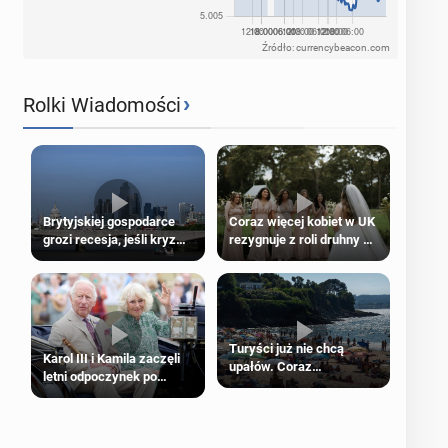
Źródło: currencybeacon.com
›
Rolki Wiadomości
Brytyjskiej gospodarce
Coraz więcej kobiet w UK
grozi recesja, jeśli kryzys
rezygnuje z roli druhny na
na Bliskim Wschodzie się
ślubie
przedłuży
Turyści już nie chcą
Karol III i Kamila zaczęli
upałów. Coraz
letni odpoczynek po
popularniejsze
Igrzyskach Wspólnoty w
„coolcation”
Glasgow