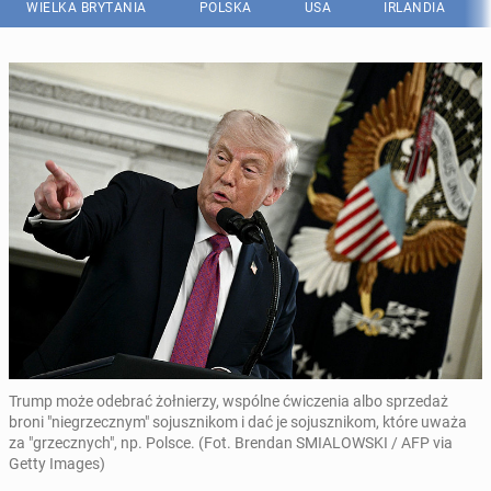
WIELKA BRYTANIA
POLSKA
USA
IRLANDIA
Trump może odebrać żołnierzy, wspólne ćwiczenia albo sprzedaż
broni "niegrzecznym" sojusznikom i dać je sojusznikom, które uważa
za "grzecznych", np. Polsce. (Fot. Brendan SMIALOWSKI / AFP via
Getty Images)