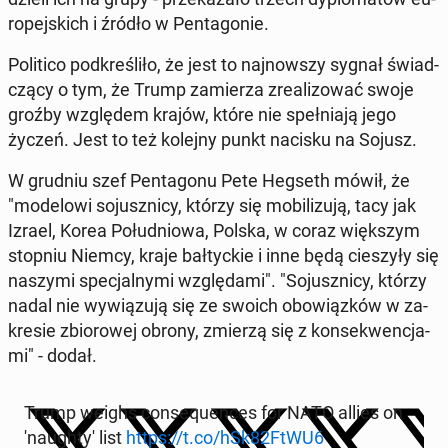
ro­pej­skich i źródło w Pen­ta­go­nie.
Po­li­ti­co pod­kre­śli­ło, że jest to naj­now­szy sygnał świad­
czą­cy o tym, że Trump za­mie­rza zre­ali­zo­wać swoje
groźby wzglę­dem krajów, które nie speł­nia­ją jego
życzeń. Jest to też kolejny punkt nacisku na Sojusz.
W grudniu szef Pen­ta­go­nu Pete Hegseth mówił, że
"mo­de­lo­wi so­jusz­ni­cy, którzy się mo­bi­li­zu­ją, tacy jak
Izrael, Korea Po­łu­dnio­wa, Polska, w coraz więk­szym
stopniu Niemcy, kraje bał­tyc­kie i inne będą cie­szy­ły się
naszymi spe­cjal­ny­mi wzglę­da­mi". "So­jusz­ni­cy, którzy
nadal nie wy­wią­zu­ją się ze swoich obo­wiąz­ków w za­
kre­sie zbio­ro­wej obrony, zmierzą się z kon­se­kwen­cja­
mi" - dodał.
Trump weighs con­se­qu­en­ces for NATO allies on
'nau­gh­ty' list
https://t.co/hSk82FtWU6