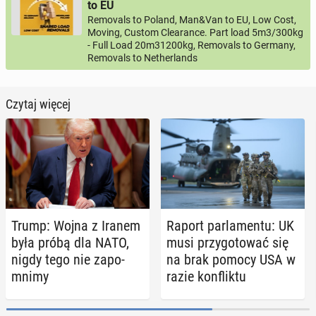
to EU
Removals to Poland, Man&Van to EU, Low Cost,
Moving, Custom Clearance. Part load 5m3/300kg
- Full Load 20m31200kg, Removals to Germany,
Removals to Netherlands
Czytaj więcej
Trump: Wojna z Iranem
Raport par­la­men­tu: UK
była próbą dla NATO,
musi przy­go­to­wać się
nigdy tego nie za­po­
na brak pomocy USA w
mni­my
razie kon­flik­tu