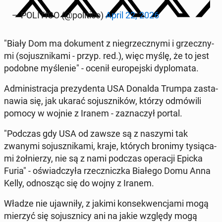
— PO­LI­TI­CO (@po­li­ti­co)
April 22, 2026
"Biały Dom ma do­ku­ment z nie­grzecz­ny­mi i grzecz­ny­
mi (so­jusz­ni­ka­mi - przyp. red.), więc myślę, że to jest
podobne my­śle­nie" - ocenił eu­ro­pej­ski dy­plo­ma­ta.
Ad­mi­ni­stra­cja pre­zy­den­ta USA Donalda Trumpa za­sta­
na­wia się, jak ukarać so­jusz­ni­ków, którzy od­mó­wi­li
pomocy w wojnie z Iranem - za­zna­czył portal.
"Podczas gdy USA od zawsze są z naszymi tak
zwanymi so­jusz­ni­ka­mi, kraje, których bronimy ty­sią­ca­
mi żoł­nie­rzy, nie są z nami podczas ope­ra­cji Epicka
Furia" - oświad­czy­ła rzecz­nicz­ka Białego Domu Anna
Kelly, od­no­sząc się do wojny z Iranem.
Władze nie ujaw­ni­ły, z jakimi kon­se­kwen­cja­mi mogą
mierzyć się so­jusz­ni­cy ani na jakie względy mogą