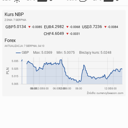
Kurs NBP
Z DNIA: 7 SIERPNIA
5.0134
4.2982
3.7236
GBP
EUR
USD
-0.0085
-0.0068
-0.0084
4.6049
CHF
-0.0031
Forex
AKTUALIZACJA:
7 SIERPNIA, 04:10
Źródło: currencybeacon.com