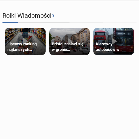
›
Rolki Wiadomości
Lipcowy ranking
Bristol znalazł się
Kierowcy
najtańszych
w gronie
autobusów w
supermarketów
najlepszych
Londynie
kierunków podróży
zapowiadają strajki
na świecie