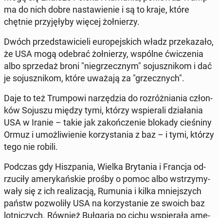
ma do nich dobre na­sta­wie­nie i są to kraje, które
chętnie przy­ję­ły­by więcej żoł­nie­rzy.
Dwóch przed­sta­wi­cie­li eu­ro­pej­skich władz prze­ka­za­ło,
że USA mogą odebrać żoł­nie­rzy, wspólne ćwi­cze­nia
albo sprze­daż broni "nie­grzecz­nym" so­jusz­ni­kom i dać
je so­jusz­ni­kom, które uważają za "grzecz­nych".
Daje to też Trum­po­wi na­rzę­dzia do roz­róż­nia­nia człon­
ków Sojuszu między tymi, którzy wspie­ra­li dzia­ła­nia
USA w Iranie – takie jak za­koń­cze­nie blokady cie­śni­ny
Ormuz i umoż­li­wie­nie ko­rzy­sta­nia z baz – i tymi, którzy
tego nie robili.
Podczas gdy Hisz­pa­nia, Wielka Bry­ta­nia i Francja od­
rzu­ci­ły ame­ry­kań­skie prośby o pomoc albo wstrzy­my­
wa­ły się z ich re­ali­za­cją, Rumunia i kilka mniej­szych
państw po­zwo­li­ły USA na ko­rzy­sta­nie ze swoich baz
lot­ni­czych. Również Buł­ga­ria po cichu wspie­ra­ła ame­