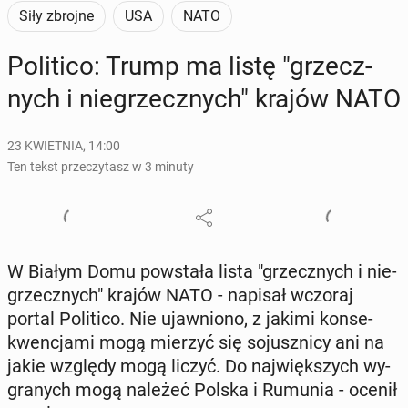
Siły zbrojne
USA
NATO
Po­li­ti­co: Trump ma listę "grzecz­
nych i nie­grzecz­nych" krajów NATO
23 KWIETNIA, 14:00
Ten tekst przeczytasz w 3 minuty
W Białym Domu po­wsta­ła lista "grzecz­nych i nie­
grzecz­nych" krajów NATO - napisał wczoraj
portal Po­li­ti­co. Nie ujaw­nio­no, z jakimi kon­se­
kwen­cja­mi mogą mierzyć się so­jusz­ni­cy ani na
jakie względy mogą liczyć. Do naj­więk­szych wy­
gra­nych mogą należeć Polska i Rumunia - ocenił