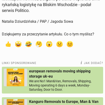
ry­kań­ską lo­gi­sty­kę na Bliskim Wscho­dzie - podał
serwis Po­li­ti­co.
Natalia Dziurdzińska / PAP / Jagoda Sowa
Dziękujemy za przeczytanie artykułu. Co o tym myślisz?
LINKI SPONSOROWANE
JAK DODAĆ?
european removals moving shipping
storage uk-eu
We are No1 Man&Van, Removals, Shipping,
Moving operating 6 days a week, Monday-
Saturday, Door to Door.
Kanguro Removals to Europe, Man & Van