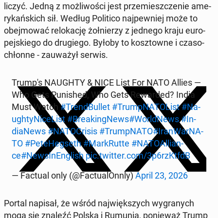
liczyć. Jedną z moż­li­wo­ści jest prze­miesz­cze­nie ame­
ry­kań­skich sił. Według Po­li­ti­co naj­pew­niej może to
obej­mo­wać re­lo­ka­cję żoł­nie­rzy z jednego kraju eu­ro­
pej­skie­go do dru­gie­go. Byłoby to kosz­tow­ne i cza­so­
chłon­ne - za­uwa­żył serwis.
Trump's NAUGHTY & NICE List For NATO Allies —
Who Gets Pu­ni­shed, Who Gets Re­war­ded? India
Must Watch
#Trend­Bul­let
#Trump­NA­TO­List
#Na­
ugh­ty­Ni­ce­List
#Bre­akin­gNews
#World­News
#In­
dia­News
#NA­TO­Cri­sis
#Trump­NA­TO
#Iran­War­NA­
TO
#Pe­te­Heg­seth
#Mar­kRut­te
#NA­TO­Al­lian­
ce
#New­sI­nEn­glish
pic.twitter.com/3p6rzKtfdB
— Factual only (@Fac­tu­alOn­n­ly)
April 23, 2026
Portal napisał, że wśród naj­więk­szych wy­gra­nych
mogą się znaleźć Polska i Rumunia, po­nie­waż Trump