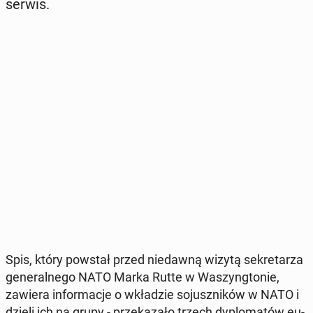
serwis.
Spis, który powstał przed nie­daw­ną wizytą se­kre­ta­rza
ge­ne­ral­ne­go NATO Marka Rutte w Wa­szyng­to­nie,
zawiera in­for­ma­cje o wkła­dzie so­jusz­ni­ków w NATO i
dzieli ich na grupy - prze­ka­za­ło trzech dy­plo­ma­tów eu­