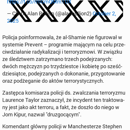
https://t.co/rmG­mQM­m­TOX
— Cllr Dr Alan Bullion (@alan­bul­lion2)
October 2,
2025
Policja po­in­for­mo­wa­ła, że al-Shamie nie fi­gu­ro­wał w
sys­te­mie Prevent – pro­gra­mie mającym na celu prze­
ciw­dzia­ła­nie ra­dy­ka­li­za­cji i ter­ro­ry­zmo­wi. W związku
ze śledz­twem za­trzy­ma­no trzech po­dej­rza­nych:
dwóch męż­czyzn po trzy­dzie­st­ce i kobietę po sześć­
dzie­siąt­ce, po­dej­rza­nych o do­ko­na­nie, przy­go­to­wa­nie
oraz pod­że­ga­nie do aktów ter­ro­ry­stycz­nych.
Za­stęp­ca ko­mi­sa­rza policji ds. zwal­cza­nia ter­ro­ry­zmu
Lau­ren­ce Taylor za­zna­czył, że in­cy­dent ten trak­to­wa­
ny jest jako akt terroru, a fakt, że doszło do niego w
Jom Kipur, nazwał "dru­zgo­cą­cym".
Ko­men­dant główny policji w Man­che­ste­rze Stephen