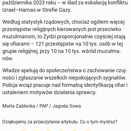
paź­dzier­ni­ka 2023 roku – w ślad za eska­la­cją kon­flik­tu
Izrael–Hamas w Strefie Gazy.
Według sta­ty­styk rzą­do­wych, chociaż ogółem więcej
prze­stępstw re­li­gij­nych kie­ro­wa­nych jest prze­ciw­ko
mu­zuł­ma­nom, to Żydzi pro­por­cjo­nal­nie czę­ściej stają
się ofia­ra­mi – 121 prze­stępstw na 10 tys. osób w tej
grupie re­li­gij­nej, przy 10 na 10 tys. wśród mu­zuł­ma­
nów.
Władze apelują do spo­łe­czeń­stwa o za­cho­wa­nie czuj­
no­ści i zgła­sza­nie wszel­kich nie­po­ko­ją­cych sy­gna­łów.
Policja wciąż pracuje nad for­mal­ną iden­ty­fi­ka­cją ofiar i
usta­le­niem motywów dzia­ła­nia sprawcy.
Marta Zabłocka / PAP / Jagoda Sowa
Dziękujemy za przeczytanie artykułu. Co o tym myślisz?