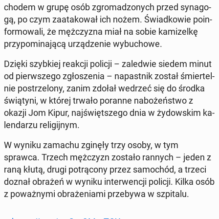
cho­dem w grupę osób zgro­ma­dzo­nych przed sy­na­go­
gą, po czym za­ata­ko­wał ich nożem. Świad­ko­wie po­in­
for­mo­wa­li, że męż­czy­zna miał na sobie ka­mi­zel­kę
przy­po­mi­na­ją­cą urzą­dze­nie wy­bu­cho­we.
Dzięki szyb­kiej reakcji policji – za­le­d­wie siedem minut
od pierw­sze­go zgło­sze­nia – na­past­nik został śmier­tel­
nie po­strze­lo­ny, zanim zdołał wedrzeć się do środka
świą­ty­ni, w której trwało poranne na­bo­żeń­stwo z
okazji Jom Kipur, naj­święt­sze­go dnia w ży­dow­skim ka­
len­da­rzu re­li­gij­nym.
W wyniku zamachu zginęły trzy osoby, w tym
sprawca. Trzech męż­czyzn zostało rannych – jeden z
raną kłutą, drugi po­trą­co­ny przez sa­mo­chód, a trzeci
doznał obrażeń w wyniku in­ter­wen­cji policji. Kilka osób
z po­waż­ny­mi ob­ra­że­nia­mi prze­by­wa w szpi­ta­lu.