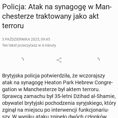
Policja: Atak na sy­na­go­gę w Man­
che­ste­rze trak­to­wa­ny jako akt
terroru
3 PAŹDZIERNIKA 2025, 09:45
Ten tekst przeczytasz w 4 minuty
Bry­tyj­ska policja po­twier­dzi­ła, że wczo­raj­szy
atak na sy­na­go­gę Heaton Park Hebrew Con­gre­
ga­tion w Man­che­ste­rze był aktem terroru.
Sprawcą zamachu był 35-letni Dżihad al-Shamie,
oby­wa­tel bry­tyj­ski po­cho­dze­nia sy­ryj­skie­go, który
zginął na miejscu po in­ter­wen­cji funk­cjo­na­riu­
szy. W wyniku ataku zginęło dwóch człon­ków