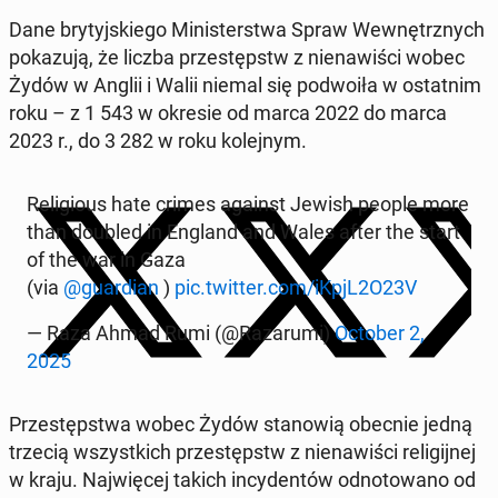
Dane bry­tyj­skie­go Mi­ni­ster­stwa Spraw We­wnętrz­nych
po­ka­zu­ją, że liczba prze­stępstw z nie­na­wi­ści wobec
Żydów w Anglii i Walii niemal się po­dwo­iła w ostat­nim
roku – z 1 543 w okresie od marca 2022 do marca
2023 r., do 3 282 w roku ko­lej­nym.
Re­li­gio­us hate crimes against Jewish people more
than doubled in England and Wales after the start
of the war in Gaza
(via
@gu­ar­dian
)
pic.twitter.com/iKpjL2O23V
— Raza Ahmad Rumi (@Ra­za­ru­mi)
October 2,
2025
Prze­stęp­stwa wobec Żydów sta­no­wią obecnie jedną
trzecią wszyst­kich prze­stępstw z nie­na­wi­ści re­li­gij­nej
w kraju. Naj­wię­cej takich in­cy­den­tów od­no­to­wa­no od