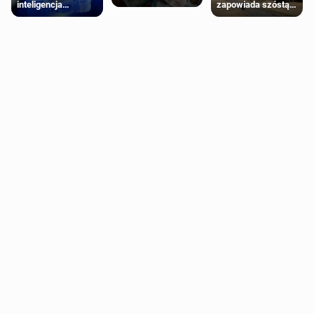
inteligencja
zapowiada szóstą
schorzenia
próbowała oszukać
falę upałów w
psychiczne
człowieka
Londynie