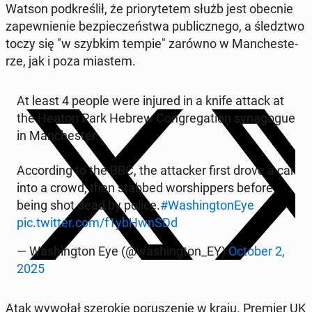
Watson pod­kre­ślił, że prio­ry­te­tem służb jest obecnie
za­pew­nie­nie bez­pie­czeń­stwa pu­blicz­ne­go, a śledz­two
toczy się "w szybkim tempie" zarówno w Man­che­ste­
rze, jak i poza miastem.
At least 4 people were injured in a knife attack at
the Heaton Park Hebrew Con­gre­ga­tion sy­na­go­gue
in Man­che­ster.
Ac­cor­ding to the BBC, the at­tac­ker first drove a car
into a crowd, then stabbed wor­ship­pers before
being shot dead by police.
#Wa­shing­to­nEye
pic.twitter.com/f1ybHwnSDd
— Wa­shing­ton Eye (@wa­shing­ton_EY)
October 2,
2025
Atak wywołał sze­ro­kie po­ru­sze­nie w kraju. Premier UK