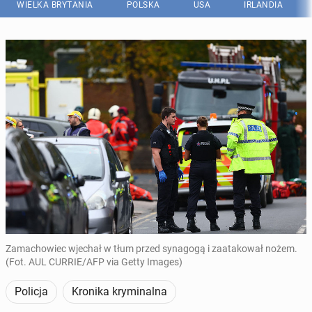
WIELKA BRYTANIA
POLSKA
USA
IRLANDIA
Zamachowiec wjechał w tłum przed synagogą i zaatakował nożem.
(Fot. AUL CURRIE/AFP via Getty Images)
Policja
Kronika kryminalna