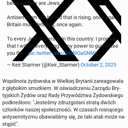
because they are Jews.
An­ti­se­mi­tism is a hatred that is rising, once again.
Britain must defeat it, once again.
To every Jewish person in this country: I promise
that I will do eve­ry­thing in my power to gu­aran­tee
you the…
pic.twitter.com/DAd9OaGNMc
— Keir Starmer (@Keir_Starmer)
October 2, 2025
Wspól­no­ta ży­dow­ska w Wiel­kiej Bry­ta­nii za­re­ago­wa­ła
z głę­bo­kim smut­kiem. W oświad­cze­niu Zarządu Bry­
tyj­skich Żydów oraz Rady Przy­wódz­twa Ży­dow­skie­go
pod­kre­ślo­no: "Je­ste­śmy zdru­zgo­ta­ni stratą dwóch
człon­ków naszej spo­łecz­no­ści. W czasach ro­sną­ce­go
an­ty­se­mi­ty­zmu oba­wia­li­śmy się, że taki atak może na­
stą­pić".