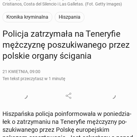
Cristianos, Costa del Silencio i Las Galletas. (Fot. Getty Images)
Kronika kryminalna
Hiszpania
Policja za­trzy­ma­ła na Te­ne­ry­fie
męż­czy­znę po­szu­ki­wa­ne­go przez
polskie organy ści­ga­nia
21 KWIETNIA, 09:00
Ten tekst przeczytasz w 1 minutę
Hisz­pań­ska policja po­in­for­mo­wa­ła w po­nie­dzia­
łek o za­trzy­ma­niu na Te­ne­ry­fie męż­czy­zny po­
szu­ki­wa­ne­go przez Polskę eu­ro­pej­skim