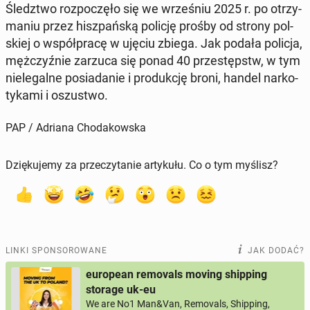
Śledz­two roz­po­czę­ło się we wrze­śniu 2025 r. po otrzy­
ma­niu przez hisz­pań­ską policję prośby od strony pol­
skiej o współ­pra­cę w ujęciu zbiega. Jak podała policja,
męż­czyź­nie zarzuca się ponad 40 prze­stępstw, w tym
nie­le­gal­ne po­sia­da­nie i pro­duk­cję broni, handel nar­ko­
ty­ka­mi i oszu­stwo.
PAP / Adriana Chodakowska
Dziękujemy za przeczytanie artykułu. Co o tym myślisz?
LINKI SPONSOROWANE
JAK DODAĆ?
european removals moving shipping
storage uk-eu
We are No1 Man&Van, Removals, Shipping,