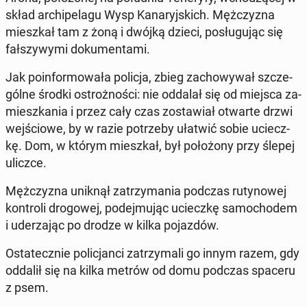
skład ar­chi­pe­la­gu Wysp Ka­na­ryj­skich. Męż­czy­zna
miesz­kał tam z żoną i dwójką dzieci, po­słu­gu­jąc się
fał­szy­wy­mi do­ku­men­ta­mi.
Jak po­in­for­mo­wa­ła policja, zbieg za­cho­wy­wał szcze­
gól­ne środki ostroż­no­ści: nie oddalał się od miejsca za­
miesz­ka­nia i przez cały czas zo­sta­wiał otwarte drzwi
wej­ścio­we, by w razie po­trze­by ułatwić sobie uciecz­
kę. Dom, w którym miesz­kał, był po­ło­żo­ny przy ślepej
uliczce.
Męż­czy­zna uniknął za­trzy­ma­nia podczas ru­ty­no­wej
kon­tro­li dro­go­wej, po­dej­mu­jąc uciecz­kę sa­mo­cho­dem
i ude­rza­jąc po drodze w kilka po­jaz­dów.
Osta­tecz­nie po­li­cjan­ci za­trzy­ma­li go innym razem, gdy
oddalił się na kilka metrów od domu podczas spaceru
z psem.