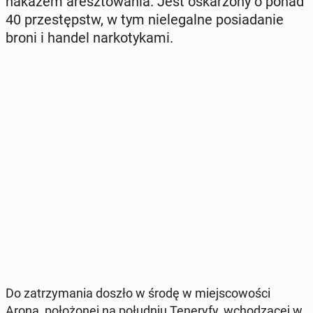
nakazem aresz­to­wa­nia. Jest oskar­żo­ny o ponad
40 prze­stępstw, w tym nie­le­gal­ne po­sia­da­nie
broni i handel nar­ko­ty­ka­mi.
Do za­trzy­ma­nia doszło w środę w miej­sco­wo­ści
Arona, po­ło­żo­nej na po­łu­dniu Te­ne­ry­fy, wcho­dzą­cej w