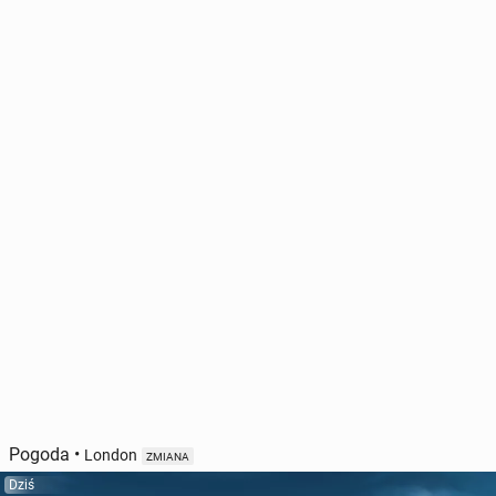
Pogoda
•
London
ZMIANA
Dziś