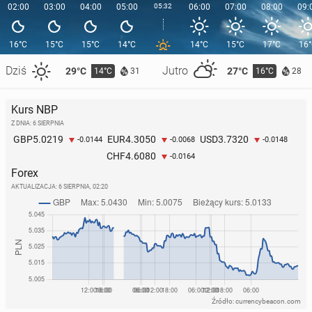
02:00
03:00
04:00
05:00
05:32
06:00
07:00
08:00
09:
16°C
15°C
15°C
14°C
14°C
15°C
17°C
16
Dziś
Jutro
29°C
27°C
14°C
16°C
31
28
Kurs NBP
Z DNIA: 6 SIERPNIA
5.0219
4.3050
3.7320
GBP
EUR
USD
-0.0144
-0.0068
-0.0148
4.6080
CHF
-0.0164
Forex
AKTUALIZACJA:
6 SIERPNIA, 02:20
Źródło: currencybeacon.com