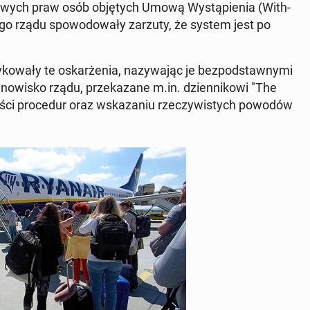
o­wych praw osób ob­ję­tych Umową Wy­stą­pie­nia (Wi­th­
­go rządu spo­wo­do­wa­ły zarzuty, że system jest po
y­ko­wa­ły te oskar­że­nia, na­zy­wa­jąc je bez­pod­staw­ny­mi
a­no­wi­sko rządu, prze­ka­za­ne m.in. dzien­ni­ko­wi "The
o­ści pro­ce­dur oraz wska­za­niu rze­czy­wi­stych powodów