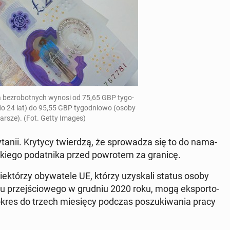
la bez­ro­bot­nych wynosi od 75,65 GBP ty­go­
o 24 lat) do 95,55 GBP ty­go­dnio­wo (osoby
tarsze). (Fot. Getty Images)
ry­ta­nii. Krytycy twier­dzą, że spro­wa­dza się to do na­ma­
j­skie­go po­dat­ni­ka przed po­wro­tem za granicę.
 nie­któ­rzy oby­wa­te­le UE, którzy uzy­ska­li status osoby
u przej­ścio­we­go w grudniu 2020 roku, mogą eks­por­to­
okres do trzech mie­się­cy podczas po­szu­ki­wa­nia pracy