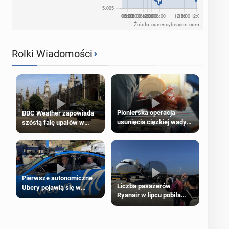
Źródło: currencybeacon.com
›
Rolki Wiadomości
Pionierska operacja
BBC Weather zapowiada
usunięcia ciężkiej wady
szóstą falę upałów w
wrodzonej płodu w łonie
Londynie
matki
Pierwsze autonomiczne
Liczba pasażerów
Ubery pojawią się w
Ryanair w lipcu pobiła
Londynie jeszcze tego
rekord
lata