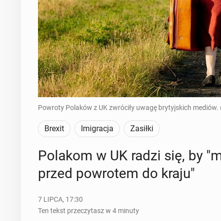
Powroty Polaków z UK zwróciły uwagę brytyjskich mediów. 
Brexit
Imigracja
Zasiłki
Polakom w UK radzi się, by "mak­
przed po­wro­tem do kraju"
7 LIPCA, 17:30
Ten tekst przeczytasz w 4 minuty