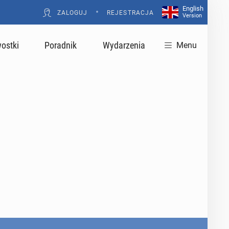
English
•
ZALOGUJ
REJESTRACJA
Version
ostki
Poradnik
Wydarzenia
Menu