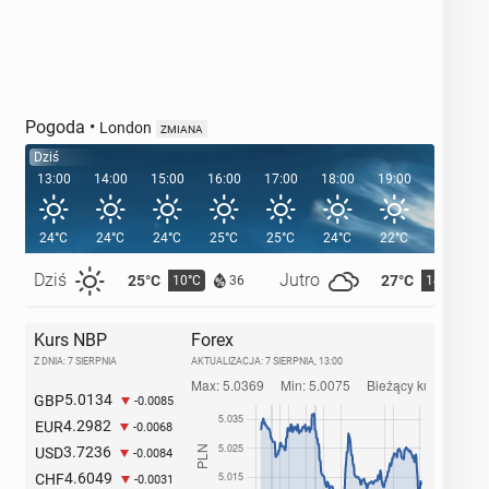
Pogoda
•
London
ZMIANA
Dziś
13:00
14:00
15:00
16:00
17:00
18:00
19:00
20:00
24°C
24°C
24°C
25°C
25°C
24°C
22°C
21°C
Dziś
Jutro
25°C
27°C
10°C
14°C
36
Kurs NBP
Forex
Z DNIA: 7 SIERPNIA
AKTUALIZACJA:
7 SIERPNIA, 13:00
5.0134
GBP
-0.0085
4.2982
EUR
-0.0068
3.7236
USD
-0.0084
4.6049
CHF
-0.0031