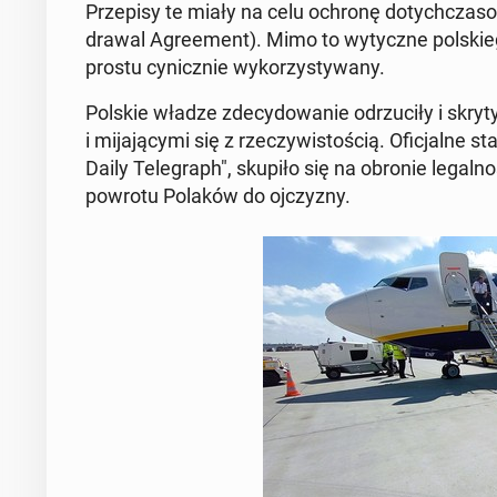
Prze­pi­sy te miały na celu ochronę do­tych­cza­s
dra­wal Agre­ement). Mimo to wy­tycz­ne pol­skie
prostu cy­nicz­nie wy­ko­rzy­sty­wa­ny.
Polskie władze zde­cy­do­wa­nie od­rzu­ci­ły i skry­t
i mi­ja­ją­cy­mi się z rze­czy­wi­sto­ścią
.
Ofi­cjal­ne st
Daily Te­le­graph"
, skupiło się na obronie le­gal­n
powrotu Polaków do oj­czy­zny.