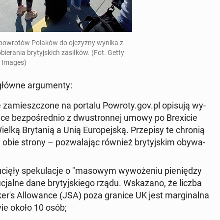
 po­wro­tów Polaków do oj­czy­zny wynika z
e­ra­nia bry­tyj­skich za­sił­ków. (Fot. Getty
Images)
główne ar­gu­men­ty:
cje za­miesz­czo­ne na portalu Powroty.gov.pl
opisują wy­
a­ją­ce bez­po­śred­nio z dwu­stron­nej umowy po Bre­xi­cie
lką Bry­ta­nią a Unią Eu­ro­pej­ską. Prze­pi­sy te chronią
w obie strony – po­zwa­la­jąc również bry­tyj­skim oby­wa­
 ucięły spe­ku­la­cje o "masowym wy­wo­że­niu pie­nię­dzy
fi­cjal­ne dane bry­tyj­skie­go rządu. Wska­za­no, że liczba
­r's Al­lo­wan­ce
(JSA) poza granice UK jest mar­gi­nal­na
­wie około 10 osób;