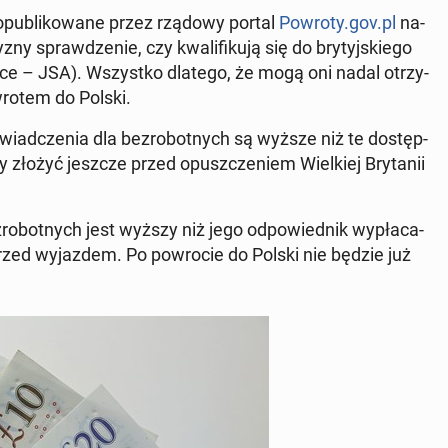
opu­bli­ko­wa­ne przez rządowy portal
Powroty.gov.pl
na­
y spraw­dze­nie, czy kwa­li­fi­ku­ją się do bry­tyj­skie­go
wan­ce – JSA). Wszyst­ko dlatego, że mogą oni nadal otrzy­
wro­tem do Polski.
świad­cze­nia dla bez­ro­bot­nych są wyższe niż te do­stęp­
 złożyć jeszcze przed opusz­cze­niem Wiel­kiej Bry­ta­nii
ez­ro­bot­nych jest wyższy niż jego od­po­wied­nik wy­pła­ca­
ed wy­jaz­dem. Po po­wro­cie do Polski nie będzie już