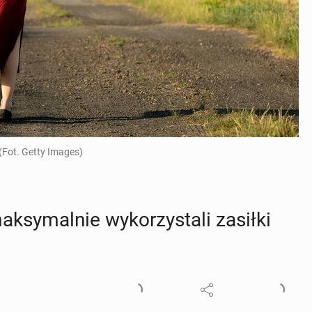
(Fot. Getty Images)
sy­mal­nie wy­ko­rzy­sta­li zasiłki