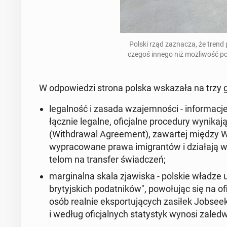
Polski rząd za­zna­cza, że trend
czegoś innego niż moż­li­wość po­bi
W od­po­wie­dzi strona polska wska­za­ła na trzy 
le­gal­ność i zasada wza­jem­no­ści - in­for­ma­
łącz­nie legalne, ofi­cjal­ne pro­ce­du­ry wy­ni­k
(Wi­th­dra­wal Agre­ement),
za­war­tej między Wie
wy­pra­co­wa­ne prawa imi­gran­tów i dzia­ła­ją 
te­lom na trans­fer świad­czeń;
mar­gi­nal­na skala zja­wi­ska - polskie władze
bry­tyj­skich po­dat­ni­ków", po­wo­łu­jąc się na o
osób realnie eks­por­tu­ją­cych zasiłek Job­se­eke
i według ofi­cjal­nych sta­ty­styk wynosi za­le­d