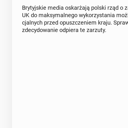
Bry­tyj­skie media oskar­ża­ją polski rząd o z
UK do mak­sy­mal­ne­go wy­ko­rzy­sta­nia moż­li
cjal­nych przed opusz­cze­niem kraju. Sprawa
zde­cy­do­wa­nie odpiera te zarzuty.