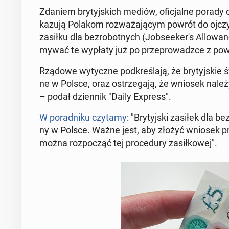
Zdaniem bry­tyj­skich mediów, ofi­cjal­ne porady 
ka­zu­ją Polakom roz­wa­ża­ją­cym powrót do oj­czy­zn
zasiłku dla bez­ro­bot­nych (Job­se­eke­r's Al­lo­
my­wać te wypłaty już po prze­pro­wadz­ce z po­
Rządowe wy­tycz­ne pod­kre­śla­ją, że bry­tyj­skie 
ne w Polsce, oraz ostrze­ga­ją, że wniosek należy
– podał dzien­nik "Daily Express"
.
W po­rad­ni­ku czytamy
: "Bry­tyj­ski zasiłek dla b
ny w Polsce. Ważne jest, aby złożyć wniosek prz
można roz­po­cząć tej pro­ce­du­ry za­sił­ko­wej"
.