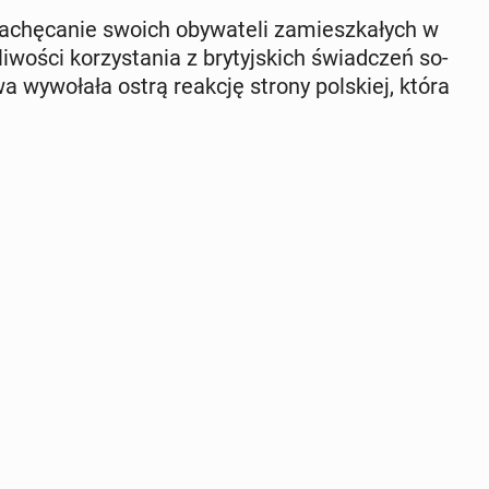
a­chę­ca­nie swoich oby­wa­te­li za­miesz­ka­łych w
­wo­ści ko­rzy­sta­nia z bry­tyj­skich świad­czeń so­
 wy­wo­ła­ła ostrą reakcję strony pol­skiej, która