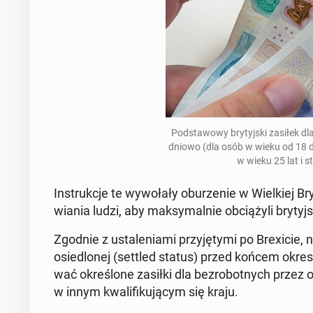
Pod­sta­wo­wy bry­tyj­ski zasiłek d
dnio­wo (dla osób w wieku od 18 d
w wieku 25 lat i s
In­struk­cje te wy­wo­ła­ły obu­rze­nie w Wiel­kiej B
wia­nia ludzi, aby mak­sy­mal­nie ob­cią­ży­li bry­ty
Zgodnie z usta­le­nia­mi przy­ję­ty­mi po Bre­xi­cie,
osie­dlo­nej (settled status) przed końcem okres
wać okre­ślo­ne zasiłki dla bez­ro­bot­nych przez 
w innym kwa­li­fi­ku­ją­cym się kraju.