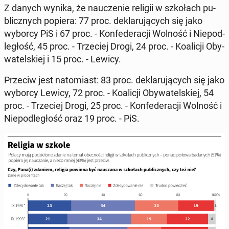
Z danych wynika, że na­ucze­nie religii w szko­łach pu­
blicz­nych popiera: 77 proc. de­kla­ru­ją­cych się jako
wyborcy PiS i 67 proc. - Kon­fe­de­ra­cji Wolność i Nie­pod­
le­głość, 45 proc. - Trze­ciej Drogi, 24 proc. - Ko­ali­cji Oby­
wa­tel­skiej i 15 proc. - Lewicy.
Przeciw jest na­to­miast: 83 proc. de­kla­ru­ją­cych się jako
wyborcy Lewicy, 72 proc. - Ko­ali­cji Oby­wa­tel­skiej, 54
proc. - Trze­ciej Drogi, 25 proc. - Kon­fe­de­ra­cji Wolność i
Nie­pod­le­głość oraz 19 proc. - PiS.