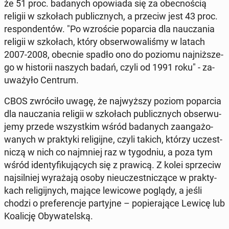
że 51 proc. ba­da­nych opo­wia­da się za obec­no­ścią
religii w szko­łach pu­blicz­nych, a przeciw jest 43 proc.
re­spon­den­tów. "Po wzro­ście po­par­cia dla na­ucza­nia
religii w szko­łach, który ob­ser­wo­wa­li­śmy w latach
2007-2008, obecnie spadło ono do poziomu naj­niż­sze­
go w hi­sto­rii naszych badań, czyli od 1991 roku" - za­
uwa­ży­ło Centrum.
CBOS zwró­ci­ło uwagę, że naj­wyż­szy poziom po­par­cia
dla na­ucza­nia religii w szko­łach pu­blicz­nych ob­ser­wu­
je­my przede wszyst­kim wśród ba­da­nych za­an­ga­żo­
wa­nych w prak­ty­ki re­li­gij­ne, czyli takich, którzy uczest­
ni­czą w nich co naj­mniej raz w ty­go­dniu, a poza tym
wśród iden­ty­fi­ku­ją­cych się z prawicą. Z kolei sprze­ciw
naj­sil­niej wy­ra­ża­ją osoby nie­uczest­ni­czą­ce w prak­ty­
kach re­li­gij­nych, mające le­wi­co­we poglądy, a jeśli
chodzi o pre­fe­ren­cje par­tyj­ne – po­pie­ra­ją­ce Lewicę lub
Ko­ali­cję Oby­wa­tel­ską.