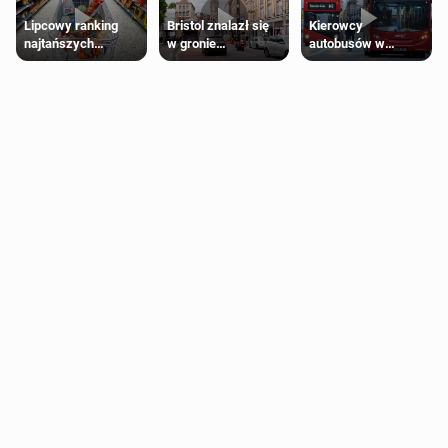
Lipcowy ranking
Bristol znalazł się
Kierowcy
najtańszych
w gronie
autobusów w
supermarketów
najlepszych
Londynie
kierunków podróży
zapowiadają strajki
na świecie