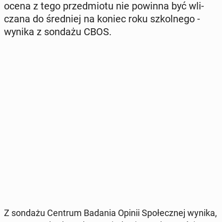
ocena z tego przed­mio­tu nie powinna być wli­
cza­na do śred­niej na koniec roku szkol­ne­go -
wynika z sondażu CBOS.
Z sondażu Centrum Badania Opinii Spo­łecz­nej wynika,