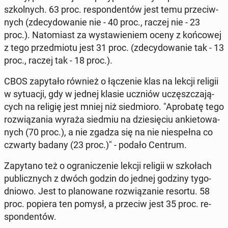
szkol­nych. 63 proc. re­spon­den­tów jest temu prze­ciw­
nych (zde­cy­do­wa­nie nie - 40 proc., raczej nie - 23
proc.). Na­to­miast za wy­sta­wie­niem oceny z koń­co­wej
z tego przed­mio­tu jest 31 proc. (zde­cy­do­wa­nie tak - 13
proc., raczej tak - 18 proc.).
CBOS za­py­ta­ło również o łą­cze­nie klas na lekcji religii
w sy­tu­acji, gdy w jednej klasie uczniów uczęsz­cza­ją­
cych na religię jest mniej niż sied­mio­ro. "Apro­ba­tę tego
roz­wią­za­nia wyraża siedmiu na dzie­się­ciu an­kie­to­wa­
nych (70 proc.), a nie zgadza się na nie nie­speł­na co
czwarty badany (23 proc.)" - podało Centrum.
Za­py­ta­no też o ogra­ni­cze­nie lekcji religii w szko­łach
pu­blicz­nych z dwóch godzin do jednej godziny ty­go­
dnio­wo. Jest to pla­no­wa­ne roz­wią­za­nie resortu. 58
proc. popiera ten pomysł, a przeciw jest 35 proc. re­
spon­den­tów.