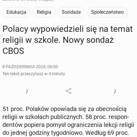
Edukacja
Religia
Sondaże
Społeczeństwo
Polacy wy­po­wie­dzie­li się na temat
religii w szkole. Nowy sondaż
CBOS
8 PAŹDZIERNIKA 2024, 06:00
Ten tekst przeczytasz w 4 minuty
51 proc. Polaków opo­wia­da się za obec­no­ścią
religii w szko­łach pu­blicz­nych. 58 proc. re­spon­
den­tów popiera pomysł ogra­ni­cze­nia lekcji religii
do jednej godziny ty­go­dnio­wo. Według 69 proc.