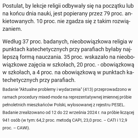
Po­stu­lat, by lekcje religii od­by­wa­ły się na po­cząt­ku lub
na końcu dnia nauki, jest po­pie­ra­ny przez 79 proc. an­
kie­to­wa­nych. 10 proc. nie zgadza się z takim roz­wią­
za­niem.
Według 37 proc. ba­da­nych, nie­obo­wiąz­ko­wa religia w
punk­tach ka­te­che­tycz­nych przy pa­ra­fiach byłaby naj­
lep­szą formą na­ucza­nia. 35 proc. wska­za­ło na nie­obo­
wiąz­ko­we zajęcia w szko­łach, 20 proc. - obo­wiąz­ko­wą
w szko­łach, a 4 proc. na obo­wiąz­ko­wą w punk­tach ka­
te­che­tycz­nych przy pa­ra­fiach.
Badanie "Ak­tu­al­ne pro­ble­my i wy­da­rze­nia" (413) prze­pro­wa­dzo­no w
ramach pro­ce­du­ry mixed-mode na re­pre­zen­ta­tyw­nej imien­nej próbie
peł­no­let­nich miesz­kań­ców Polski, wy­lo­so­wa­nej z re­je­stru PESEL.
Badanie zre­ali­zo­wa­no od 12 do 22 wrze­śnia 2024 r. na próbie li­czą­cej
941 osób (w tym: 64,2 proc. metodą CAPI, 23,0 proc. – CATI i 12,9
proc. – CAWI).