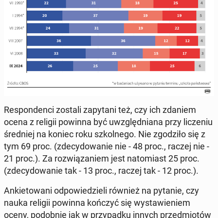
Re­spon­den­ci zostali za­py­ta­ni też, czy ich zdaniem
ocena z religii powinna być uwzględ­nia­na przy li­cze­niu
śred­niej na koniec roku szkol­ne­go. Nie zgo­dzi­ło się z
tym 69 proc. (zde­cy­do­wa­nie nie - 48 proc., raczej nie -
21 proc.). Za roz­wią­za­niem jest na­to­miast 25 proc.
(zde­cy­do­wa­nie tak - 13 proc., raczej tak - 12 proc.).
An­kie­to­wa­ni od­po­wie­dzie­li również na pytanie, czy
nauka religii powinna kończyć się wy­sta­wie­niem
oceny, po­dob­nie jak w przy­pad­ku innych przed­mio­tów