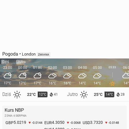
Pogoda
•
London
ZMIANA
Dziś
Jutro
23:00
00:00
01:00
02:00
03:00
04:00
05:00
05:33
06:
17°C
17°C
17°C
16°C
16°C
14°C
14°C
14
Dziś
Jutro
22°C
25°C
12°C
14°C
41
28
Kurs NBP
Z DNIA: 6 SIERPNIA
5.0219
4.3050
3.7320
GBP
EUR
USD
-0.0144
-0.0068
-0.0148