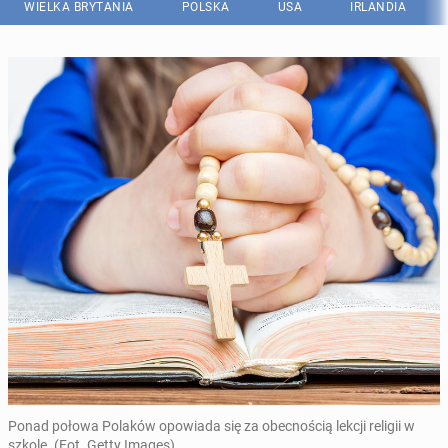
WIELKA BRYTANIA
POLSKA
USA
IRLANDIA
Ponad połowa Polaków opowiada się za obecnością lekcji religii w
szkole. (Fot. Getty Images)