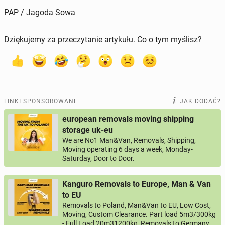
PAP / Jagoda Sowa
Dziękujemy za przeczytanie artykułu. Co o tym myślisz?
LINKI SPONSOROWANE
JAK DODAĆ?
european removals moving shipping
storage uk-eu
We are No1 Man&Van, Removals, Shipping,
Moving operating 6 days a week, Monday-
Saturday, Door to Door.
Kanguro Removals to Europe, Man & Van
to EU
Removals to Poland, Man&Van to EU, Low Cost,
Moving, Custom Clearance. Part load 5m3/300kg
- Full Load 20m31200kg, Removals to Germany,