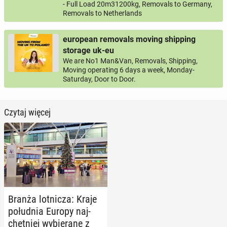
- Full Load 20m31200kg, Removals to Germany,
Removals to Netherlands
european removals moving shipping
storage uk-eu
We are No1 Man&Van, Removals, Shipping,
Moving operating 6 days a week, Monday-
Saturday, Door to Door.
Czytaj więcej
Branża lot­ni­cza: Kraje
po­łu­dnia Europy naj­
chęt­niej wy­bie­ra­ne z