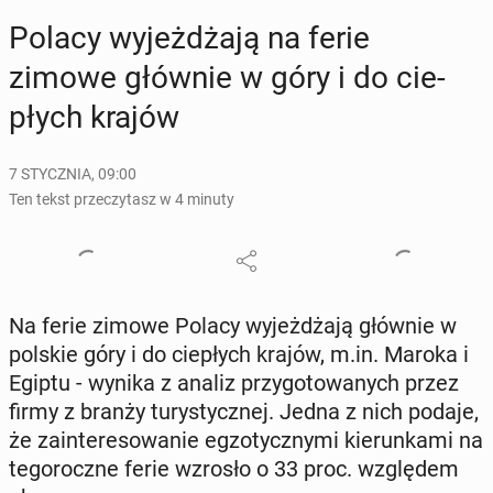
Polacy wy­jeż­dża­ją na ferie
zimowe głównie w góry i do cie­
płych krajów
7 STYCZNIA, 09:00
Ten tekst przeczytasz w 4 minuty
Na ferie zimowe Polacy wy­jeż­dża­ją głównie w
polskie góry i do cie­płych krajów, m.in. Maroka i
Egiptu - wynika z analiz przy­go­to­wa­nych przez
firmy z branży tu­ry­stycz­nej. Jedna z nich podaje,
że za­in­te­re­so­wa­nie eg­zo­tycz­ny­mi kie­run­ka­mi na
te­go­rocz­ne ferie wzrosło o 33 proc. wzglę­dem