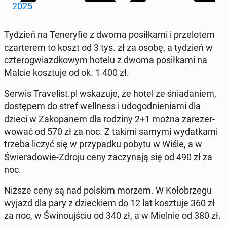
2025
Tydzień na Te­ne­ry­fie z dwoma po­sił­ka­mi i prze­lo­tem
czar­te­rem to koszt od 3 tys. zł za osobę, a tydzień w
czte­ro­gwiazd­ko­wym hotelu z dwoma po­sił­ka­mi na
Malcie kosz­tu­je od ok. 1 400 zł.
Serwis Tra­ve­list.pl wska­zu­je, że hotel ze śnia­da­niem,
do­stę­pem do stref wel­l­ness i udo­god­nie­nia­mi dla
dzieci w Za­ko­pa­nem dla rodziny 2+1 można za­re­zer­
wo­wać od 570 zł za noc. Z takimi samymi wy­dat­ka­mi
trzeba liczyć się w przy­pad­ku pobytu w Wiśle, a w
Świe­ra­do­wie-Zdroju ceny za­czy­na­ją się od 490 zł za
noc.
Niższe ceny są nad polskim morzem. W Ko­ło­brze­gu
wyjazd dla pary z dziec­kiem do 12 lat kosz­tu­je 360 zł
za noc, w Świ­no­uj­ściu od 340 zł, a w Mielnie od 380 zł.