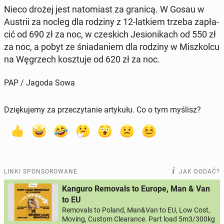
Nieco drożej jest na­to­miast za granicą. W Gosau w
Austrii za nocleg dla rodziny z 12-latkiem trzeba za­pła­
cić od 690 zł za noc, w cze­skich Je­sio­ni­kach od 550 zł
za noc, a pobyt ze śnia­da­niem dla rodziny w Misz­kol­cu
na Wę­grzech kosz­tu­je od 620 zł za noc.
PAP / Jagoda Sowa
Dziękujemy za przeczytanie artykułu. Co o tym myślisz?
LINKI SPONSOROWANE
JAK DODAĆ?
Kanguro Removals to Europe, Man & Van
to EU
Removals to Poland, Man&Van to EU, Low Cost,
Moving, Custom Clearance. Part load 5m3/300kg