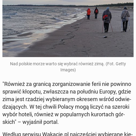
Nad polskie morze warto się wybrać również zimą. (Fot. Getty
Images)
"Również za granicą zor­ga­ni­zo­wa­nie ferii nie powinno
sprawić kłopotu, zwłasz­cza na po­łu­dniu Europy, gdzie
zima jest rza­dziej wy­bie­ra­nym okresem wśród od­wie­
dza­ją­cych. W tej chwili Polacy mogą liczyć na szeroki
wybór hoteli, również w po­pu­lar­nych ku­ror­tach gór­
skich" – wy­ja­śnił portal.
Według serwisu Wakacje.pl naj­czę­ściej wy­bie­ra­ne kie­