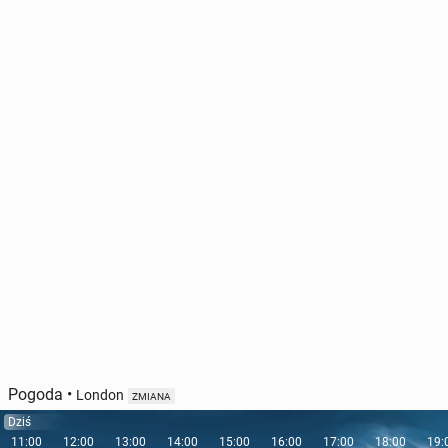
Pogoda
•
London
ZMIANA
Dziś
11:00
12:00
13:00
14:00
15:00
16:00
17:00
18:00
19: