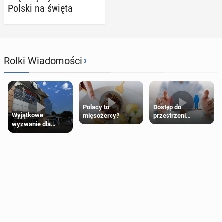
Polski na święta
›
Rolki Wiadomości
Polacy to
Dostęp do
Wyjątkowe
mięsożercy?
przestrzeni
wyzwanie dla
przeznaczonych
posiadaczy kart
dla jednej płci ma
Tesco Clubcard!
opierać się
wyłącznie na płci
biologicznej