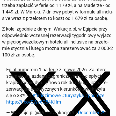
trzeba za­pła­cić w ferie od 1 179 zł, a na Maderze - od
1 449 zł. W Maroku 7-dniowy pobyt w formule all in­c­lu­
si­ve wraz z prze­lo­tem to koszt od 1 679 zł za osobę.
Z kolei zgodnie z danymi Wakacje.pl, w Egipcie przy
od­po­wied­nio wcze­snej re­zer­wa­cji ty­go­dnio­wy wyjazd
w pię­cio­gwiazd­ko­wym hotelu all in­c­lu­si­ve na prze­ło­
mie stycz­nia i lutego można za­re­zer­wo­wać za 2 000-2
100 zł za osobę.
Egipt numerem 1 na ferie zimowe 2026. Za­in­te­re­
so­wa­nie wy­jaz­da­mi za­gra­nicz­ny­mi do cie­płych
krajów rośnie dwu­cy­fro­wo rok do roku, a liczba re­
zer­wa­cji do eg­zo­tycz­nych kie­run­ków zwięk­szy­ła
się o 33% r/r.
#fe­rie­zi­mo­we
#tu­ry­sty­ka
#podróże
https://t.co/SWv6O54KHm
— Wakacje.pl (@Por­tal­Wa­ka­cjePL)
De­cem­ber 29,