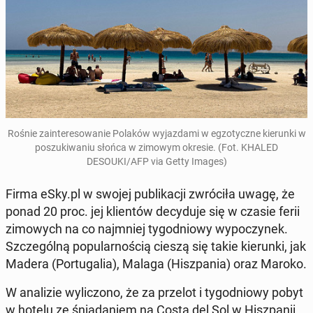
Rośnie za­in­te­re­so­wa­nie Polaków wy­jaz­da­mi w eg­zo­tycz­ne kie­run­ki w
po­szu­ki­wa­niu słońca w zimowym okresie. (Fot. KHALED
DESOUKI/AFP via Getty Images)
Firma eSky.pl w swojej pu­bli­ka­cji zwró­ci­ła uwagę, że
ponad 20 proc. jej klien­tów de­cy­du­je się w czasie ferii
zi­mo­wych na co naj­mniej ty­go­dnio­wy wy­po­czy­nek.
Szcze­gól­ną po­pu­lar­no­ścią cieszą się takie kie­run­ki, jak
Madera (Por­tu­ga­lia), Malaga (Hisz­pa­nia) oraz Maroko.
W ana­li­zie wy­li­czo­no, że za przelot i ty­go­dnio­wy pobyt
w hotelu ze śnia­da­niem na Costa del Sol w Hisz­pa­nii