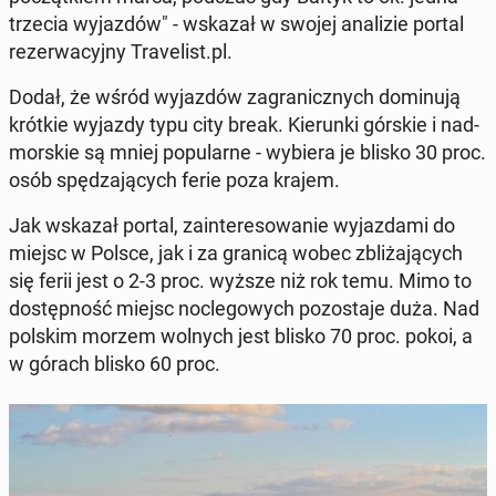
trzecia wy­jaz­dów" - wskazał w swojej ana­li­zie portal
re­zer­wa­cyj­ny Tra­ve­list.pl.
Dodał, że wśród wy­jaz­dów za­gra­nicz­nych do­mi­nu­ją
krótkie wyjazdy typu city break. Kie­run­ki górskie i nad­
mor­skie są mniej po­pu­lar­ne - wybiera je blisko 30 proc.
osób spę­dza­ją­cych ferie poza krajem.
Jak wskazał portal, za­in­te­re­so­wa­nie wy­jaz­da­mi do
miejsc w Polsce, jak i za granicą wobec zbli­ża­ją­cych
się ferii jest o 2-3 proc. wyższe niż rok temu. Mimo to
do­stęp­ność miejsc noc­le­go­wych po­zo­sta­je duża. Nad
polskim morzem wolnych jest blisko 70 proc. pokoi, a
w górach blisko 60 proc.