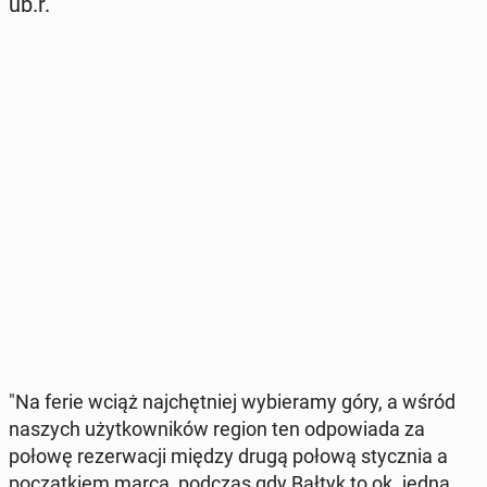
ub.r.
"Na ferie wciąż naj­chęt­niej wy­bie­ra­my góry, a wśród
naszych użyt­kow­ni­ków region ten od­po­wia­da za
połowę re­zer­wa­cji między drugą połową stycz­nia a
po­cząt­kiem marca, podczas gdy Bałtyk to ok. jedna