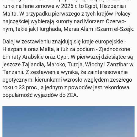
run­ki na ferie zimowe w 2026 r. to Egipt, Hisz­pa­nia i
Malta. W przy­pad­ku pierw­sze­go z tych krajów Polacy
naj­czę­ściej wy­bie­ra­ją kurorty nad Morzem Czer­wo­
nym, takie jak Hur­gha­da, Marsa Alam i Szarm el-Szejk.
Dalej w ze­sta­wie­niu znaj­du­ją się kraje eu­ro­pej­skie -
Hisz­pa­nia oraz Malta, a tuż za podium - Zjed­no­czo­ne
Emiraty Arab­skie oraz Cypr. W pierw­szej dzie­siąt­ce są
jeszcze Taj­lan­dia, Maroko, Turcja, Włochy i Zan­zi­bar w
Tan­za­nii. Z ze­sta­wie­nia wynika, że za­in­te­re­so­wa­nie
ego­tycz­ny­mi kie­run­ka­mi wzrosło wzglę­dem ze­szłe­go
roku o 33 proc., a jednym z powodów jest re­kor­do­wa
po­pu­lar­ność wy­jaz­dów do ZEA.