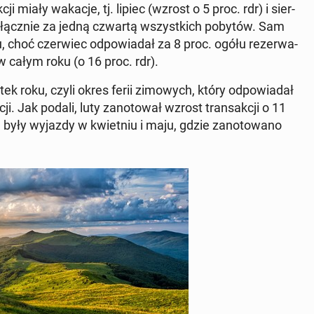
­cji miały wakacje, tj. lipiec (wzrost o 5 proc. rdr) i sier­
­ły łącznie za jedną czwartą wszyst­kich pobytów. Sam
, choć czer­wiec od­po­wia­dał za 8 proc. ogółu re­zer­wa­
 w całym roku (o 16 proc. rdr).
tek roku, czyli okres ferii zi­mo­wych, który od­po­wia­dał
­cji. Jak podali, luty za­no­to­wał wzrost trans­ak­cji o 11
. były wyjazdy w kwiet­niu i maju, gdzie za­no­to­wa­no