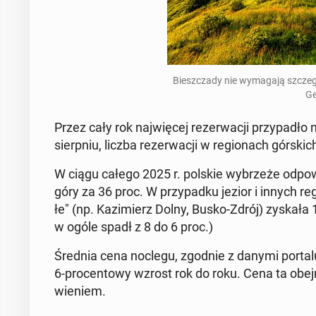
Biesz­cza­dy nie wy­ma­ga­ją szcze­
Ge
Przez cały rok naj­wię­cej re­zer­wa­cji przy­pa­
sierp­niu, liczba re­zer­wa­cji w re­gio­nach gór­
W ciągu całego 2025 r. polskie wy­brze­że od­po­
góry za 36 proc. W przy­pad­ku jezior i innych re­g
łe" (np. Ka­zi­mierz Dolny, Busko-Zdrój) zyskała 12
w ogóle spadł z 8 do 6 proc.)
Średnia cena noclegu, zgodnie z danymi portalu
6-pro­cen­to­wy wzrost rok do roku. Cena ta obej
wie­niem.