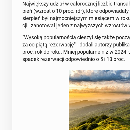
Naj­więk­szy udział w ca­ło­rocz­nej liczbie trans­ak
pień (wzrost o 10 proc. rdr), które od­po­wia­da
sier­pień był naj­moc­niej­szym mie­sią­cem w roku
cji i za­no­to­wał jeden z naj­wyż­szych wzro­stów
"Wysoką po­pu­lar­no­ścią cieszył się także po­czą­
za co piątą re­zer­wa­cję" - dodali autorzy pu­bli­ka
proc. rok do roku. Mniej po­pu­lar­ne niż w 2024 r
spadek re­zer­wa­cji od­po­wied­nio o 5 i 13 proc.