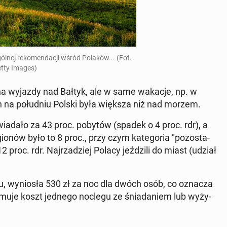
gól­nej re­ko­men­da­cji wśród Polaków... (Fot.
tty Images)
dło na wyjazdy nad Bałtyk, ale w same wakacje, np. w
skich na po­łu­dniu Polski była większa niż nad morzem.
wia­da­ło za 43 proc. pobytów (spadek o 4 proc. rdr), a
io­nów było to 8 proc., przy czym ka­te­go­ria "po­zo­sta­
 proc. rdr. Naj­rza­dziej Polacy jeź­dzi­li do miast (udział
, wy­nio­sła 530 zł za noc dla dwóch osób, co oznacza
­mu­je koszt jednego noclegu ze śnia­da­niem lub wy­ży­