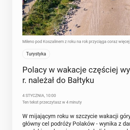
Mileno pod Koszalinem z roku na rok przyciąga coraz więcej
Turystyka
Polacy w wakacje czę­ściej wy­b
r. należał do Bałtyku
4 STYCZNIA, 10:00
Ten tekst przeczytasz w 4 minuty
W mi­ja­ją­cym roku w szczy­cie wakacji góry 
główny cel podróży Polaków - wynika z dan