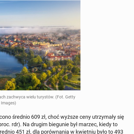
ch za­chwy­ca wielu tu­ry­stów. (Fot. Getty
Images)
łacono średnio 609 zł, choć wyższe ceny utrzy­ma­ły się
roc. rdr). Na drugim bie­gu­nie był marzec, kiedy to
rednio 451 zł, dla po­rów­na­nia w kwiet­niu było to 493