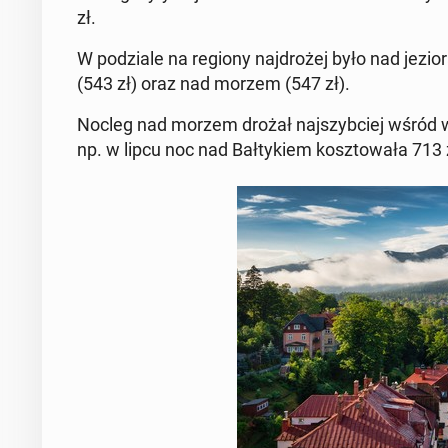
zł.
W po­dzia­le na regiony naj­dro­żej było nad je­zio­
(543 zł) oraz nad morzem (547 zł).
Nocleg nad morzem drożał naj­szyb­ciej wśród wszy
np. w lipcu noc nad Bał­ty­kiem kosz­to­wa­ła 713 