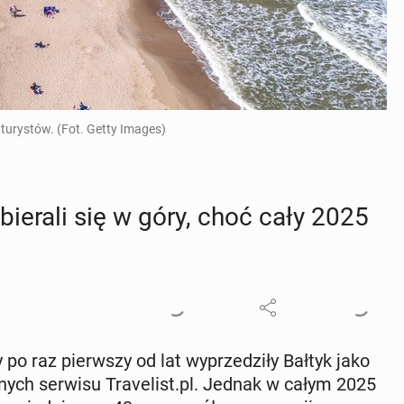
 turystów. (Fot. Getty Images)
ie­ra­li się w góry, choć cały 2025
po raz pierw­szy od lat wy­prze­dzi­ły Bałtyk jako
ych serwisu Tra­ve­list.pl. Jednak w całym 2025