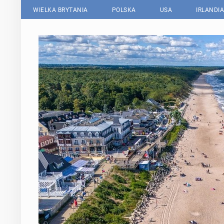
WIELKA BRYTANIA
POLSKA
USA
IRLANDIA