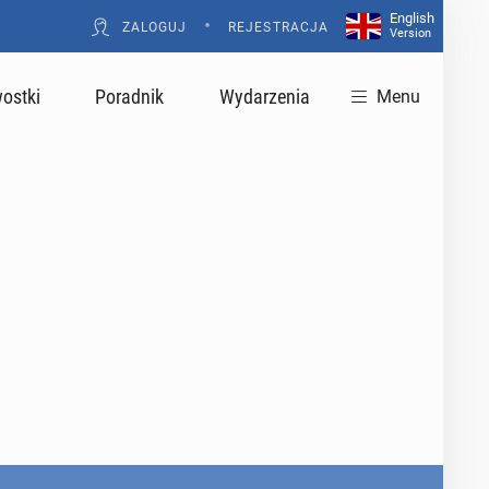
English
•
ZALOGUJ
REJESTRACJA
Version
ostki
Poradnik
Wydarzenia
Menu