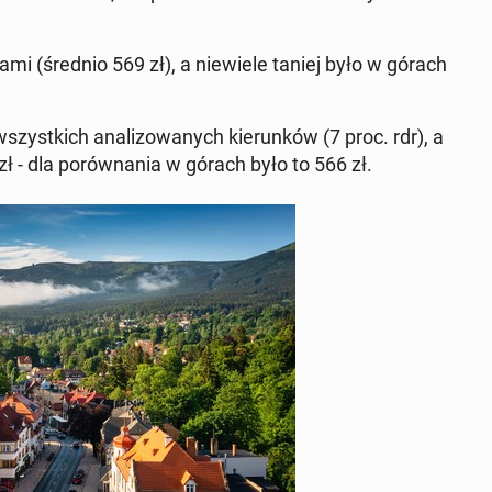
ra­mi (średnio 569 zł), a nie­wie­le taniej było w górach
st­kich ana­li­zo­wa­nych kie­run­ków (7 proc. rdr), a
zł - dla po­rów­na­nia w górach było to 566 zł.