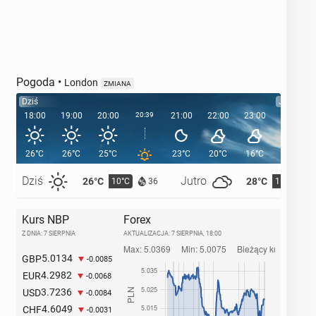
Pogoda
•
London
ZMIANA
Dziś
Jutro
18:00
19:00
20:00
20:39
21:00
22:00
23:00
00:00
26°C
26°C
25°C
23°C
20°C
16°C
15°C
Dziś
Jutro
26°C
28°C
10°C
11°C
36
Kurs NBP
Forex
Z DNIA: 7 SIERPNIA
AKTUALIZACJA:
7 SIERPNIA, 18:00
5.0134
GBP
-0.0085
4.2982
EUR
-0.0068
3.7236
USD
-0.0084
4.6049
CHF
-0.0031