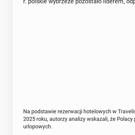
r. polskie wy­brze­że po­zo­sta­ło liderem, od­
Na pod­sta­wie re­zer­wa­cji ho­te­lo­wych w Tra­ve­
2025 roku, autorzy analizy wska­za­li, że Pola
urlo­po­wych.