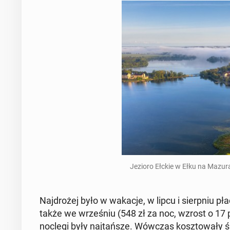
Jezioro Ełckie w Ełku na Ma­zu­ra
Naj­dro­żej było w wakacje, w lipcu i sierp­niu p
także we wrze­śniu (548 zł za noc, wzrost o 17 p
noclegi były naj­tań­sze. Wówczas kosz­to­wa­ły ś