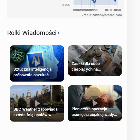
Źródło: currencybeacon.com
›
Rolki Wiadomości
Zasiłki dla osób
cierpiących na
Sztuczna inteligencja
schorzenia psychiczne
próbowała oszukać
człowieka
Pionierska operacja
BBC Weather zapowiada
usunięcia ciężkiej wady
szóstą falę upałów w
wrodzonej płodu w łonie
Londynie
matki