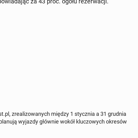
po­wia­da­jąc za 43 proc. ogółu re­zer­wa­cji.
list.pl, zre­ali­zo­wa­nych między 1 stycz­nia a 31 grudnia
cy planują wyjazdy głównie wokół klu­czo­wych okresów