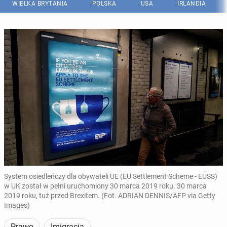
WIELKA BRYTANIA
POLSKA
USA
IRLANDIA
System osiedleńczy dla obywateli UE (EU Settlement Scheme - EUSS)
w UK został w pełni uruchomiony 30 marca 2019 roku. 30 marca
2019 roku, tuż przed Brexitem. (Fot. ADRIAN DENNIS/AFP via Getty
Images)
Prawo
Imigracja