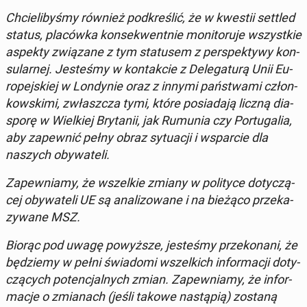
Chcie­li­by­śmy również pod­kre­ślić, że w kwestii settled
status, pla­ców­ka kon­se­kwent­nie mo­ni­to­ru­je wszyst­kie
aspekty zwią­za­ne z tym sta­tu­sem z per­spek­ty­wy kon­
su­lar­nej. Je­ste­śmy w kon­tak­cie z De­le­ga­tu­rą Unii Eu­
ro­pej­skiej w Lon­dy­nie oraz z innymi pań­stwa­mi człon­
kow­ski­mi, zwłasz­cza tymi, które po­sia­da­ją liczną dia­
spo­rę w Wiel­kiej Bry­ta­nii, jak Rumunia czy Por­tu­ga­lia,
aby za­pew­nić pełny obraz sy­tu­acji i wspar­cie dla
naszych oby­wa­te­li.
Za­pew­nia­my, że wszel­kie zmiany w po­li­ty­ce do­ty­czą­
cej oby­wa­te­li UE są ana­li­zo­wa­ne i na bieżąco prze­ka­
zy­wa­ne MSZ.
Biorąc pod uwagę po­wyż­sze, je­ste­śmy prze­ko­na­ni, że
bę­dzie­my w pełni świa­do­mi wszel­kich in­for­ma­cji do­ty­
czą­cych po­ten­cjal­nych zmian. Za­pew­nia­my, że in­for­
ma­cje o zmia­nach (jeśli takowe na­stą­pią) zostaną