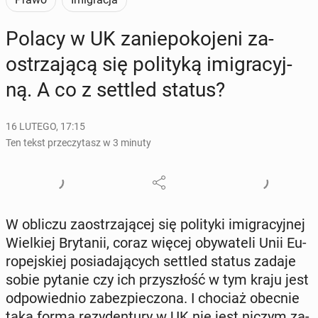
Polacy w UK za­nie­po­ko­je­ni za­
ostrza­ją­cą się po­li­ty­ką imi­gra­cyj­
ną. A co z settled status?
16 LUTEGO, 17:15
Ten tekst przeczytasz w 3 minuty
W obliczu za­ostrza­ją­cej się po­li­ty­ki imi­gra­cyj­nej
Wiel­kiej Bry­ta­nii, coraz więcej oby­wa­te­li Unii Eu­
ro­pej­skiej po­sia­da­ją­cych settled status zadaje
sobie pytanie czy ich przy­szłość w tym kraju jest
od­po­wied­nio za­bez­pie­czo­na. I chociaż obecnie
taka forma re­zy­den­tu­ry w UK nie jest niczym za­