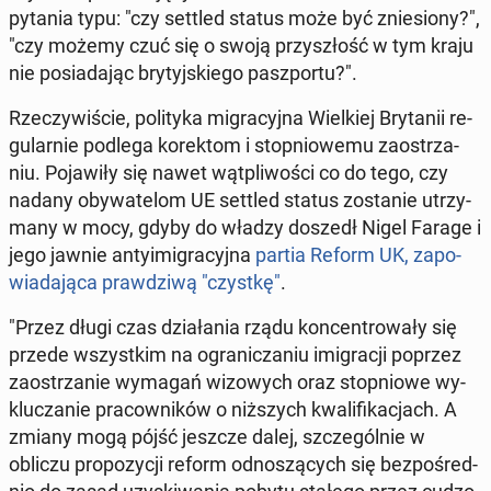
pytania typu: "czy settled status może być znie­sio­ny?",
"czy możemy czuć się o swoją przy­szłość w tym kraju
nie po­sia­da­jąc bry­tyj­skie­go pasz­por­tu?".
Rze­czy­wi­ście, po­li­ty­ka mi­gra­cyj­na Wiel­kiej Bry­ta­nii re­
gu­lar­nie podlega ko­rek­tom i stop­nio­we­mu za­ostrza­
niu. Po­ja­wi­ły się nawet wąt­pli­wo­ści co do tego, czy
nadany oby­wa­te­lom UE settled status zo­sta­nie utrzy­
ma­ny w mocy, gdyby do władzy doszedł Nigel Farage i
jego jawnie an­ty­imi­gra­cyj­na
partia Reform UK, za­po­
wia­da­ją­ca praw­dzi­wą "czystkę"
.
"Przez długi czas dzia­ła­nia rządu kon­cen­tro­wa­ły się
przede wszyst­kim na ogra­ni­cza­niu imi­gra­cji poprzez
za­ostrza­nie wymagań wi­zo­wych oraz stop­nio­we wy­
klu­cza­nie pra­cow­ni­ków o niż­szych kwa­li­fi­ka­cjach. A
zmiany mogą pójść jeszcze dalej, szcze­gól­nie w
obliczu pro­po­zy­cji reform od­no­szą­cych się bez­po­śred­