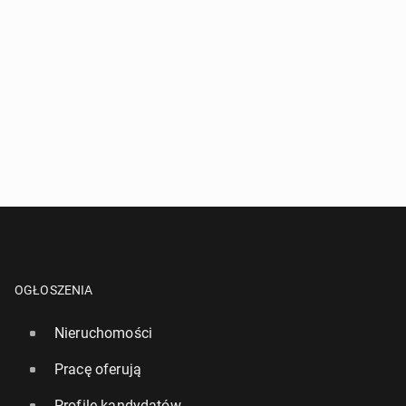
OGŁOSZENIA
Nieruchomości
Pracę oferują
Profile kandydatów