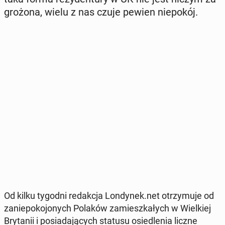
gro­żo­na, wielu z nas czuje pewien nie­po­kój.
Od kilku tygodni re­dak­cja Lon­dy­nek.net otrzy­mu­je od
za­nie­po­ko­jo­nych Polaków za­miesz­ka­łych w Wiel­kiej
Bry­ta­nii i po­sia­da­ją­cych statusu osie­dle­nia liczne