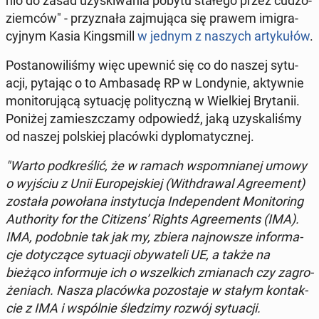
nio do zasad uzy­ski­wa­nia pobytu stałego przez cu­dzo­
ziem­ców" - przy­zna­ła zaj­mu­ją­ca się prawem imi­gra­
cyj­nym Kasia King­smill
w jednym z naszych ar­ty­ku­łów
.
Po­sta­no­wi­li­śmy więc upewnić się co do naszej sy­tu­
acji, pytając o to Am­ba­sa­dę RP w Lon­dy­nie, ak­tyw­nie
mo­ni­to­ru­ją­cą sy­tu­ację po­li­tycz­ną w Wiel­kiej Bry­ta­nii.
Poniżej za­miesz­cza­my od­po­wiedź, jaką uzy­ska­li­śmy
od naszej pol­skiej pla­ców­ki dy­plo­ma­tycz­nej.
"Warto pod­kre­ślić, że w ramach wspo­mnia­nej umowy
o wyjściu z Unii Eu­ro­pej­skiej (Wi­th­dra­wal Agre­ement)
została po­wo­ła­na in­sty­tu­cja In­de­pen­dent Mo­ni­to­ring
Au­tho­ri­ty for the Ci­ti­zens’ Rights Agre­ements (IMA).
IMA, po­dob­nie tak jak my, zbiera naj­now­sze in­for­ma­
cje do­ty­czą­ce sy­tu­acji oby­wa­te­li UE, a także na
bieżąco in­for­mu­je ich o wszel­kich zmia­nach czy za­gro­
że­niach. Nasza pla­ców­ka po­zo­sta­je w stałym kon­tak­
cie z IMA i wspól­nie śle­dzi­my rozwój sy­tu­acji.