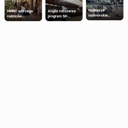
Najlepsze
HMRC ostrzega
Anglia rozszerza
nadmorskie
rodziców
program 50-
miasteczko blisko
pobierających Child
procentowych
Londynu
Benefit. Mogą być
zniżek kolejowych
zobowiązani do
na 18-latków
zwrotu zasiłku