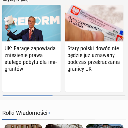
UK: Farage za­po­wia­da
Stary polski dowód nie
znie­sie­nie prawa
będzie już uzna­wa­ny
stałego pobytu dla imi­
podczas prze­kra­cza­nia
gran­tów
granicy UK
›
Rolki Wiadomości