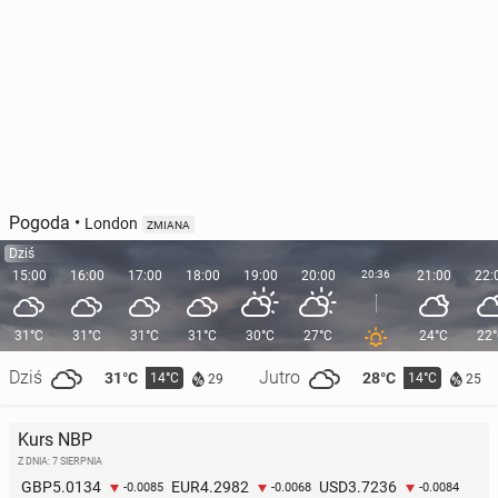
Pogoda
•
London
ZMIANA
Dziś
15:00
16:00
17:00
18:00
19:00
20:00
20:36
21:00
22:
31°C
31°C
31°C
31°C
30°C
27°C
24°C
22
Dziś
Jutro
31°C
28°C
14°C
14°C
29
25
Kurs NBP
Z DNIA: 7 SIERPNIA
5.0134
4.2982
3.7236
GBP
EUR
USD
-0.0085
-0.0068
-0.0084