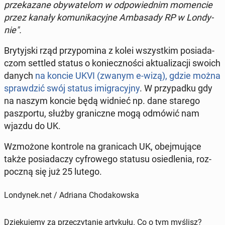
prze­ka­za­ne oby­wa­te­lom w od­po­wied­nim mo­men­cie
przez kanały ko­mu­ni­ka­cyj­ne Am­ba­sa­dy RP w Lon­dy­
nie".
Bry­tyj­ski rząd przy­po­mi­na z kolei wszyst­kim po­sia­da­
czom settled status o ko­niecz­no­ści ak­tu­ali­za­cji swoich
danych
na koncie UKVI (zwanym e-wizą), gdzie można
spraw­dzić swój status imi­gra­cyj­ny
. W przy­pad­ku gdy
na naszym koncie będą widnieć np. dane starego
pasz­por­tu, służby gra­nicz­ne mogą odmówić nam
wjazdu do UK.
Wzmo­żo­ne kon­tro­le na gra­ni­cach UK, obej­mu­ją­ce
także po­sia­da­czy cy­fro­we­go statusu osie­dle­nia, roz­
pocz­ną się już 25 lutego.
Londynek.net / Adriana Chodakowska
Dziękujemy za przeczytanie artykułu. Co o tym myślisz?