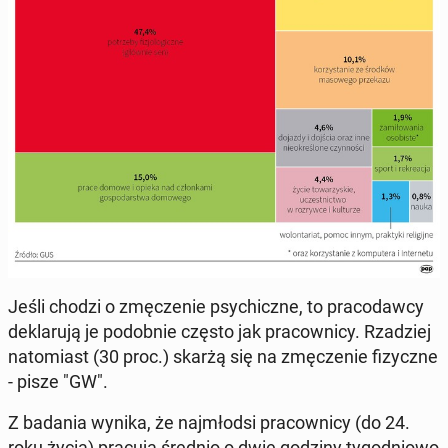
Jeśli chodzi o zmę­cze­nie psy­chicz­ne, to pra­co­daw­cy
de­kla­ru­ją je po­dob­nie często jak pra­cow­ni­cy. Rza­dziej
na­to­miast (30 proc.) skarżą się na zmę­cze­nie fi­zycz­ne
- pisze "GW".
Z badania wynika, że naj­młod­si pra­cow­ni­cy (do 24.
roku życia) pracują średnio o dwie godziny ty­go­dnio­wo