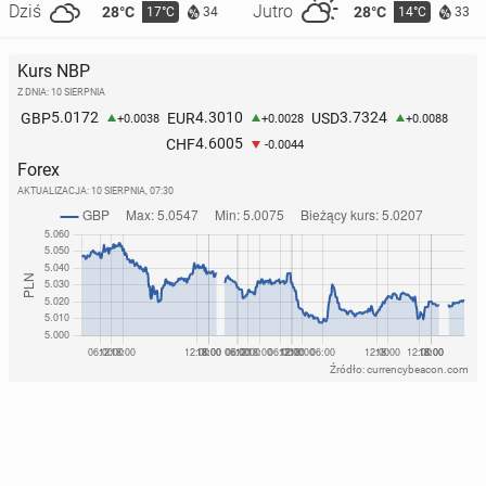
Dziś
Jutro
28°C
28°C
17°C
14°C
34
33
Kurs NBP
Z DNIA: 10 SIERPNIA
5.0172
4.3010
3.7324
GBP
EUR
USD
+0.0038
+0.0028
+0.0088
4.6005
CHF
-0.0044
Forex
AKTUALIZACJA:
10 SIERPNIA, 07:30
Źródło: currencybeacon.com