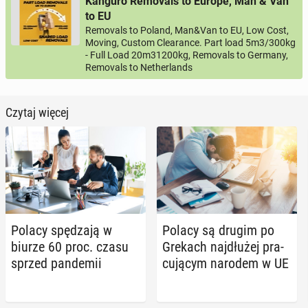
Kanguro Removals to Europe, Man & Van
to EU
Removals to Poland, Man&Van to EU, Low Cost,
Moving, Custom Clearance. Part load 5m3/300kg
- Full Load 20m31200kg, Removals to Germany,
Removals to Netherlands
Czytaj więcej
Polacy spę­dza­ją w
Polacy są drugim po
biurze 60 proc. czasu
Grekach naj­dłu­żej pra­
sprzed pan­de­mii
cu­ją­cym narodem w UE