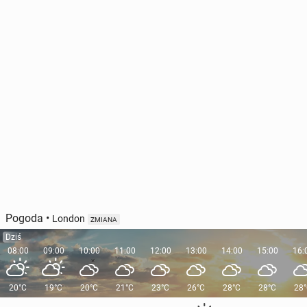
Pogoda
•
London
ZMIANA
Dziś
08:00
09:00
10:00
11:00
12:00
13:00
14:00
15:00
16:
20°C
19°C
20°C
21°C
23°C
26°C
28°C
28°C
28