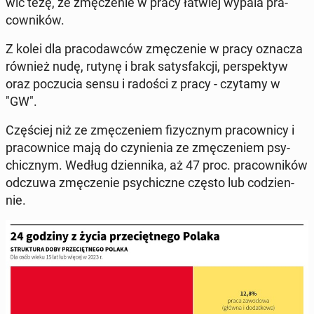
wić tezę, że zmę­cze­nie w pracy łatwiej wypala pra­
cow­ni­ków.
Z kolei dla pra­co­daw­ców zmę­cze­nie w pracy oznacza
również nudę, rutynę i brak sa­tys­fak­cji, per­spek­tyw
oraz po­czu­cia sensu i radości z pracy - czytamy w
"GW".
Czę­ściej niż ze zmę­cze­niem fi­zycz­nym pra­cow­ni­cy i
pra­cow­ni­ce mają do czy­nie­nia ze zmę­cze­niem psy­
chicz­nym. Według dzien­ni­ka, aż 47 proc. pra­cow­ni­ków
odczuwa zmę­cze­nie psy­chicz­ne często lub co­dzien­
nie.