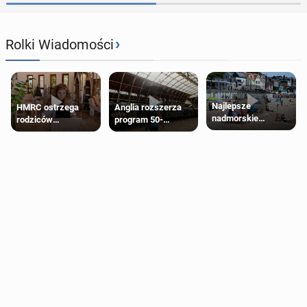
›
Rolki Wiadomości
Najlepsze
HMRC ostrzega
Anglia rozszerza
nadmorskie
rodziców
program 50-
miasteczko blisko
pobierających Child
procentowych
Londynu
Benefit. Mogą być
zniżek kolejowych
zobowiązani do
na 18-latków
zwrotu zasiłku