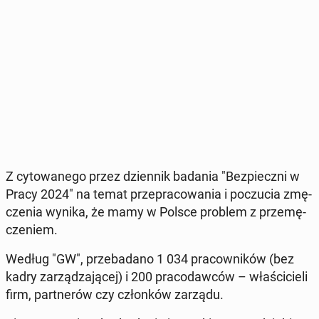
Z cy­to­wa­ne­go przez dzien­nik badania "Bez­piecz­ni w
Pracy 2024" na temat prze­pra­co­wa­nia i po­czu­cia zmę­
cze­nia wynika, że mamy w Polsce problem z prze­mę­
cze­niem.
Według "GW", prze­ba­da­no 1 034 pra­cow­ni­ków (bez
kadry za­rzą­dza­ją­cej) i 200 pra­co­daw­ców – wła­ści­cie­li
firm, part­ne­rów czy człon­ków zarządu.