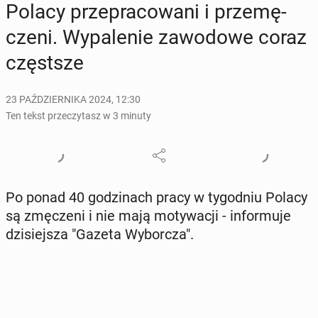
Polacy prze­pra­co­wa­ni i prze­mę­
cze­ni. Wy­pa­le­nie za­wo­do­we coraz
częst­sze
23 PAŹDZIERNIKA 2024, 12:30
Ten tekst przeczytasz w 3 minuty
Po ponad 40 go­dzi­nach pracy w ty­go­dniu Polacy
są zmę­cze­ni i nie mają mo­ty­wa­cji - in­for­mu­je
dzi­siej­sza "Gazeta Wy­bor­cza".