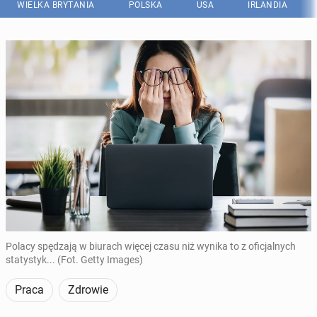
WIELKA BRYTANIA
POLSKA
USA
IRLANDIA
Polacy spędzają w biurach więcej czasu niż wynika to z oficjalnych
statystyk... (Fot. Getty Images)
Praca
Zdrowie