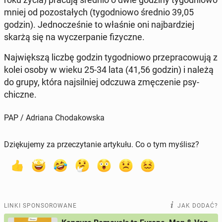
mniej od po­zo­sta­łych (ty­go­dnio­wo średnio 39,05
godzin). Jed­no­cze­śnie to właśnie oni naj­bar­dziej
skarżą się na wy­czer­pa­nie fi­zycz­ne.
Naj­więk­szą liczbę godzin ty­go­dnio­wo prze­pra­co­wu­ją z
kolei osoby w wieku 25-34 lata (41,56 godzin) i należą
do grupy, która naj­sil­niej odczuwa zmę­cze­nie psy­
chicz­ne.
PAP / Adriana Chodakowska
Dziękujemy za przeczytanie artykułu. Co o tym myślisz?
LINKI SPONSOROWANE
JAK DODAĆ?