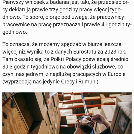
Pierw­szy wniosek z badania jest taki, że przed­się­bior­
cy de­kla­ru­ją prawie trzy godziny pracy więcej ty­go­
dnio­wo. To sporo, biorąc pod uwagę, że pra­cow­ni­cy i
pra­cow­ni­ce na pracę prze­zna­cza­li prawie 41 godzin ty­
go­dnio­wo.
To oznacza, że możemy spędzać w biurze jeszcze
więcej niż wynika to z danych Eu­ro­sta­tu za 2023 rok.
Tam okazało się, że Polki i Polacy po­świę­ca­ją średnio
39,3 godzin ty­go­dnio­wo na obo­wiąz­ki służ­bo­we, co
czyni nas jednymi z naj­dłu­żej pra­cu­ją­cych w Europie
(wy­prze­da­ją nas jedynie Grecy i Rumuni).