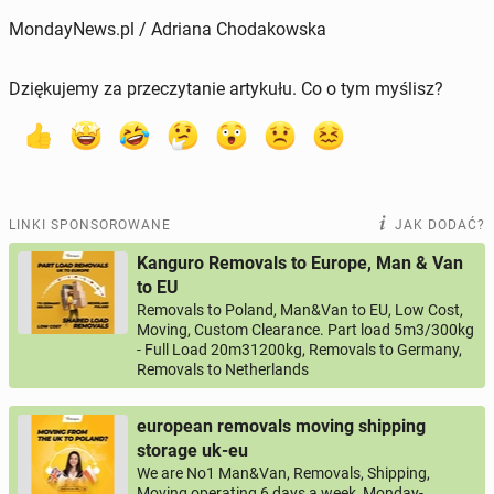
MondayNews.pl / Adriana Chodakowska
Dziękujemy za przeczytanie artykułu. Co o tym myślisz?
LINKI SPONSOROWANE
JAK DODAĆ?
Kanguro Removals to Europe, Man & Van
to EU
Removals to Poland, Man&Van to EU, Low Cost,
Moving, Custom Clearance. Part load 5m3/300kg
- Full Load 20m31200kg, Removals to Germany,
Removals to Netherlands
european removals moving shipping
storage uk-eu
We are No1 Man&Van, Removals, Shipping,
Moving operating 6 days a week, Monday-