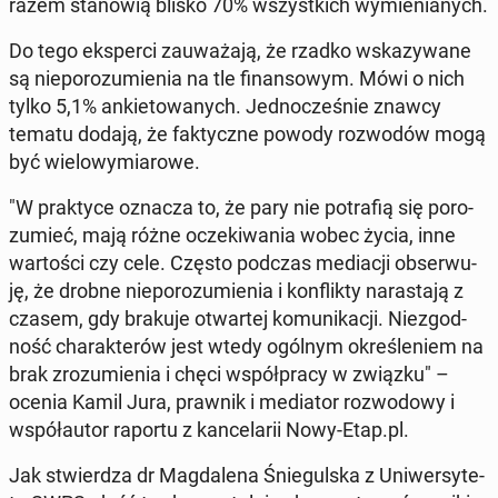
razem sta­no­wią blisko 70% wszyst­kich wy­mie­nia­nych.
Do tego eks­per­ci za­uwa­ża­ją, że rzadko wska­zy­wa­ne
są nie­po­ro­zu­mie­nia na tle fi­nan­so­wym. Mówi o nich
tylko 5,1% an­kie­to­wa­nych. Jed­no­cze­śnie znawcy
tematu dodają, że fak­tycz­ne powody roz­wo­dów mogą
być wie­lo­wy­mia­ro­we.
"W prak­ty­ce oznacza to, że pary nie po­tra­fią się po­ro­
zu­mieć, mają różne ocze­ki­wa­nia wobec życia, inne
war­to­ści czy cele. Często podczas me­dia­cji ob­ser­wu­
ję, że drobne nie­po­ro­zu­mie­nia i kon­flik­ty na­ra­sta­ją z
czasem, gdy brakuje otwar­tej ko­mu­ni­ka­cji. Nie­zgod­
ność cha­rak­te­rów jest wtedy ogólnym okre­śle­niem na
brak zro­zu­mie­nia i chęci współ­pra­cy w związku" –
ocenia Kamil Jura, prawnik i me­dia­tor roz­wo­do­wy i
współ­au­tor raportu z kan­ce­la­rii Nowy-Etap.pl.
Jak stwier­dza dr Mag­da­le­na Śnie­gul­ska z Uni­wer­sy­te­