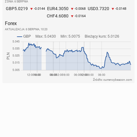
Z DNIA: 6 SIERPNIA
5.0219
4.3050
3.7320
GBP
EUR
USD
-0.0144
-0.0068
-0.0148
4.6080
CHF
-0.0164
Forex
AKTUALIZACJA:
6 SIERPNIA, 10:20
Źródło: currencybeacon.com