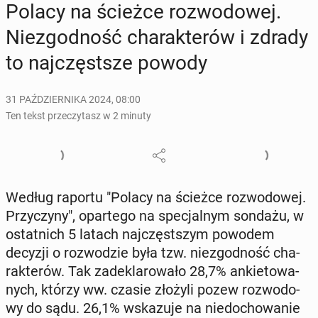
Polacy na ścieżce roz­wo­do­wej.
Nie­zgod­ność cha­rak­te­rów i zdrady
to naj­częst­sze powody
31 PAŹDZIERNIKA 2024, 08:00
Ten tekst przeczytasz w 2 minuty
Według raportu "Polacy na ścieżce roz­wo­do­wej.
Przy­czy­ny", opar­te­go na spe­cjal­nym sondażu, w
ostat­nich 5 latach naj­częst­szym powodem
decyzji o roz­wo­dzie była tzw. nie­zgod­ność cha­
rak­te­rów. Tak za­de­kla­ro­wa­ło 28,7% an­kie­to­wa­
nych, którzy ww. czasie złożyli pozew roz­wo­do­
wy do sądu. 26,1% wska­zu­je na nie­do­cho­wa­nie