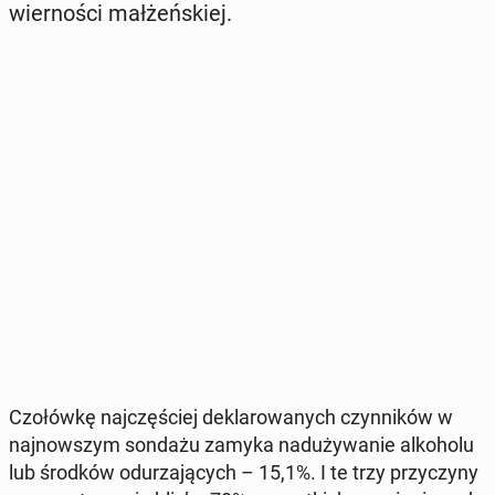
wier­no­ści mał­żeń­skiej.
Czo­łów­kę naj­czę­ściej de­kla­ro­wa­nych czyn­ni­ków w
naj­now­szym sondażu zamyka nad­uży­wa­nie al­ko­ho­lu
lub środków odu­rza­ją­cych – 15,1%. I te trzy przy­czy­ny