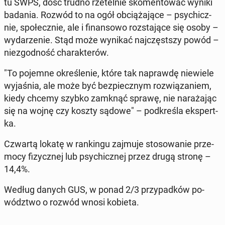
tu SWPS, dość trudno rze­tel­nie sko­men­to­wać wyniki
badania. Rozwód to na ogół ob­cią­ża­ją­ce – psy­chicz­
nie, spo­łecz­nie, ale i fi­nan­so­wo roz­sta­ją­ce się osoby –
wy­da­rze­nie. Stąd może wynikać naj­częst­szy powód –
nie­zgod­ność cha­rak­te­rów.
"To pojemne okre­śle­nie, które tak na­praw­dę nie­wie­le
wy­ja­śnia, ale może być bez­piecz­nym roz­wią­za­niem,
kiedy chcemy szybko zamknąć sprawę, nie na­ra­ża­jąc
się na wojnę czy koszty sądowe" – pod­kre­śla eks­pert­
ka.
Czwartą lokatę w ran­kin­gu zajmuje sto­so­wa­nie prze­
mo­cy fi­zycz­nej lub psy­chicz­nej przez drugą stronę –
14,4%.
Według danych GUS, w ponad 2/3 przy­pad­ków po­
wódz­two o rozwód wnosi kobieta.