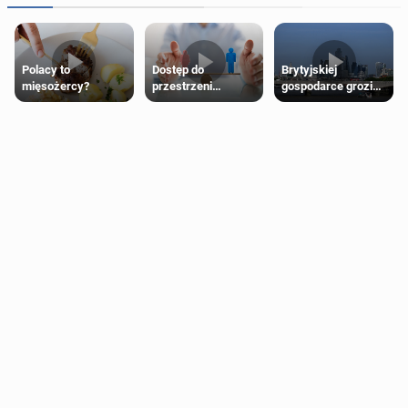
Polacy to
Dostęp do
Brytyjskiej
mięsożercy?
przestrzeni
gospodarce grozi
przeznaczonych
recesja, jeśli
dla jednej płci ma
kryzys na Bliskim
opierać się
Wschodzie się
wyłącznie na płci
przedłuży
biologicznej