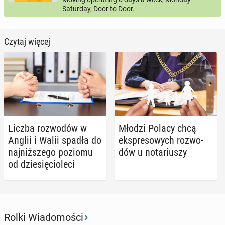
Saturday, Door to Door.
Czytaj więcej
Liczba roz­wo­dów w
Młodzi Polacy chcą
Anglii i Walii spadła do
eks­pre­so­wych roz­wo­
naj­niż­sze­go poziomu
dów u no­ta­riu­szy
od dzie­się­cio­le­ci
›
Rolki Wiadomości