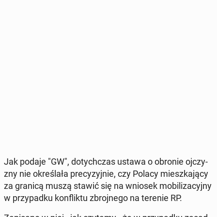
Jak podaje "GW", do­tych­czas ustawa o obronie oj­czy­
zny nie okre­śla­ła pre­cy­zyj­nie, czy Polacy miesz­ka­ją­cy
za granicą muszą stawić się na wniosek mo­bi­li­za­cyj­ny
w przy­pad­ku kon­flik­tu zbroj­ne­go na terenie RP.