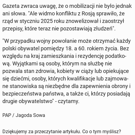
Gazeta zwraca uwagę, że o mo­bi­li­za­cji nie było jednak
ani słowa. "Ale widmo kon­flik­tu z Rosją spra­wi­ło, że
rząd w stycz­niu 2025 roku zno­we­li­zo­wał i za­ostrzył
prze­pi­sy, które teraz nie po­zo­sta­wia­ją złudzeń".
"W przy­pad­ku wojny po­wo­ła­nie może otrzy­mać każdy
polski oby­wa­tel po­mię­dzy 18. a 60. rokiem życia. Bez
względu na kraj za­miesz­ka­nia i re­zy­den­cję po­dat­ko­
wą. Wy­jąt­ka­mi są osoby, którym na służbę nie
pozwala stan zdrowia, kobiety w ciąży lub opie­ku­ją­ce
się dziećmi, osoby, których kwa­li­fi­ka­cje lub zaj­mo­wa­
ne sta­no­wi­ska są nie­zbęd­ne dla za­pew­nie­nia obrony i
bez­pie­czeń­stwa państwa, a także ci, którzy po­sia­da­ją
drugie oby­wa­tel­stwo" - czytamy.
PAP / Jagoda Sowa
Dziękujemy za przeczytanie artykułu. Co o tym myślisz?