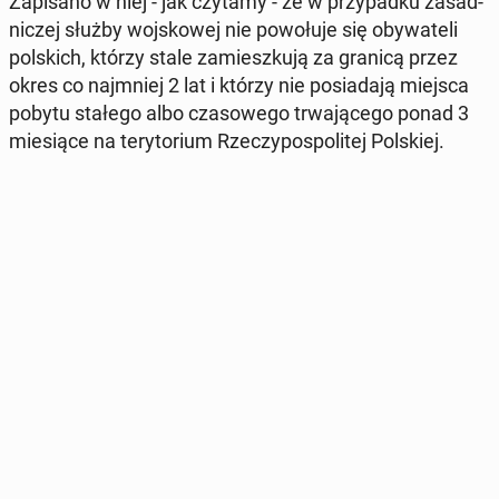
Za­pi­sa­no w niej - jak czytamy - że w przy­pad­ku za­sad­
ni­czej służby woj­sko­wej nie po­wo­łu­je się oby­wa­te­li
pol­skich, którzy stale za­miesz­ku­ją za granicą przez
okres co naj­mniej 2 lat i którzy nie po­sia­da­ją miejsca
pobytu stałego albo cza­so­we­go trwa­ją­ce­go ponad 3
mie­sią­ce na te­ry­to­rium Rze­czy­po­spo­li­tej Pol­skiej.