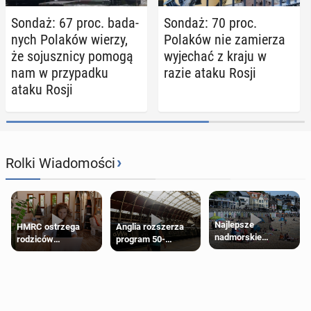
Sondaż: 67 proc. ba­da­
Sondaż: 70 proc.
nych Polaków wierzy,
Polaków nie za­mie­rza
że so­jusz­ni­cy pomogą
wy­je­chać z kraju w
nam w przy­pad­ku
razie ataku Rosji
ataku Rosji
›
Rolki Wiadomości
Najlepsze
HMRC ostrzega
Anglia rozszerza
nadmorskie
rodziców
program 50-
miasteczko blisko
pobierających Child
procentowych
Londynu
Benefit. Mogą być
zniżek kolejowych
zobowiązani do
na 18-latków
zwrotu zasiłku