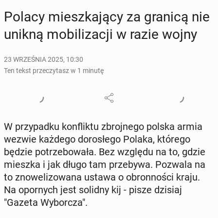
Polacy miesz­ka­ją­cy za granicą nie
unikną mo­bi­li­za­cji w razie wojny
23 WRZEŚNIA 2025, 10:30
Ten tekst przeczytasz w 1 minutę
W przy­pad­ku kon­flik­tu zbroj­ne­go polska armia
wezwie każdego do­ro­słe­go Polaka, którego
będzie po­trze­bo­wa­ła. Bez względu na to, gdzie
mieszka i jak długo tam prze­by­wa. Pozwala na
to zno­we­li­zo­wa­na ustawa o obron­no­ści kraju.
Na opor­nych jest solidny kij - pisze dzisiaj
"Gazeta Wy­bor­cza".