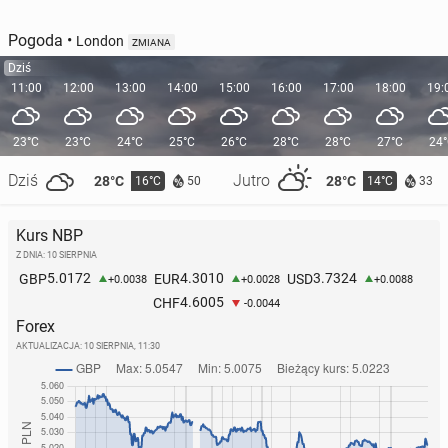
Pogoda
•
London
ZMIANA
Dziś
11:00
12:00
13:00
14:00
15:00
16:00
17:00
18:00
19:
23°C
23°C
24°C
25°C
26°C
28°C
28°C
27°C
24
Dziś
Jutro
28°C
28°C
16°C
14°C
50
33
Kurs NBP
Z DNIA: 10 SIERPNIA
5.0172
4.3010
3.7324
GBP
EUR
USD
+0.0038
+0.0028
+0.0088
4.6005
CHF
-0.0044
Forex
AKTUALIZACJA:
10 SIERPNIA, 11:30