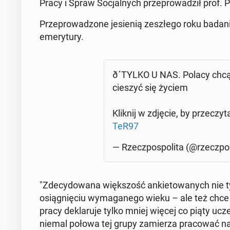
Pracy i Spraw So­cjal­nych prze­pro­wa­dził prof. Pio
Prze­pro­wa­dzo­ne je­sie­nią ze­szłe­go roku badan
eme­ry­tu­ry.
ð´TYL­KO U NAS. Polacy chcą 
cieszyć się życiem
Kliknij w zdjęcie, by prze­czy­ta
TeR97
— Rzecz­po­spo­li­ta (@rzecz­po­s
"Zde­cy­do­wa­na więk­szość an­kie­to­wa­nych nie t
osią­gnię­ciu wy­ma­ga­ne­go wieku – ale też chce
pracy de­kla­ru­je tylko mniej więcej co piąty ucz
niemal połowa tej grupy za­mie­rza pra­co­wać na e