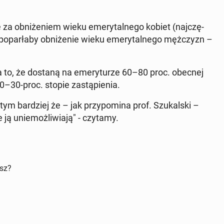
za ob­ni­że­niem wieku eme­ry­tal­ne­go kobiet (naj­czę­
o­par­ła­by ob­ni­że­nie wieku eme­ry­tal­ne­go męż­czyzn –
a to, że dostaną na eme­ry­tu­rze 60–80 proc. obecnej
–30-proc. stopie za­stą­pie­nia.
m bar­dziej że – jak przy­po­mi­na prof. Szu­kal­ski –
 ją unie­moż­li­wia­ją" - czytamy.
isz?