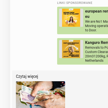
LINKI SPONSOROWANE
european rem
eu
We are No1 Man
Moving operati
to Door.
Kanguro Remo
Removals to Po
Custom Clearan
20m31200kg, R
Netherlands
Czytaj więcej