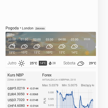
Pogoda
•
London
ZMIANA
Jutro
00:00
01:00
02:00
03:00
04:00
05:00
05:33
06:00
15°C
15°C
15°C
15°C
15°C
14°C
14°C
Jutro
Sobota
25°C
29°C
14°C
14°C
28
Kurs NBP
Forex
Z DNIA: 6 SIERPNIA
AKTUALIZACJA:
6 SIERPNIA, 23:10
5.0219
GBP
-0.0144
4.3050
EUR
-0.0068
3.7320
USD
-0.0148
4.6080
CHF
-0.0164