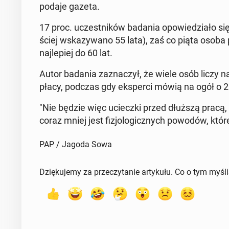
podaje gazeta.
17 proc. uczest­ni­ków badania opo­wie­dzia­ło się 
ściej wska­zy­wa­no 55 lata), zaś co piąta osoba p
naj­le­piej do 60 lat.
Autor badania za­zna­czył, że wiele osób liczy n
płacy, podczas gdy eks­per­ci mówią na ogół o 20
"Nie będzie więc uciecz­ki przed dłuższą pracą, ty
coraz mniej jest fi­zjo­lo­gicz­nych powodów, które
PAP / Jagoda Sowa
Dziękujemy za przeczytanie artykułu. Co o tym myśl