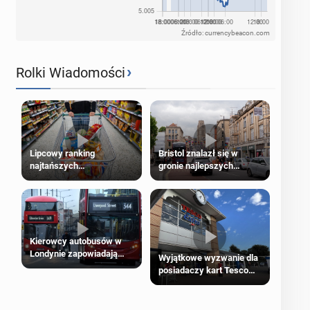
Źródło: currencybeacon.com
›
Rolki Wiadomości
Lipcowy ranking
Bristol znalazł się w
najtańszych
gronie najlepszych
supermarketów
kierunków podróży na
świecie
Kierowcy autobusów w
Londynie zapowiadają
Wyjątkowe wyzwanie dla
strajki
posiadaczy kart Tesco
Clubcard!