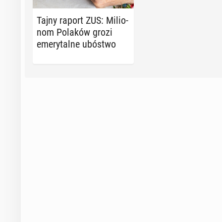
Tajny raport ZUS: Mi­lio­
nom Polaków grozi
eme­ry­tal­ne ubóstwo