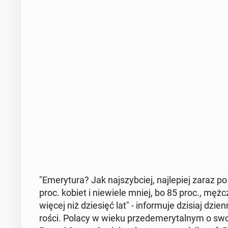
"Eme­ry­tu­ra? Jak naj­szyb­ciej, naj­le­piej zaraz 
proc. kobiet i nie­wie­le mniej, bo 85 proc., męż­
więcej niż dzie­sięć lat" - in­for­mu­je dzisiaj dzie
ro­ści. Polacy w wieku przed­eme­ry­tal­nym o swoje