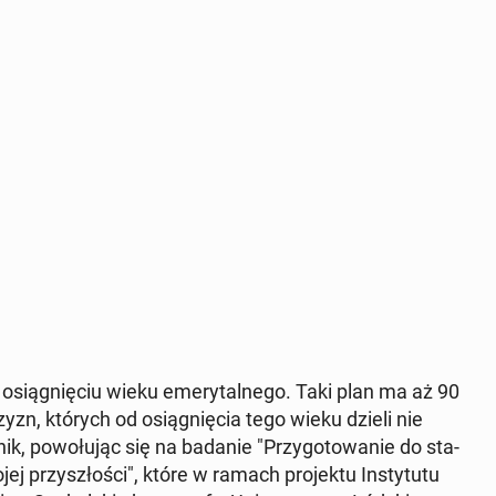
po osią­gnię­ciu wieku eme­ry­tal­ne­go. Taki plan ma aż 90
czyzn, których od osią­gnię­cia tego wieku dzieli nie
n­nik, po­wo­łu­jąc się na badanie "Przy­go­to­wa­nie do sta­
j przy­szło­ści", które w ramach pro­jek­tu In­sty­tu­tu