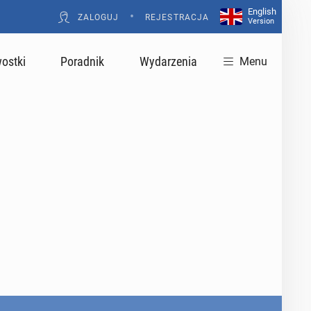
English
•
ZALOGUJ
REJESTRACJA
Version
ostki
Poradnik
Wydarzenia
Menu