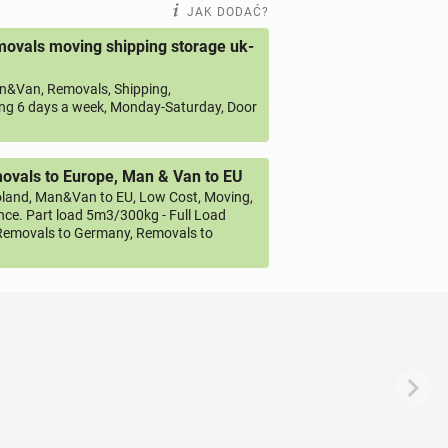
JAK DODAĆ?
ovals moving shipping storage uk-
&Van, Removals, Shipping,
ng 6 days a week, Monday-Saturday, Door
vals to Europe, Man & Van to EU
land, Man&Van to EU, Low Cost, Moving,
ce. Part load 5m3/300kg - Full Load
emovals to Germany, Removals to