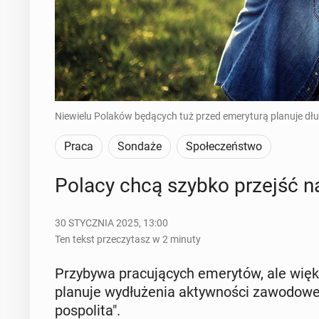
Niewielu Polaków będących tuż przed emeryturą planuje dłuż
Praca
Sondaże
Społeczeństwo
Polacy chcą szybko przejść na e
30 STYCZNIA 2025, 13:00
Ten tekst przeczytasz w 2 minuty
Przy­by­wa pra­cu­ją­cych eme­ry­tów, ale wi
planuje wy­dłu­że­nia ak­tyw­no­ści za­wo­do
po­spo­li­ta".