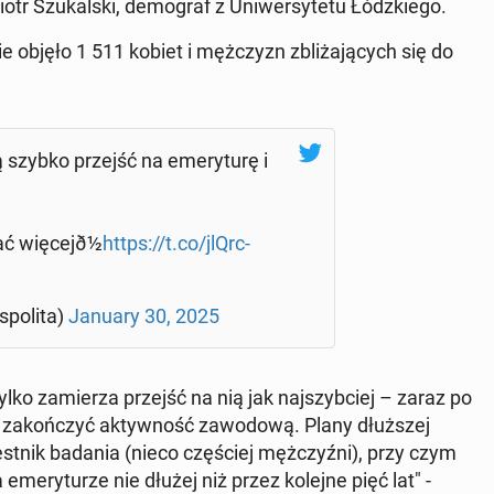
tr Szu­kal­ski, de­mo­graf z Uni­wer­sy­te­tu Łódz­kie­go.
ie objęło 1 511 kobiet i męż­czyzn zbli­ża­ją­cych się do
szybko przejść na eme­ry­tu­rę i
ć wię­ce­jð½
https://t.co/jlQrc­
po­li­ta)
January 30, 2025
ylko za­mie­rza przejść na nią jak naj­szyb­ciej – zaraz po
 za­koń­czyć ak­tyw­ność za­wo­do­wą. Plany dłuż­szej
est­nik badania (nieco czę­ściej męż­czyź­ni), przy czym
me­ry­tu­rze nie dłużej niż przez kolejne pięć lat" -