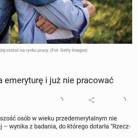
ej zostać na rynku pracy. (Fot. Getty Images)
me­ry­tu­rę i już nie pra­co­wać
ęk­szość osób w wieku przed­eme­ry­tal­nym nie
­wej – wynika z badania, do którego dotarła "Rzecz­