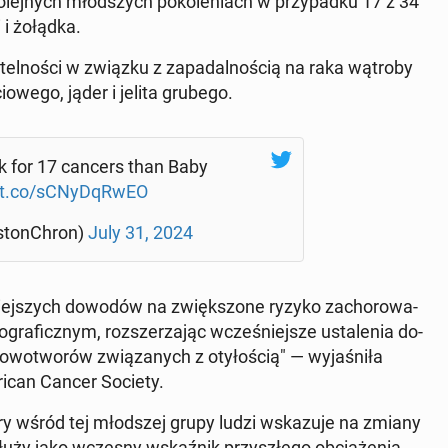
ko­lej­nych młod­szych po­ko­le­niach w przy­pad­ku 17 z 34
 i żołądka.
­tel­no­ści w związku z za­pa­dal­no­ścią na raka wątroby
io­we­go, jąder i jelita grubego.
risk for 17 cancers than Baby
/t.co/sCNy­DqR­wEO
ston­Chron)
July 31, 2024
cz­niej­szych dowodów na zwięk­szo­ne ryzyko za­cho­ro­wa­
a­ficz­nym, roz­sze­rza­jąc wcze­śniej­sze usta­le­nia do­
­wo­two­rów zwią­za­nych z oty­ło­ścią" — wy­ja­śni­ła
­can Cancer Society.
ry wśród tej młod­szej grupy ludzi wska­zu­je na zmiany
służy jako wczesny wskaź­nik przy­szłe­go ob­cią­że­nia