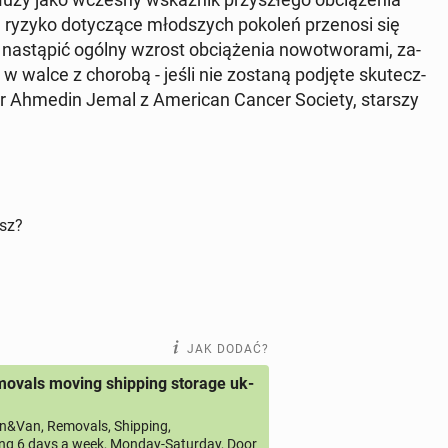
 ryzyko do­ty­czą­ce młod­szych pokoleń prze­no­si się
a­stą­pić ogólny wzrost ob­cią­że­nia no­wo­two­ra­mi, za­
ępy w walce z chorobą - jeśli nie zostaną podjęte sku­tecz­
dał dr Ahmedin Jemal z Ame­ri­can Cancer Society, starszy
isz?
JAK DODAĆ?
ovals moving shipping storage uk-
&Van, Removals, Shipping,
ng 6 days a week, Monday-Saturday, Door