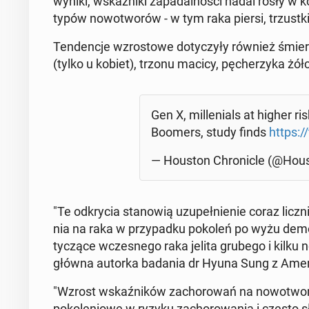
wyniki, wskaź­ni­ki za­pa­dal­no­ści nadal rosły w 
typów no­wo­two­rów - w tym raka piersi, trzust­ki
Ten­den­cje wzro­sto­we do­ty­czy­ły również śmier
(tylko u kobiet), trzonu macicy, pę­che­rzy­ka żół­c
Gen X, mil­le­nials at higher 
Boomers, study finds
https:/
— Houston Chro­nic­le (@Ho­u
"Te od­kry­cia sta­no­wią uzu­peł­nie­nie coraz li
nia na raka w przy­pad­ku pokoleń po wyżu de­mo­gr
ty­czą­ce wcze­sne­go raka jelita grubego i kilku no
główna autorka badania dr Hyuna Sung z Ame­ri
"Wzrost wskaź­ni­ków za­cho­ro­wań na no­wo­two­
po­ko­le­nio­we w ryzyku za­cho­ro­wa­nia i często 