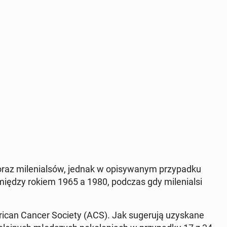
X oraz mi­le­nial­sów, jednak w opi­sy­wa­nym przy­pad­ku
o­mię­dzy rokiem 1965 a 1980, podczas gdy mi­le­nial­si
ri­can Cancer Society (ACS). Jak su­ge­ru­ją uzy­ska­ne