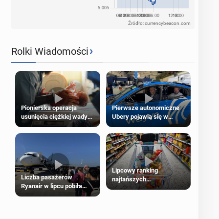
Źródło: currencybeacon.com
›
Rolki Wiadomości
Pierwsze autonomiczne
Pionierska operacja
Ubery pojawią się w
usunięcia ciężkiej wady
Londynie jeszcze tego
wrodzonej płodu w łonie
lata
matki
Lipcowy ranking
Liczba pasażerów
najtańszych
Ryanair w lipcu pobiła
supermarketów
rekord