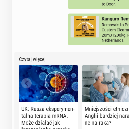
to Door.
Kanguro Remo
Removals to Po
Custom Clearan
20m31200kg, R
Netherlands
Czytaj więcej
UK: Rusza eks­pe­ry­men­
Mniej­szo­ści et­nicz
tal­na terapia mRNA.
Anglii bar­dziej na­ra
Może działać jak
ne na raka?