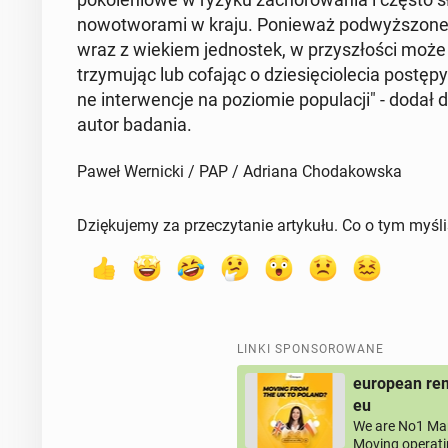
no­wo­two­ra­mi w kraju. Po­nie­waż pod­wyż­szo­ne
wraz z wiekiem jed­no­stek, w przy­szło­ści może n
trzy­mu­jąc lub cofając o dzie­się­cio­le­cia post
ne in­ter­wen­cje na po­zio­mie po­pu­la­cji" - do
autor badania.
Paweł Wernicki / PAP / Adriana Chodakowska
Dziękujemy za przeczytanie artykułu. Co o tym myśl
LINKI SPONSOROWANE
european rem
eu
We are No1 Man
Moving operati