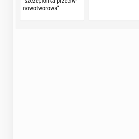
"szcze­pion­ka prze­ciw­
no­wo­two­ro­wa"