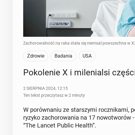
Zachorowalność na raka stała się niemsal powszechna w XXI 
Zdrowie
Badania
USA
Po­ko­le­nie X i mi­le­nial­si czę­
2 SIERPNIA 2024, 12:15
Ten tekst przeczytasz w 2 minuty
W po­rów­na­niu ze star­szy­mi rocz­ni­ka­mi, 
ryzyko za­cho­ro­wa­nia na 17 no­wo­two­rów -
“The Lancet Public Health”.