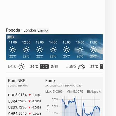
Pogoda
•
London
ZMIANA
Dziś
11:00
12:00
13:00
14:00
15:00
16:00
17:00
18:00
22°C
22°C
22°C
23°C
25°C
26°C
25°C
24°C
Dziś
Jutro
26°C
27°C
10°C
14°C
38
Kurs NBP
Forex
Z DNIA: 7 SIERPNIA
AKTUALIZACJA:
7 SIERPNIA, 10:30
5.0134
GBP
-0.0085
4.2982
EUR
-0.0068
3.7236
USD
-0.0084
4.6049
CHF
-0.0031