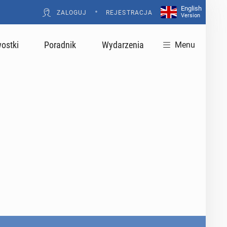
English
•
ZALOGUJ
REJESTRACJA
Version
ostki
Poradnik
Wydarzenia
Menu