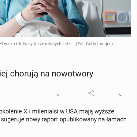
wieku i dotyczy także młodych ludzi... (Fot. Getty Images)
ściej chorują na no­wo­two­ry
po­ko­le­nie X i mi­le­nial­si w USA mają wyższe
 su­ge­ru­je nowy raport opu­bli­ko­wa­ny na łamach