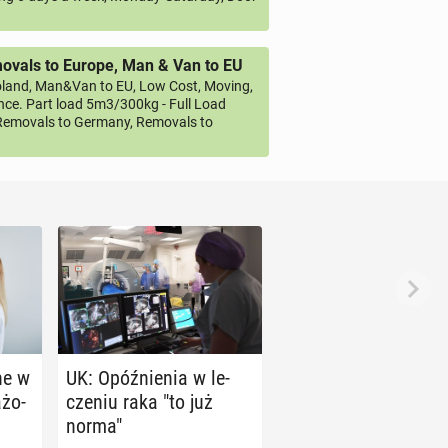
vals to Europe, Man & Van to EU
land, Man&Van to EU, Low Cost, Moving,
ce. Part load 5m3/300kg - Full Load
emovals to Germany, Removals to
­ne w
UK: Opóź­nie­nia w le­
­żo­
cze­niu raka "to już
norma"