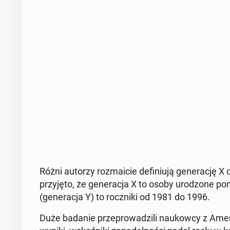
Różni autorzy roz­ma­icie de­fi­niu­ją ge­ne­ra­cję 
przy­ję­to, że ge­ne­ra­cja X to osoby uro­dzo­ne p
(ge­ne­ra­cja Y) to rocz­ni­ki od 1981 do 1996.
Duże badanie prze­pro­wa­dzi­li na­ukow­cy z Ame­