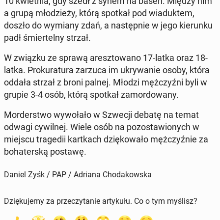
10 kwiet­nia, gdy szedł z synem na basen. Między nim
a grupą mło­dzie­ży, którą spotkał pod wia­duk­tem,
doszło do wymiany zdań, a na­stęp­nie w jego kie­run­ku
padł śmier­tel­ny strzał.
W związku ze sprawą aresz­to­wa­no 17-latka oraz 18-
latka. Pro­ku­ra­tu­ra zarzuca im ukry­wa­nie osoby, która
oddała strzał z broni palnej. Młodzi męż­czyź­ni byli w
grupie 3-4 osób, którą spotkał za­mor­do­wa­ny.
Mor­der­stwo wy­wo­ła­ło w Szwecji debatę na temat
odwagi cy­wil­nej. Wiele osób na po­zo­sta­wio­nych w
miejscu tra­ge­dii kart­kach dzię­ko­wa­ło męż­czyź­nie za
bo­ha­ter­ską postawę.
Daniel Zyśk / PAP / Adriana Chodakowska
Dziękujemy za przeczytanie artykułu. Co o tym myślisz?