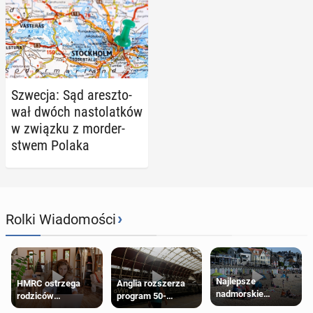
Szwecja: Sąd aresz­to­
wał dwóch na­sto­lat­ków
w związku z mor­der­
stwem Polaka
›
Rolki Wiadomości
Najlepsze
HMRC ostrzega
Anglia rozszerza
nadmorskie
rodziców
program 50-
miasteczko blisko
pobierających Child
procentowych