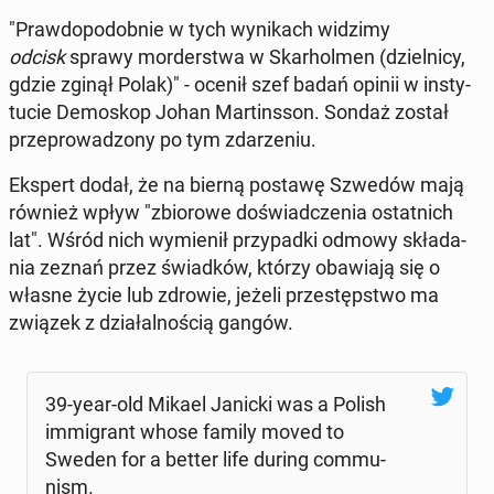
"Praw­do­po­dob­nie w tych wy­ni­kach widzimy
odcisk
sprawy mor­der­stwa w Skar­hol­men (dziel­ni­cy,
gdzie zginął Polak)" - ocenił szef badań opinii w in­sty­
tu­cie De­mo­skop Johan Mar­tins­son. Sondaż został
prze­pro­wa­dzo­ny po tym zda­rze­niu.
Ekspert dodał, że na bierną postawę Szwedów mają
również wpływ "zbio­ro­we do­świad­cze­nia ostat­nich
lat". Wśród nich wy­mie­nił przy­pad­ki odmowy skła­da­
nia zeznań przez świad­ków, którzy oba­wia­ją się o
własne życie lub zdrowie, jeżeli prze­stęp­stwo ma
związek z dzia­łal­no­ścią gangów.
39-year-old Mikael Janicki was a Polish
im­mi­grant whose family moved to
Sweden for a better life during com­mu­
nism.