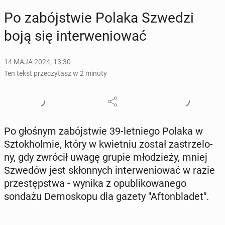
Po za­bój­stwie Polaka Szwedzi
boją się in­ter­we­nio­wać
14 MAJA 2024, 13:30
Ten tekst przeczytasz w 2 minuty
Po głośnym za­bój­stwie 39-let­nie­go Polaka w
Sztok­hol­mie, który w kwiet­niu został za­strze­lo­
ny, gdy zwrócił uwagę grupie mło­dzie­ży, mniej
Szwedów jest skłon­nych in­ter­we­nio­wać w razie
prze­stęp­stwa - wynika z opu­bli­ko­wa­ne­go
sondażu De­mo­sko­pu dla gazety "Afton­bla­det".