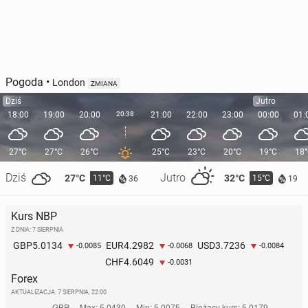
Pogoda
•
London
ZMIANA
Dziś
Jutro
18:00
19:00
20:00
20:38
21:00
22:00
23:00
00:00
01:
27°C
27°C
26°C
25°C
23°C
20°C
19°C
18
Dziś
Jutro
27°C
32°C
11°C
15°C
36
19
Kurs NBP
Z DNIA: 7 SIERPNIA
5.0134
4.2982
3.7236
GBP
EUR
USD
-0.0085
-0.0068
-0.0084
4.6049
CHF
-0.0031
Forex
AKTUALIZACJA:
7 SIERPNIA, 22:00