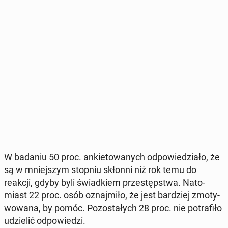
W badaniu 50 proc. an­kie­to­wa­nych od­po­wie­dzia­ło, że
są w mniej­szym stopniu skłonni niż rok temu do
reakcji, gdyby byli świad­kiem prze­stęp­stwa. Na­to­
miast 22 proc. osób oznaj­mi­ło, że jest bar­dziej zmo­ty­
wo­wa­na, by pomóc. Po­zo­sta­łych 28 proc. nie po­tra­fi­ło
udzie­lić od­po­wie­dzi.