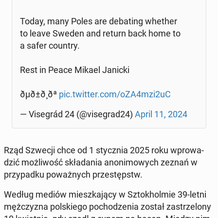
Today, many Poles are de­ba­ting whether
to leave Sweden and return back home to
a safer country.
Rest in Peace Mikael Janicki
ðµð±ð¸ðª
pic.twitter.com/oZA4mzi2uC
— Vi­se­grád 24 (@vi­se­grad24)
April 11, 2024
Rząd Szwecji chce od 1 stycz­nia 2025 roku wpro­wa­
dzić moż­li­wość skła­da­nia ano­ni­mo­wych zeznań w
przy­pad­ku po­waż­nych prze­stępstw.
Według mediów miesz­ka­ją­cy w Sztok­hol­mie 39-letni
męż­czy­zna pol­skie­go po­cho­dze­nia został za­strze­lo­ny