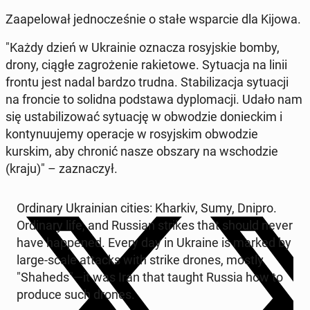
Za­ape­lo­wał jed­no­cze­śnie o stałe wspar­cie dla Kijowa.
"Każdy dzień w Ukra­inie oznacza ro­syj­skie bomby,
drony, ciągłe za­gro­że­nie ra­kie­to­we. Sy­tu­acja na linii
frontu jest nadal bardzo trudna. Sta­bi­li­za­cja sy­tu­acji
na froncie to solidna pod­sta­wa dy­plo­ma­cji. Udało nam
się usta­bi­li­zo­wać sy­tu­ację w ob­wo­dzie do­niec­kim i
kon­ty­nu­uje­my ope­ra­cje w ro­syj­skim ob­wo­dzie
kurskim, aby chronić nasze obszary na wscho­dzie
(kraju)" – za­zna­czył.
Or­di­na­ry Ukra­inian cities: Kharkiv, Sumy, Dnipro.
Or­di­na­ry life, and Russian strikes that should never
have hap­pe­ned. Every day in Ukraine is marked by
large-scale attacks with strike drones, mostly
"Shaheds"—it was Iran that taught Russia how to
produce such drones.