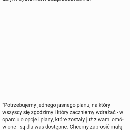
"Po­trze­bu­je­my jednego jasnego planu, na który
wszyscy się zgo­dzi­my i który za­cznie­my wdrażać - w
oparciu o opcje i plany, które zostały już z wami omó­
wio­ne i są dla was do­stęp­ne. Chcemy za­pro­sić małą