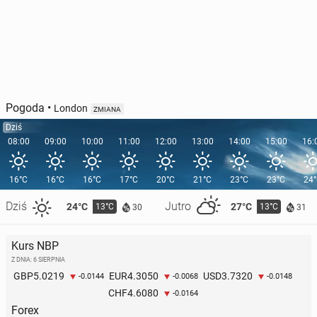
Pogoda
•
London
ZMIANA
Dziś
08:00
09:00
10:00
11:00
12:00
13:00
14:00
15:00
16:
16°C
16°C
16°C
17°C
20°C
21°C
23°C
23°C
24
Dziś
Jutro
24°C
27°C
13°C
13°C
30
31
Kurs NBP
Z DNIA: 6 SIERPNIA
5.0219
4.3050
3.7320
GBP
EUR
USD
-0.0144
-0.0068
-0.0148
4.6080
CHF
-0.0164
Forex