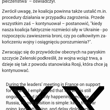
pie­czeń­stwa" – oświad­czył.
Zwrócił uwagę, że ko­ali­cja powinna także ustalić m.in.
pro­ce­du­ry dzia­ła­nia w przy­pad­ku za­gro­że­nia. Przede
wszyst­kim zaś – kon­ty­nu­ował – po­sta­no­wić, "kiedy
nasza ko­ali­cja fak­tycz­nie roz­mie­ści siły w Ukra­inie - po
roz­po­czę­ciu za­wie­sze­nia broni, czy po cał­ko­wi­tym za­
koń­cze­niu wojny i osią­gnię­ciu po­ro­zu­mie­nia?".
Zwra­ca­jąc się do przy­wód­ców obec­nych na pa­ry­skim
szczy­cie Ze­łen­ski pod­kre­ślił, że wojna wciąż trwa, a
dzieje się tak z powodu sta­no­wi­ska Rosji, która chce ją
kon­ty­nu­ować.
During the leaders’ meeting in France on support
for Ukraine I em­pha­si­zed that the war is still
ongoing — and it’s only hap­pe­ning because of
Russia, whose po­si­tion is simple: keep the war
going, keep at­tac­king, and delay di­plo­ma­cy.