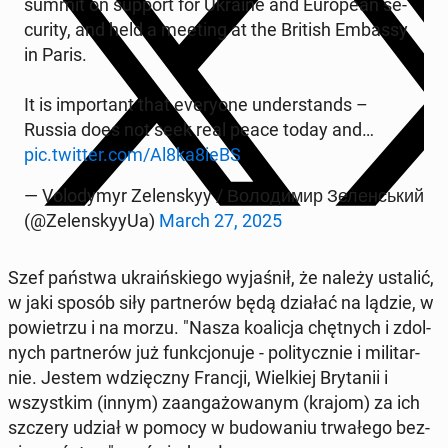
summit on support for Ukraine and Eu­ro­pe­an se­
cu­ri­ty, and held a meeting at the British Embassy
in Paris.
It is im­por­tant that eve­ry­one un­der­stands –
Russia does not seek real peace today and…
pic.twitter.com/Al8ka8ieBS
— Vo­lo­dy­myr Ze­len­skyy / Володимир Зеленський
(@Ze­len­sky­y­Ua)
March 27, 2025
Szef państwa ukra­iń­skie­go wy­ja­śnił, że należy ustalić,
w jaki sposób siły part­ne­rów będą działać na lądzie, w
po­wie­trzu i na morzu. "Nasza ko­ali­cja chęt­nych i zdol­
nych part­ne­rów już funk­cjo­nu­je - po­li­tycz­nie i mi­li­tar­
nie. Jestem wdzięcz­ny Francji, Wiel­kiej Bry­ta­nii i
wszyst­kim (innym) za­an­ga­żo­wa­nym (krajom) za ich
szczery udział w pomocy w bu­do­wa­niu trwa­łe­go bez­