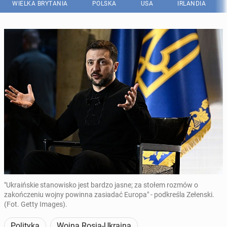
WIELKA BRYTANIA
POLSKA
USA
IRLANDIA
"Ukraińskie stanowisko jest bardzo jasne; za stołem rozmów o
zakończeniu wojny powinna zasiadać Europa" - podkreśla Zełenski.
(Fot. Getty Images).
Polityka
Wojna Rosja-Ukraina