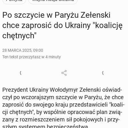
Po szczy­cie w Paryżu Ze­łen­ski
chce za­pro­sić do Ukrainy "ko­ali­cję
chęt­nych"
28 MARCA 2025, 09:00
Ten tekst przeczytasz w 4 minuty
Pre­zy­dent Ukrainy Wo­ło­dy­myr Ze­łen­ski oświad­
czył po wczo­raj­szym szczy­cie w Paryżu, że chce
za­pro­sić do swojego kraju przed­sta­wi­cie­li "ko­ali­
cji chęt­nych", by wspól­nie opra­co­wać plan zwią­
za­ny z roz­miesz­cze­niem sił po­ko­jo­wych i przy­
szłym sys­te­mem bez­pie­czeń­stwa.