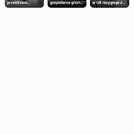
przestrzeni
gospodarce grozi
w UK rezygnuje z
przeznaczonych
recesja, jeśli
roli druhny na
dla jednej płci ma
kryzys na Bliskim
ślubie
opierać się
Wschodzie się
wyłącznie na płci
przedłuży
biologicznej