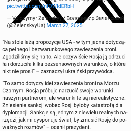
pic.twitter.com/nfO­WI­dERbH
— Vo­lo­dy­myr Ze­len­skyy / Володимир Зеленський
(@Ze­len­sky­y­Ua)
March 27, 2025
"Na stole leżą pro­po­zy­cje USA - w tym jedna do­ty­czą­
ca pełnego i bez­wa­run­ko­we­go za­wie­sze­nia broni.
Zgo­dzi­li­śmy się na to. Ale oczy­wi­ście Rosja ją od­rzu­ci­
ła i do­rzu­ci­ła kilka bez­sen­sow­nych wa­run­ków, o które
nikt nie prosił" – za­zna­czył ukra­iń­ski przy­wód­ca.
"To samo dotyczy idei za­wie­sze­nia broni na Morzu
Czarnym. Rosja próbuje na­rzu­cić swoje warunki
naszym part­ne­rom, ale warunki te są nie­re­ali­stycz­ne.
Znie­sie­nie sankcji wobec Rosji byłoby ka­ta­stro­fą dla
dy­plo­ma­cji. Sankcje są jednym z nie­wie­lu re­al­nych na­
rzę­dzi, jakimi dys­po­nu­je świat, by zmusić Rosję do po­
waż­nych rozmów" – ocenił pre­zy­dent.