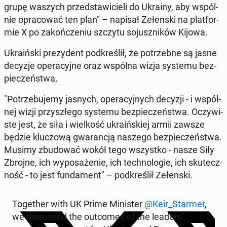
grupę waszych przed­sta­wi­cie­li do Ukrainy, aby wspól­
nie opra­co­wać ten plan" – napisał Ze­łen­ski na plat­for­
mie X po za­koń­cze­niu szczytu so­jusz­ni­ków Kijowa.
Ukra­iń­ski pre­zy­dent pod­kre­ślił, że po­trzeb­ne są jasne
decyzje ope­ra­cyj­ne oraz wspólna wizja systemu bez­
pie­czeń­stwa.
"Po­trze­bu­je­my jasnych, ope­ra­cyj­nych decyzji - i wspól­
nej wizji przy­szłe­go systemu bez­pie­czeń­stwa. Oczy­wi­
ste jest, że siła i wiel­kość ukra­iń­skiej armii zawsze
będzie klu­czo­wą gwa­ran­cją naszego bez­pie­czeń­stwa.
Musimy zbu­do­wać wokół tego wszyst­ko - nasze Siły
Zbrojne, ich wy­po­sa­że­nie, ich tech­no­lo­gie, ich sku­tecz­
ność - to jest fun­da­ment" – pod­kre­ślił Ze­łen­ski.
To­ge­ther with UK Prime Mi­ni­ster
@Keir_Starmer
,
we di­scus­sed the out­co­mes of the leaders’