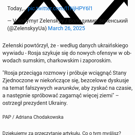
Today,…
pic.twitter.com/l1NjHPY6l1
— Vo­lo­dy­myr Ze­len­skyy / Володимир Зеленський
(@Ze­len­sky­y­Ua)
March 26, 2025
Ze­łen­ski po­wtó­rzył, że - według danych ukra­iń­skie­go
wywiadu - Rosja szykuje się do nowych ofensyw w ob­
wo­dach sumskim, char­kow­skim i za­po­ro­skim.
"Rosja prze­cią­ga rozmowy i próbuje wcią­gnąć Stany
Zjed­no­czo­ne w nie­koń­czą­ce się, bez­ce­lo­we dys­ku­sje
na temat fał­szy­wych
wa­run­ków
, aby zyskać na czasie,
a na­stęp­nie spró­bo­wać za­gar­nąć więcej ziemi" –
ostrzegł pre­zy­dent Ukrainy.
PAP / Adriana Chodakowska
Dziękujemy za przeczytanie artykułu. Co o tym myślisz?