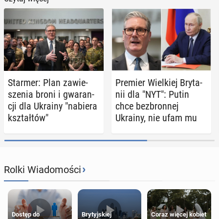
Starmer: Plan za­wie­
Premier Wiel­kiej Bry­ta­
sze­nia broni i gwa­ran­
nii dla "NYT": Putin
cji dla Ukrainy "nabiera
chce bez­bron­nej
kształ­tów"
Ukrainy, nie ufam mu
›
Rolki Wiadomości
Dostęp do
Brytyjskiej
Coraz więcej kobiet