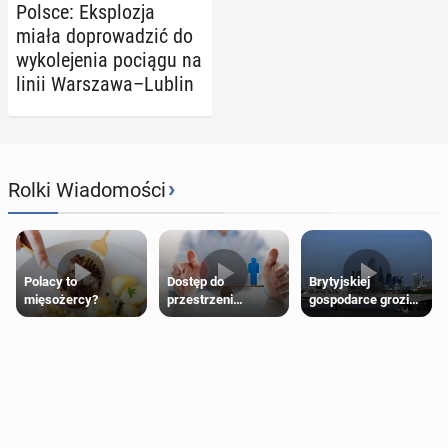
Polsce: Eks­plo­zja
miała do­pro­wa­dzić do
wy­ko­le­je­nia pociągu na
linii War­sza­wa–Lublin
›
Rolki Wiadomości
Polacy to
Dostęp do
Brytyjskiej
mięsożercy?
przestrzeni
gospodarce grozi
przeznaczonych
recesja, jeśli
dla jednej płci ma
kryzys na Bliskim
opierać się
Wschodzie się
wyłącznie na płci
przedłuży
biologicznej