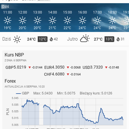
Dziś
11:00
12:00
13:00
14:00
15:00
16:00
17:00
18:00
19:
19°C
20°C
20°C
21°C
22°C
24°C
24°C
24°C
23
Dziś
Jutro
24°C
27°C
12°C
13°C
42
31
Kurs NBP
Z DNIA: 6 SIERPNIA
5.0219
4.3050
3.7320
GBP
EUR
USD
-0.0144
-0.0068
-0.0148
4.6080
CHF
-0.0164
Forex
AKTUALIZACJA:
6 SIERPNIA, 10:20