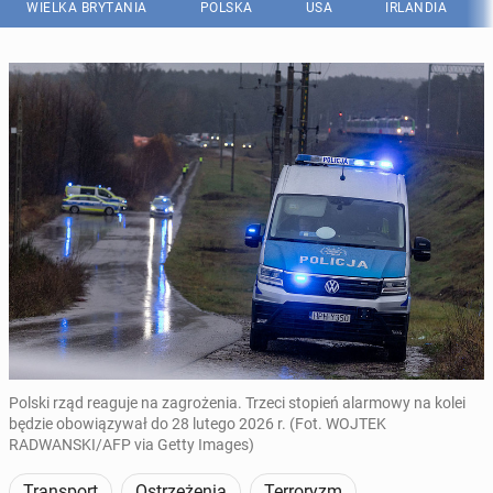
WIELKA BRYTANIA
POLSKA
USA
IRLANDIA
Polski rząd reaguje na zagrożenia. Trzeci stopień alarmowy na kolei
będzie obowiązywał do 28 lutego 2026 r. (Fot. WOJTEK
RADWANSKI/AFP via Getty Images)
Transport
Ostrzeżenia
Terroryzm