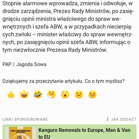
Stopnie alar­mo­we wpro­wa­dza, zmienia i od­wo­łu­je, w
drodze za­rzą­dze­nia, Prezes Rady Mi­ni­strów, po za­się­
gnię­ciu opinii mi­ni­stra wła­ści­we­go do spraw we­
wnętrz­nych i szefa ABW, a w przy­pad­kach nie­cier­pią­
cych zwłoki – mi­ni­ster wła­ści­wy do spraw we­wnętrz­
nych, po za­się­gnię­ciu opinii szefa ABW, in­for­mu­jąc o
tym nie­zwłocz­nie Prezesa Rady Mi­ni­strów.
PAP / Jagoda Sowa
Dziękujemy za przeczytanie artykułu. Co o tym myślisz?
LINKI SPONSOROWANE
JAK DODAĆ?
Kanguro Removals to Europe, Man & Van
to EU