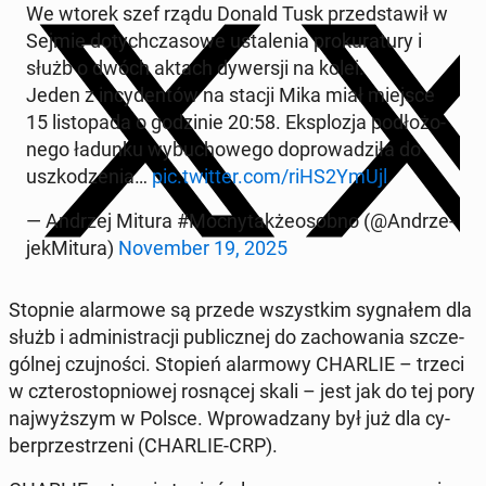
We wtorek szef rządu Donald Tusk przed­sta­wił w
Sejmie do­tych­cza­so­we usta­le­nia pro­ku­ra­tu­ry i
służb o dwóch aktach dy­wer­sji na kolei.
Jeden z in­cy­den­tów na stacji Mika miał miejsce
15 li­sto­pa­da o go­dzi­nie 20:58. Eks­plo­zja pod­ło­żo­
ne­go ładunku wy­bu­cho­we­go do­pro­wa­dzi­ła do
uszko­dze­nia…
pic.twitter.com/riHS2YmUjl
— Andrzej Mitura #Moc­ny­tak­że­osob­no (@An­drze­
jek­Mi­tu­ra)
No­vem­ber 19, 2025
Stopnie alar­mo­we są przede wszyst­kim sy­gna­łem dla
służb i ad­mi­ni­stra­cji pu­blicz­nej do za­cho­wa­nia szcze­
gól­nej czuj­no­ści. Stopień alar­mo­wy CHARLIE – trzeci
w czte­ro­stop­nio­wej ro­sną­cej skali – jest jak do tej pory
naj­wyż­szym w Polsce. Wpro­wa­dza­ny był już dla cy­
ber­prze­strze­ni (CHARLIE-CRP).