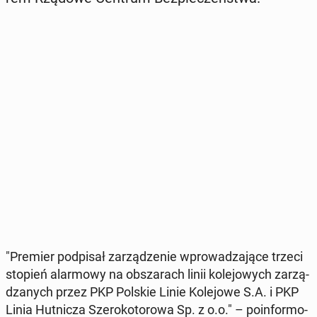
"Premier pod­pi­sał za­rzą­dze­nie wpro­wa­dza­ją­ce trzeci
stopień alar­mo­wy na ob­sza­rach linii ko­le­jo­wych za­rzą­
dza­nych przez PKP Polskie Linie Ko­le­jo­we S.A. i PKP
Linia Hut­ni­cza Sze­ro­ko­to­ro­wa Sp. z o.o." – po­in­for­mo­