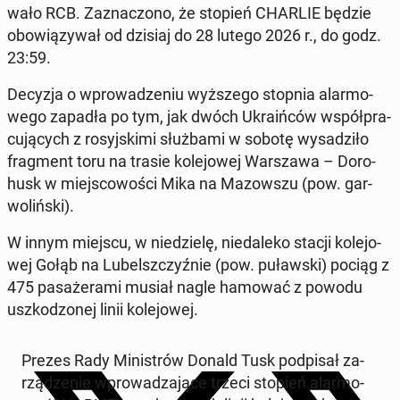
wa­ło RCB. Za­zna­czo­no, że stopień CHARLIE będzie
obo­wią­zy­wał od dzisiaj do 28 lutego 2026 r., do godz.
23:59.
Decyzja o wpro­wa­dze­niu wyż­sze­go stopnia alar­mo­
we­go zapadła po tym, jak dwóch Ukra­iń­ców współ­pra­
cu­ją­cych z ro­syj­ski­mi służ­ba­mi w sobotę wy­sa­dzi­ło
frag­ment toru na trasie ko­le­jo­wej War­sza­wa – Do­ro­
husk w miej­sco­wo­ści Mika na Ma­zow­szu (pow. gar­
wo­liń­ski).
W innym miejscu, w nie­dzie­lę, nie­da­le­ko stacji ko­le­jo­
wej Gołąb na Lu­belsz­czyź­nie (pow. pu­ław­ski) pociąg z
475 pa­sa­że­ra­mi musiał nagle hamować z powodu
uszko­dzo­nej linii ko­le­jo­wej.
Prezes Rady Mi­ni­strów Donald Tusk pod­pi­sał za­
rzą­dze­nie wpro­wa­dza­ją­ce trzeci stopień alar­mo­