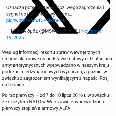
Oznacza po­twier­dze­nie moż­li­we­go za­gro­że­nia i
sygnał do działań na wyższym…
pic.twitter.com/fO­PolRm­FBs
— MSWiA ðµð± (@MSWiA_GOV_PL)
No­vem­ber
19, 2025
Według in­for­ma­cji resortu spraw we­wnętrz­nych
stopnie alar­mo­we na pod­sta­wie ustawy o dzia­ła­niach
an­ty­ter­ro­ry­stycz­nych wpro­wa­dza­no w naszym kraju
podczas mię­dzy­na­ro­do­wych wy­da­rzeń, a później w
związku z za­gro­że­niem wy­ni­ka­ją­cym z napaści Rosji
na Ukrainę.
Po raz pierw­szy – od 7 do 10 lipca 2016 r. w związku
ze szczy­tem NATO w War­sza­wie – wpro­wa­dzo­no
pierw­szy stopień alar­mo­wy ALFA.