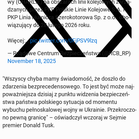
wy (CHARLIE) na ob­sza­rach linii ko­le­jo­wych za­rzą­
dza­nych przez PKP Polskie Linie Ko­le­jo­we S.A. i
PKP Linia Hut­ni­cza Sze­ro­ko­to­ro­wa Sp. z o.o., obo­
wią­zu­ją­cy do 28 lutego 2026 roku.
Więcej:…
pic.twitter.com/0FjPSV9lzq
— Rządowe Centrum Bez­pie­czeń­stwa (@RCB_RP)
No­vem­ber 18, 2025
"Wszyscy chyba mamy świa­do­mość, że doszło do
zda­rze­nia bez­pre­ce­den­so­we­go. To jest być może naj­
po­waż­niej­sza dzisiaj z punktu wi­dze­nia bez­pie­czeń­
stwa państwa pol­skie­go sy­tu­acja od momentu
wybuchu peł­no­ska­lo­wej wojny w Ukra­inie. Prze­kro­czo­
no pewną granicę" – oświad­czył wczoraj w Sejmie
premier Donald Tusk.