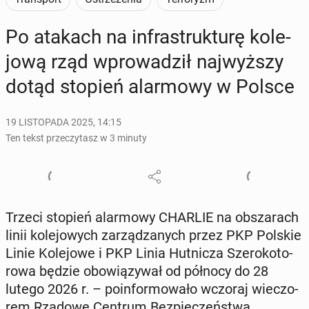
Po atakach na in­fra­struk­tu­rę ko­le­
jo­wą rząd wpro­wa­dził naj­wyż­szy
dotąd stopień alar­mo­wy w Polsce
19 LISTOPADA 2025, 14:15
Ten tekst przeczytasz w 3 minuty
Trzeci stopień alar­mo­wy CHARLIE na ob­sza­rach
linii ko­le­jo­wych za­rzą­dza­nych przez PKP Polskie
Linie Ko­le­jo­we i PKP Linia Hut­ni­cza Sze­ro­ko­to­
ro­wa będzie obo­wią­zy­wał od północy do 28
lutego 2026 r. – po­in­for­mo­wa­ło wczoraj wie­czo­
rem Rządowe Centrum Bez­pie­czeń­stwa.