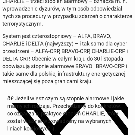
CHARLIE – trzeci stopień alar­mo­wy – oznacza m.in.
wpro­wa­dze­nie dyżurów, w tym osób od­po­wie­dzial­
nych za pro­ce­du­ry w przy­pad­ku zdarzeń o cha­rak­te­rze
ter­ro­ry­stycz­nym.
System jest czte­ro­stop­nio­wy – ALFA, BRAVO,
CHARLIE i DELTA (naj­wyż­szy) – i tak samo dla cy­ber­
prze­strze­ni – ALFA-CRP, BRAVO-CRP, CHARLIE-CRP i
DELTA-CRP. Obecnie w całym kraju do 30 li­sto­pa­da
obo­wią­zu­ją stopnie alar­mo­we BRAVO i BRAVO-CRP i
takie same dla pol­skiej in­fra­struk­tu­ry ener­ge­tycz­nej
miesz­czą­cej się poza gra­ni­ca­mi kraju.
ð£️ Jeżeli wiesz czym są stopnie alar­mo­we i jakie
mamy ich rodzaje. Prze­cho­dzi­my do kon­kre­tów:
co oznacza w prak­ty­ce stopień CHARLIE, który
został właśnie wpro­wa­dzo­ny na wy­bra­nych
liniach ko­le­jo­wych ⤵️.