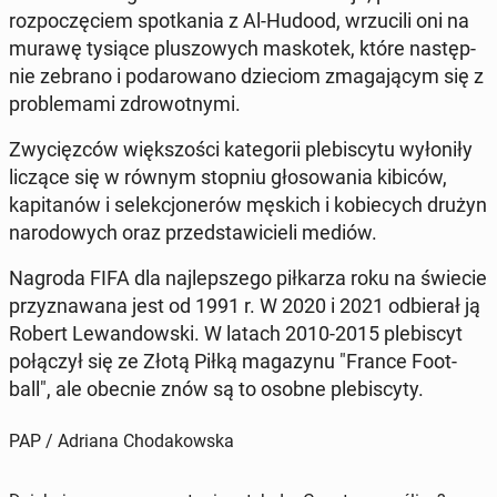
rozpoczę­ciem spotka­nia z Al-Hudood, wrzu­cili oni na
murawę tysiące plus­zowych maskotek, które następ­
nie zebrano i po­darowano dzieciom zma­ga­ją­cym się z
prob­le­ma­mi zdrowot­ny­mi.
Zwycięzców więk­szoś­ci kat­e­gorii plebis­cy­tu wyłoniły
liczące się w równym stopniu głosowa­nia kibiców,
kap­i­tanów i se­lekcjon­erów męskich i ko­biecych drużyn
nar­o­dowych oraz przed­staw­icieli mediów.
Nagroda FIFA dla na­jlep­szego piłkarza roku na świecie
przyz­nawana jest od 1991 r. W 2020 i 2021 od­bier­ał ją
Robert Lewandows­ki. W latach 2010-2015 plebis­cyt
połączył się ze Złotą Piłką mag­a­zynu "France Foot­
ball", ale obecnie znów są to osobne plebis­cy­ty.
PAP / Adriana Chodakowska