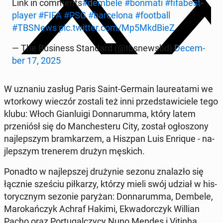
Link in com­ments
#dembele
#bonmati
#fi­fabest­
play­er
#FIFA
#PSG
#barcelona
#foot­ball
#TBSNews
pic.twitter.com/Mp5MkdBieZ
— The Busi­ness Stan­dard (@tb­snews­bd)
De­cem­
ber 17, 2025
W uznaniu zasług Paris Saint-Germain lau­re­ata­mi we
wtorkowy wieczór zostali też inni przed­staw­iciele tego
klubu: Włoch Gi­an­lui­gi Don­narum­ma, który latem
przeniósł się do Man­ches­teru City, został ogłos­zony
na­jlep­szym bramkarzem, a Hiszpan Luis Enrique - na­
jlep­szym trenerem drużyn męskich.
Ponadto w na­jlep­szej drużynie sezonu znalazło się
łącznie sześciu piłkarzy, którzy mieli swój udział w his­
to­rycznym sezonie paryżan: Don­narum­ma, Dembele,
Marokańczyk Achraf Hakimi, Ek­wador­czyk Willian
Pacho oraz Por­tu­gal­czy­cy Nuno Mendes i Vitinha.