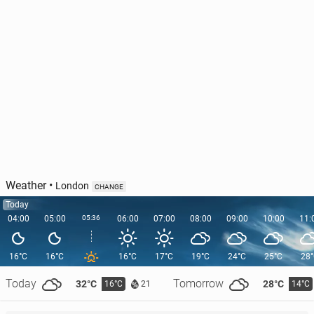
Weather
•
London
CHANGE
Today
04:00
05:00
05:36
06:00
07:00
08:00
09:00
10:00
11:
16°C
16°C
16°C
17°C
19°C
24°C
25°C
28
Today
Tomorrow
32°C
28°C
16°C
14°C
21