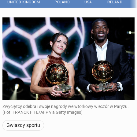
UNITED KINGDOM
POLAND
USA
IRELAND
Zwycięzcy odebrali swoje nagrody we wtorkowy wieczór w Paryżu.
(Fot. FRANCK FIFE/AFP via Getty Images)
Gwiazdy sportu