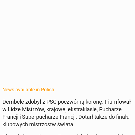
News available in Polish
Dembele zdobył z PSG poczwórną koronę: tri­um­fował
w Lidze Mis­trzów, kra­jowej ek­strak­lasie, Pucharze
Francji i Su­per­pucharze Francji. Dotarł także do finału
klubowych mis­tr­zostw świata.