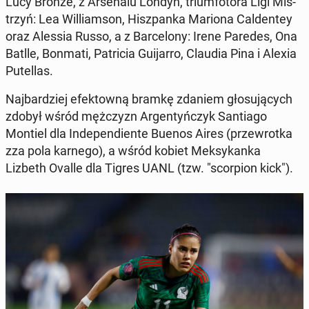
Lucy Bronze, z Ar­se­nalu Londyn, tri­um­fo­to­ra Ligi Mis­
trzyń: Lea Williamson, Hisz­pan­ka Mariona Caldentey
oraz Alessia Russo, a z Barcelony: Irene Paredes, Ona
Batlle, Bonmati, Pa­tri­cia Gui­jar­ro, Claudia Pina i Alexia
Putel­las.
Na­jbardziej efek­towną bramkę zdaniem gło­su­ją­cych
zdobył wśród mężczyzn Ar­gen­tyńczyk San­ti­a­go
Montiel dla In­de­pen­di­ente Buenos Aires (przewrot­ka
zza pola karnego), a wśród kobiet Meksykan­ka
Lizbeth Ovalle dla Tigres UANL (tzw. "scor­pi­on kick").