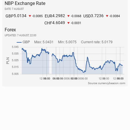
NBP Exchange Rate
DATE: 7 AUGUST
5.0134
4.2982
3.7236
GBP
EUR
USD
-0.0085
-0.0068
-0.0084
4.6049
CHF
-0.0031
Forex
UPDATED:
7 AUGUST, 22:00
Source: currencybeacon.com