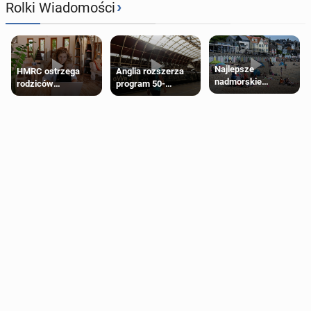
›
Rolki Wiadomości
Najlepsze
HMRC ostrzega
Anglia rozszerza
nadmorskie
rodziców
program 50-
miasteczko blisko
pobierających Child
procentowych
Londynu
Benefit. Mogą być
zniżek kolejowych
zobowiązani do
na 18-latków
zwrotu zasiłku