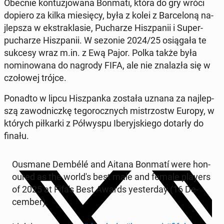
Obecnie kon­tuzjowana Bonmati, która do gry wróci
dopiero za kilka miesię­cy, była z kolei z Barceloną na­
jlep­sza w ek­strak­lasie, Pucharze Hisz­panii i Su­per­
pucharze Hisz­panii. W sezonie 2024/25 os­ią­gała te
sukcesy wraz m.in. z Ewą Pajor. Polka także była
nomi­nowana do nagrody FIFA, ale nie znalazła się w
czołowej trójce.
Ponadto w lipcu Hisz­pan­ka została uznana za na­jlep­
szą za­wod­niczkę tegorocznych mis­tr­zostw Europy, w
których piłkar­ki z Półwyspu Iberyjskiego dotarły do
finału.
Ousmane Dembélé and Aitana Bonmatí were ho­n­
oured as the world's best male and female players
of 2025 at Fifa's Best Awards yes­ter­day (16 De­
cem­ber).