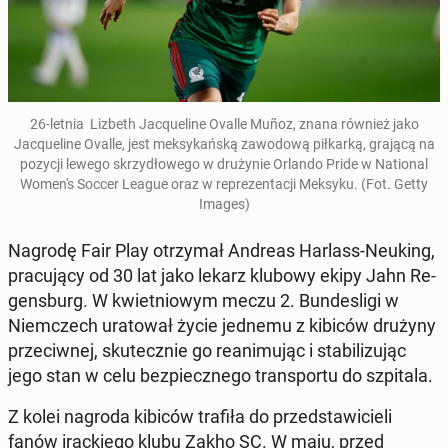
26-letnia Lizbeth Jacque­line Ovalle Muñoz, znana również jako
Jacque­line Ovalle, jest meksykańską za­wodową piłkarką, grającą na
pozycji lewego skrzy­dłowego w drużynie Orlando Pride w Na­tion­al
Women's Soccer League oraz w reprezen­tacji Meksyku. (Fot. Getty
Images)
Nagrodę Fair Play otrzy­mał Andreas Harlass-Neuking,
pracu­ją­cy od 30 lat jako lekarz klubowy ekipy Jahn Re­
gens­burg. W kwiet­niowym meczu 2. Bun­desli­gi w
Niem­czech ura­tował życie jednemu z kibiców drużyny
prze­ci­wnej, skutecznie go re­an­imu­jąc i sta­bi­lizu­jąc
jego stan w celu bez­piecznego trans­portu do szpi­ta­la.
Z kolei nagroda kibiców trafiła do przed­staw­icieli
fanów irack­iego klubu Zakho SC. W maju, przed