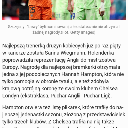
Szczęs­ny i "Lewy" byli nomi­nowani, ale os­tate­cznie nie otrzy­mali
żadnej nagrody.(Fot. Getty Images)
Na­jlep­szą tren­erką drużyn ko­biecych już po raz piąty
w kari­erze została Sarina Wieg­mann. Holen­der­ka
poprowadz­iła reprezen­tację Anglii do mis­tr­zost­wa
Europy. Nagrodę dla na­jlep­szej bramkar­ki otrzy­mała
jedna z jej podopiecznych Hannah Hampton, która nie
tylko pomogła w obronie tytułu, ale też zdobyła
krajową potrójną koronę ze swoim klubem Chelsea
Londyn (ek­strak­lasa, Puchar Anglii i Puchar Ligi).
Hampton otwiera też listę piłkarek, które trafiły do na­
jlep­szej je­de­nast­ki sezonu, złożoną z przed­staw­icielek
tylko trzech klubów. Z Chelsea trafiła na nią także