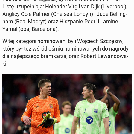
Listę uzu­peł­ni­a­ją: Holen­der Virgil van Dijk (Liv­er­pool),
Anglicy Cole Palmer (Chelsea Londyn) i Jude Belling­
ham (Real Madryt) oraz Hisz­panie Pedri i Lamine
Yamal (obaj Barcelona).
W tej kat­e­gorii nomi­nowani byli Wo­j­ciech Szczęs­ny,
który był też wśród ośmiu nomi­nowanych do nagrody
dla na­jlep­szego bramkarza, oraz Robert Lewandows­
ki.