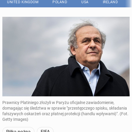
UNITED KINGDOM
POLAND
USA
IRELAND
Prawnicy Platiniego złożyli w Paryżu oficjalne zawiadomienie,
domagając się śledztwa w sprawie "przestępczego spisku, składania
fałszywych oskarżeń oraz płatnej protekcji (handlu wpływami)". (Fot.
Getty Images)
Piłka nożna
FIFA