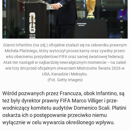
Gianni In­fan­ti­no (na zdj.) ofic­jal­nie znalazł się na celown­iku prawnym
Michela Pla­tiniego, który wytoczył proces karny oraz cywilny prze­ci­
wko obec­ne­mu prezy­den­towi FIFA oraz samej świa­towej fed­er­acji
.
Atak ten nastąpił w na­jbardziej newral­gicznym mo­men­cie – na za­led­
wie trzy dni przed ofic­jal­nym ot­war­ciem Mis­tr­zostw Świata 2026 w
USA, Kanadzie i Meksyku.
(Fot. Getty Images)
Wśród pozwanych przez Fran­cuza, obok In­fan­ti­no, są
też były dyrek­tor prawny FIFA Marco Vil­liger i prze­
wod­niczą­cy komite­tu audytów Domeni­co Scali. Platini
oskarża ich o postępowanie prze­ci­wko niemu
wyłącznie w celu wywar­cia określonego wpływu.