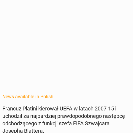
News available in Polish
Francuz Platini kierował UEFA w latach 2007-15 i
uchodz­ił za na­jbardziej praw­dopodob­ne­go następcę
od­chodzącego z funkcji szefa FIFA Szwa­j­cara
Josepha Blat­tera.