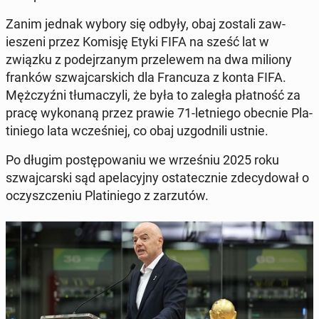
Zanim jednak wybory się odbyły, obaj zostali za­w­
ieszeni przez Komisję Etyki FIFA na sześć lat w
związku z pode­jrzanym przelewem na dwa miliony
franków szwa­j­cars­kich dla Fran­cuza z konta FIFA.
Mężczyźni tłu­maczyli, że była to zaległa płat­ność za
pracę wyko­naną przez prawie 71-let­niego obecnie Pla­
tiniego lata wcześniej, co obaj uz­god­nili ustnie.
Po długim postępowa­niu we wrześniu 2025 roku
szwa­j­cars­ki sąd apela­cyjny os­tate­cznie zde­cy­dował o
oczyszcze­niu Pla­tiniego z zarzutów.