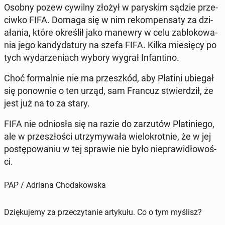
Osobny pozew cywilny złożył w paryskim sądzie prze­
ci­wko FIFA. Domaga się w nim rekom­pen­saty za dzi­
ała­nia, które określił jako manewry w celu zablokowa­
nia jego kandy­datu­ry na szefa FIFA. Kilka miesię­cy po
tych wydarzeni­ach wybory wygrał In­fan­ti­no.
Choć for­mal­nie nie ma przeszkód, aby Platini ubiegał
się ponown­ie o ten urząd, sam Francuz stwierdz­ił, że
jest już na to za stary.
FIFA nie odniosła się na razie do zarzutów Pla­tiniego,
ale w przeszłoś­ci utrzymy­wała wielokrot­nie, że w jej
postępowa­niu w tej sprawie nie było niepraw­idłowoś­
ci.
PAP / Adriana Chodakowska
Dziękujemy za przeczytanie artykułu. Co o tym myślisz?