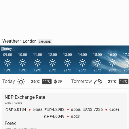
Weather
•
London
CHANGE
Today
09:00
10:00
11:00
12:00
13:00
14:00
15:00
16:00
17:
18°C
18°C
19°C
20°C
21°C
25°C
26°C
26°C
25
Today
Tomorrow
26°C
27°C
11°C
14°C
39
NBP Exchange Rate
DATE: 7 AUGUST
5.0134
4.2982
3.7236
GBP
EUR
USD
-0.0085
-0.0068
-0.0084
4.6049
CHF
-0.0031
Forex