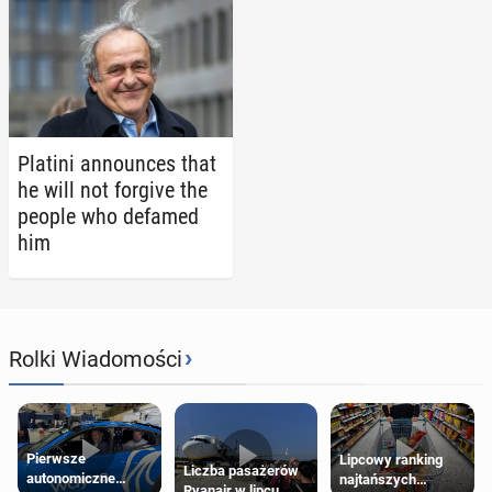
Platini an­nounces that
he will not forgive the
people who defamed
him
›
Rolki Wiadomości
Pierwsze
Lipcowy ranking
Liczba pasażerów
autonomiczne
najtańszych
Ryanair w lipcu