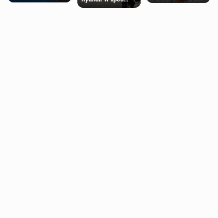
Ubery pojawią się
supermarketów
pobiła rekord
w Londynie jeszcze
tego lata