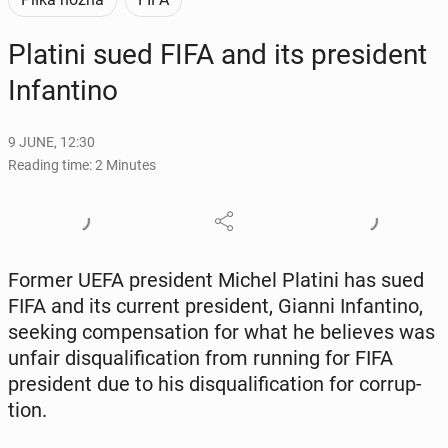
Platini sued FIFA and its pres­i­dent
In­fan­ti­no
9 JUNE, 12:30
Reading time: 2 Minutes
Former UEFA pres­i­dent Michel Platini has sued
FIFA and its current pres­i­dent, Gianni In­fan­ti­no,
seeking com­pen­sa­tion for what he be­lieves was
unfair dis­qual­i­fi­ca­tion from running for FIFA
pres­i­dent due to his dis­qual­i­fi­ca­tion for cor­rup­
tion.