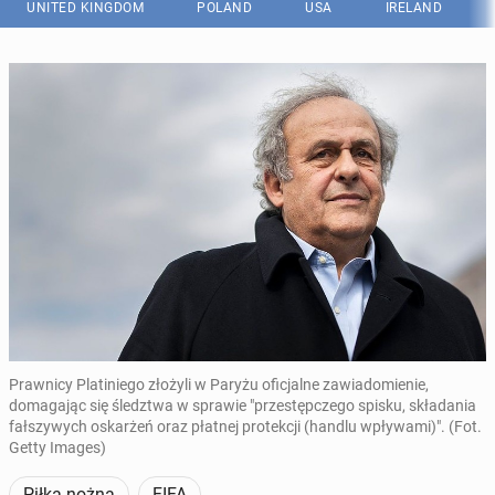
UNITED KINGDOM
POLAND
USA
IRELAND
Prawnicy Platiniego złożyli w Paryżu oficjalne zawiadomienie,
domagając się śledztwa w sprawie "przestępczego spisku, składania
fałszywych oskarżeń oraz płatnej protekcji (handlu wpływami)". (Fot.
Getty Images)
Piłka nożna
FIFA