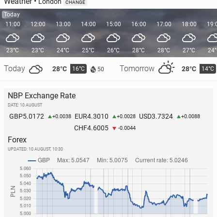
Weather
•
London
CHANGE
Today
11:00
12:00
13:00
14:00
15:00
16:00
17:00
18:00
19:
23°C
23°C
24°C
25°C
26°C
28°C
28°C
27°C
24
Today
Tomorrow
28°C
28°C
16°C
14°C
50
NBP Exchange Rate
DATE: 10 AUGUST
5.0172
4.3010
3.7324
GBP
EUR
USD
+0.0038
+0.0028
+0.0088
4.6005
CHF
-0.0044
Forex
UPDATED:
10 AUGUST, 10:30