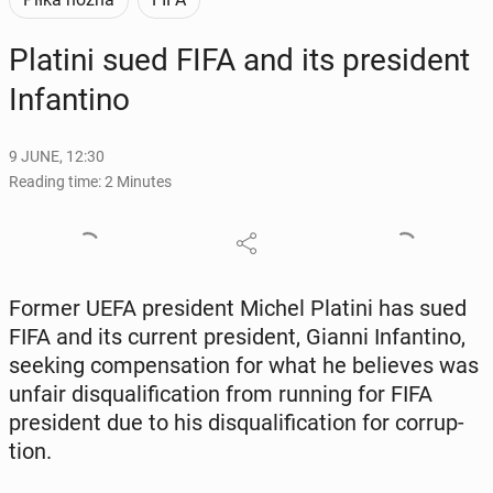
Platini sued FIFA and its pres­i­dent
In­fan­ti­no
9 JUNE, 12:30
Reading time: 2 Minutes
Former UEFA pres­i­dent Michel Platini has sued
FIFA and its current pres­i­dent, Gianni In­fan­ti­no,
seeking com­pen­sa­tion for what he be­lieves was
unfair dis­qual­i­fi­ca­tion from running for FIFA
pres­i­dent due to his dis­qual­i­fi­ca­tion for cor­rup­
tion.