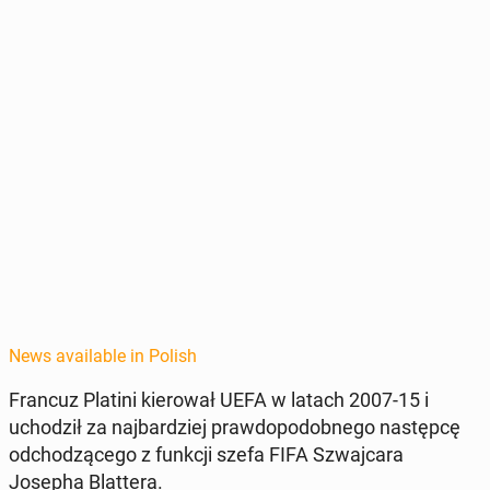
News available in Polish
Francuz Platini kierował UEFA w latach 2007-15 i
uchodz­ił za na­jbardziej praw­dopodob­ne­go następcę
od­chodzącego z funkcji szefa FIFA Szwa­j­cara
Josepha Blat­tera.