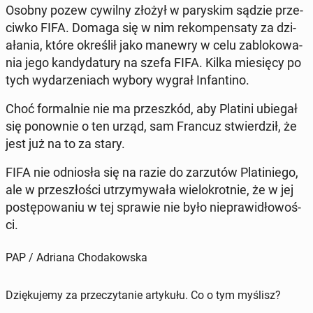
Osobny pozew cywilny złożył w paryskim sądzie prze­
ci­wko FIFA. Domaga się w nim rekom­pen­saty za dzi­
ała­nia, które określił jako manewry w celu zablokowa­
nia jego kandy­datu­ry na szefa FIFA. Kilka miesię­cy po
tych wydarzeni­ach wybory wygrał In­fan­ti­no.
Choć for­mal­nie nie ma przeszkód, aby Platini ubiegał
się ponown­ie o ten urząd, sam Francuz stwierdz­ił, że
jest już na to za stary.
FIFA nie odniosła się na razie do zarzutów Pla­tiniego,
ale w przeszłoś­ci utrzymy­wała wielokrot­nie, że w jej
postępowa­niu w tej sprawie nie było niepraw­idłowoś­
ci.
PAP / Adriana Chodakowska
Dziękujemy za przeczytanie artykułu. Co o tym myślisz?