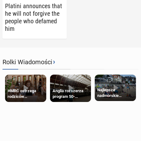
Platini an­nounces that
he will not forgive the
people who defamed
him
›
Rolki Wiadomości
Najlepsze
HMRC ostrzega
Anglia rozszerza
nadmorskie
rodziców
program 50-
miasteczko blisko
pobierających Child
procentowych
Londynu
Benefit. Mogą być
zniżek kolejowych
zobowiązani do
na 18-latków
zwrotu zasiłku