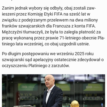
Zanim jednak wybory się odbyły, obaj zostali za­w­
ieszeni przez Komisję Etyki FIFA na sześć lat w
związku z pode­jrzanym przelewem na dwa miliony
franków szwa­j­cars­kich dla Fran­cuza z konta FIFA.
Mężczyźni tłu­maczyli, że była to zaległa płat­ność za
pracę wyko­naną przez prawie 71-let­niego obecnie Pla­
tiniego lata wcześniej, co obaj uz­god­nili ustnie.
Po długim postępowa­niu we wrześniu 2025 roku
szwa­j­cars­ki sąd apela­cyjny os­tate­cznie zde­cy­dował o
oczyszcze­niu Pla­tiniego z zarzutów.