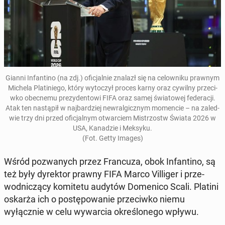
Gianni In­fan­ti­no (na zdj.) ofic­jal­nie znalazł się na celown­iku prawnym
Michela Pla­tiniego, który wytoczył proces karny oraz cywilny prze­ci­
wko obec­ne­mu prezy­den­towi FIFA oraz samej świa­towej fed­er­acji
.
Atak ten nastąpił w na­jbardziej newral­gicznym mo­men­cie – na za­led­
wie trzy dni przed ofic­jal­nym ot­war­ciem Mis­tr­zostw Świata 2026 w
USA, Kanadzie i Meksyku.
(Fot. Getty Images)
Wśród pozwanych przez Fran­cuza, obok In­fan­ti­no, są
też były dyrek­tor prawny FIFA Marco Vil­liger i prze­
wod­niczą­cy komite­tu audytów Domeni­co Scali. Platini
oskarża ich o postępowanie prze­ci­wko niemu
wyłącznie w celu wywar­cia określonego wpływu.