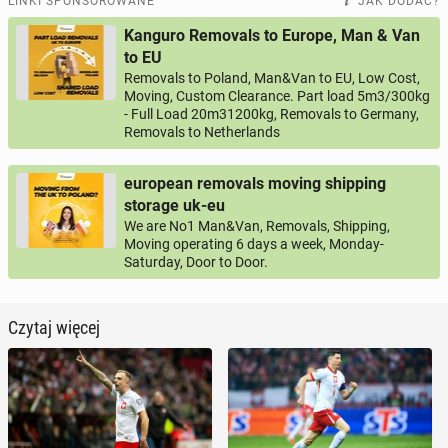
LINKI SPONSOROWANE
JAK DODAĆ?
Kanguro Removals to Europe, Man & Van
to EU
Removals to Poland, Man&Van to EU, Low Cost,
Moving, Custom Clearance. Part load 5m3/300kg
- Full Load 20m31200kg, Removals to Germany,
Removals to Netherlands
european removals moving shipping
storage uk-eu
We are No1 Man&Van, Removals, Shipping,
Moving operating 6 days a week, Monday-
Saturday, Door to Door.
Czytaj więcej