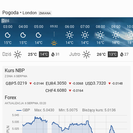
Pogoda
•
London
ZMIANA
Dziś
03:00
04:00
05:00
05:32
06:00
07:00
08:00
09:00
10:
15°C
15°C
14°C
14°C
14°C
16°C
18°C
18
Dziś
Jutro
25°C
26°C
14°C
13°C
31
27
Kurs NBP
Z DNIA: 6 SIERPNIA
5.0219
4.3050
3.7320
GBP
EUR
USD
-0.0144
-0.0068
-0.0148
4.6080
CHF
-0.0164
Forex
AKTUALIZACJA:
6 SIERPNIA, 03:20