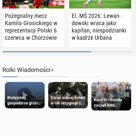
Po­że­gnal­ny mecz
El. MŚ 2026: Le­wan­
Kamila Gro­sic­kie­go w
dow­ski wraca jako
re­pre­zen­ta­cji Polski 6
kapitan, nie­spo­dzian­ki
czerwca w Cho­rzo­wie
w kadrze Urbana
›
Rolki Wiadomości
Brytyjskiej
Coraz więcej kobiet
Karol III i Kamila
gospodarce grozi
w UK rezygnuje z
zaczęli letni
recesja, jeśli
roli druhny na
odpoczynek po
kryzys na Bliskim
ślubie
Igrzyskach
Wschodzie się
Wspólnoty w
przedłuży
Glasgow