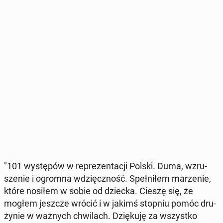
"101 wy­stę­pów w re­pre­zen­ta­cji Polski. Duma, wzru­
sze­nie i ogromna wdzięcz­ność. Speł­ni­łem ma­rze­nie,
które nosiłem w sobie od dziecka. Cieszę się, że
mogłem jeszcze wrócić i w jakimś stopniu pomóc dru­
ży­nie w ważnych chwi­lach. Dzię­ku­ję za wszyst­ko