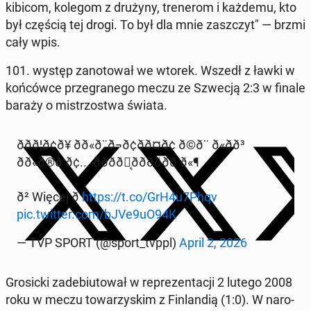
kibicom, kolegom z drużyny, tre­ne­rom i każdemu, kto
był częścią tej drogi. To był dla mnie za­szczyt" — brzmi
cały wpis.
101. występ za­no­to­wał we wtorek. Wszedł z ławki w
koń­ców­ce prze­gra­ne­go meczu ze Szwecją 2:3 w finale
baraży o mi­strzo­stwa świata.
ððð¦ð¢ð¥ ðð«ð¨ð¬ð¢ðð¤ð¢ ð©ð¨ ð«ðð³
ðð«ð®ð ð¢... ðððð̨ðððððð ð«¶
ð² Więcej ð
https://t.co/GrH4u7Phqv
pic.twitter.com/bJVe9uO94K
— TVP SPORT (@sport_tvppl)
April 2, 2026
Gro­sic­ki za­de­biu­to­wał w re­pre­zen­ta­cji 2 lutego 2008
roku w meczu to­wa­rzy­skim z Fin­lan­dią (1:0). W na­ro­