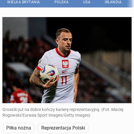
WIELKA BRYTANIA
POLSKA
USA
IRLANDIA
Grosicki już na dobre kończy karierę reprezentacyjną. (Fot. Maciej
Rogowski/Eurasia Sport Images/Getty Images)
Piłka nożna
Reprezentacja Polski