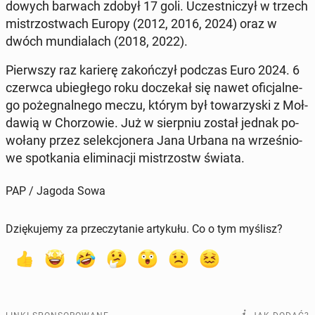
do­wych barwach zdobył 17 goli. Uczest­ni­czył w trzech
mi­strzo­stwach Europy (2012, 2016, 2024) oraz w
dwóch mun­dia­lach (2018, 2022).
Pierw­szy raz karierę za­koń­czył podczas Euro 2024. 6
czerwca ubie­głe­go roku do­cze­kał się nawet ofi­cjal­ne­
go po­że­gnal­ne­go meczu, którym był to­wa­rzy­ski z Moł­
da­wią w Cho­rzo­wie. Już w sierp­niu został jednak po­
wo­ła­ny przez se­lek­cjo­ne­ra Jana Urbana na wrze­śnio­
we spo­tka­nia eli­mi­na­cji mi­strzostw świata.
PAP / Jagoda Sowa
Dziękujemy za przeczytanie artykułu. Co o tym myślisz?