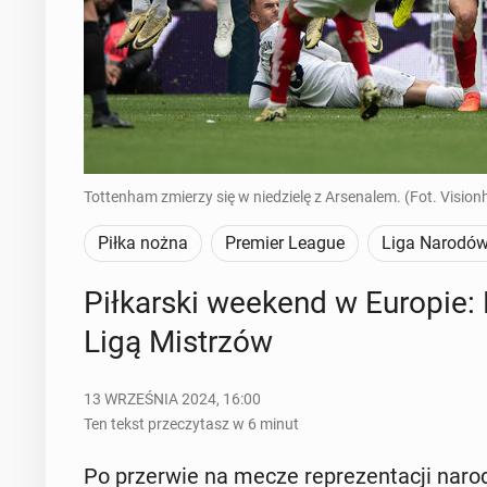
Tottenham zmierzy się w niedzielę z Arsenalem. (Fot. Visio
Piłka nożna
Premier League
Liga Narodó
Pił­kar­ski weekend w Europie
Ligą Mi­strzów
13 WRZEŚNIA 2024, 16:00
Ten tekst przeczytasz w 6 minut
Po prze­rwie na mecze re­pre­zen­ta­cji na­ro