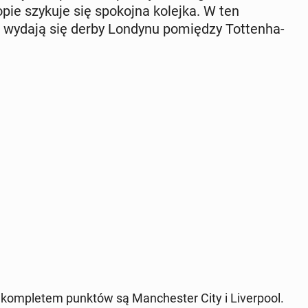
opie szykuje się spo­koj­na kolejka. W ten
e wydają się derby Londynu po­mię­dzy Tot­ten­ha­
om­ple­tem punktów są Man­che­ster City i Li­ver­po­ol.