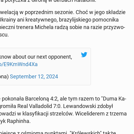
e­we­la­cją w po­przed­nim sezonie. Choć w jego skła­dzie
ny ani kre­atyw­ne­go, bra­zy­lij­skie­go po­moc­ni­ka
iecz­ni trenera Michela radzą sobie na razie przy­zwo­
scu.
to know about our next op­po­nent,
.co/E9KmWnd4Xa
o­na)
Sep­tem­ber 12, 2024
 po­ko­na­ła Bar­ce­lo­ną 4:2, ale tym razem to "Duma Ka­
gro­mi­ła Real Val­la­do­lid 7:0. Le­wan­dow­ski zdobył
zi w kla­sy­fi­ka­cji strzel­ców. Wi­ce­li­de­rem z trzema
zyk Ra­phin­ha.
iejsce z ośmioma punk­ta­mi. "Kró­lew­skich" także