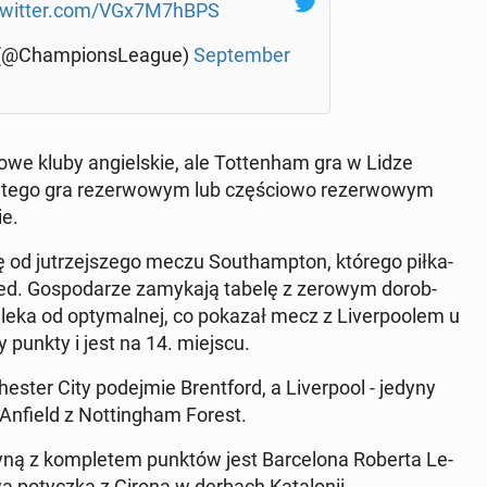
.twitter.com/VGx7M7hBPS
(@Cham­pion­sLe­ague)
Sep­tem­ber
we kluby an­giel­skie, ale Tot­ten­ham gra w Lidze
atego gra re­zer­wo­wym lub czę­ścio­wo re­zer­wo­wym
ie.
od ju­trzej­sze­go meczu So­uthamp­ton, którego pił­ka­
d. Go­spo­da­rze za­my­ka­ją tabelę z zerowym do­rob­
leka od opty­mal­nej, co pokazał mecz z Li­ver­po­olem u
y punkty i jest na 14. miejscu.
­ster City po­dej­mie Brent­ford, a Li­ver­po­ol - jedyny
 Anfield z Not­tin­gham Forest.
żyną z kom­ple­tem punktów jest Bar­ce­lo­na Roberta Le­
a po­tycz­ka z Gironą w derbach Ka­ta­lo­nii.