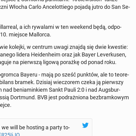
­ni Włocha Carlo An­ce­lot­tie­go pojadą jutro do San Se­
lar­re­al, a ich ry­wa­la­mi w ten weekend będą, od­po­
a 10. miejsce Mal­lor­ca.
 dwie kolejki, w centrum uwagi znajdą się dwie kwestie:
a­ne­go lidera He­iden­he­im oraz jak Bayer Le­ver­ku­sen,
re­agu­je na pierw­szą ligową porażkę od ponad roku.
o­grom­ca Bayeru - mają po sześć punktów, ale to teo­re­
y bilans bramek. Dzisiaj wie­czo­rem czeka ją pierw­szy
nad be­nia­min­kiem Sankt Pauli 2:0 i nad Au­gs­bur­
us­sią Do­rt­mund. BVB jest po­draż­nio­na bez­bram­ko­wym
ejce.
, we will be hosting a party to­
F825IjJQ