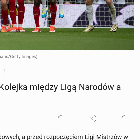
nhaus/Getty Images)
w
: Kolejka między Ligą Narodów a
­do­wych, a przed roz­po­czę­ciem Ligi Mi­strzów w