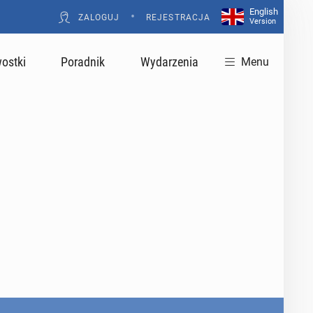
English
•
ZALOGUJ
REJESTRACJA
Version
ostki
Poradnik
Wydarzenia
Menu