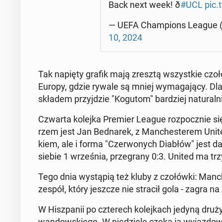
Back next week! ð
#UCL
pic
— UEFA Cham­pions League 
10, 2024
Tak napięty grafik mają zresztą wszyst­kie czoło
Europy, gdzie rywale są mniej wy­ma­ga­ją­cy. Dl
składem przyj­dzie "Kogutom" bar­dziej na­tu­ral­n
Czwarta kolejka Premier League roz­pocz­nie się 
rzem jest Jan Bed­na­rek, z Man­che­ste­rem Unite
kiem, ale i forma "Czer­wo­nych Diabłów" jest da
siebie 1 wrze­śnia, prze­gra­ny 0:3. United ma trz
Tego dnia wy­stą­pią też kluby z czo­łów­ki: Man­che
zespół, który jeszcze nie stracił gola - zagra na
W Hisz­pa­nii po czte­rech ko­lej­kach jedyną dru
wan­dow­skie­go. W nie­dzie­lę czeka ją wy­jaz­do­w