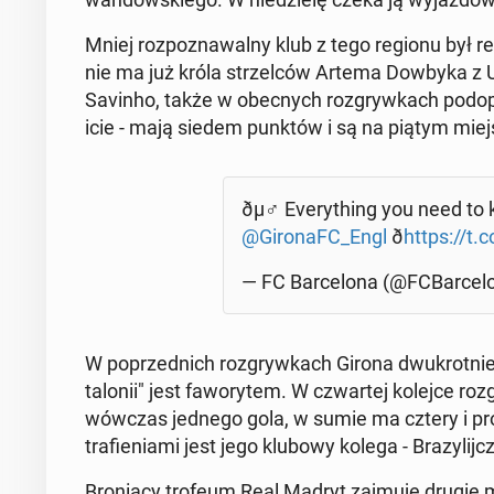
Mniej roz­po­zna­wal­ny klub z tego regionu był r
nie ma już króla strzel­ców Artema Dowbyka z Ukrai
Savinho, także w obec­nych roz­gryw­kach pod­op
icie - mają siedem punktów i są na piątym miej
ðµ️‍♂️ Eve­ry­thing you need 
@Gi­ro­naFC_Engl
ð
https://t
— FC Bar­ce­lo­na (@FCBar­ce­l
W po­przed­nich roz­gryw­kach Girona dwu­krot­nie
ta­lo­nii" jest fa­wo­ry­tem. W czwar­tej kolejce roz­
wówczas jednego gola, w sumie ma cztery i pro­wa­d
tra­fie­nia­mi jest jego klubowy kolega - Bra­zy­lij­c
Bro­nią­cy trofeum Real Madryt zajmuje drugie m