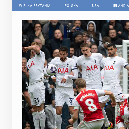
WIELKA BRYTANIA
POLSKA
USA
IRLANDIA