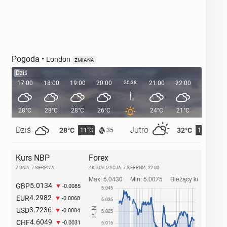
Pogoda
•
London
ZMIANA
Dziś
17:00
18:00
19:00
20:00
20:38
21:00
22:00
23:00
28°C
28°C
28°C
26°C
24°C
21°C
20°C
Dziś
Jutro
28°C
32°C
11°C
15°C
35
Kurs NBP
Forex
Z DNIA: 7 SIERPNIA
AKTUALIZACJA:
7 SIERPNIA, 22:00
5.0134
GBP
-0.0085
4.2982
EUR
-0.0068
3.7236
USD
-0.0084
4.6049
CHF
-0.0031