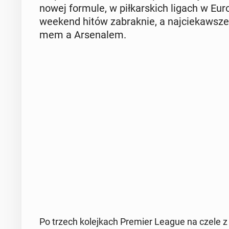
nowej formule, w pił­kar­skich ligach w Eur
weekend hitów za­brak­nie, a naj­cie­kaw­sz
mem a Ar­se­na­lem.
Po trzech ko­lej­kach Premier League na czele z k