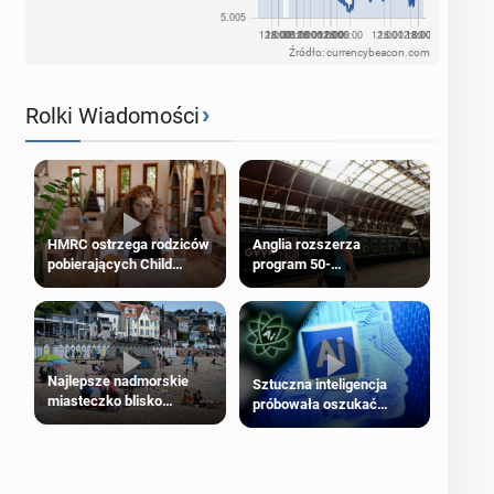
Źródło: currencybeacon.com
›
Rolki Wiadomości
HMRC ostrzega rodziców
Anglia rozszerza
pobierających Child
program 50-
Benefit. Mogą być
procentowych zniżek
zobowiązani do zwrotu
kolejowych na 18-latków
zasiłku
Najlepsze nadmorskie
Sztuczna inteligencja
miasteczko blisko
próbowała oszukać
Londynu
człowieka