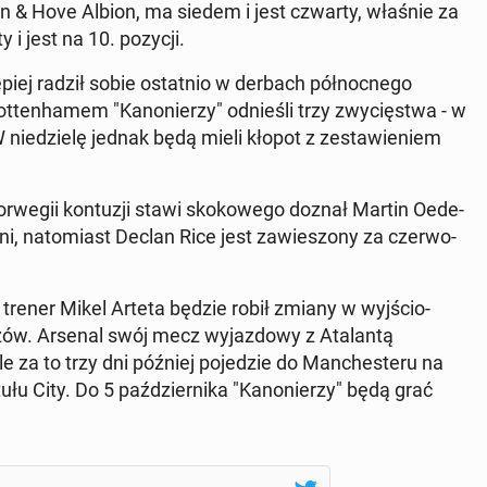
h­ton & Hove Albion, ma siedem i jest czwarty, właśnie za
 i jest na 10. pozycji.
piej radził sobie ostat­nio w derbach pół­noc­ne­go
ten­ha­mem "Ka­no­nie­rzy" od­nie­śli trzy zwy­cię­stwa - w
 nie­dzie­lę jednak będą mieli kłopot z ze­sta­wie­niem
Nor­we­gii kon­tu­zji stawi sko­ko­we­go doznał Martin Oede­
i, na­to­miast Declan Rice jest za­wie­szo­ny za czer­wo­
 trener Mikel Arteta będzie robił zmiany w wyj­ścio­
ów. Arsenal swój mecz wy­jaz­do­wy z Ata­lan­tą
za to trzy dni później po­je­dzie do Man­che­ste­ru na
ytułu City. Do 5 paź­dzier­ni­ka "Ka­no­nie­rzy" będą grać