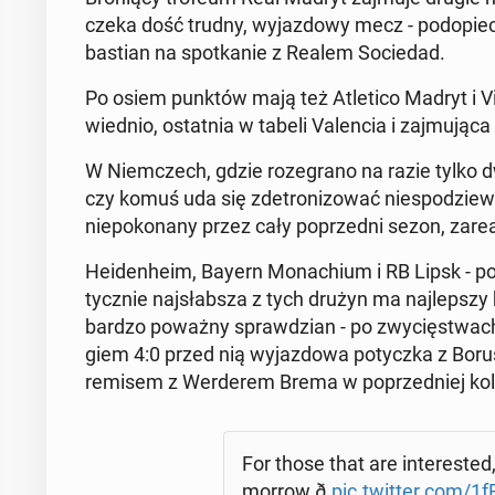
czeka dość trudny, wy­jaz­do­wy mecz - pod­opiecz
ba­stian na spo­tka­nie z Realem So­cie­dad.
Po osiem punktów mają też Atle­ti­co Madryt i Vil­
wied­nio, ostat­nia w tabeli Va­len­cia i zaj­mu­ją­c
W Niem­czech, gdzie ro­ze­gra­no na razie tylko
czy komuś uda się zde­tro­ni­zo­wać nie­spo­dzie­w
nie­po­ko­na­ny przez cały po­przed­ni sezon, za­
He­iden­he­im, Bayern Mo­na­chium i RB Lipsk - p
tycz­nie naj­słab­sza z tych drużyn ma naj­lep­sz
bardzo poważny spraw­dzian - po zwy­cię­stwach 
giem 4:0 przed nią wy­jaz­do­wa po­tycz­ka z Bo­r
remisem z Wer­de­rem Brema w po­przed­niej kol
For those that are in­te­re­sted
mor­row ð
pic.twitter.com/1f