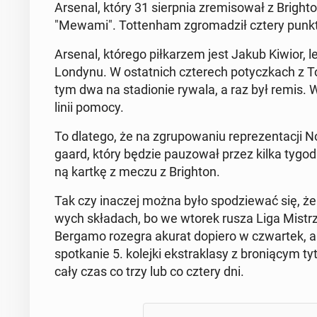
Arsenal, który 31 sierp­nia zre­mi­so­wał z Bri­g
"Mewami". Tot­ten­ham zgro­ma­dził cztery punkty
Arsenal, którego pił­ka­rzem jest Jakub Kiwior, le
Londynu. W ostat­nich czte­rech po­tycz­kach z Tot­
tym dwa na sta­dio­nie rywala, a raz był remis. W
linii pomocy.
To dlatego, że na zgru­po­wa­niu re­pre­zen­ta­cji 
ga­ard, który będzie pau­zo­wał przez kilka tygodn
ną kartkę z meczu z Bri­gh­ton.
Tak czy inaczej można było spo­dzie­wać się, że
wych skła­dach, bo we wtorek rusza Liga Mi­strz
Bergamo rozegra akurat dopiero w czwar­tek, ale 
spo­tka­nie 5. kolejki eks­tra­kla­sy z bro­nią­cym t
cały czas co trzy lub co cztery dni.