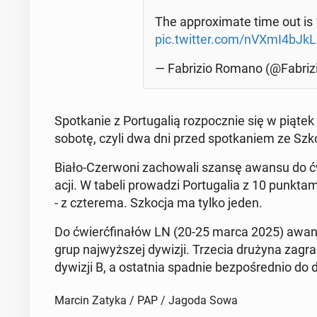
The ap­pro­xi­ma­te time out is
pic.twitter.com/nVXmI4bJkL
— Fa­bri­zio Romano (@Fa­bri­z
Spo­tka­nie z Por­tu­ga­lią roz­pocz­nie się w pią
sobotę, czyli dwa dni przed spo­tka­niem ze Szk
Biało-Czer­wo­ni za­cho­wa­li szansę awansu do ćw
acji. W tabeli pro­wa­dzi Por­tu­ga­lia z 10 punk­t
- z czte­re­ma. Szkocja ma tylko jeden.
Do ćwierć­fi­na­łów LN (20-25 marca 2025) awan­s
grup naj­wyż­szej dywizji. Trzecia drużyna zagra
dywizji B, a ostat­nia spadnie bez­po­śred­nio do d
Marcin Zatyka / PAP / Jagoda Sowa