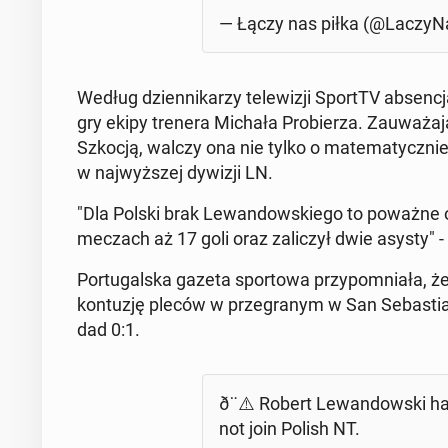
— Łączy nas piłka (@La­czy­Na
Według dzien­ni­ka­rzy te­le­wi­zji SportTV ab­sen­
gry ekipy trenera Michała Pro­bie­rza. Za­uwa­ża­ją
Szkocją, walczy ona nie tylko o ma­te­ma­tycz­ni
w naj­wyż­szej dywizji LN.
"Dla Polski brak Le­wan­dow­skie­go to poważne o
meczach aż 17 goli oraz za­li­czył dwie asysty" - 
Por­tu­gal­ska gazeta spor­to­wa przy­po­mnia­ła, że
kon­tu­zję pleców w prze­gra­nym w San Se­ba­stia
dad 0:1.
ð¨⚠️ Robert Le­wan­dow­ski h
not join Polish NT.