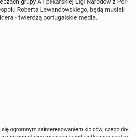
 meczach grupy A1 pił­kar­skiej Ligi Narodów z Por­
a zespołu Roberta Le­wan­dow­skie­go, będą musieli
idera - twier­dzą por­tu­gal­skie media.
 się ogrom­nym za­in­te­re­so­wa­niem kibiców, czego do­
h już na ponad dwa mie­sią­ce przed piąt­ko­wym spo­tka­