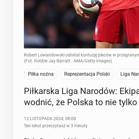
Robert Lewandowski odniósł kontuzję pleców w przegranym w
(Fot. Robbie Jay Barratt - AMA/Getty Images)
Piłka nożna
Reprezentacja Polski
Liga Na
Pił­kar­ska Liga Narodów: Ekip
wod­nić, że Polska to nie tylko
12 LISTOPADA 2024, 08:00
Ten tekst przeczytasz w 3 minuty