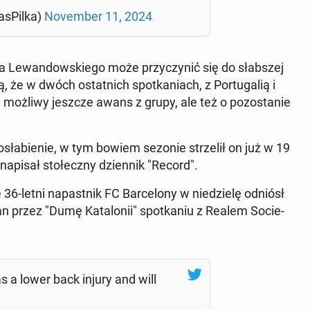
­sPil­ka)
No­vem­ber 11, 2024
cja Le­wan­dow­skie­go może przy­czy­nić się do słab­szej
, że w dwóch ostat­nich spo­tka­niach, z Por­tu­ga­lią i
e możliwy jeszcze awans z grupy, ale też o po­zo­sta­nie
sła­bie­nie, w tym bowiem sezonie strze­lił on już w 19
napisał sto­łecz­ny dzien­nik "Record".
 36-letni na­past­nik FC Bar­ce­lo­ny w nie­dzie­lę odniósł
n przez "Dumę Ka­ta­lo­nii" spo­tka­niu z Realem So­cie­
as a lower back injury and will