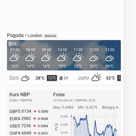
Pogoda
•
London
ZMIANA
Dziś
07:00
08:00
09:00
10:00
11:00
12:00
13:00
14:00
14°C
14°C
16°C
19°C
22°C
26°C
26°C
28°C
Dziś
Jutro
28°C
32°C
12°C
14°C
24
Kurs NBP
Forex
Z DNIA: 7 SIERPNIA
AKTUALIZACJA:
7 SIERPNIA, 22:00
5.0134
GBP
-0.0085
4.2982
EUR
-0.0068
3.7236
USD
-0.0084
4.6049
CHF
-0.0031