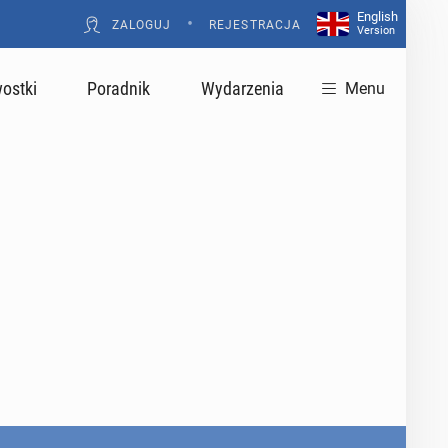
English
•
ZALOGUJ
REJESTRACJA
Version
ostki
Poradnik
Wydarzenia
Menu