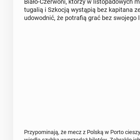
Biało-Czer­wo­ni, którzy w li­sto­pa­do­wych
tu­ga­lią i Szkocją wy­stą­pią bez ka­pi­ta­n
udo­wod­nić, że po­tra­fią grać bez swojego l
Przy­po­mi­na­ją, że mecz z Polską w Porto cieszy
wio­dła szybka wy­prze­daż biletów. Za­bra­kło ic