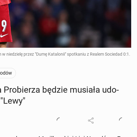
 niedzielę przez "Dumę Katalonii" spotkaniu z Realem Sociedad 0:1.
rodów
a Pro­bie­rza będzie musiała udo­
 "Lewy"