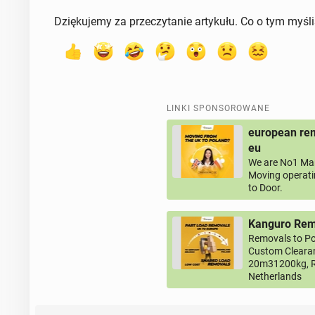
Dziękujemy za przeczytanie artykułu. Co o tym myśl
LINKI SPONSOROWANE
european rem
eu
We are No1 Man
Moving operati
to Door.
Kanguro Remo
Removals to Po
Custom Clearan
20m31200kg, R
Netherlands