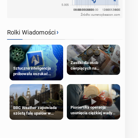
Źródło: currencybeacon.com
›
Rolki Wiadomości
Zasiłki dla osób
cierpiących na
Sztuczna inteligencja
schorzenia psychiczne
próbowała oszukać
człowieka
Pionierska operacja
BBC Weather zapowiada
usunięcia ciężkiej wady
szóstą falę upałów w
wrodzonej płodu w łonie
Londynie
matki