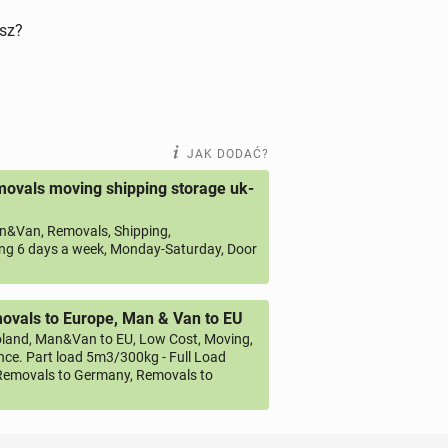
isz?
JAK DODAĆ?
ovals moving shipping storage uk-
&Van, Removals, Shipping,
ng 6 days a week, Monday-Saturday, Door
vals to Europe, Man & Van to EU
land, Man&Van to EU, Low Cost, Moving,
ce. Part load 5m3/300kg - Full Load
emovals to Germany, Removals to