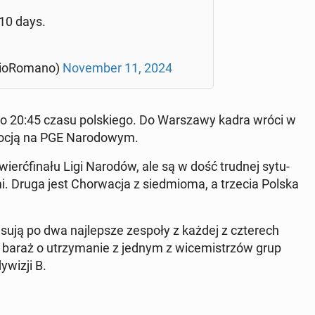
 10 days.
io­Ro­ma­no)
No­vem­ber 11, 2024
tek o 20:45 czasu pol­skie­go. Do War­sza­wy kadra wróci w
ocją na PGE Na­ro­do­wym.
ierć­fi­na­łu Ligi Narodów, ale są w dość trudnej sy­tu­
a­mi. Druga jest Chor­wa­cja z sied­mio­ma, a trzecia Polska
u­ją po dwa naj­lep­sze zespoły z każdej z czte­rech
 baraż o utrzy­ma­nie z jednym z wi­ce­mi­strzów grup
ywizji B.