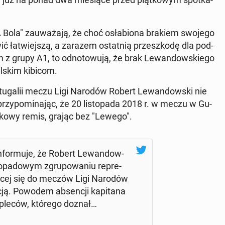
 "A Bola" za­uwa­ża­ją, że choć osła­bio­na brakiem swojego
wić ła­twiej­szą, a zarazem ostat­nią prze­szko­dę dla pod­
z grupy A1, to od­no­to­wu­ją, że brak Le­wan­dow­skie­go
l­skim kibicom.
­tu­ga­lii meczu Ligi Narodów Robert Le­wan­dow­ski nie
rzy­po­mi­na­jąc, że 20 li­sto­pa­da 2018 r. w meczu w Gu­
am­ko­wy remis, grając bez "Lewego".
­for­mu­je, że Robert Le­wan­dow­
­pa­do­wym zgru­po­wa­niu re­pre­
u­ją­cej się do meczów Ligi Narodów
ją. Powodem ab­sen­cji ka­pi­ta­na
z pleców, którego doznał…