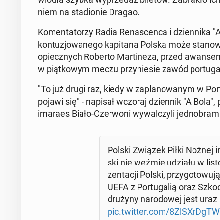
niem na sta­dio­nie Dragao.
Ko­men­ta­to­rzy Radia Re­na­scen­ca i dzien­ni­ka
kon­tu­zjo­wa­ne­go ka­pi­ta­na Polska może sta­no­
opiecz­nych Roberto Mar­ti­ne­za, przed awansem 
w piąt­ko­wym meczu przy­nie­sie zawód por­tu­ga
"To już drugi raz, kiedy w za­pla­no­wa­nym w Por
pojawi się" - napisał wczoraj dzien­nik "A Bola", p
ima­ra­es Biało-Czer­wo­ni wy­wal­czy­li jed­no­br
Polski Związek Piłki Nożnej in
ski nie weźmie udziału w li­sto
zen­ta­cji Polski, przy­go­to­w
UEFA z Por­tu­ga­lią oraz Szkoc
drużyny na­ro­do­wej jest ura
pic.twitter.com/8ZlSXrDgTW