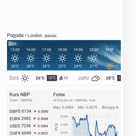
Pogoda
•
London
ZMIANA
Dziś
15:00
16:00
17:00
18:00
19:00
20:00
20:39
21:00
26°C
26°C
26°C
25°C
24°C
21°C
19°C
Dziś
Jutro
26°C
28°C
10°C
11°C
33
Kurs NBP
Forex
Z DNIA: 7 SIERPNIA
AKTUALIZACJA:
7 SIERPNIA, 15:40
5.0134
GBP
-0.0085
4.2982
EUR
-0.0068
3.7236
USD
-0.0084
4.6049
CHF
-0.0031