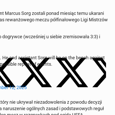
y­stent Marcus Sorg zostali ponad miesiąc temu ukarani
s re­wan­żo­we­go meczu pół­fi­na­ło­we­go Ligi Mi­strzów
do­gryw­ce (wcze­śniej u siebie zre­mi­so­wa­ła 3:3) i
n. He and as­si­stant Sorg will be on the bench against
o­ssi­ble repeat of events.
­ber 12, 2025
tóry nie ukrywał nie­za­do­wo­le­nia z powodu decyzji
a na­ru­sze­nie ogól­nych zasad i pod­sta­wo­wych reguł
jeden mecz w roz­gryw­kach pod egidą UEFA.