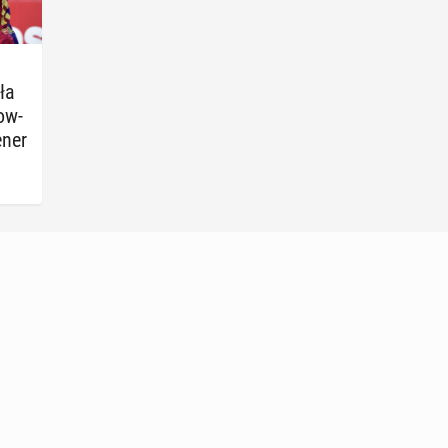
ła
dow­
ener