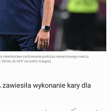
FA za niewłaściwe zachowanie podczas rewanżowego meczu
NG YEON-JE/AFP via Getty Images)
za­wie­si­ła wy­ko­na­nie kary dla