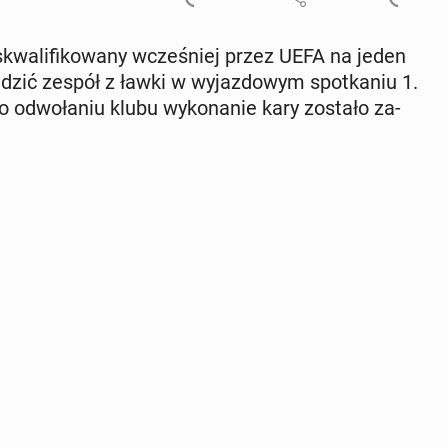
ys­kwa­li­fi­ko­wa­ny wcze­śniej przez UEFA na jeden
dzić zespół z ławki w wy­jaz­do­wym spo­tka­niu 1.
 od­wo­ła­niu klubu wy­ko­na­nie kary zostało za­