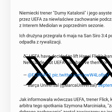
Nie­miec­ki trener "Dumy Ka­ta­lo­nii" i jego as
przez UEFA za nie­wła­ści­we za­cho­wa­nie podcza
z Interem Me­dio­lan w po­przed­nim sezonie.
Ich drużyna prze­gra­ła 6 maja na San Siro 3:4 po 
odpadła z ry­wa­li­za­cji.
ð¨ UEFA have decided to lift Hansi Flick's ba
New­ca­stle, but UEFA will observe them for a p
—
@FCBRAC1
pic.twitter.com/ywW4LofjnV
— Barça Uni­ver­sal (@Bar­caU­ni­ver­sal)
Sep­tem
Jak in­for­mo­wa­ła wówczas UEFA, trener Flick, k
arbitra tego spo­tka­nia Szymona Mar­ci­nia­ka, "z
dobrego za­cho­wa­nia" został za­wie­szo­ny na 