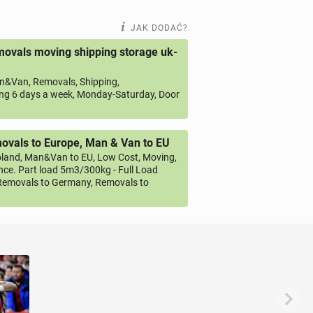
JAK DODAĆ?
ovals moving shipping storage uk-
&Van, Removals, Shipping,
ng 6 days a week, Monday-Saturday, Door
vals to Europe, Man & Van to EU
land, Man&Van to EU, Low Cost, Moving,
ce. Part load 5m3/300kg - Full Load
emovals to Germany, Removals to