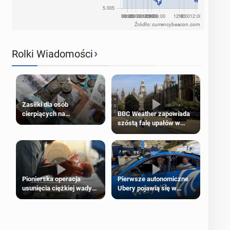
Źródło: currencybeacon.com
›
Rolki Wiadomości
Zasiłki dla osób
cierpiących na
BBC Weather zapowiada
schorzenia psychiczne
szóstą falę upałów w
Londynie
Pierwsze autonomiczne
Pionierska operacja
Ubery pojawią się w
usunięcia ciężkiej wady
Londynie jeszcze tego
wrodzonej płodu w łonie
lata
matki