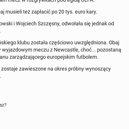
aj musieli też za­pła­cić po 20 tys. euro kary.
dow­ski i Woj­ciech Szczę­sny, od­wo­ła­ła się jednak od
.
ań­skie­go klubu została czę­ścio­wo uwzględ­nio­na. Obaj
wy­jaz­do­wym meczu z New­ca­stle, choć... po­zo­sta­ną
 za­rzą­dza­ją­ce­go eu­ro­pej­skim fut­bo­lem.
 zostaje za­wie­szo­ne na okres próbny wy­no­szą­cy
.
isz?