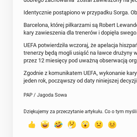
Iden­tycz­nie po­stą­pio­no w przy­pad­ku Sorga. Ob
Bar­ce­lo­na, której pił­ka­rza­mi są Robert Le­wan­
kary za­wie­sze­nia dla tre­ne­rów i dopięła swego
UEFA po­twier­dzi­ła wczoraj, że ape­la­cja hisz­p
tre­ne­rzy będą mogli usiąść na ławce drużyny w 
przez 12 mie­się­cy pod uważną ob­ser­wa­cją organu
Zgodnie z ko­mu­ni­ka­tem UEFA, wy­ko­na­nie kary
jeden rok, po­cząw­szy od daty ni­niej­szej decyzji
PAP / Jagoda Sowa
Dziękujemy za przeczytanie artykułu. Co o tym myśl