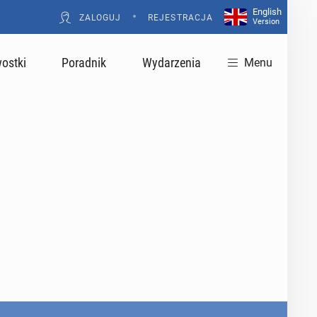
English
•
ZALOGUJ
REJESTRACJA
Version
ostki
Poradnik
Wydarzenia
Menu