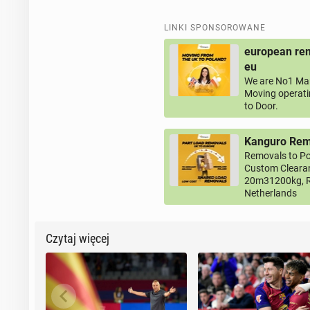
LINKI SPONSOROWANE
european rem
eu
We are No1 Man
Moving operati
to Door.
Kanguro Remo
Removals to Po
Custom Clearan
20m31200kg, R
Netherlands
Czytaj więcej