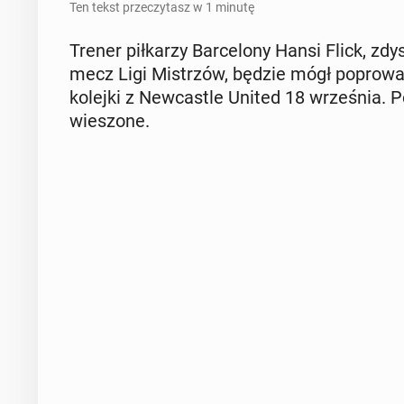
Ten tekst przeczytasz w 1 minutę
Trener pił­ka­rzy Bar­ce­lo­ny Hansi Flick, zd
mecz Ligi Mi­strzów, będzie mógł po­pro­wa­
kolejki z New­ca­stle United 18 wrze­śnia. Po
wie­szo­ne.