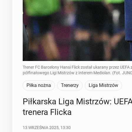
Trener FC Barcelony Hansi Flick został ukarany przez UE
półfinałowego Ligi Mistrzów z Interem Mediolan. (Fot. JU
Piłka nożna
Trenerzy
Liga Mistrzów
Pił­kar­ska Liga Mi­strzów: UEFA 
trenera Flicka
13 WRZEŚNIA 2025, 13:30