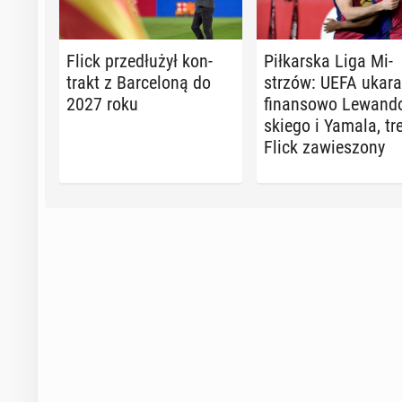
Flick prze­dłu­żył kon­
Pił­kar­ska Liga Mi­
trakt z Bar­ce­lo­ną do
strzów: UEFA ukara
2027 roku
fi­nan­so­wo Le­wan­
skie­go i Yamala, tr
Flick za­wie­szo­ny