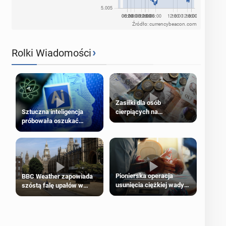
Źródło: currencybeacon.com
›
Rolki Wiadomości
Zasiłki dla osób
cierpiących na
Sztuczna inteligencja
schorzenia psychiczne
próbowała oszukać
człowieka
Pionierska operacja
BBC Weather zapowiada
usunięcia ciężkiej wady
szóstą falę upałów w
wrodzonej płodu w łonie
Londynie
matki