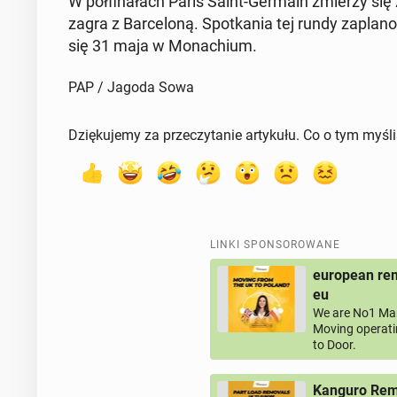
W pół­fi­na­łach Paris Saint-Germain zmierzy się 
zagra z Bar­ce­lo­ną. Spo­tka­nia tej rundy za­pla­
się 31 maja w Mo­na­chium.
PAP / Jagoda Sowa
Dziękujemy za przeczytanie artykułu. Co o tym myśl
LINKI SPONSOROWANE
european rem
eu
We are No1 Man
Moving operati
to Door.
Kanguro Remo