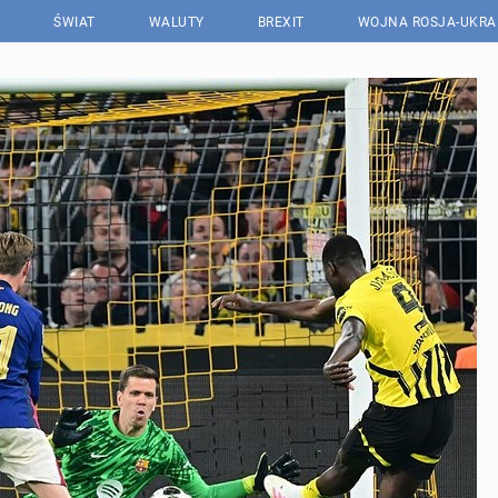
ŚWIAT
WALUTY
BREXIT
WOJNA ROSJA-UKRA