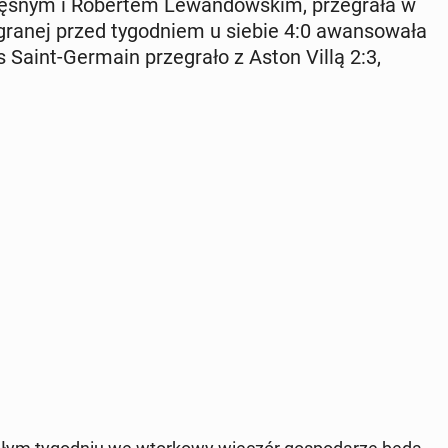
zę­snym i Ro­ber­tem Le­wan­dow­skim, prze­gra­ła w
­gra­nej przed ty­go­dniem u siebie 4:0 awan­so­wa­ła
aris Saint-Germain prze­gra­ło z Aston Villą 2:3,