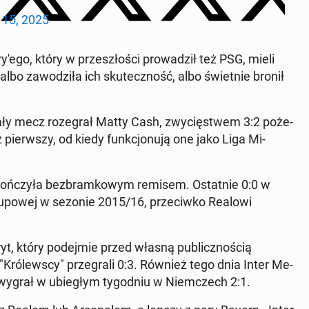
l 15, 2025
­'e­go, który w prze­szło­ści pro­wa­dził też PSG, mieli
albo za­wo­dzi­ła ich sku­tecz­ność, albo świet­nie bronił
ały mecz ro­ze­grał Matty Cash, zwy­cię­stwem 3:2 po­że­
az pierw­szy, od kiedy funk­cjo­nu­ją one jako Liga Mi­
ń­czy­ła bez­bram­ko­wym remisem. Ostat­nie 0:0 w
 gru­po­wej w sezonie 2015/16, prze­ciw­ko Realowi
ryt, który po­dej­mie przed własną pu­blicz­no­ścią
ró­lew­scy" prze­gra­li 0:3. Również tego dnia Inter Me­
wygrał w ubie­głym ty­go­dniu w Niem­czech 2:1.