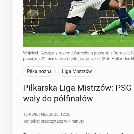
Wojciech Szczęsny razem z Barceloną przegrał z Borussią 
passę na 22 meczach z rzędu bez porażki. (Fot. Hollands
Piłka nożna
Liga Mistrzów
Pił­kar­ska Liga Mi­strzów: PSG i
wa­ły do pół­fi­na­łów
16 KWIETNIA 2025, 12:30
Ten tekst przeczytasz w 4 minuty