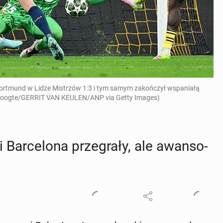
Dortmund w Lidze Mistrzów 1:3 i tym samym zakończył wspaniałą
e Hoogte/GERRIT VAN KEULEN/ANP via Getty Images)
 Bar­ce­lo­na prze­gra­ły, ale awan­so­