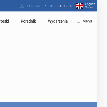
English
•
ZALOGUJ
REJESTRACJA
Version
ostki
Poradnik
Wydarzenia
Menu