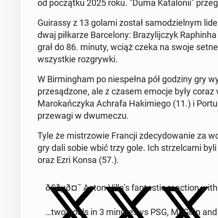
od po­cząt­ku 2025 roku. "Duma Ka­ta­lo­nii" prz
Gu­iras­sy z 13 golami został sa­mo­dziel­nym lide
dwaj pił­ka­rze Bar­ce­lo­ny: Bra­zy­lij­czyk Ra­phi
grał do 86. minuty, wciąż czeka na swoje setne tra­
wszyst­kie roz­gryw­ki.
W Bir­ming­ham po nie­speł­na pół godziny gry wy
prze­są­dzo­ne, ale z czasem emocje były coraz wię
Ma­ro­kań­czy­ka Achrafa Ha­ki­mie­go (11.) i Por
prze­wa­gi w dwu­me­czu.
Tyle że mi­strzo­wie Francji zde­cy­do­wa­nie za wc
gry dali sobie wbić trzy gole. Ich strzel­ca­mi by
oraz Ezri Konsa (57.).
ð£ðµð¤¯ Aston Villa’s fan­ta­stic re­ac­tion wi
…two goals in 3 minutes vs PSG, McGinn an