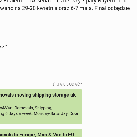
z Realem lub Ar­se­na­lem, a lepszy z pary Bayern - Inter
no­wa­no na 29-30 kwiet­nia oraz 6-7 maja. Finał od­bę­dzie
isz?
JAK DODAĆ?
ovals moving shipping storage uk-
&Van, Removals, Shipping,
ng 6 days a week, Monday-Saturday, Door
vals to Europe, Man & Van to EU