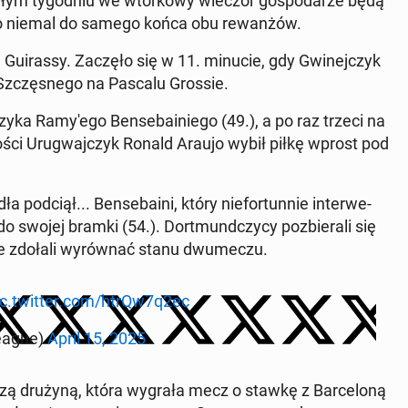
­głym ty­go­dniu we wtor­ko­wy wieczór go­spo­da­rze będą
­ło niemal do samego końca obu re­wan­żów.
 Gu­iras­sy. Zaczęło się w 11. minucie, gdy Gwi­nej­czyk
lu Szczę­sne­go na Pascalu Grossie.
y­ka Ra­my­'e­go Ben­se­ba­inie­go (49.), a po raz trzeci na
gości Uru­gwaj­czyk Ronald Araujo wybił piłkę wprost pod
 podciął... Ben­se­ba­ini, który nie­for­tun­nie in­ter­we­
swojej bramki (54.). Do­rt­mund­czy­cy po­zbie­ra­li się
e nie zdołali wy­rów­nać stanu dwu­me­czu.
ic.twitter.com/htrQw7q2ec
­ague)
April 15, 2025
w­szą drużyną, która wygrała mecz o stawkę z Bar­ce­lo­ną