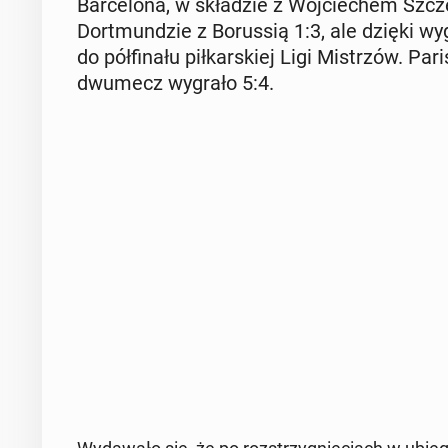
Bar­ce­lo­na, w skła­dzie z Woj­cie­chem Szc
Do­rt­mun­dzie z Bo­rus­sią 1:3, ale dzięki wy
do pół­fi­na­łu pił­kar­skiej Ligi Mi­strzów. P
dwumecz wygrało 5:4.