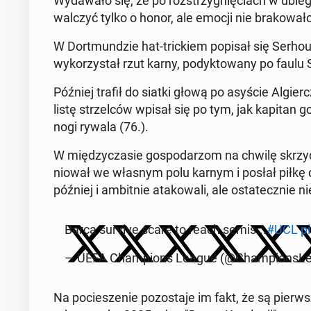
Wy­da­wa­ło się, że po roz­strzy­gnię­ciach w ubie
walczyć tylko o honor, ale emocji nie bra­ko­wa
W Do­rt­mun­dzie hat-tric­kiem popisał się Serhou
wy­ko­rzy­stał rzut karny, po­dyk­to­wa­ny po fau
Później trafił do siatki głową po asyście Al­gier­cz
listę strzel­ców wpisał się po tym, jak kapitan 
nogi rywala (76.).
W mię­dzy­cza­sie go­spo­da­rzom na chwilę skrzy­dła
nio­wał we własnym polu karnym i posłał piłkę do 
później i am­bit­nie ata­ko­wa­li, ale osta­tecz­ni
Barça survive scare to reach semis...
#UCL
p
— UEFA Cham­pions League (@Cham­pion­sLe
Na po­cie­sze­nie po­zo­sta­je im fakt, że są pier