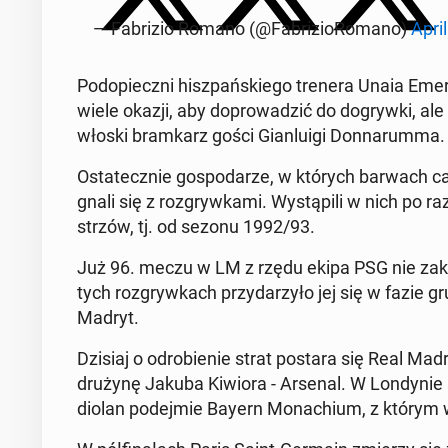
— Fa­bri­zio Romano (@Fa­bri­zio­Ro­ma­no)
Apri
Pod­opiecz­ni hisz­pań­skie­go trenera Unaia Eme­ry
wiele okazji, aby do­pro­wa­dzić do do­gryw­ki, ale 
włoski bram­karz gości Gian­lu­igi Don­na­rum­ma.
Osta­tecz­nie go­spo­da­rze, w których barwach c
gna­li się z roz­gryw­ka­mi. Wy­stą­pi­li w nich po r
strzów, tj. od sezonu 1992/93.
Już 96. meczu w LM z rzędu ekipa PSG nie za­ko
tych roz­gryw­kach przy­da­rzy­ło jej się w fazie
Madryt.
Dzisiaj o od­ro­bie­nie strat postara się Real Mad
drużynę Jakuba Kiwiora - Arsenal. W Lon­dy­nie "K
dio­lan po­dej­mie Bayern Mo­na­chium, z którym 