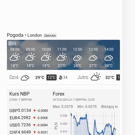
Pogoda
•
London
ZMIANA
Dziś
08:00
09:00
10:00
11:00
12:00
13:00
14:00
15:00
18°C
18°C
19°C
21°C
24°C
27°C
28°C
29°C
Dziś
Jutro
29°C
32°C
12°C
14°C
24
Kurs NBP
Forex
Z DNIA: 7 SIERPNIA
AKTUALIZACJA:
7 SIERPNIA, 22:00
5.0134
GBP
-0.0085
4.2982
EUR
-0.0068
3.7236
USD
-0.0084
4.6049
CHF
-0.0031