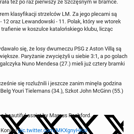
e­gra­ła też po raz pierw­szy ze Szczę­snym w bramce.
rem kla­sy­fi­ka­cji strzel­ców LM. Za jego plecami są
n­ha - 12 oraz Le­wan­dow­ski - 11. Polak, który we wtorek
fie­nie w ko­szul­ce ka­ta­loń­skie­go klubu, licząc
­da­wa­ło się, że losy dwu­me­czu PSG z Aston Villą są
ksze. Pa­ry­ża­nie zwy­cię­ży­li u siebie 3:1, a po golach
­tu­gal­czy­ka Nuno Mendesa (27.) mieli już cztery bramki
ze­śnie się roz­luź­ni­li i jeszcze zanim minęła godzina
li Belg Youri Tie­le­mans (34.), Szkot John McGinn (55.)
th a be­au­ti­ful assist by Marcus Ra­sh­ford…
d Konsa!
pic.twitter.com/MKXgnyHKst