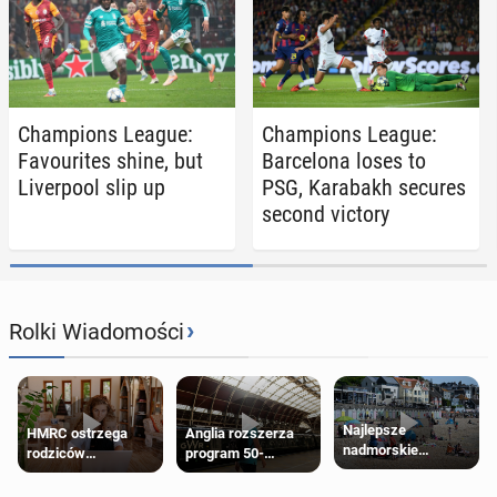
Cham­pi­ons League:
Cham­pi­ons League:
Favourites shine, but
Barcelona loses to
Liv­er­pool slip up
PSG, Karabakh secures
second victory
›
Rolki Wiadomości
Najlepsze
HMRC ostrzega
Anglia rozszerza
nadmorskie
rodziców
program 50-
miasteczko blisko
pobierających Child
procentowych
Londynu
Benefit. Mogą być
zniżek kolejowych