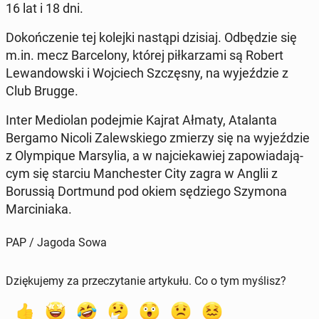
16 lat i 18 dni.
Dokończe­nie tej kolejki nastąpi dzisiaj. Odbędzie się
m.in. mecz Barcelony, której piłkarza­mi są Robert
Lewandows­ki i Wo­j­ciech Szczęs­ny, na wyjeździe z
Club Brugge.
Inter Medi­olan pode­jmie Kajrat Ałmaty, Ata­lan­ta
Bergamo Nicoli Za­lewskiego zmierzy się na wyjeździe
z Olympique Mar­sylia, a w na­j­ciekaw­iej za­powiada­ją­
cym się starciu Man­ches­ter City zagra w Anglii z
Borus­sią Dort­mund pod okiem sędziego Szymona
Marcini­a­ka.
PAP / Jagoda Sowa
Dziękujemy za przeczytanie artykułu. Co o tym myślisz?