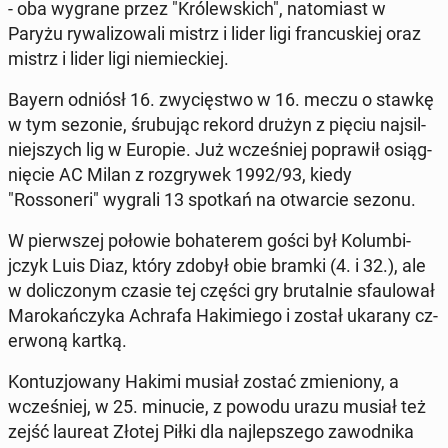
- oba wygrane przez "Królews­kich", nato­mi­ast w
Paryżu ry­wal­i­zowali mistrz i lider ligi fran­cuskiej oraz
mistrz i lider ligi niemieck­iej.
Bayern odniósł 16. zwycięst­wo w 16. meczu o stawkę
w tym sezonie, śrubu­jąc rekord drużyn z pięciu na­jsil­
niejszych lig w Europie. Już wcześniej popraw­ił os­iąg­
nię­cie AC Milan z roz­gry­wek 1992/93, kiedy
"Rossoneri" wygrali 13 spotkań na ot­war­cie sezonu.
W pier­wszej połowie bo­haterem gości był Kolumbi­
jczyk Luis Diaz, który zdobył obie bramki (4. i 32.), ale
w dolic­zonym czasie tej części gry bru­tal­nie sfaulował
Marokańczy­ka Achrafa Hakimiego i został ukarany cz­
er­woną kartką.
Kon­tuzjowany Hakimi musiał zostać zmieniony, a
wcześniej, w 25. minucie, z powodu urazu musiał też
zejść laureat Złotej Piłki dla na­jlep­szego za­wod­ni­ka