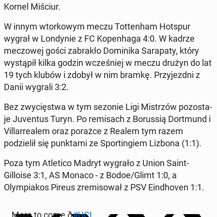
Kornel Miściur.
W innym wtorkowym meczu Tot­ten­ham Hotspur
wygrał w Lon­dynie z FC Kopen­haga 4:0. W kadrze
mec­zowej gości zabrakło Do­mini­ka Sara­p­aty, który
wys­tąpił kilka godzin wcześniej w meczu drużyn do lat
19 tych klubów i zdobył w nim bramkę. Przy­jezd­ni z
Danii wygrali 3:2.
Bez zwycięst­wa w tym sezonie Ligi Mis­trzów po­zosta­
je Ju­ven­tus Turyn. Po remisach z Borus­sią Dort­mund i
Vil­lar­realem oraz porażce z Realem tym razem
podzielił się punk­ta­mi ze Sportingiem Lizbona (1:1).
Poza tym Atleti­co Madryt wygrało z Union Saint-
Gilloise 3:1, AS Monaco - z Bodoe/Glimt 1:0, a
Olympiakos Pireus zremisował z PSV Eind­hoven 1:1.
More to come ð
#UCL