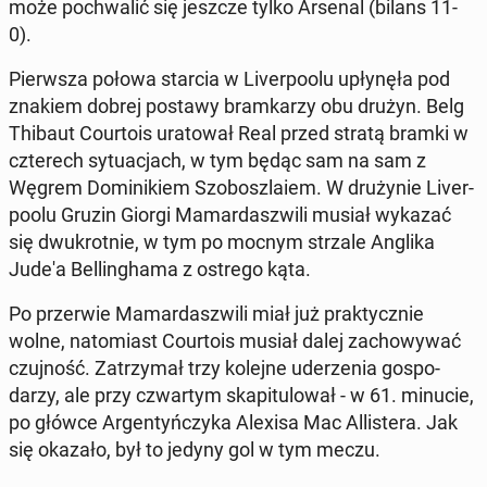
może pochwal­ić się jeszcze tylko Arsenal (bilans 11-
0).
Pier­wsza połowa starcia w Liv­er­poolu up­łynęła pod
znakiem dobrej postawy bramkarzy obu drużyn. Belg
Thibaut Cour­tois ura­tował Real przed stratą bramki w
czterech sytu­ac­jach, w tym będąc sam na sam z
Węgrem Do­minikiem Szo­bos­zlaiem. W drużynie Liv­er­
poolu Gruzin Giorgi Ma­mar­daszwili musiał wykazać
się dwukrot­nie, w tym po mocnym strzale Anglika
Jude'a Belling­hama z ostrego kąta.
Po prz­er­wie Ma­mar­daszwili miał już prak­ty­cznie
wolne, nato­mi­ast Cour­tois musiał dalej za­chowywać
czu­jność. Za­trzy­mał trzy kolejne ud­erzenia gospo­
darzy, ale przy czwartym ska­pit­u­lował - w 61. minucie,
po główce Ar­gen­tyńczy­ka Alexisa Mac Al­lis­tera. Jak
się okazało, był to jedyny gol w tym meczu.