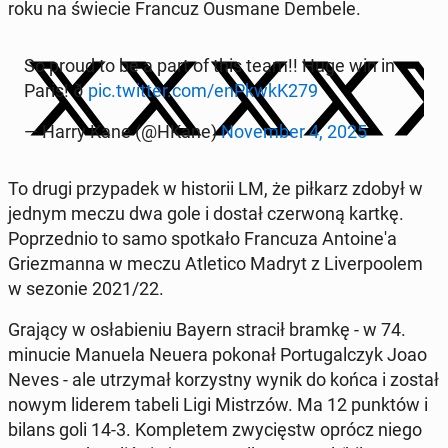
roku na świecie Francuz Ousmane Dembele.
So proud to be a part of this team!! Huge win in
Paris! ð
pic.twitter.com/enPkwkK279
— Harry Kane (@HKane)
No­vem­ber 4, 2025
To drugi przy­padek w his­torii LM, że piłkarz zdobył w
jednym meczu dwa gole i dostał cz­er­woną kartkę.
Poprzed­nio to samo spotkało Fran­cuza An­toine'a
Griez­man­na w meczu Atleti­co Madryt z Liv­er­poolem
w sezonie 2021/22.
Grający w os­ła­bi­e­niu Bayern stracił bramkę - w 74.
minucie Manuela Neuera pokonał Por­tu­gal­czyk Joao
Neves - ale utrzy­mał ko­rzyst­ny wynik do końca i został
nowym liderem tabeli Ligi Mis­trzów. Ma 12 punktów i
bilans goli 14-3. Kom­pletem zwycięstw oprócz niego