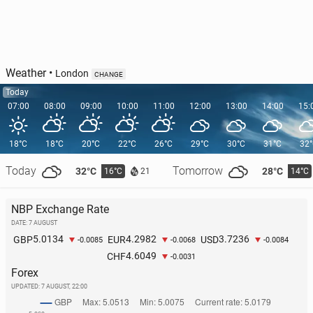
Weather
•
London
CHANGE
Today
07:00
08:00
09:00
10:00
11:00
12:00
13:00
14:00
15:
18°C
18°C
20°C
22°C
26°C
29°C
30°C
31°C
32
Today
Tomorrow
32°C
28°C
16°C
14°C
21
NBP Exchange Rate
DATE: 7 AUGUST
5.0134
4.2982
3.7236
GBP
EUR
USD
-0.0085
-0.0068
-0.0084
4.6049
CHF
-0.0031
Forex
UPDATED:
7 AUGUST, 22:00