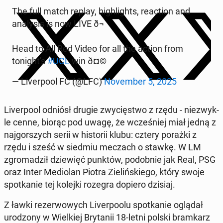
The full match replay, high­lights, re­ac­tion and
analy­sis is now LIVE ð¬
Head to All Red Video for all the action from
tonight's
#UCL
win ð¤©
— Liv­er­pool FC (@LFC)
No­vem­ber 5, 2025
Liv­er­pool odniósł drugie zwycięst­wo z rzędu - niezwyk­
le cenne, biorąc pod uwagę, że wcześniej miał jedną z
na­j­gorszych serii w his­torii klubu: cztery porażki z
rzędu i sześć w siedmiu meczach o stawkę. W LM
zgro­madz­ił dziewięć punktów, podob­nie jak Real, PSG
oraz Inter Medi­olan Piotra Zielińskiego, który swoje
spotkanie tej kolejki rozegra dopiero dzisiaj.
Z ławki rez­er­wowych Liv­er­poolu spotkanie oglądał
urod­zony w Wielkiej Bry­tanii 18-letni polski bramkarz