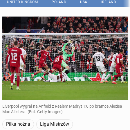
UNITED KINGDOM
POLAND
USA
IRELAND
Liverpool wygrał na Anfield z Realem Madryt 1:0 po bramce Alexisa
Mac Allistera. (Fot. Getty Images)
Piłka nożna
Liga Mistrzów