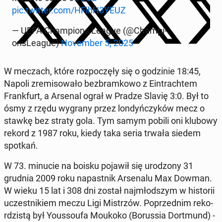
pic.twitter.com/HFihH3YEUZ
— UEFA Cham­pi­ons League (@Cham­pi­
onsLeague)
No­vem­ber 5, 2025
W meczach, które rozpoczęły się o godzinie 18:45,
Napoli zremisowało bezbramkowo z Ein­tra­chtem
Frank­furt, a Arsenal ograł w Pradze Slavię 3:0. Był to
ósmy z rzędu wygrany przez londyńczyków mecz o
stawkę bez straty gola. Tym samym pobili oni klubowy
rekord z 1987 roku, kiedy taka seria trwała siedem
spotkań.
W 73. minucie na boisku pojawił się urod­zony 31
grudnia 2009 roku na­past­nik Ar­se­nalu Max Dowman.
W wieku 15 lat i 308 dni został na­jmłod­szym w his­torii
uczest­nikiem meczu Ligi Mis­trzów. Poprzed­nim reko­
rdzistą był Yous­so­ufa Moukoko (Borus­sia Dort­mund) -