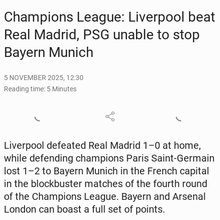
Cham­pi­ons League: Liv­er­pool beat
Real Madrid, PSG unable to stop
Bayern Munich
5 NOVEMBER 2025, 12:30
Reading time: 5 Minutes
Liv­er­pool de­feat­ed Real Madrid 1–0 at home,
while de­fend­ing cham­pi­ons Paris Saint-Germain
lost 1–2 to Bayern Munich in the French capital
in the block­buster matches of the fourth round
of the Cham­pi­ons League. Bayern and Arsenal
London can boast a full set of points.