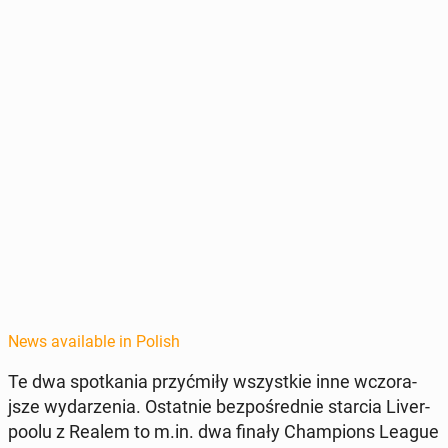
News available in Polish
Te dwa spotka­nia przyćmiły wszys­tkie inne wc­zo­ra­
jsze wydarzenia. Os­tat­nie bezpośred­nie starcia Liv­er­
poolu z Realem to m.in. dwa finały Cham­pi­ons League