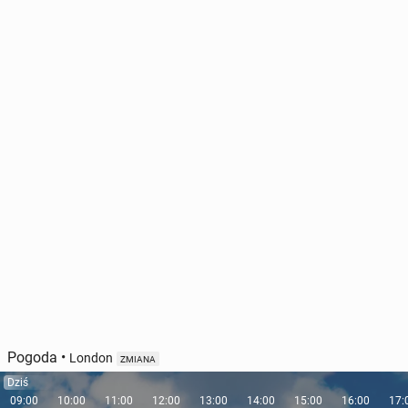
Pogoda
•
London
ZMIANA
Dziś
09:00
10:00
11:00
12:00
13:00
14:00
15:00
16:00
17: