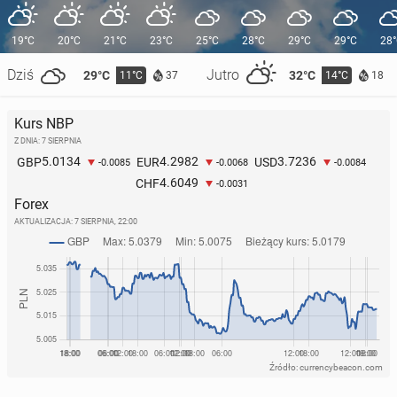
19°C
20°C
21°C
23°C
25°C
28°C
29°C
29°C
28
Dziś
Jutro
29°C
32°C
11°C
14°C
37
18
Kurs NBP
Z DNIA: 7 SIERPNIA
5.0134
4.2982
3.7236
GBP
EUR
USD
-0.0085
-0.0068
-0.0084
4.6049
CHF
-0.0031
Forex
AKTUALIZACJA:
7 SIERPNIA, 22:00
Źródło: currencybeacon.com