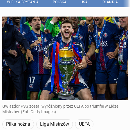
WIELKA BRYTANIA
POLSKA
USA
IRLANDIA
Gwiazdor PSG został wyróżniony przez UEFA po triumfie w Lidze
Mistrzów. (Fot. Getty Images)
Piłka nożna
Liga Mistrzów
UEFA