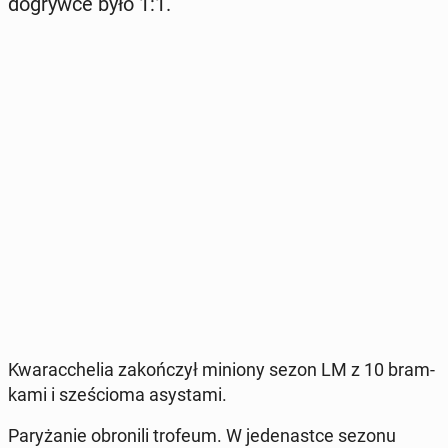
do­gryw­ce było 1:1.
Kwa­rac­che­lia za­koń­czył miniony sezon LM z 10 bram­
ka­mi i sze­ścio­ma asy­sta­mi.
Pa­ry­ża­nie obro­ni­li trofeum. W je­de­na­st­ce sezonu