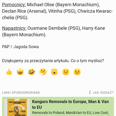
Po­moc­ni­cy:
Michael Olise (Bayern Mo­na­chium),
Declan Rice (Arsenal), Vitinha (PSG), Chwicza Kwa­rac­
che­lia (PSG).
Na­past­ni­cy:
Ousmane Dembele (PSG), Harry Kane
(Bayern Mo­na­chium).
PAP / Jagoda Sowa
Dziękujemy za przeczytanie artykułu. Co o tym myślisz?
LINKI SPONSOROWANE
JAK DODAĆ?
Kanguro Removals to Europe, Man & Van
to EU
Removals to Poland, Man&Van to EU, Low Cost,