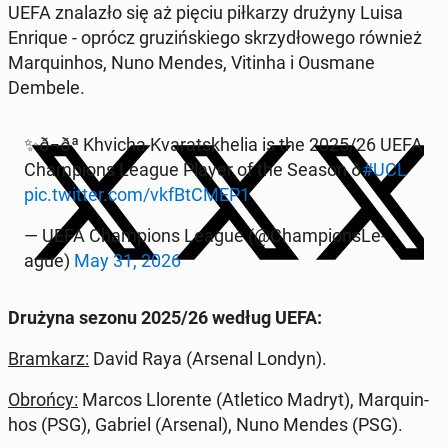
UEFA zna­la­zło się aż pięciu pił­ka­rzy drużyny Luisa
Enrique - oprócz gru­ziń­skie­go skrzy­dło­we­go również
Ma­rqu­in­hos, Nuno Mendes, Vitinha i Ousmane
Dembele.
✨ð¬ðª Khvicha Kva­rat­skhe­lia is the 2025/26 UEFA
Cham­pions League Player of the Season ð
#UCL
pic.twitter.com/vkfBtC­MEP1
— UEFA Cham­pions League (@Cham­pion­sLe­
ague)
May 31, 2026
Drużyna sezonu 2025/26 według UEFA:
Bram­karz:
David Raya (Arsenal Londyn).
Obrońcy:
Marcos Llo­ren­te (Atle­ti­co Madryt), Ma­rqu­in­
hos (PSG), Gabriel (Arsenal), Nuno Mendes (PSG).