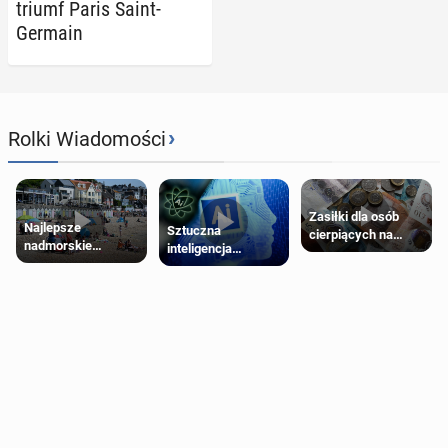
triumf Paris Saint-
Germain
›
Rolki Wiadomości
Zasiłki dla osób
Najlepsze
Sztuczna
cierpiących na
nadmorskie
inteligencja
schorzenia
miasteczko blisko
próbowała oszukać
psychiczne
Londynu
człowieka