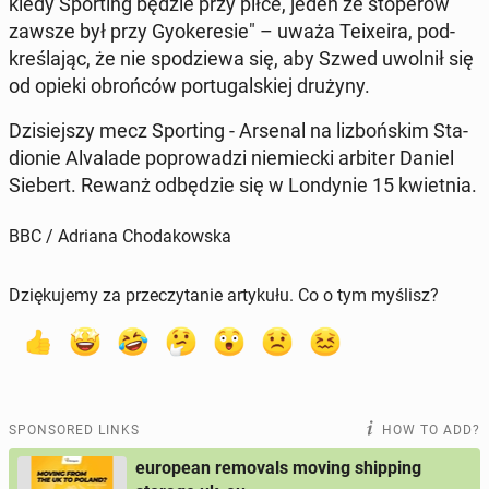
kiedy Sport­ing będzie przy piłce, jeden ze stop­erów
zawsze był przy Gyok­ere­sie" – uważa Teix­eira, pod­
kreśla­jąc, że nie spodziewa się, aby Szwed uwolnił się
od opieki obrońców por­tu­gal­skiej drużyny.
Dzisiejszy mecz Sport­ing - Arsenal na lizbońskim Sta­
dion­ie Al­valade poprowadzi niemiec­ki arbiter Daniel
Siebert. Rewanż odbędzie się w Lon­dynie 15 kwiet­nia.
BBC / Adriana Chodakowska
Dziękujemy za przeczytanie artykułu. Co o tym myślisz?
SPONSORED LINKS
HOW TO ADD?
european removals moving shipping