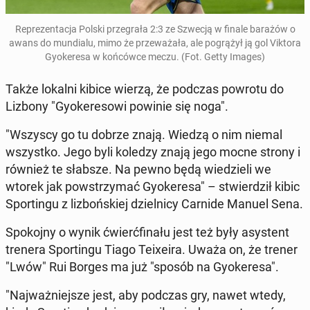
Reprezen­tac­ja Polski prze­grała 2:3 ze Szwecją w finale barażów o
awans do mundi­alu, mimo że prze­ważała, ale pogrążył ją gol Viktora
Gyok­ere­sa w końców­ce meczu. (Fot. Getty Images)
Także lokalni kibice wierzą, że podczas powrotu do
Lizbony "Gyok­ere­sowi powinie się noga".
"Wszyscy go tu dobrze znają. Wiedzą o nim niemal
wszys­tko. Jego byli koledzy znają jego mocne strony i
również te słabsze. Na pewno będą wiedzieli we
wtorek jak pow­strzy­mać Gyok­ere­sa" – stwierdz­ił kibic
Sportin­gu z lizbońskiej dziel­ni­cy Carnide Manuel Sena.
Spoko­jny o wynik ćwierć­fi­nału jest też były asys­tent
trenera Sportin­gu Tiago Teix­eira. Uważa on, że trener
"Lwów" Rui Borges ma już "sposób na Gyok­ere­sa".
"Na­jważniejsze jest, aby podczas gry, nawet wtedy,