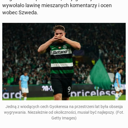
wywołało lawinę mieszanych ko­men­tarzy i ocen
wobec Szweda.
Jedną z wiodą­cych cech Gyok­ere­sa na przestrzeni lat była obsesja
wygry­wa­nia. Nieza­leżnie od okolicznoś­ci, musiał być na­jlep­szy. (Fot.
Getty Images)