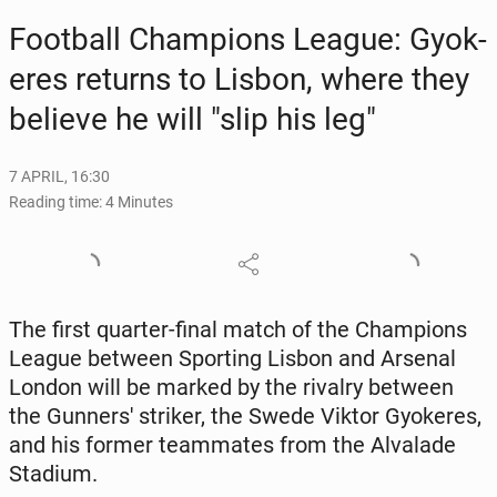
Foot­ball Cham­pi­ons League: Gyok­
eres returns to Lisbon, where they
believe he will "slip his leg"
7 APRIL, 16:30
Reading time: 4 Minutes
The first quarter-final match of the Cham­pi­ons
League between Sport­ing Lisbon and Arsenal
London will be marked by the rivalry between
the Gun­ner­s' striker, the Swede Viktor Gyok­eres,
and his former team­mates from the Al­valade
Stadium.