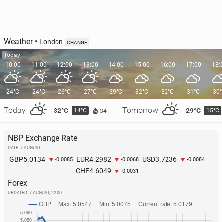
Weather
•
London
CHANGE
Today
10:00
11:00
12:00
13:00
14:00
15:00
16:00
17:00
18:
24°C
24°C
26°C
27°C
29°C
32°C
32°C
31°C
30
Today
Tomorrow
32°C
29°C
14°C
15°C
34
NBP Exchange Rate
DATE: 7 AUGUST
5.0134
4.2982
3.7236
GBP
EUR
USD
-0.0085
-0.0068
-0.0084
4.6049
CHF
-0.0031
Forex
UPDATED:
7 AUGUST, 22:00