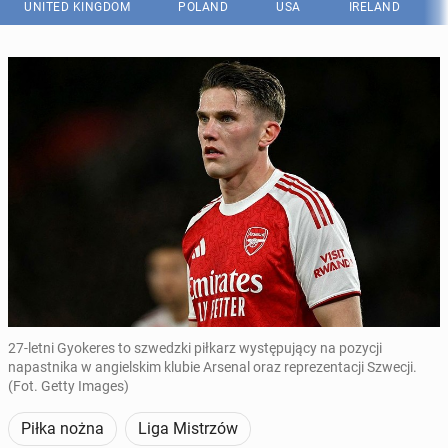
UNITED KINGDOM
POLAND
USA
IRELAND
27-letni Gyokeres to szwedzki piłkarz występujący na pozycji
napastnika w angielskim klubie Arsenal oraz reprezentacji Szwecji.
(Fot. Getty Images)
Piłka nożna
Liga Mistrzów