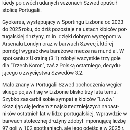
kiedy po dwóch udanych se­zonach Szwed opuścił
stolicę Por­tu­galii.
Gyok­eres, wys­tępu­ją­cy w Sportin­gu Lizbona od 2023
do 2025 roku, do dziś po­zosta­je na ustach kibiców por­
tu­gal­skiej drużyny, m.in. dzięki dobrym wys­tępom w
Ar­se­nalu Londyn oraz w barwach Szwecji, której
pomógł wygrać dwa barażowe mecze na mundial. W
spotka­niu z Ukrainą (3:1) zdobył wszys­tkie trzy gole
dla "Trzech Koron", zaś z Polską os­tat­niego, de­cy­du­
jącego o zwycięst­wa Szwedów 3:2.
Mało znany w Por­tu­galii Szwed pochodzenia węgier­
skiego pojawił się w Lizbonie blisko trzy lata temu.
Szybko za­skar­bił sobie sym­pa­tię kibiców "Lwów"
okazu­jąc się jednym z na­jskuteczniejszych na­past­
ników os­tat­nich lat w lidze por­tu­gal­skiej. Wprawdzie w
barwach stołecznej drużyny zdobył im­ponu­jącą liczbę
97 goli w 102 spotka­ni­ach, ale jego ode­jś­cie w 2025 r.