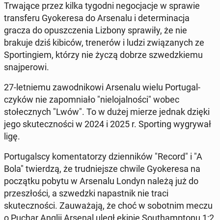
Tr­wa­jące przez kilka tygodni ne­goc­jac­je w sprawie
trans­feru Gyok­ere­sa do Ar­se­nalu i de­ter­mi­nac­ja
gracza do opuszczenia Lizbony spraw­iły, że nie
brakuje dziś kibiców, tren­erów i ludzi związanych ze
Sportingiem, którzy nie życzą dobrze szwedzkiemu
sna­jper­owi.
27-let­niemu za­wod­nikowi Ar­se­nalu wielu Por­tu­gal­
czyków nie za­pom­ni­ało "nielo­jal­noś­ci" wobec
stołecznych "Lwów". To w dużej mierze jednak dzięki
jego skutecznoś­ci w 2024 i 2025 r. Sport­ing wygry­wał
ligę.
Por­tu­galscy ko­men­ta­torzy dzi­en­ników "Record" i "A
Bola" twierdzą, że trud­niejsze chwile Gyok­ere­sa na
początku pobytu w Ar­se­nalu Londyn należą już do
przeszłoś­ci, a szwedz­ki na­past­nik nie traci
skutecznoś­ci. Za­uważa­ją, że choć w sobot­nim meczu
o Puchar Anglii Arsenal uległ ekipie Southamp­tonu 1:2,