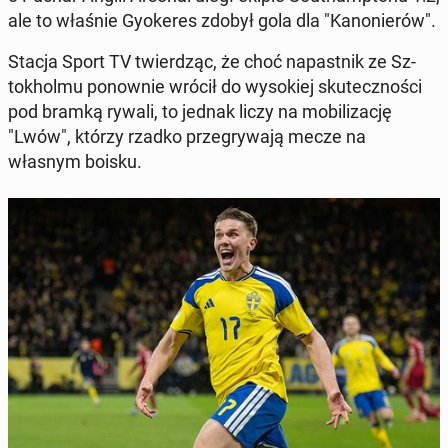
ale to właśnie Gyok­eres zdobył gola dla "Kanon­ierów".
Stacja Sport TV twierdząc, że choć na­past­nik ze Sz­
tokhol­mu ponown­ie wrócił do wysok­iej skutecznoś­ci
pod bramką rywali, to jednak liczy na mo­bi­liza­cję
"Lwów", którzy rzadko prze­gry­wa­ją mecze na
własnym boisku.