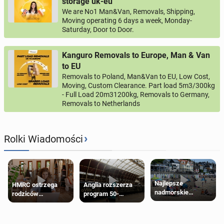
storage uk-eu
We are No1 Man&Van, Removals, Shipping,
Moving operating 6 days a week, Monday-
Saturday, Door to Door.
Kanguro Removals to Europe, Man & Van
to EU
Removals to Poland, Man&Van to EU, Low Cost,
Moving, Custom Clearance. Part load 5m3/300kg
- Full Load 20m31200kg, Removals to Germany,
Removals to Netherlands
›
Rolki Wiadomości
Najlepsze
HMRC ostrzega
Anglia rozszerza
nadmorskie
rodziców
program 50-
miasteczko blisko
pobierających Child
procentowych
Londynu
Benefit. Mogą być
zniżek kolejowych
zobowiązani do
na 18-latków