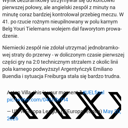
Wynik bez­bram­ko­wy utrzy­my­wał się do koń­ców­ki
pierw­szej połowy, ale an­giel­ski zespół z minuty na
minutę coraz bar­dziej kon­tro­lo­wał prze­bieg meczu. W
41. po rzucie rożnym nie­upil­no­wa­ny w polu karnym
Belg Youri Tie­le­mans wolejem dał fa­wo­ry­tom pro­wa­
dze­nie.
Nie­miec­ki zespół nie zdołał utrzy­mać jed­no­bram­ko­
wej straty do przerwy - w do­li­czo­nym czasie pierw­szej
części gry na 2:0 tech­nicz­nym strza­łem z okolic linii
pola karnego pod­wyż­szył Ar­gen­tyń­czyk Emi­lia­no
Buendia i sy­tu­acja Fre­ibur­ga stała się bardzo trudna.
Aston Villa, this is your moment ð
#UEL­fi­nal
pic.twitter.com/04iU3brPI4
— UEFA Europa League (@Eu­ro­pa­Le­ague)
May 20,
2026