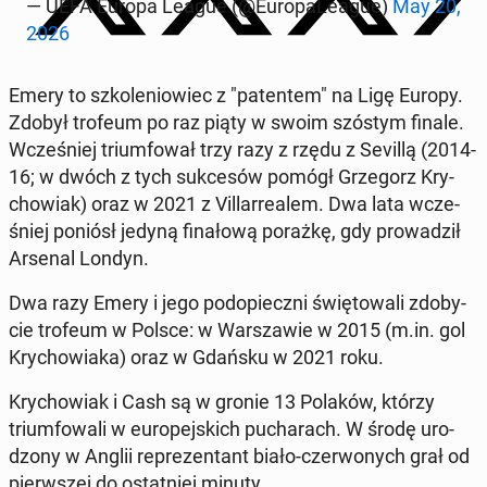
— UEFA Europa League (@Eu­ro­pa­Le­ague)
May 20,
2026
Emery to szko­le­nio­wiec z "pa­ten­tem" na Ligę Europy.
Zdobył trofeum po raz piąty w swoim szóstym finale.
Wcze­śniej trium­fo­wał trzy razy z rzędu z Sevillą (2014-
16; w dwóch z tych suk­ce­sów pomógł Grze­gorz Kry­
cho­wiak) oraz w 2021 z Vil­lar­re­alem. Dwa lata wcze­
śniej poniósł jedyną fi­na­ło­wą porażkę, gdy pro­wa­dził
Arsenal Londyn.
Dwa razy Emery i jego pod­opiecz­ni świę­to­wa­li zdo­by­
cie trofeum w Polsce: w War­sza­wie w 2015 (m.in. gol
Kry­cho­wia­ka) oraz w Gdańsku w 2021 roku.
Kry­cho­wiak i Cash są w gronie 13 Polaków, którzy
trium­fo­wa­li w eu­ro­pej­skich pu­cha­rach. W środę uro­
dzo­ny w Anglii re­pre­zen­tant biało-czer­wo­nych grał od
pierw­szej do ostat­niej minuty.