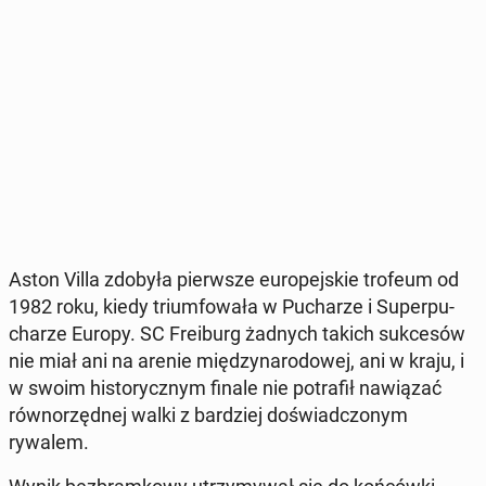
Aston Villa zdobyła pierw­sze eu­ro­pej­skie trofeum od
1982 roku, kiedy trium­fo­wa­ła w Pu­cha­rze i Su­per­pu­
cha­rze Europy. SC Fre­iburg żadnych takich suk­ce­sów
nie miał ani na arenie mię­dzy­na­ro­do­wej, ani w kraju, i
w swoim hi­sto­rycz­nym finale nie po­tra­fił na­wią­zać
rów­no­rzęd­nej walki z bar­dziej do­świad­czo­nym
rywalem.