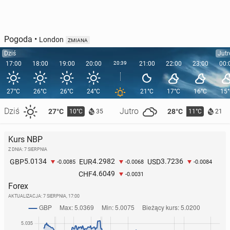
Pogoda
•
London
ZMIANA
Dziś
Jutr
17:00
18:00
19:00
20:00
20:39
21:00
22:00
23:00
00:
27°C
26°C
26°C
24°C
21°C
17°C
16°C
15
Dziś
Jutro
27°C
28°C
10°C
11°C
35
21
Kurs NBP
Z DNIA: 7 SIERPNIA
5.0134
4.2982
3.7236
GBP
EUR
USD
-0.0085
-0.0068
-0.0084
4.6049
CHF
-0.0031
Forex
AKTUALIZACJA:
7 SIERPNIA, 17:00