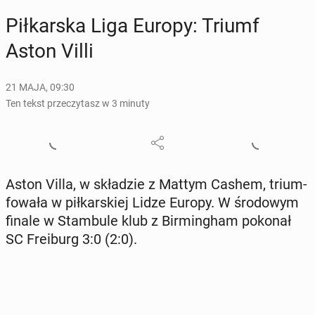
Pił­kar­ska Liga Europy: Triumf
Aston Villi
21 MAJA, 09:30
Ten tekst przeczytasz w 3 minuty
Aston Villa, w skła­dzie z Mattym Cashem, trium­
fo­wa­ła w pił­kar­skiej Lidze Europy. W śro­do­wym
finale w Stam­bu­le klub z Bir­ming­ham pokonał
SC Fre­iburg 3:0 (2:0).