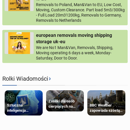
Removals to Poland, Man&Van to EU, Low Cost,
Moving, Custom Clearance. Part load 5m3/300kg
- Full Load 20m31200kg, Removals to Germany,
Removals to Netherlands
european removals moving shipping
storage uk-eu
We are No1 Man&Van, Removals, Shipping,
Moving operating 6 days a week, Monday-
Saturday, Door to Door.
›
Rolki Wiadomości
Zasiłki dla osób
Sztuczna
BBC Weather
cierpiących na
inteligencja
zapowiada szóstą
schorzenia
próbowała oszukać
falę upałów w
psychiczne
człowieka
Londynie