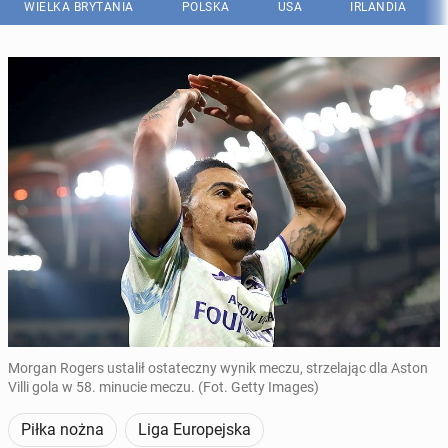
WIELKA BRYTANIA
POLSKA
USA
IRLANDIA
Morgan Rogers ustalił ostateczny wynik meczu, strzelając dla Aston
Villi gola w 58. minucie meczu. (Fot. Getty Images)
Piłka nożna
Liga Europejska