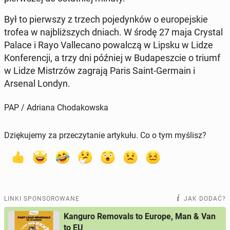
Był to pierw­szy z trzech po­je­dyn­ków o eu­ro­pej­skie
trofea w naj­bliż­szych dniach. W środę 27 maja Crystal
Palace i Rayo Val­le­ca­no po­wal­czą w Lipsku w Lidze
Kon­fe­ren­cji, a trzy dni później w Bu­da­pesz­cie o triumf
w Lidze Mi­strzów zagrają Paris Saint-Germain i
Arsenal Londyn.
PAP / Adriana Chodakowska
Dziękujemy za przeczytanie artykułu. Co o tym myślisz?
LINKI SPONSOROWANE
JAK DODAĆ?
Kanguro Removals to Europe, Man & Van
to EU