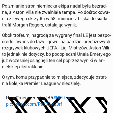
Po zmianie stron nie­miec­ka ekipa nadal była bez­rad­
na, a Aston Villa nie zwal­nia­ła tempa. Po do­środ­ko­wa­
niu z lewego skrzy­dła w 58. minucie z bliska do siatki
trafił Morgan Rogers, usta­la­jąc wynik.
Obok trofeum, nagrodą za wygrany finał LE jest bez­po­
śred­ni awans do fazy ligowej naj­bar­dziej pre­sti­żo­wych
roz­gry­wek klu­bo­wych UEFA - Ligi Mi­strzów. Aston Villi
to jednak nie dotyczy, bo pod­opiecz­ni Unaia Eme­ry­'e­go
już wcze­śniej osią­gnę­li ten cel poprzez wyniki w an­
giel­skiej eks­tra­kla­sie.
O tym, komu przy­pad­nie to miejsce, zde­cy­du­je ostat­
nia kolejka Premier League w nie­dzie­lę.
Unai Emery reu­ni­ted ðð
#UEL­fi­nal
pic.twitter.com/PsJ02w20rf