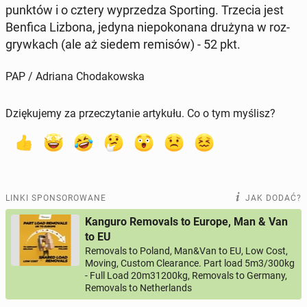
punktów i o cztery wy­prze­dza Spor­ting. Trzecia jest
Benfica Lizbona, jedyna nie­po­ko­na­na drużyna w roz­
gryw­kach (ale aż siedem remisów) - 52 pkt.
PAP / Adriana Chodakowska
Dziękujemy za przeczytanie artykułu. Co o tym myślisz?
LINKI SPONSOROWANE
JAK DODAĆ?
Kanguro Removals to Europe, Man & Van
to EU
Removals to Poland, Man&Van to EU, Low Cost,
Moving, Custom Clearance. Part load 5m3/300kg
- Full Load 20m31200kg, Removals to Germany,
Removals to Netherlands