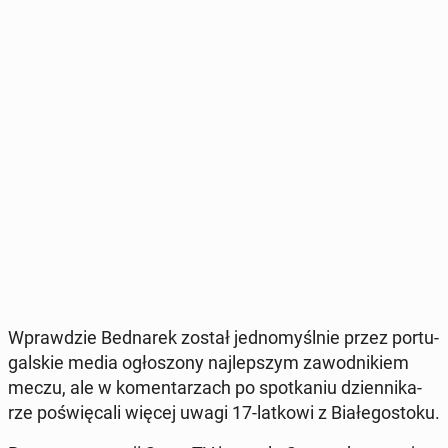
Wpraw­dzie Bed­na­rek został jed­no­myśl­nie przez por­tu­
gal­skie media ogło­szo­ny naj­lep­szym za­wod­ni­kiem
meczu, ale w ko­men­ta­rzach po spo­tka­niu dzien­ni­ka­
rze po­świę­ca­li więcej uwagi 17-latkowi z Bia­łe­go­sto­ku.