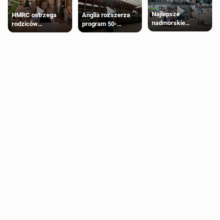
Najlepsze
HMRC ostrzega
Anglia rozszerza
nadmorskie
rodziców
program 50-
miasteczko blisko
pobierających Child
procentowych
Londynu
Benefit. Mogą być
zniżek kolejowych
zobowiązani do
na 18-latków
zwrotu zasiłku