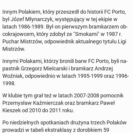
Innym Po­la­kiem, który prze­szedł do hi­sto­rii FC Porto,
był Józef Mły­nar­czyk, wy­stę­pu­ją­cy w tej ekipie w
latach 1986-1989. Był on pierw­szym bram­ka­rzem ob­
co­kra­jow­cem, który zdobył ze "Smokami" w 1987 r.
Puchar Mi­strzów, od­po­wied­nik ak­tu­al­ne­go tytułu Ligi
Mi­strzów.
Innymi Po­la­ka­mi, którzy bronili barw FC Porto, byli na­
past­nik Grze­gorz Miel­car­ski i bram­karz Andrzej
Woźniak, od­po­wied­nio w latach 1995-1999 oraz 1996-
1998.
W klubie tym grał też w latach 2007-2008 po­moc­nik
Prze­my­sław Kaź­mier­czak oraz bram­karz Paweł
Kieszek od 2010 do 2011 roku.
Po nie­dziel­nych spo­tka­niach drużyna trzech Polaków
pro­wa­dzi w tabeli eks­tra­kla­sy z do­rob­kiem 59