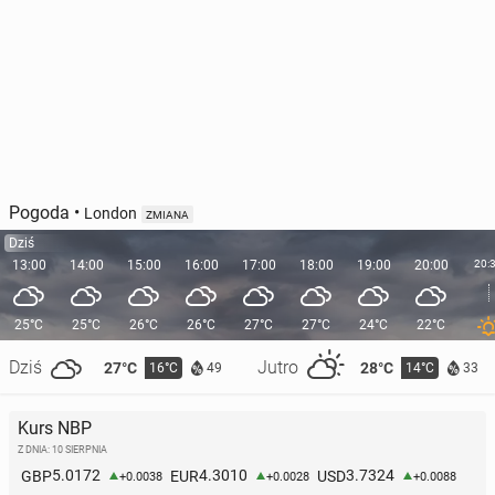
Pogoda
•
London
ZMIANA
Dziś
13:00
14:00
15:00
16:00
17:00
18:00
19:00
20:00
20:
25°C
25°C
26°C
26°C
27°C
27°C
24°C
22°C
Dziś
Jutro
27°C
28°C
16°C
14°C
49
33
Kurs NBP
Z DNIA: 10 SIERPNIA
5.0172
4.3010
3.7324
GBP
EUR
USD
+0.0038
+0.0028
+0.0088