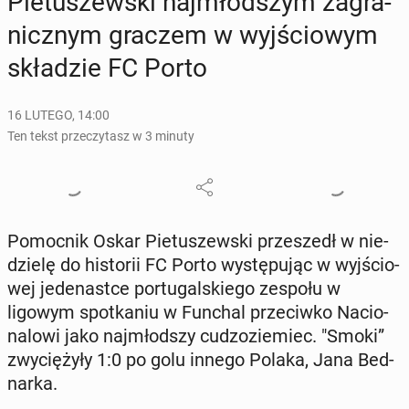
Pie­tu­szew­ski naj­młod­szym za­gra­
nicz­nym graczem w wyj­ścio­wym
skła­dzie FC Porto
16 LUTEGO, 14:00
Ten tekst przeczytasz w 3 minuty
Po­moc­nik Oskar Pie­tu­szew­ski prze­szedł w nie­
dzie­lę do hi­sto­rii FC Porto wy­stę­pu­jąc w wyj­ścio­
wej je­de­na­st­ce por­tu­gal­skie­go zespołu w
ligowym spo­tka­niu w Funchal prze­ciw­ko Na­cio­
na­lo­wi jako naj­młod­szy cu­dzo­zie­miec. "Smoki”
zwy­cię­ży­ły 1:0 po golu innego Polaka, Jana Bed­
nar­ka.