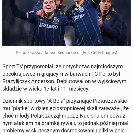
Pie­tu­szew­ski z Janem Bed­nar­kiem. (Fot. Getty Images)
Sport TV przy­po­mniał, że do­tych­czas naj­młod­szym
ob­co­kra­jow­cem gra­ją­cym w barwach FC Porto był
Bra­zy­lij­czyk An­der­son. De­biu­to­wał on w wyj­ścio­wym
skła­dzie w wieku 17 lat i 11 mie­się­cy.
Dzien­nik spor­to­wy "A Bola" przy­zna­jąc Pie­tu­szew­skie­
mu "piątkę" w dzie­się­cio­stop­nio­wej skali za­uwa­żył, że
choć młody Polak zaczął mecz z Na­cio­na­lem od­waż­
nym atakiem na bramkę rywali, to jednak później miał
pro­ble­my w sku­tecz­nym do­środ­ko­wa­niu piłki w pole