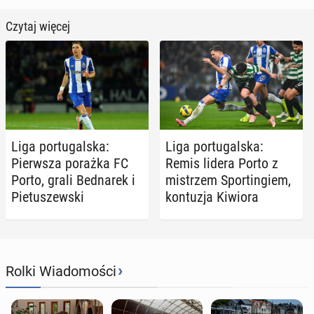
Czytaj więcej
Liga por­tu­gal­ska:
Liga por­tu­gal­ska:
Pierw­sza porażka FC
Remis lidera Porto z
Porto, grali Bed­na­rek i
mi­strzem Spor­tin­giem,
Pie­tu­szew­ski
kon­tu­zja Kiwiora
›
Rolki Wiadomości