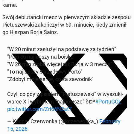
karne.
Swój de­biu­tanc­ki mecz w pierw­szym skła­dzie zespołu
Pie­tu­szew­ski za­koń­czył w 59. minucie, kiedy zmienił
go Hiszpan Borja Sainz.
"W 20 minut za­słu­żył na pod­sta­wę za tydzień"
"Póki co naj­lep­szy na boisku"
"W 20 min zrobił więcej niż Borja w 3 mecze"
"To naj­lep­szy skrzy­dło­wy Porto"
"Zdobył moje serce, co za za­wod­nik"
Czyli co gdy wpi­sa­łem "Pie­tu­szew­ski" w wy­szu­ki­
war­ce X i wy­bra­łem "naj­now­sze" ð¤ª
#Por­tu­GOL
pic.twitter.com/Zrl66N2at7
— Kacper Czer­won­ka (@kczer­won­ka_)
Fe­bru­ary
15, 2026