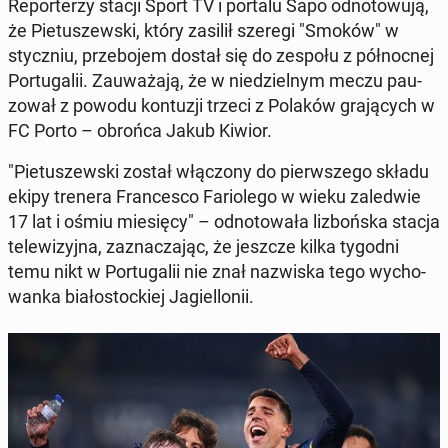
Re­por­te­rzy stacji Sport TV i portalu Sapo od­no­to­wu­ją,
że Pie­tu­szew­ski, który zasilił szeregi "Smoków" w
stycz­niu, prze­bo­jem dostał się do zespołu z pół­noc­nej
Por­tu­ga­lii. Za­uwa­ża­ją, że w nie­dziel­nym meczu pau­
zo­wał z powodu kon­tu­zji trzeci z Polaków gra­ją­cych w
FC Porto – obrońca Jakub Kiwior.
"Pie­tu­szew­ski został włą­czo­ny do pierw­sze­go składu
ekipy trenera Fran­ce­sco Fa­rio­le­go w wieku za­le­d­wie
17 lat i ośmiu mie­się­cy" – od­no­to­wa­ła li­zboń­ska stacja
te­le­wi­zyj­na, za­zna­cza­jąc, że jeszcze kilka tygodni
temu nikt w Por­tu­ga­lii nie znał na­zwi­ska tego wy­cho­
wan­ka bia­ło­stoc­kiej Ja­giel­lo­nii.