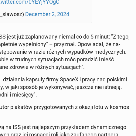
twitter.com/0YEY­jY­Y­OgC
o_slawosz)
De­cem­ber 2, 2024
SS jest już za­pla­no­wa­ny niemal co do 5 minut: "Z tego,
plet­nie wy­peł­nio­ny" – przy­znał. Opo­wia­dał, że na­
o­stę­po­wa­nie w razie różnych wy­pad­ków me­dycz­nych:
sobie w trud­nych sy­tu­acjach móc po­ra­dzić i nieść
e zdrowie w różnych sy­tu­acjach".
. dzia­ła­nia kapsuły firmy SpaceX i pracy nad pol­ski­mi
y, w jaki sposób je wy­ko­ny­wać, jeszcze nie ist­nie­ją.
ni i mie­się­cy".
autor pla­ka­tów przy­go­to­wa­nych z okazji lotu w kosmos
ą na ISS jest naj­lep­szym przy­kła­dem dy­na­micz­ne­go
ych oraz jej ro­sną­cej roli jako za­ufa­ne­go part­ne­ra