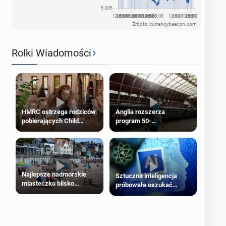
Źródło: currencybeacon.com
›
Rolki Wiadomości
HMRC ostrzega rodziców
Anglia rozszerza
pobierających Child
program 50-
Benefit. Mogą być
procentowych zniżek
zobowiązani do zwrotu
kolejowych na 18-latków
zasiłku
Najlepsze nadmorskie
Sztuczna inteligencja
miasteczko blisko
próbowała oszukać
Londynu
człowieka