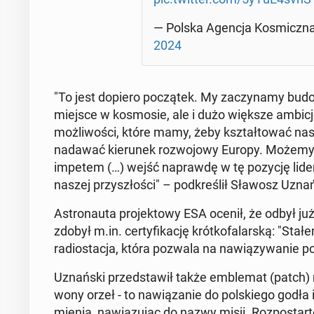
— Polska Agencja Ko­smicz
2024
"To jest dopiero po­czą­tek. My za­czy­na­my bu
miejsce w ko­smo­sie, ale i dużo większe ambicje
moż­li­wo­ści, które mamy, żeby kształ­to­wać nasz
nadawać kie­ru­nek roz­wo­jo­wy Europy. Możemy wy
impetem (…) wejść na­praw­dę w tę pozycję lidera ks
naszej przy­szło­ści" – pod­kre­ślił Sławosz Uznań
Astro­nau­ta pro­jek­to­wy ESA ocenił, że odbył już 
zdobył m.in. cer­ty­fi­ka­cję krót­ko­fa­lar­ską: "S
ra­dio­sta­cja, która pozwala na na­wią­zy­wa­nie p
Uznań­ski przed­sta­wił także em­ble­mat (patch)
wo­ny orzeł - to na­wią­za­nie do pol­skie­go godł
mie­nia, na­wią­zu­jąc do nazwy misji. Roz­po­star­t