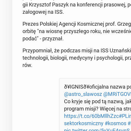
gii Krzysz­tof Paszyk na kon­fe­ren­cji pra­so­wej
za­ło­go­wej na ISS.
Prezes Pol­skiej Agencji Ko­smicz­nej prof. Grze­
orbitę "na wiosnę przy­szłe­go roku, nie wcze­śnie
podać" - przy­znał.
Przy­po­mniał, że podczas misji na ISS Uznań­ski 
tech­no­lo­gii, bio­lo­gii, me­dy­cy­ny i psy­cho­lo­gii
rów.
ð¥I­GNI­Sð¥o­fi­cjal­na nazwa 
@astro_slawosz
@MRiT­GO­V
Co kryje się pod tą nazwą, jaka
program misji? Więcej na str
https://t.co/60bMl­lhZzc
#PLin
sek­tor­ko­smicz­ny
#kosmos
#
pic.twitter.com/5yYuE4svnS