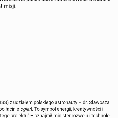
t misji.
ISS) z udzia­łem pol­skie­go astro­nau­ty – dr. Sła­wo­sza
po łacinie
ogień
. To symbol energii, kre­atyw­no­ści i
go pro­jek­tu" – oznaj­mił mi­ni­ster rozwoju i tech­no­lo­