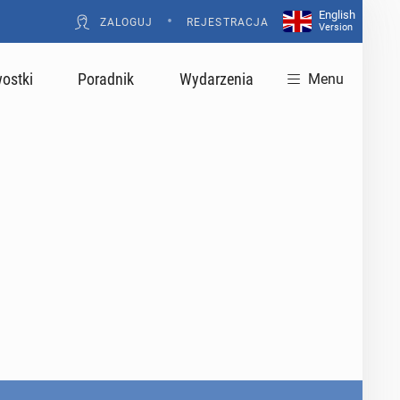
English
•
ZALOGUJ
REJESTRACJA
Version
ostki
Poradnik
Wydarzenia
Menu