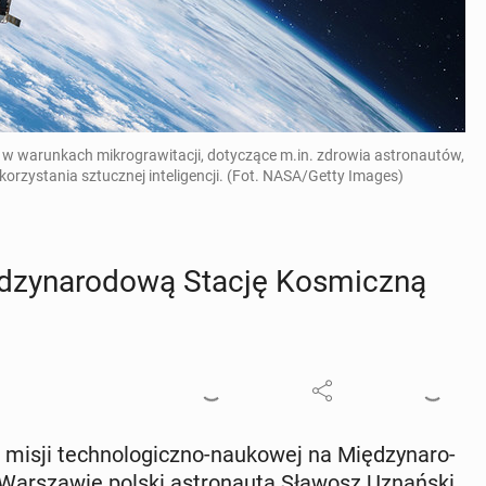
 w warunkach mikrograwitacji, dotyczące m.in. zdrowia astronautów,
rzystania sztucznej inteligencji. (Fot. NASA/Getty Images)
zy­na­ro­do­wą Stację Ko­smicz­ną
 misji tech­no­lo­gicz­no-na­uko­wej na Mię­dzy­na­ro­
War­sza­wie polski astro­nau­ta Sławosz Uznań­ski