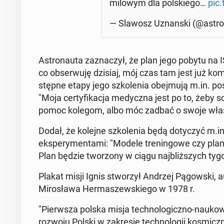
milowym dla pol­skie­go…
pic.
— Slawosz Uznan­ski (@astr
Astro­nau­ta za­zna­czył, że plan jego pobytu na I
co ob­ser­wu­ję dzisiaj, mój czas tam jest już kom­
stęp­ne etapy jego szko­le­nia obej­mu­ją m.in. p
"Moja cer­ty­fi­ka­cja me­dycz­na jest po to, żeby 
pomoc kolegom, albo móc zadbać o swoje własn
Dodał, że kolejne szko­le­nia będą do­ty­czyć m.in
eks­pe­ry­men­ta­mi: "Modele tre­nin­go­we czy plan
Plan będzie two­rzo­ny w ciągu naj­bliż­szych tygod
Plakat misji Ignis stwo­rzył Andrzej Pą­gow­ski, 
Mi­ro­sła­wa Her­ma­szew­skie­go w 1978 r.
"Pierw­sza polska misja tech­no­lo­gicz­no-naukow
rozwoju Polski w za­kre­sie tech­no­lo­gii ko­smicz­n