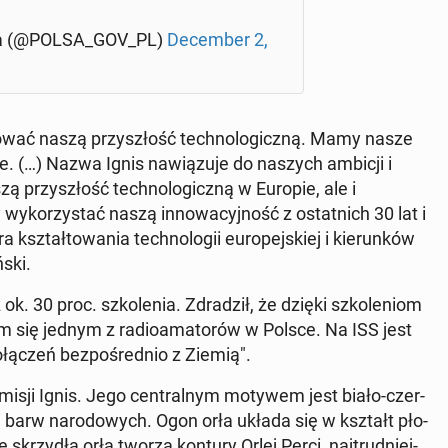
­na (@POLSA_GOV_PL)
De­cem­ber 2,
dować naszą przy­szłość tech­no­lo­gicz­ną. Mamy nasze
. (…) Nazwa Ignis na­wią­zu­je do naszych ambicji i
ą przy­szłość tech­no­lo­gicz­ną w Europie, ale i
­ko­rzy­stać naszą in­no­wa­cyj­ność z ostat­nich 30 lat i
ztał­to­wa­nia tech­no­lo­gii eu­ro­pej­skiej i kie­run­ków
­ski.
ok. 30 proc. szko­le­nia. Zdra­dził, że dzięki szko­le­niom
tałem się jednym z ra­dio­ama­to­rów w Polsce. Na ISS jest
o­łą­czeń bez­po­śred­nio z Ziemią".
 misji Ignis. Jego cen­tral­nym motywem jest biało-czer­
a i barw na­ro­do­wych. Ogon orła układa się w kształt pło­
e skrzy­dła orła tworzą kontury Orlej Perci, naj­trud­niej­