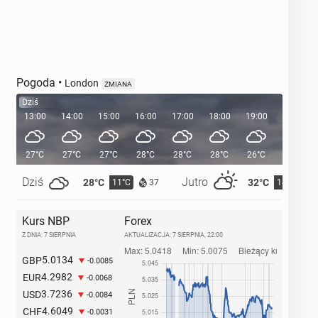
Pogoda
•
London
ZMIANA
Dziś
13:00
14:00
15:00
16:00
17:00
18:00
19:00
20:00
27°C
27°C
27°C
28°C
28°C
28°C
26°C
24°C
Dziś
Jutro
28°C
32°C
11°C
14°C
37
Kurs NBP
Forex
Z DNIA: 7 SIERPNIA
AKTUALIZACJA:
7 SIERPNIA, 22:00
5.0134
GBP
-0.0085
4.2982
EUR
-0.0068
3.7236
USD
-0.0084
4.6049
CHF
-0.0031