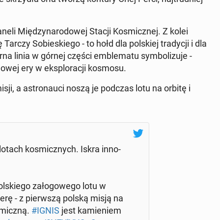
neli Mię­dzy­na­ro­do­wej Stacji Ko­smicz­nej. Z kolei
 Tarczy So­bie­skie­go - to hołd dla pol­skiej tra­dy­cji i dla
a linia w górnej części em­ble­ma­tu sym­bo­li­zu­je -
nowej ery w eks­plo­ra­cji kosmosu.
isji, a astro­nau­ci noszą je podczas lotu na orbitę i
tach ko­smicz­nych. Iskra in­no­
l­skie­go za­ło­go­we­go lotu w
ę - z pierw­szą polską misją na
smicz­ną.
#IGNIS
jest ka­mie­niem