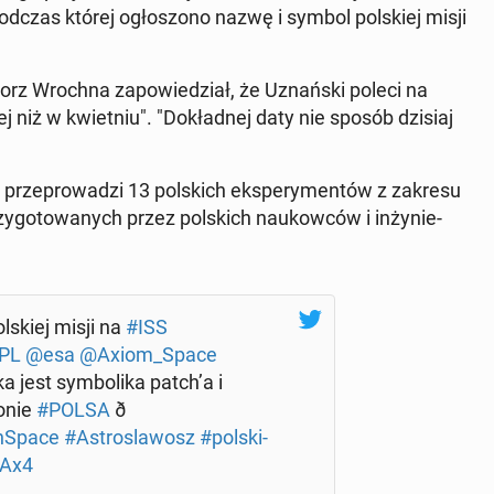
, podczas której ogło­szo­no nazwę i symbol pol­skiej misji
gorz Wrochna za­po­wie­dział, że Uznań­ski poleci na
j niż w kwiet­niu". "Do­kład­nej daty nie sposób dzisiaj
prze­pro­wa­dzi 13 pol­skich eks­pe­ry­men­tów z zakresu
, przy­go­to­wa­nych przez pol­skich na­ukow­ców i in­ży­nie­
pol­skiej misji na
#ISS
PL
@esa
@Axiom_Space
 jest sym­bo­li­ka patch’a i
onie
#POLSA
ð
­Spa­ce
#Astro­sla­wosz
#pol­ski­
Ax4