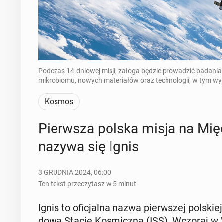
Podczas 14-dniowej misji, załoga będzie prowadzić badania
mikrobiomu, nowych materiałów oraz technologii, w tym wyko
Kosmos
Pierw­sza polska misja na Mię­d
nazywa się Ignis
3 GRUDNIA 2024, 06:00
Ten tekst przeczytasz w 5 minut
Ignis to ofi­cjal­na nazwa pierw­szej pol­skiej
do­wą Stację Ko­smicz­ną (ISS). Wczoraj w 