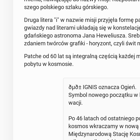
sze­go pol­skie­go szlaku gór­skie­go.
Druga litera "i" w nazwie misji przy­ję­ła formę pa
gwiazdy nad li­te­ra­mi ukła­da­ją się w kon­ste­la­cję
gdań­skie­go astro­no­ma Jana He­we­liu­sza. Srebrn
zdaniem twórców grafiki - ho­ry­zont, czyli świt 
Patche od 60 lat są in­te­gral­ną częścią każdej m
pobytu w ko­smo­sie.
ðµð± IGNIS oznacza Ogień.
Symbol nowego po­cząt­ku w lo
wa­cji.
Po 46 latach od ostat­nie­go po
kosmos wkra­cza­my w nową er
Mię­dzy­na­ro­do­wą Stację Ko­