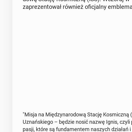
za­pre­zen­to­wał również ofi­cjal­ny em­ble­ma
"Misja na Mię­dzy­na­ro­do­wą Stację Ko­smicz­ną (
Uznań­skie­go – będzie nosić nazwę Ignis, czyli 
pasji, które są fun­da­men­tem naszych działań i te