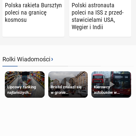
Polska rakieta Bursz­tyn
Polski astro­nau­ta
poleci na granicę
poleci na ISS z przed­
kosmosu
sta­wi­cie­la­mi USA,
Węgier i Indii
›
Rolki Wiadomości
Lipcowy ranking
Bristol znalazł się
Kierowcy
najtańszych
w gronie
autobusów w
supermarketów
najlepszych
Londynie
kierunków podróży
zapowiadają strajki
na świecie