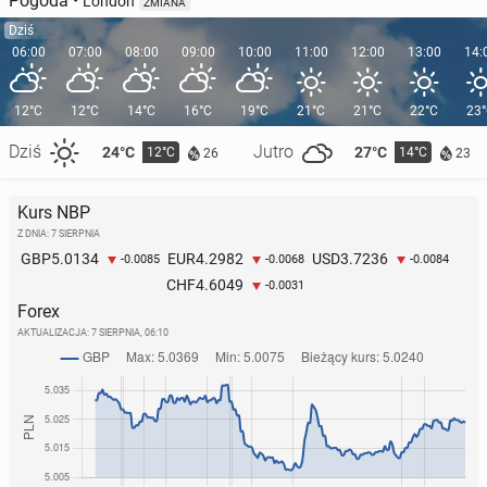
Pogoda
•
London
ZMIANA
Dziś
06:00
07:00
08:00
09:00
10:00
11:00
12:00
13:00
14:
12°C
12°C
14°C
16°C
19°C
21°C
21°C
22°C
23
Dziś
Jutro
24°C
27°C
12°C
14°C
26
23
Kurs NBP
Z DNIA: 7 SIERPNIA
5.0134
4.2982
3.7236
GBP
EUR
USD
-0.0085
-0.0068
-0.0084
4.6049
CHF
-0.0031
Forex
AKTUALIZACJA:
7 SIERPNIA, 06:10