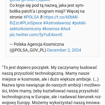
Co kryje się pod tą nazwą, jaka jest sym­
bo­li­ka patch’a i program misji? Więcej na
stronie
#POLSA
ð
https://t.co/60bMl­
lhZzc
#PLin­Spa­ce
#Astro­sla­wosz
#pol­ski­
sek­tor­ko­smicz­ny
#kosmos
#Ax4
pic.twitter.com/5yYuE4svnS
— Polska Agencja Ko­smicz­na
(@POLSA_GOV_PL)
De­cem­ber 2, 2024
"To jest dopiero po­czą­tek. My za­czy­na­my budować
naszą przy­szłość tech­no­lo­gicz­ną. Mamy nasze
miejsce w ko­smo­sie, ale i dużo większe ambicje. (…)
Nazwa Ignis na­wią­zu­je do naszych ambicji i moż­li­wo­
ści, które mamy, żeby kształ­to­wać naszą przy­szłość
tech­no­lo­gicz­ną w Europie, ale i nadawać kie­ru­nek roz­
wo­jo­wy Europy. Możemy wy­ko­rzy­stać naszą in­no­wa­