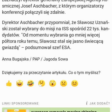
smicz­nej Josef Asch­ba­cher, z którym or­ga­ni­za­to­rzy
kon­fe­ren­cji po­łą­czy­li się zdalnie.
Dy­rek­tor Asch­ba­cher przy­po­mniał, że Sławosz Uznań­
ski został wybrany do misji na ISS spośród 22 tys. kan­
dy­da­tów. "Od momentu wy­bra­nia go mniej więcej
półtora roku temu, Sławosz stał się jasno świe­cą­cą
gwiazdą" – pod­su­mo­wał szef ESA.
Anna Bugajska / PAP / Jagoda Sowa
Dziękujemy za przeczytanie artykułu. Co o tym myślisz?
LINKI SPONSOROWANE
JAK DODAĆ?