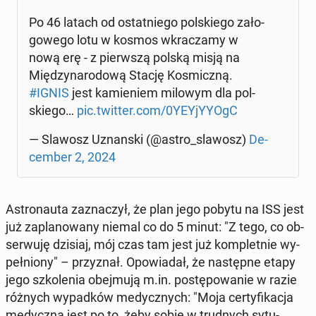
Po 46 latach od ostat­nie­go pol­skie­go za­ło­
go­we­go lotu w kosmos wkra­cza­my w
nową erę - z pierw­szą polską misją na
Mię­dzy­na­ro­do­wą Stację Ko­smicz­ną.
#IGNIS
jest ka­mie­niem milowym dla pol­
skie­go…
pic.twitter.com/0YEY­jY­Y­OgC
— Slawosz Uznan­ski (@astro_slawosz)
De­
cem­ber 2, 2024
Astro­nau­ta za­zna­czył, że plan jego pobytu na ISS jest
już za­pla­no­wa­ny niemal co do 5 minut: "Z tego, co ob­
ser­wu­ję dzisiaj, mój czas tam jest już kom­plet­nie wy­
peł­nio­ny" – przy­znał. Opo­wia­dał, że na­stęp­ne etapy
jego szko­le­nia obej­mu­ją m.in. po­stę­po­wa­nie w razie
różnych wy­pad­ków me­dycz­nych: "Moja cer­ty­fi­ka­cja
me­dycz­na jest po to, żeby sobie w trud­nych sy­tu­