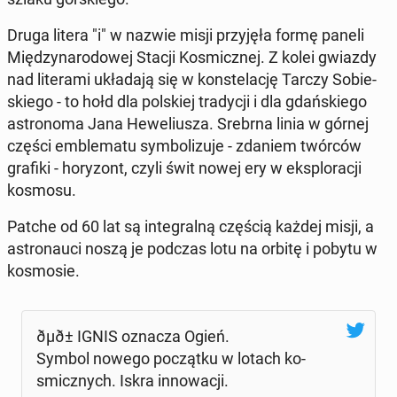
Druga litera "i" w nazwie misji przy­ję­ła formę paneli
Mię­dzy­na­ro­do­wej Stacji Ko­smicz­nej. Z kolei gwiazdy
nad li­te­ra­mi ukła­da­ją się w kon­ste­la­cję Tarczy So­bie­
skie­go - to hołd dla pol­skiej tra­dy­cji i dla gdań­skie­go
astro­no­ma Jana He­we­liu­sza. Srebrna linia w górnej
części em­ble­ma­tu sym­bo­li­zu­je - zdaniem twórców
grafiki - ho­ry­zont, czyli świt nowej ery w eks­plo­ra­cji
kosmosu.
Patche od 60 lat są in­te­gral­ną częścią każdej misji, a
astro­nau­ci noszą je podczas lotu na orbitę i pobytu w
ko­smo­sie.
ðµð± IGNIS oznacza Ogień.
Symbol nowego po­cząt­ku w lotach ko­
smicz­nych. Iskra in­no­wa­cji.