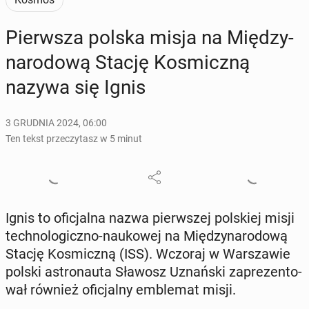
Pierw­sza polska misja na Mię­dzy­
na­ro­do­wą Stację Ko­smicz­ną
nazywa się Ignis
3 GRUDNIA 2024, 06:00
Ten tekst przeczytasz w 5 minut
Ignis to ofi­cjal­na nazwa pierw­szej pol­skiej misji
tech­no­lo­gicz­no-na­uko­wej na Mię­dzy­na­ro­do­wą
Stację Ko­smicz­ną (ISS). Wczoraj w War­sza­wie
polski astro­nau­ta Sławosz Uznań­ski za­pre­zen­to­
wał również ofi­cjal­ny em­ble­mat misji.