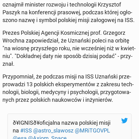
oznaj­mił mi­ni­ster rozwoju i tech­no­lo­gii Krzysz­tof
Paszyk na kon­fe­ren­cji pra­so­wej, podczas której ogło­
szo­no nazwę i symbol pol­skiej misji za­ło­go­wej na ISS.
Prezes Pol­skiej Agencji Ko­smicz­nej prof. Grze­gorz
Wrochna za­po­wie­dział, że Uznań­ski poleci na orbitę
"na wiosnę przy­szłe­go roku, nie wcze­śniej niż w kwiet­
niu". "Do­kład­nej daty nie sposób dzisiaj podać" - przy­
znał.
Przy­po­mniał, że podczas misji na ISS Uznań­ski prze­
pro­wa­dzi 13 pol­skich eks­pe­ry­men­tów z zakresu tech­
no­lo­gii, bio­lo­gii, me­dy­cy­ny i psy­cho­lo­gii, przy­go­to­wa­
nych przez pol­skich na­ukow­ców i in­ży­nie­rów.
ð¥I­GNI­Sð¥o­fi­cjal­na nazwa pol­skiej misji
na
#ISS
@astro_slawosz
@MRiT­GO­VPL
@esa
@Axiom_Space