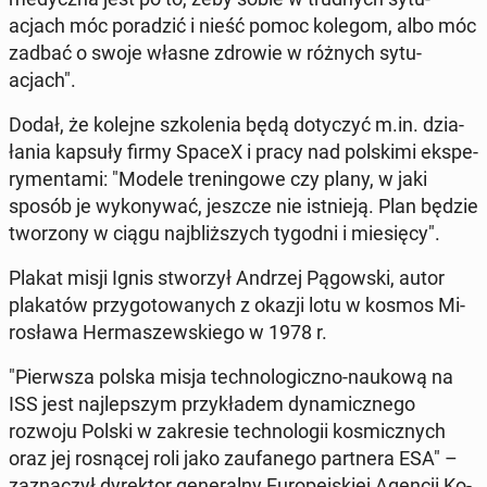
acjach móc po­ra­dzić i nieść pomoc kolegom, albo móc
zadbać o swoje własne zdrowie w różnych sy­tu­
acjach".
Dodał, że kolejne szko­le­nia będą do­ty­czyć m.in. dzia­
ła­nia kapsuły firmy SpaceX i pracy nad pol­ski­mi eks­pe­
ry­men­ta­mi: "Modele tre­nin­go­we czy plany, w jaki
sposób je wy­ko­ny­wać, jeszcze nie ist­nie­ją. Plan będzie
two­rzo­ny w ciągu naj­bliż­szych tygodni i mie­się­cy".
Plakat misji Ignis stwo­rzył Andrzej Pą­gow­ski, autor
pla­ka­tów przy­go­to­wa­nych z okazji lotu w kosmos Mi­
ro­sła­wa Her­ma­szew­skie­go w 1978 r.
"Pierw­sza polska misja tech­no­lo­gicz­no-naukową na
ISS jest naj­lep­szym przy­kła­dem dy­na­micz­ne­go
rozwoju Polski w za­kre­sie tech­no­lo­gii ko­smicz­nych
oraz jej ro­sną­cej roli jako za­ufa­ne­go part­ne­ra ESA" –
za­zna­czył dy­rek­tor ge­ne­ral­ny Eu­ro­pej­skiej Agencji Ko­