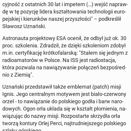
cyj­ność z ostat­nich 30 lat i impetem (…) wejść na­praw­
dę w tę pozycję lidera kształ­to­wa­nia tech­no­lo­gii eu­ro­
pej­skiej i kie­run­ków naszej przy­szło­ści" – pod­kre­ślił
Sławosz Uznań­ski.
Astro­nau­ta pro­jek­to­wy ESA ocenił, że odbył już ok. 30
proc. szko­le­nia. Zdra­dził, że dzięki szko­le­niom zdobył
m.in. cer­ty­fi­ka­cję krót­ko­fa­lar­ską: "Stałem się jednym z
ra­dio­ama­to­rów w Polsce. Na ISS jest ra­dio­sta­cja,
która pozwala na na­wią­zy­wa­nie po­łą­czeń bez­po­śred­
nio z Ziemią".
Uznań­ski przed­sta­wił także em­ble­mat (patch) misji
Ignis. Jego cen­tral­nym motywem jest biało-czer­wo­ny
orzeł - to na­wią­za­nie do pol­skie­go godła i barw na­ro­
do­wych. Ogon orła układa się w kształt pło­mie­nia, na­
wią­zu­jąc do nazwy misji. Roz­po­star­te skrzy­dła orła
tworzą kontury Orlej Perci, naj­trud­niej­sze­go pol­skie­go
szlaku gór­skie­go.