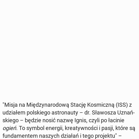
"Misja na Mię­dzy­na­ro­do­wą Stację Ko­smicz­ną (ISS) z
udzia­łem pol­skie­go astro­nau­ty – dr. Sła­wo­sza Uznań­
skie­go – będzie nosić nazwę Ignis, czyli po łacinie
ogień
. To symbol energii, kre­atyw­no­ści i pasji, które są
fun­da­men­tem naszych działań i tego pro­jek­tu" –