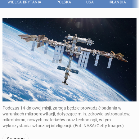
WIELKA BRYTANIA
POLSKA
USA
IRLANDIA
Podczas 14-dniowej misji, załoga będzie prowadzić badania w
warunkach mikrograwitacji, dotyczące m.in. zdrowia astronautów,
mikrobiomu, nowych materiałów oraz technologii, w tym
wykorzystania sztucznej inteligencji. (Fot. NASA/Getty Images)
Kosmos